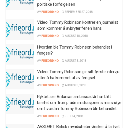
politiske forfølgelsen
AV
FRIEORD.NO
SEPTEMBER 27, 2018
Video: Tommy Robinson kontrer en journalist
som kommer å avbryter ferien hans
AV
FRIEORD.NO
AUGUST 18, 2018
Hvordan ble Tommy Robinson behandlet i
fengsel?
AV
FRIEORD.NO
AUGUST 3, 2018
Video: Tommy Robinson gir sitt første intervju
etter å ha kommet ut av fengsel
AV
FRIEORD.NO
AUGUST 3, 2018
Ryktet sier Britanias ambassadør har blitt
briefet om Trump administrasjonens missnøye
om hvordan Tommy Robinson blir behandlet
AV
FRIEORD.NO
JULI 14, 2018
AVSLØRT: Britisk myndigheter ønsker å ta livet