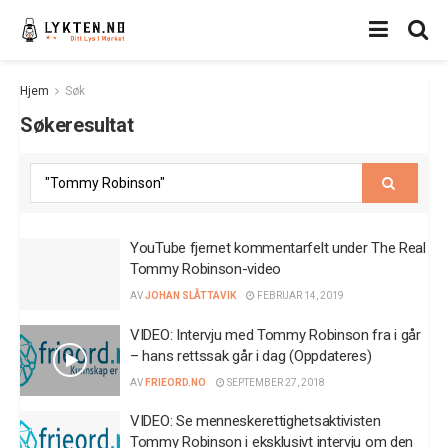
Hjem
Søk
Søkeresultat
YouTube fjernet kommentarfelt under The Real
Tommy Robinson-video
AV
JOHAN SLÅTTAVIK
FEBRUAR 14, 2019
VIDEO: Intervju med Tommy Robinson fra i går
– hans rettssak går i dag (Oppdateres)
AV
FRIEORD.NO
SEPTEMBER 27, 2018
VIDEO: Se menneskerettighetsaktivisten
Tommy Robinson i eksklusivt intervju om den