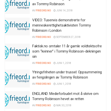
av Tommy Robinson
AV
FRIEORD.NO
JUNI 14, 2018
VIDEO: Tusenvis demonstrerte for
menneskerettighetsaktivisten Tommy
Robinson i London
AV
FRIEORD.NO
SEPTEMBER 27, 2018
Faktisk.no omtaler 11 år gamle voldtektsofre
som “kvinner” i Tommy Robinson-dekningen
sin
AV
FRIEORD.NO
JUNI 1, 2018
Ytringsfriheten under trussel: Oppsummering
av fengslingen av Tommy Robinson
AV
FRIEORD.NO
JUNI 1, 2018
ENGLAND: Medieforbudet mot å skrive om
Tommy Robinson hevet av retten
AV
FRIEORD.NO
MAI 30, 2018