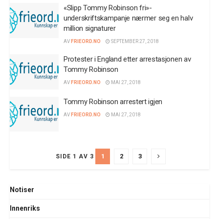
«Slipp Tommy Robinson fri»-
underskriftskampanje nærmer seg en halv
million signaturer
AV
FRIEORD.NO
SEPTEMBER 27, 2018
Protester i England etter arrestasjonen av
Tommy Robinson
AV
FRIEORD.NO
MAI 27, 2018
Tommy Robinson arrestert igjen
AV
FRIEORD.NO
MAI 27, 2018
1
2
3
SIDE 1 AV 3
Notiser
Innenriks