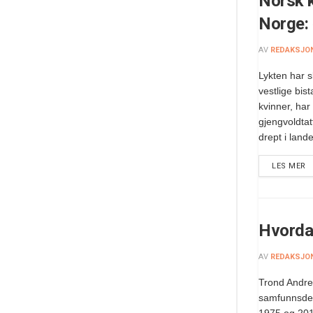
Norsk k
Norge: 
AV
REDAKSJO
Lykten har 
vestlige bis
kvinner, har b
gjengvoldtatt
drept i lande
LES MER
Hvorda
AV
REDAKSJO
Trond Andre
samfunnsdeb
1975 og 201