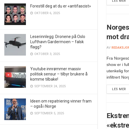
LES MER
Forestill deg at du er «antifascist»
OKTOBER 6, 2025
Norges
mot dr
Leserinnlegg: Dronene på Oslo
Lufthavn Gardermoen – falsk
flagg?
AV
REDAKSJO
OKTOBER 3, 2025
Fra Norges
show er i fu
Youtube innrømmer massiv
utenkelig fo
politisk sensur – tilbyr brukere å
infiltrert No
komme tilbake!
SEPTEMBER 24, 2025
LES MER
Ideen om repatriering vinner fram
– også i Norge
SEPTEMBER 5, 2025
Ekstrem
«ekstr