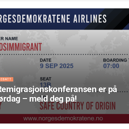
DEBATT
Remigrasjonskonferansen er på
lørdag – meld deg på!