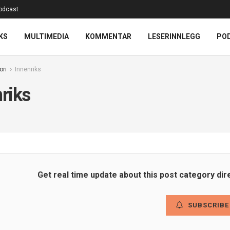
odcast
KS
MULTIMEDIA
KOMMENTAR
LESERINNLEGG
PO
ori
Innenriks
riks
Get real time update about this post category dir
SUBSCRIBE