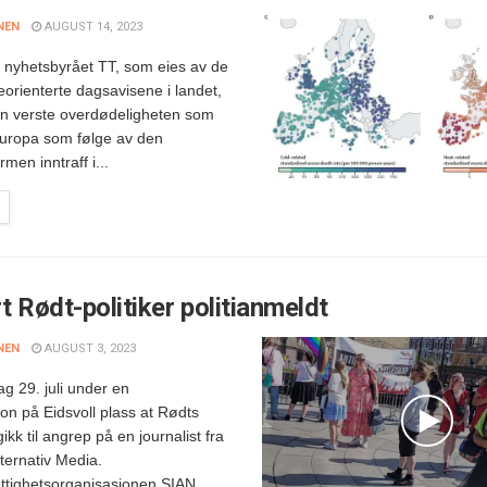
NEN
AUGUST 14, 2023
 nyhetsbyrået TT, som eies av de
eorienterte dagsavisene i landet,
den verste overdødeligheten som
Europa som følge av den
men inntraff i...
rt Rødt-politiker politianmeldt
NEN
AUGUST 3, 2023
ag 29. juli under en
on på Eidsvoll plass at Rødts
ikk til angrep på en journalist fra
lternativ Media.
tighetsorganisasjonen SIAN