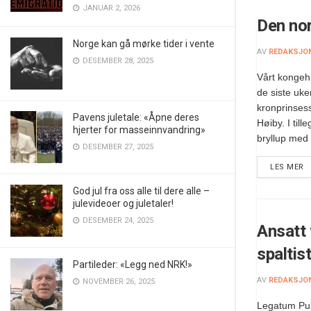
JANUAR 2, 2026
Den nor
Norge kan gå mørke tider i vente
AV
REDAKSJO
DESEMBER 28, 2025
Vårt kongeh
de siste uke
kronprinses
Pavens juletale: «Åpne deres
Høiby. I till
hjerter for masseinnvandring»
bryllup med
DESEMBER 27, 2025
LES MER
God jul fra oss alle til dere alle –
julevideoer og juletaler!
DESEMBER 24, 2025
Ansatt 
spaltis
Partileder: «Legg ned NRK!»
AV
REDAKSJO
NOVEMBER 26, 2025
Legatum Pub