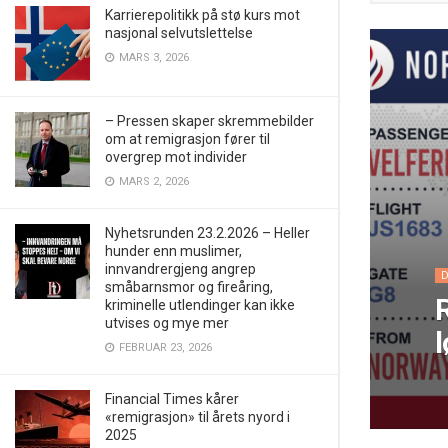
Karrierepolitikk på stø kurs mot
nasjonal selvutslettelse
MARS 3, 2026
– Pressen skaper skremmebilder
om at remigrasjon fører til
overgrep mot individer
MARS 2, 2026
Nyhetsrunden 23.2.2026 – Heller
hunder enn muslimer,
innvandrergjeng angrep
småbarnsmor og fireåring,
kriminelle utlendinger kan ikke
utvises og mye mer
FEBRUAR 23, 2026
Financial Times kårer
«remigrasjon» til årets nyord i
2025