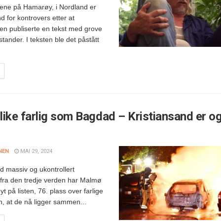
ne på Hamarøy, i Nordland er
nd for kontrovers etter at
n publiserte en tekst med grove
stander. I teksten ble det påstått
ike farlig som Bagdad – Kristiansand er o
NEN
MAI 29, 2024
ed massiv og ukontrollert
 fra den tredje verden har Malmø
yt på listen, 76. plass over farlige
n, at de nå ligger sammen...