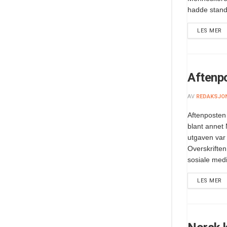
hadde stand
LES MER
Aftenp
AV
REDAKSJO
Aftenposten 
blant annet
utgaven var 
Overskrifte
sosiale medi
LES MER