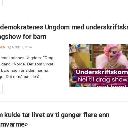
demokratenes Ungdom med underskriftsk
agshow for barn
NEN
APRIL 2, 2024
demokratenes Ungdom: "Drag
ll gang i Norge. Det som virket
r bare noen år siden har nå
rge. Det er nå på tide å...
 kulde tar livet av ti ganger flere enn
emvarme»