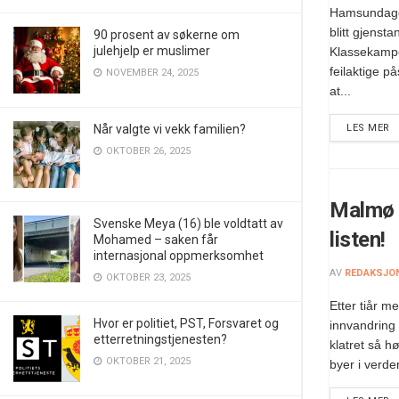
Hamsundage
blitt gjensta
90 prosent av søkerne om
julehjelp er muslimer
Klassekampe
feilaktige på
NOVEMBER 24, 2025
at...
LES MER
Når valgte vi vekk familien?
OKTOBER 26, 2025
Malmø l
Svenske Meya (16) ble voldtatt av
listen!
Mohamed – saken får
internasjonal oppmerksomhet
AV
REDAKSJO
OKTOBER 23, 2025
Etter tiår m
Hvor er politiet, PST, Forsvaret og
innvandring
etterretningstjenesten?
klatret så hø
OKTOBER 21, 2025
byer i verde