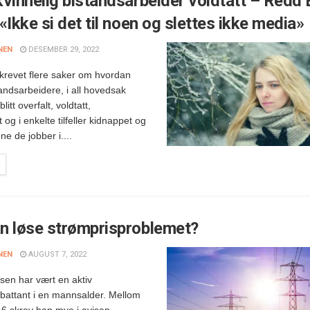
vinnelig bistandsarbeider voldtatt – Redd
«Ikke si det til noen og slettes ikke media»
NEN
DESEMBER 29, 2022
skrevet flere saker om hvordan
tandsarbeidere, i all hovedsak
litt overfalt, voldtatt,
 og i enkelte tilfeller kidnappet og
ne de jobber i....
n løse strømprisproblemet?
NEN
AUGUST 7, 2022
sen har vært en aktiv
attant i en mannsalder. Mellom
6 skrev han mye i avisen