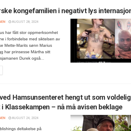
ske kongefamilien i negativt lys internasjo
NEN
AUGUST 28, 2024
us har fått stor oppmerksomhet
ne i forbindelse med siktelsen av
se Mette-Marits sønn Marius
egg har prinsesse Märtha sitt
 sjamanen Durek også...
ved Hamsunsenteret hengt ut som voldelig
t i Klassekampen – nå må avisen beklage
NEN
AUGUST 24, 2024
lishings deltakelse på