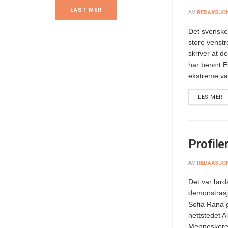
LAST MER
AV
REDAKSJO
Det svenske
store venstr
skriver at 
har berørt 
ekstreme var
LES MER
Profile
AV
REDAKSJO
Det var lørd
demonstrasj
Sofia Rana g
nettstedet A
Menneskeret