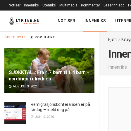
Notiser
Innenriks
Utenriks
Multimedia
Kommentar
Leserinnlegg
P
NOTISER
INNENRIKS
UTENRI
SISTE NYTT
POPULÆRT
Hjem
Kateg
Innen
Innenriks
SJOKKTALL: Fra 4.7 barn til 1.4 barn –
nordmenn utryddes
AUGUST 3, 2026
Remigrasjonskonferansen er på
lørdag – meld deg på!
JUNI 9, 2026