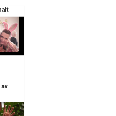
nalt
 av