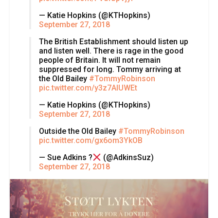
— Katie Hopkins (@KTHopkins)
September 27, 2018
The British Establishment should listen up
and listen well. There is rage in the good
people of Britain. It will not remain
suppressed for long. Tommy arriving at
the Old Bailey
#TommyRobinson
pic.twitter.com/y3z7AIUWEt
— Katie Hopkins (@KTHopkins)
September 27, 2018
Outside the Old Bailey
#TommyRobinson
pic.twitter.com/gx6om3YkOB
— Sue Adkins ?
(@AdkinsSuz)
September 27, 2018