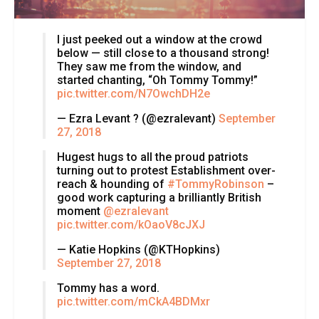
I just peeked out a window at the crowd
below — still close to a thousand strong!
They saw me from the window, and
started chanting, “Oh Tommy Tommy!”
pic.twitter.com/N7OwchDH2e
— Ezra Levant ? (@ezralevant)
September
27, 2018
Hugest hugs to all the proud patriots
turning out to protest Establishment over-
reach & hounding of
#TommyRobinson
–
good work capturing a brilliantly British
moment
@ezralevant
pic.twitter.com/kOaoV8cJXJ
— Katie Hopkins (@KTHopkins)
September 27, 2018
Tommy has a word.
pic.twitter.com/mCkA4BDMxr