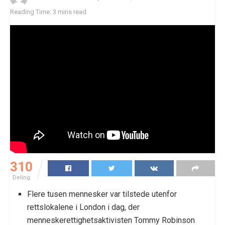
Reading Time: 3 mins read
310
Deling
Flere tusen mennesker var tilstede utenfor
rettslokalene i London i dag, der
menneskerettighetsaktivisten Tommy Robinson