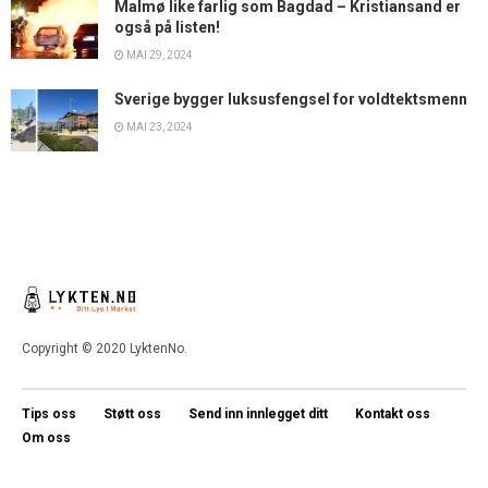
Malmø like farlig som Bagdad – Kristiansand er
også på listen!
MAI 29, 2024
Sverige bygger luksusfengsel for voldtektsmenn
MAI 23, 2024
Copyright © 2020 LyktenNo.
Tips oss
Støtt oss
Send inn innlegget ditt
Kontakt oss
Om oss