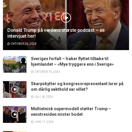
Donald Trump på verdens største podcast – se
intervjuet her!
OKTOBER 26, 2024
Sveriges forfall – Iraker flyttet tilbake til
hjemlandet – «Mye tryggere enn i Sverige»
OKTOBER 16, 2024
Skarpskytter og kongressrepresentant lurer på
om dårlig vakthold var villet?
JULI 18, 2024
Multietnisk supermodell støtter Trump –
venstresiden mister hodet
JUNI 11, 2024