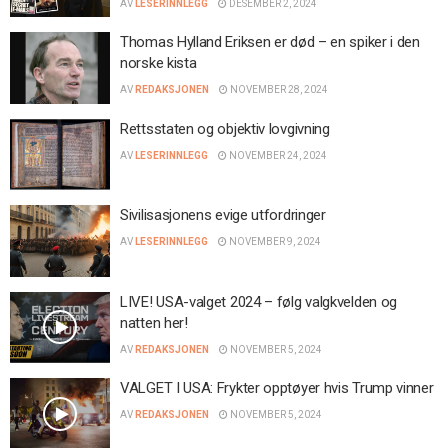
AV
LESERINNLEGG
DESEMBER 2, 2024
Thomas Hylland Eriksen er død – en spiker i den
norske kista
AV
REDAKSJONEN
NOVEMBER 28, 2024
Rettsstaten og objektiv lovgivning
AV
LESERINNLEGG
NOVEMBER 24, 2024
Sivilisasjonens evige utfordringer
AV
LESERINNLEGG
NOVEMBER 9, 2024
LIVE! USA-valget 2024 – følg valgkvelden og
natten her!
AV
REDAKSJONEN
NOVEMBER 5, 2024
VALGET I USA: Frykter opptøyer hvis Trump vinner
AV
REDAKSJONEN
NOVEMBER 5, 2024