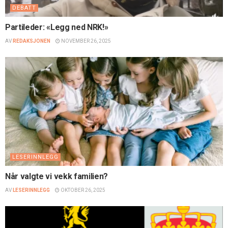
DEBATT
Partileder: «Legg ned NRK!»
AV
REDAKSJONEN
NOVEMBER 26, 2025
LESERINNLEGG
Når valgte vi vekk familien?
AV
LESERINNLEGG
OKTOBER 26, 2025