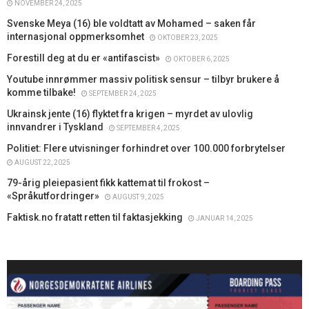
NOVEMBER 24, 2025
Svenske Meya (16) ble voldtatt av Mohamed – saken får
internasjonal oppmerksomhet
OKTOBER 23, 2025
Forestill deg at du er «antifascist»
OKTOBER 6, 2025
Youtube innrømmer massiv politisk sensur – tilbyr brukere å
komme tilbake!
SEPTEMBER 24, 2025
Ukrainsk jente (16) flyktet fra krigen – myrdet av ulovlig
innvandrer i Tyskland
SEPTEMBER 4, 2025
Politiet: Flere utvisninger forhindret over 100.000 forbrytelser
AUGUST 22, 2025
79-årig pleiepasient fikk kattemat til frokost –
«Språkutfordringer»
AUGUST 9, 2025
Faktisk.no fratatt retten til faktasjekking
JANUAR 14, 2025