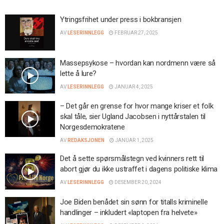
Ytringsfrihet under press i bokbransjen
AV
LESERINNLEGG
FEBRUAR 27, 2025
Massepsykose – hvordan kan nordmenn være så
lette å lure?
AV
LESERINNLEGG
JANUAR 4, 2025
– Det går en grense for hvor mange kriser et folk
skal tåle, sier Ugland Jacobsen i nyttårstalen til
Norgesdemokratene
AV
REDAKSJONEN
JANUAR 1, 2025
Det å sette spørsmålstegn ved kvinners rett til
abort gjør du ikke ustraffet i dagens politiske klima
AV
LESERINNLEGG
DESEMBER 20, 2024
Joe Biden benådet sin sønn for titalls kriminelle
handlinger – inkludert «laptopen fra helvete»