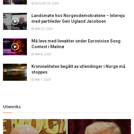
AUGUST 24, 2024
Landsmøte hos Norgesdemokratene – Intervju
med partileder Geir Ugland Jacobsen
MAI 25, 2024
Må leve med livvakter under Eurovision Song
Contest i Malmø
MAI 8, 2024
Kriminaliteten begått av utlendinger i Norge må
stoppes
MAI 1, 2024
Utenriks