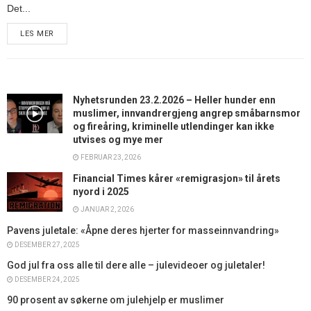
Det...
LES MER
Nyhetsrunden 23.2.2026 – Heller hunder enn
muslimer, innvandrergjeng angrep småbarnsmor
og fireåring, kriminelle utlendinger kan ikke
utvises og mye mer
FEBRUAR 23, 2026
Financial Times kårer «remigrasjon» til årets
nyord i 2025
JANUAR 2, 2026
Pavens juletale: «Åpne deres hjerter for masseinnvandring»
DESEMBER 27, 2025
God jul fra oss alle til dere alle – julevideoer og juletaler!
DESEMBER 24, 2025
90 prosent av søkerne om julehjelp er muslimer