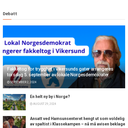
Debatt
Fakkeltog for trygghet i Vikersunds gater arrangeres
torsdag 5. september av lokale Norgesdemokrater
SEPTEMBER 2, 2024
En helt ny by i Norge?
AUGUST 29, 2024
Ansatt ved Hamsunsenteret hengt ut som voldelig
av spaltist i Klassekampen – nå må avisen beklage