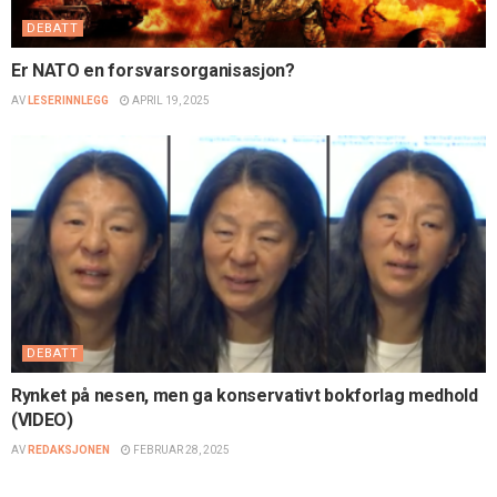
DEBATT
Er NATO en forsvarsorganisasjon?
AV
LESERINNLEGG
APRIL 19, 2025
DEBATT
Rynket på nesen, men ga konservativt bokforlag medhold
(VIDEO)
AV
REDAKSJONEN
FEBRUAR 28, 2025