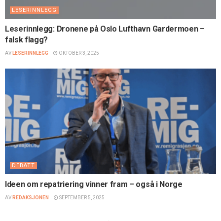
LESERINNLEGG
Leserinnlegg: Dronene på Oslo Lufthavn Gardermoen –
falsk flagg?
AV
LESERINNLEGG
OKTOBER 3, 2025
DEBATT
Ideen om repatriering vinner fram – også i Norge
AV
REDAKSJONEN
SEPTEMBER 5, 2025