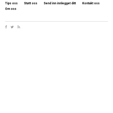
Tips oss
Støtt oss
Send inn innlegget ditt
Kontakt oss
Om oss