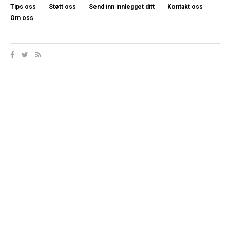
Tips oss
Støtt oss
Send inn innlegget ditt
Kontakt oss
Om oss