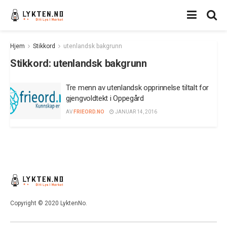
Hjem
Stikkord
utenlandsk bakgrunn
Stikkord:
utenlandsk bakgrunn
Tre menn av utenlandsk opprinnelse tiltalt for
gjengvoldtekt i Oppegård
AV
FRIEORD.NO
JANUAR 14, 2016
Copyright © 2020 LyktenNo.