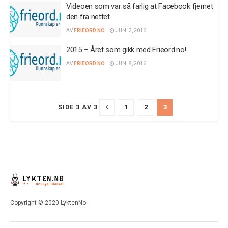
Videoen som var så farlig at Facebook fjernet
den fra nettet
AV
FRIEORD.NO
JUNI 3, 2016
2015 – Året som gikk med Frieord.no!
AV
FRIEORD.NO
JUNI 8, 2016
1
2
3
SIDE 3 AV 3
Copyright © 2020 LyktenNo.