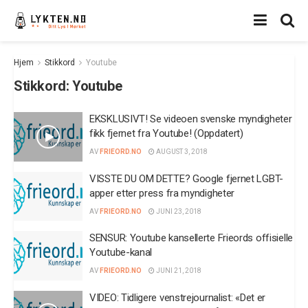
Hjem
Stikkord
Youtube
Stikkord:
Youtube
EKSKLUSIVT! Se videoen svenske myndigheter
fikk fjernet fra Youtube! (Oppdatert)
AV
FRIEORD.NO
AUGUST 3, 2018
VISSTE DU OM DETTE? Google fjernet LGBT-
apper etter press fra myndigheter
AV
FRIEORD.NO
JUNI 23, 2018
SENSUR: Youtube kansellerte Frieords offisielle
Youtube-kanal
AV
FRIEORD.NO
JUNI 21, 2018
VIDEO: Tidligere venstrejournalist: «Det er