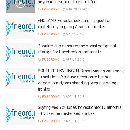
høyresiden som er tolerant nå!»
AV
FRIEORD.NO
AUGUST 12, 2018
ENGLAND: Foreslår seks års fengsel for
«hatefulle ytringer» på sosiale medier
AV
FRIEORD.NO
MAI 11, 2018
Populær duo sensurert av sosial nettgigant –
«Farlige for Facebook-samfunnet»
AV
FRIEORD.NO
APRIL 9, 2018
YOUTUBE-SKYTINGEN: Drapskvinnen var iransk
– mislikte at Youtube sensurerte hennes
videoer om dyremishandling, veganisme og
trening
AV
FRIEORD.NO
APRIL 4, 2018
Skyting ved Youtubes hovedkontor i California
– hvit kvinne mistenkes stå bak
AV
FRIEORD.NO
APRIL 4, 2018