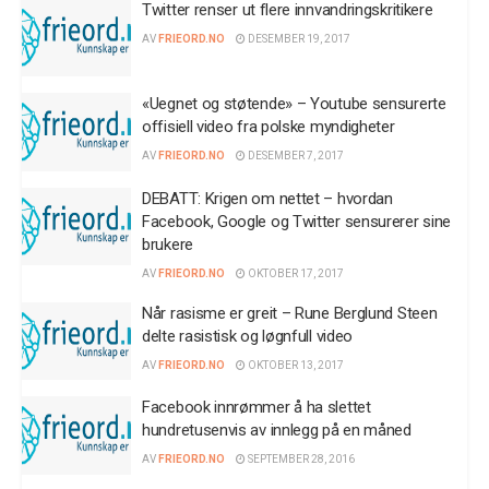
Twitter renser ut flere innvandringskritikere
AV
FRIEORD.NO
DESEMBER 19, 2017
«Uegnet og støtende» – Youtube sensurerte
offisiell video fra polske myndigheter
AV
FRIEORD.NO
DESEMBER 7, 2017
DEBATT: Krigen om nettet – hvordan
Facebook, Google og Twitter sensurerer sine
brukere
AV
FRIEORD.NO
OKTOBER 17, 2017
Når rasisme er greit – Rune Berglund Steen
delte rasistisk og løgnfull video
AV
FRIEORD.NO
OKTOBER 13, 2017
Facebook innrømmer å ha slettet
hundretusenvis av innlegg på en måned
AV
FRIEORD.NO
SEPTEMBER 28, 2016