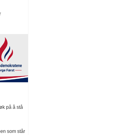
r
øk på å stå
den som står