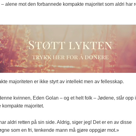
 – alene mot den forbannede kompakte majoritet som aldri har r
e majoriteten er ikke styrt av intellekt men av fellesskap.
denne kvinnen, Eden Golan – og et helt folk – Jødene, står opp 
 kompakte majoritet.
har aldri retten på sin side. Aldrig, siger jeg! Det er en av disse
gne som en fri, tenkende mann må gjøre oppgjør mot.»