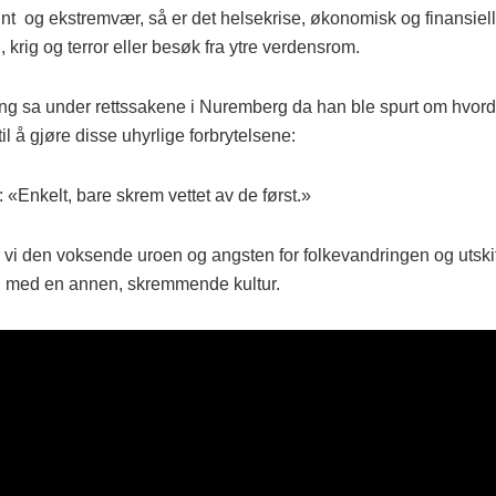
int og ekstremvær, så er det helsekrise, økonomisk og finansiell
krig og terror eller besøk fra ytre verdensrom.
g sa under rettssakene i Nuremberg da han ble spurt om hvord
 til å gjøre disse uhyrlige forbrytelsene:
 «Enkelt, bare skrem vettet av de først.»
ar vi den voksende uroen og angsten for folkevandringen og utskif
on med en annen, skremmende kultur.