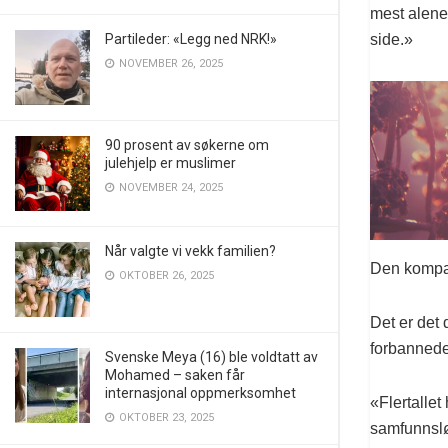
mest alene
side.»
Partileder: «Legg ned NRK!»
NOVEMBER 26, 2025
90 prosent av søkerne om
julehjelp er muslimer
NOVEMBER 24, 2025
Når valgte vi vekk familien?
Den kompakt
OKTOBER 26, 2025
Det er det 
forbannede
Svenske Meya (16) ble voldtatt av
Mohamed – saken får
internasjonal oppmerksomhet
«Flertallet 
OKTOBER 23, 2025
samfunnslø