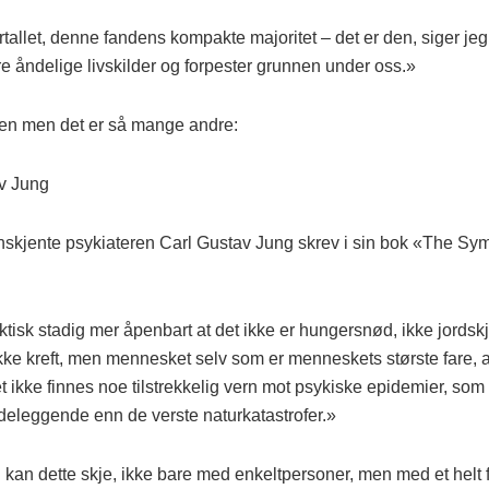
tallet, denne fandens kompakte majoritet – det er den, siger je
åre åndelige livskilder og forpester grunnen under oss.»
sen men det er så mange andre:
v Jung
skjente psykiateren Carl Gustav Jung skrev i sin bok «The Sym
aktisk stadig mer åpenbart at det ikke er hungersnød, ikke jordskj
ikke kreft, men mennesket selv som er menneskets største fare, 
t ikke finnes noe tilstrekkelig vern mot psykiske epidemier, som
eleggende enn de verste natur­katastrofer.»
 kan dette skje, ikke bare med enkelt­personer, men med et helt 