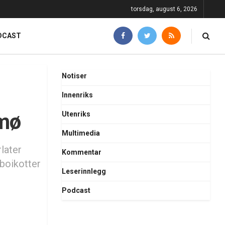
torsdag, august 6, 2026
DCAST
Notiser
Innenriks
lmø
Utenriks
Multimedia
rlater
Kommentar
 boikotter
Leserinnlegg
Podcast