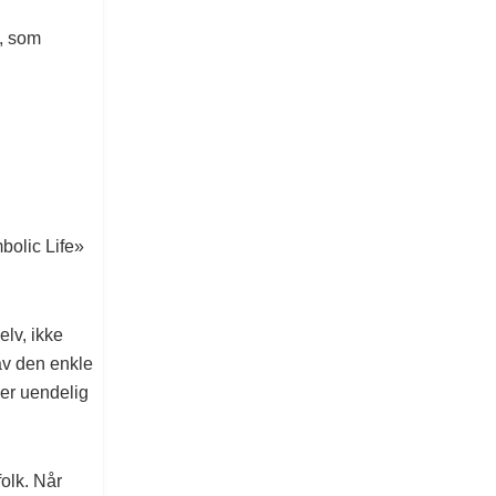
g, som
bolic Life»
elv, ikke
av den enkle
 er uendelig
folk. Når