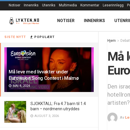
Notiser
Innenriks
Utenriks
Multimedia
Kommentar
Leserinnlegg
P
NOTISER
INNENRIKS
UTENRI
SISTE NYTT
POPULÆRT
Hjem
Debat
Må l
Euro
Må leve med livvakter under
Eurovision Song Contest i Malmø
Den israe
MAI 8, 2024
hotellro
artisten?
SJOKKTALL: Fra 4.7 barn til 1.4
barn – nordmenn utryddes
AUGUST 3, 2026
Av
Le