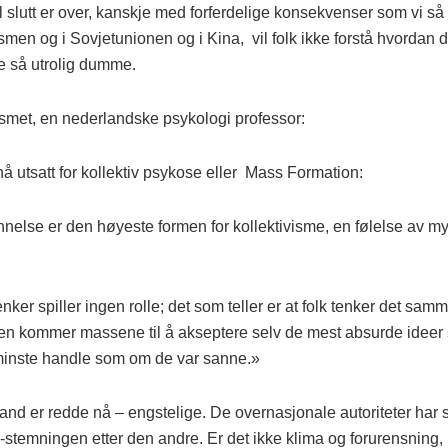
l slutt er over, kanskje med forferdelige konsekvenser som vi så
men og i Sovjet­unionen og i Kina, vil folk ikke forstå hvordan
 så utrolig dumme.
smet, en nederlandske psykologi professor:
å utsatt for kollektiv psykose eller Mass Formation:
else er den høyeste formen for kollektivisme, en følelse av my
ker spiller ingen rolle; det som teller er at folk tenker det sam
n kommer massene til å akseptere selv de mest absurde ideer
t minste handle som om de var sanne.»
 land er redde nå – engstelige. De overnasjonale autoriteter har
-stemningen etter den andre. Er det ikke klima og forurensning, 