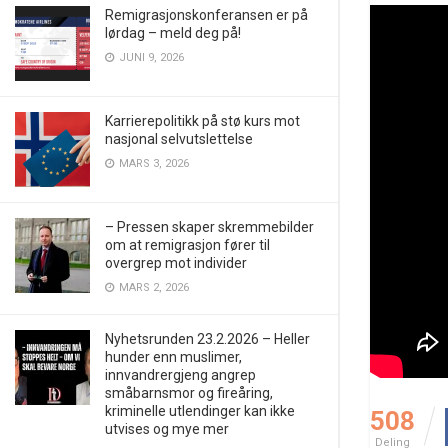
Remigrasjonskonferansen er på
lørdag – meld deg på!
JUNI 9, 2026
Karrierepolitikk på stø kurs mot
nasjonal selvutslettelse
MARS 3, 2026
– Pressen skaper skremmebilder
om at remigrasjon fører til
overgrep mot individer
MARS 2, 2026
Nyhetsrunden 23.2.2026 – Heller
hunder enn muslimer,
innvandrergjeng angrep
småbarnsmor og fireåring,
kriminelle utlendinger kan ikke
508
utvises og mye mer
Deling