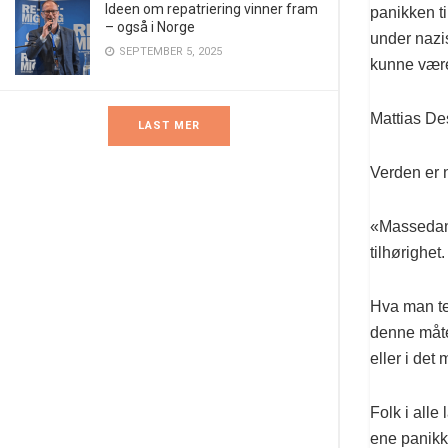
Ideen om repatriering vinner fram
panikken ti
– også i Norge
under nazis
SEPTEMBER 5, 2025
kunne være
Mattias De
LAST MER
Verden er n
«Massedann
tilhørighet.
Hva man ten
denne måte
eller i de
Folk i alle
ene panikk