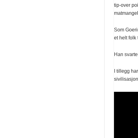
tip-over po
matmangel, 
Som Goerin
et helt folk
Han svarte:
I tillegg h
sivilisasj