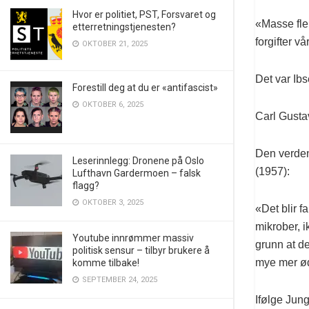
Hvor er politiet, PST, Forsvaret og
«Masse fler
etterretningstjenesten?
forgifter v
OKTOBER 21, 2025
Det var Ib
Forestill deg at du er «antifascist»
OKTOBER 6, 2025
Carl Gusta
Den verden
Leserinnlegg: Dronene på Oslo
(1957):
Lufthavn Gardermoen – falsk
flagg?
OKTOBER 3, 2025
«Det blir f
mikrober, 
Youtube innrømmer massiv
grunn at de
politisk sensur – tilbyr brukere å
mye mer ød
komme tilbake!
SEPTEMBER 24, 2025
Ifølge Jung