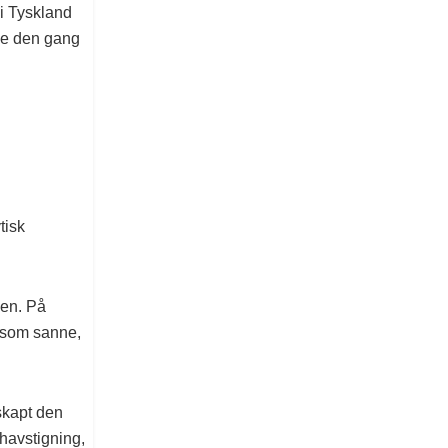
 i Tyskland
 de den gang
tisk
men. På
 som sanne,
 skapt den
havstigning,