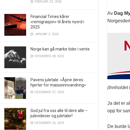
FEBRUAR 23, 2026
Av
Dag My
Financial Times kårer
Norgesdemo
«remigrasjon» til årets nyord i
2025
JANUAR 2, 2026
Norge kan gå mørke tider i vente
DESEMBER 28, 2025
Pavens juletale: «Åpne deres
hjerter for masseinnvandring»
(Innholdet 
DESEMBER 27, 2025
Ja det er al
opp for san
God jul fra oss alle til dere alle –
julevideoer og juletaler!
DESEMBER 24, 2025
De burde l