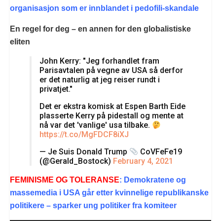
organisasjon som er innblandet i pedofili-skandale
En regel for deg – en annen for den globalistiske
eliten
John Kerry: "Jeg forhandlet fram
Parisavtalen på vegne av USA så derfor
er det naturlig at jeg reiser rundt i
privatjet."
Det er ekstra komisk at Espen Barth Eide
plasserte Kerry på pidestall og mente at
nå var det 'vanlige' usa tilbake.
https://t.co/MgFDCF8iXJ
— Je Suis Donald Trump
CoVFeFe19
(@Gerald_Bostock)
February 4, 2021
FEMINISME OG TOLERANSE
: Demokratene og
massemedia i USA går etter kvinnelige republikanske
politikere – sparker ung politiker fra komiteer