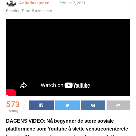
Av
Redaksjonen
februar 7, 2021
Reading Time: 5 mins read
573
Deling
DAGENS VIDEO: Nå begynner de store sosiale
plattformene som Youtube å slette venstreorienterete