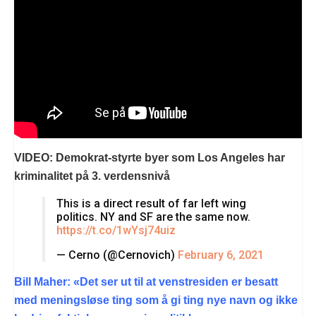
VIDEO: Demokrat-styrte byer som Los Angeles har
kriminalitet på 3. verdensnivå
This is a direct result of far left wing
politics. NY and SF are the same now.
https://t.co/1wYsj74uiz
— Cerno (@Cernovich)
February 6, 2021
Bill Maher: «Det ser ut til at venstresiden er besatt
med meningsløse ting som å gi ting nye navn og ikke