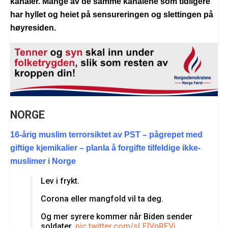
kanaler. Mange av de samme kanalene som tidligere
har hyllet og heiet på sensureringen og slettingen på
høyresiden.
NORGE
16-årig muslim terrorsiktet av PST – pågrepet med
giftige kjemikalier – planla å forgifte tilfeldige ikke-
muslimer i Norge
Lev i frykt.
Corona eller mangfold vil ta deg.
Og mer syrere kommer når Biden sender
soldater.
pic.twitter.com/sLFIVnRFVj