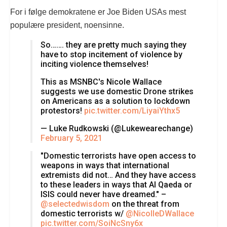
For i følge demokratene er Joe Biden USAs mest
populære president, noensinne.
So……. they are pretty much saying they
have to stop incitement of violence by
inciting violence themselves!
This as MSNBC's Nicole Wallace
suggests we use domestic Drone strikes
on Americans as a solution to lockdown
protestors!
pic.twitter.com/LiyaiYthx5
— Luke Rudkowski (@Lukewearechange)
February 5, 2021
"Domestic terrorists have open access to
weapons in ways that international
extremists did not… And they have access
to these leaders in ways that Al Qaeda or
ISIS could never have dreamed." –
@selectedwisdom
on the threat from
domestic terrorists w/
@NicolleDWallace
pic.twitter.com/SoiNcSny6x