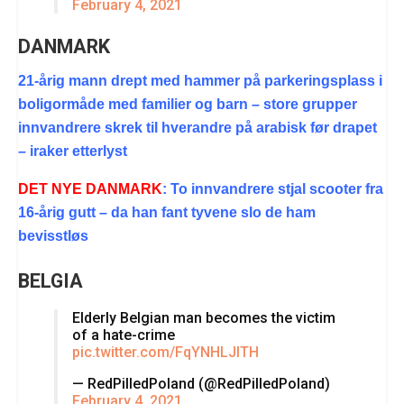
February 4, 2021
DANMARK
21-årig mann drept med hammer på parkeringsplass i
boligormåde med familier og barn – store grupper
innvandrere skrek til hverandre på arabisk før drapet
– iraker etterlyst
DET NYE DANMARK
: To innvandrere stjal scooter fra
16-årig gutt – da han fant tyvene slo de ham
bevisstløs
BELGIA
Elderly Belgian man becomes the victim
of a hate-crime
pic.twitter.com/FqYNHLJlTH
— RedPilledPoland (@RedPilledPoland)
February 4, 2021