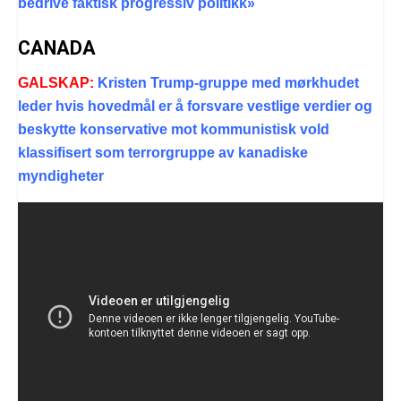
bedrive faktisk progressiv politikk»
CANADA
GALSKAP:
Kristen Trump-gruppe med mørkhudet
leder hvis hovedmål er å forsvare vestlige verdier og
beskytte konservative mot kommunistisk vold
klassifisert som terrorgruppe av kanadiske
myndigheter