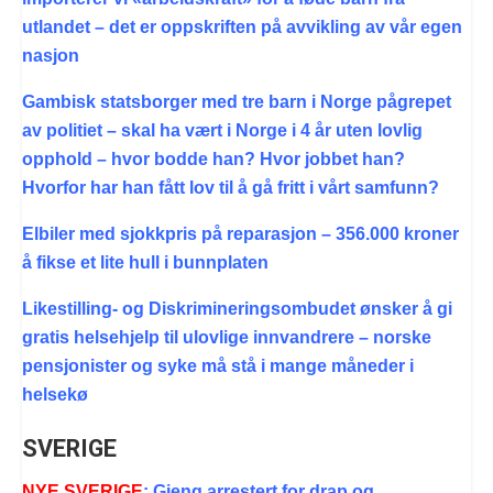
utlandet – det er oppskriften på avvikling av vår egen
nasjon
Gambisk statsborger med tre barn i Norge pågrepet
av politiet – skal ha vært i Norge i 4 år uten lovlig
opphold – hvor bodde han? Hvor jobbet han?
Hvorfor har han fått lov til å gå fritt i vårt samfunn?
Elbiler med sjokkpris på reparasjon – 356.000 kroner
å fikse et lite hull i bunnplaten
Likestilling- og Diskrimineringsombudet ønsker å gi
gratis helsehjelp til ulovlige innvandrere – norske
pensjonister og syke må stå i mange måneder i
helsekø
SVERIGE
NYE SVERIGE
: Gjeng arrestert for drap og