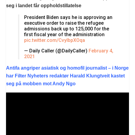
seg i landet får oppholdstillatelse
President Biden says he is approving an
executive order to raise the refugee
admissions back up to 125,000 for the
first fiscal year of the administration
pic.twitter.com/CvylbpXOqa
— Daily Caller (@DailyCaller)
February 4,
2021
Antifa angriper asiatisk og homofil journalist – i Norge
har Filter Nyheters redaktør Harald Klungtveit kastet
seg på mobben mot Andy Ngo