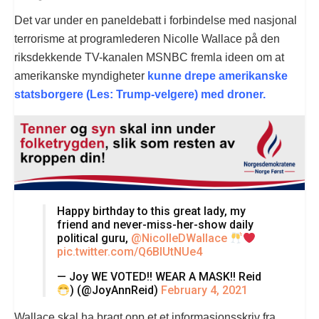
Det var under en paneldebatt i forbindelse med nasjonal
terrorisme at programlederen Nicolle Wallace på den
riksdekkende TV-kanalen MSNBC fremla ideen om at
amerikanske myndigheter
kunne drepe amerikanske
statsborgere (Les: Trump-velgere) med droner.
Happy birthday to this great lady, my
friend and never-miss-her-show daily
political guru,
@NicolleDWallace
pic.twitter.com/Q6BIUtNUe4
— Joy WE VOTED!! WEAR A MASK!! Reid
) (@JoyAnnReid)
February 4, 2021
Wallace skal ha bragt opp et et informasjonsskriv fra