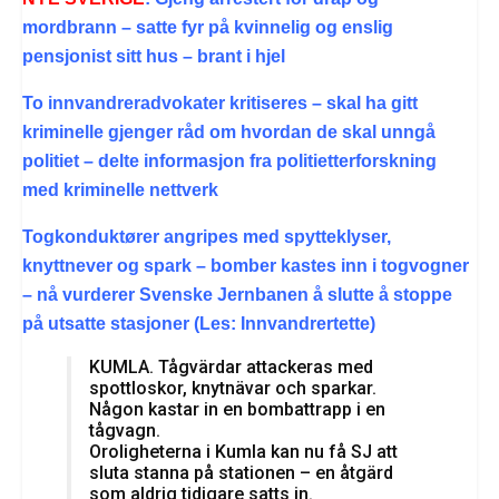
mordbrann – satte fyr på kvinnelig og enslig
pensjonist sitt hus – brant i hjel
To innvandreradvokater kritiseres – skal ha gitt
kriminelle gjenger råd om hvordan de skal unngå
politiet – delte informasjon fra politietterforskning
med kriminelle nettverk
Togkonduktører angripes med spytteklyser,
knyttnever og spark – bomber kastes inn i togvogner
– nå vurderer Svenske Jernbanen å slutte å stoppe
på utsatte stasjoner (Les: Innvandrertette)
KUMLA. Tågvärdar attackeras med
spottloskor, knytnävar och sparkar.
Någon kastar in en bombattrapp i en
tågvagn.
Oroligheterna i Kumla kan nu få SJ att
sluta stanna på stationen – en åtgärd
som aldrig tidigare satts in.