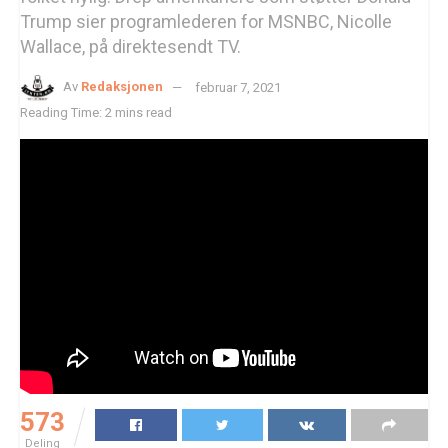
Trump sier programlederen for MSNBC, Nicolle
Wallace, på direktesendt TV.
Av
Redaksjonen
februar 7, 2021
Reading Time: 2 mins read
573
Deling