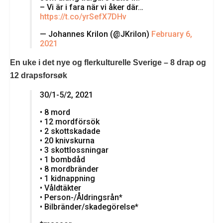
– Vi är i fara när vi åker där…
https://t.co/yrSefX7DHv
— Johannes Krilon (@JKrilon)
February 6,
2021
En uke i det nye og flerkulturelle Sverige – 8 drap og
12 drapsforsøk
30/1-5/2, 2021
• 8 mord
• 12 mordförsök
• 2 skottskadade
• 20 knivskurna
• 3 skottlossningar
• 1 bombdåd
• 8 mordbränder
• 1 kidnappning
• Våldtäkter
• Person-/Åldringsrån*
• Bilbränder/skadegörelse*