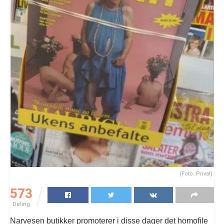
(Foto: Privat).
573
Deling
Narvesen butikker promoterer i disse dager det homofile