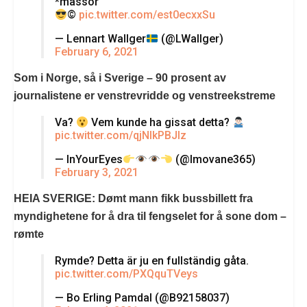
*massor
©️
pic.twitter.com/est0ecxxSu
— Lennart Wallger
(@LWallger)
February 6, 2021
Som i Norge, så i Sverige – 90 prosent av
journalistene er venstrevridde og venstreekstreme
Va?
Vem kunde ha gissat detta?
pic.twitter.com/qjNIkPBJIz
— InYourEyes
(@Imovane365)
February 3, 2021
HEIA SVERIGE: Dømt mann fikk bussbillett fra
myndighetene for å dra til fengselet for å sone dom –
rømte
Rymde? Detta är ju en fullständig gåta.
pic.twitter.com/PXQquTVeys
— Bo Erling Pamdal (@B92158037)