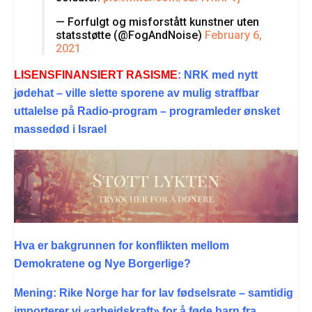
— Forfulgt og misforstått kunstner uten
statsstøtte (@FogAndNoise)
February 6,
2021
LISENSFINA
NSIERT RASISME
:
NRK med nytt
jødehat – ville slette sporene av mulig straffbar
uttalelse på Radio-program – programleder ønsket
massedød i Israel
Hva er bakgrunnen for konflikten mellom
Demokratene og Nye Borgerlige?
Mening: Rike Norge har for lav fødselsrate – samtidig
importerer vi «arbeidskraft» for å føde barn fra