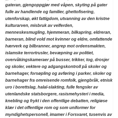
gateran, gjengoppgjør med våpen, skyting på gater
fulle av handlende og familier, ghettofisering,
utenforskap, økt fattigdom, utvanning av den kristne
kulturarven, misbruk av velferden,
menneskesmugling, hjemmeran, bilkapring, eldreran,
barneran, blind vold mot kvinner og eldre, omfattende
hærverk og bilbranner, angrep mot ordensmakten,
islamske terrortrusler, bevæpning av politiet,
overvåkingskameraer på busser, trikker, tog, drosjer
og skoler, vektere og adgangskontroll på skoler og
barnehager, forsøpling og avføring i parker, skoler og
barnehager fra omreisende romfolk, gjengbråk, etnisk
uro i borettslag, halal-slakting, fulle fengsler av
utenlandske statsborgere, rasismehysteri i media,
knebling og frykt i den offentlige debatten, religiøse
klær i det offentlige rom og som uniformer for
myndighetspersonell, imamer i Forsvaret, tusenvis av