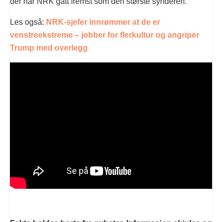
der har NRK gått fremst som den største synderen.
Les også:
NRK-sjefer innrømmer at de er
venstreekstreme – jobber for flerkultur og angriper
Trump med overlegg