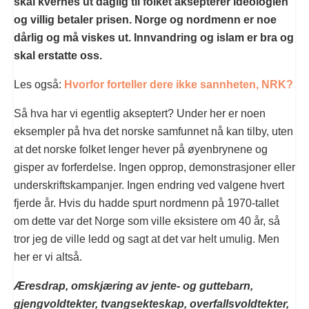
skal kvernes ut daglig til folket aksepterer ideologien
og villig betaler prisen. Norge og nordmenn er noe
dårlig og må viskes ut. Innvandring og islam er bra og
skal erstatte oss.
Les også:
Hvorfor forteller dere ikke sannheten, NRK?
Så hva har vi egentlig akseptert? Under her er noen
eksempler på hva det norske samfunnet nå kan tilby, uten
at det norske folket lenger hever på øyenbrynene og
gisper av forferdelse. Ingen opprop, demonstrasjoner eller
underskriftskampanjer. Ingen endring ved valgene hvert
fjerde år. Hvis du hadde spurt nordmenn på 1970-tallet
om dette var det Norge som ville eksistere om 40 år, så
tror jeg de ville ledd og sagt at det var helt umulig. Men
her er vi altså.
Æresdrap, omskjæring av jente- og guttebarn,
gjengvoldtekter, tvangsekteskap, overfallsvoldtekter,