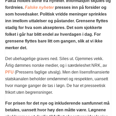
Fakta holdes borte fra nyheter. Informasjon skjules og
fordreies.
Falske nyheter
presses inn på forsider og
som hovedsaker. Politisk vridde meninger sprinkles
inn imellom uttalelser og påstander. Grensene flyttes
stadig for hva som aksepteres. Det som sjokkerte
folket i går har blitt endel av hverdagen i dag. For
grensene flyttes bare litt om gangen, slik at vi ikke
merker det.
Det ubehagelige graves ned. Siles ut. Gjemmes vekk.
Årlig dømmes norske medier, og i særdeleshet NRK, av
PFU
(Pressens faglige utvalg). Men den lisensfinansierte
statskanalen beholder omdømmet og respekten, uansett
hvor mange ganger de tas i løgn. De har et presseetisk
frikort uten begrensninger.
For prisen for det nye og inkluderende samfunnet må
betales, uansett hvor høy den måtte være. Løgnene