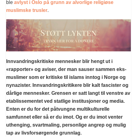
ble
avlyst i Oslo på grunn av alvorlige religiøse
muslimske trusler
.
Innvandringskritiske mennesker blir hengt ut i
«rapporter» og aviser, der man sauser sammen eks-
muslimer som er kritiske til islams inntog i Norge og
nynazister. Innvandringskritikere blir kalt fascister og
dårlige mennesker. Grensen er satt langt til venstre av
etablissementet ved statlige institusjoner og media.
Enten er du for det påtvungne multikulturelle
samfunnet eller så er du imot. Og er du imot venter
uthenging, svartmaling, personlige angrep og mulig
tap av livsforsørgende grunnlag.