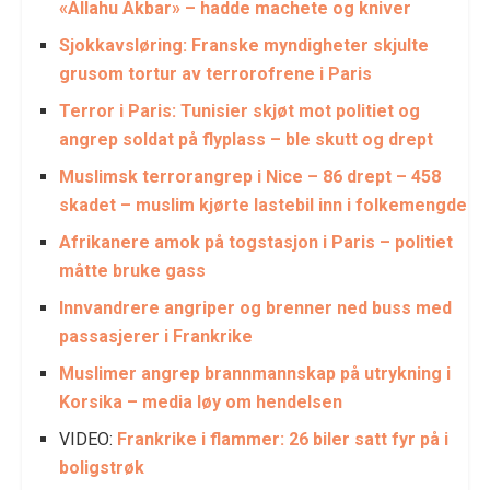
«Allahu Akbar» – hadde machete og kniver
Sjokkavsløring: Franske myndigheter skjulte
grusom tortur av terrorofrene i Paris
Terror i Paris: Tunisier skjøt mot politiet og
angrep soldat på flyplass – ble skutt og drept
Muslimsk terrorangrep i Nice – 86 drept – 458
skadet – muslim kjørte lastebil inn i folkemengde
Afrikanere amok på togstasjon i Paris – politiet
måtte bruke gass
Innvandrere angriper og brenner ned buss med
passasjerer i Frankrike
Muslimer angrep brannmannskap på utrykning i
Korsika – media løy om hendelsen
VIDEO:
Frankrike i flammer: 26 biler satt fyr på i
boligstrøk