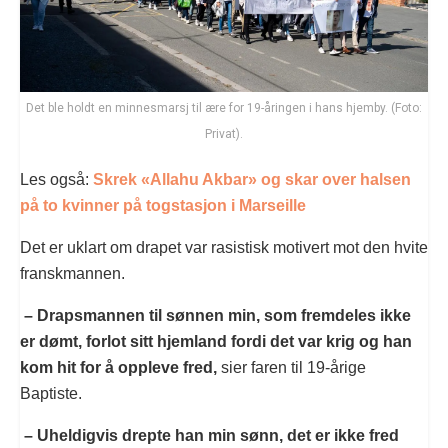
Det ble holdt en minnesmarsj til ære for 19-åringen i hans hjemby. (Foto:
Privat).
Les også:
Skrek «Allahu Akbar» og skar over halsen
på to kvinner på togstasjon i Marseille
Det er uklart om drapet var rasistisk motivert mot den hvite
franskmannen.
– Drapsmannen til sønnen min, som fremdeles ikke
er dømt, forlot sitt hjemland fordi det var krig og han
kom hit for å oppleve fred,
sier faren til 19-årige
Baptiste.
– Uheldigvis drepte han min sønn, det er ikke fred