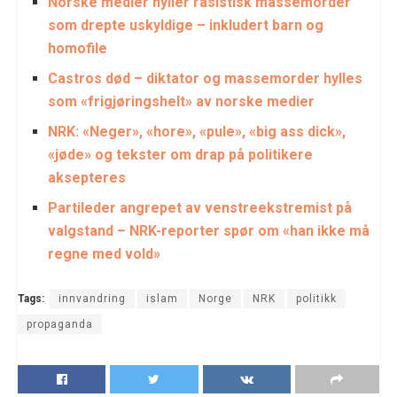
Norske medier hyller rasistisk massemorder
som drepte uskyldige – inkludert barn og
homofile
Castros død – diktator og massemorder hylles
som «frigjøringshelt» av norske medier
NRK: «Neger», «hore», «pule», «big ass dick»,
«jøde» og tekster om drap på politikere
aksepteres
Partileder angrepet av venstreekstremist på
valgstand – NRK-reporter spør om «han ikke må
regne med vold»
Tags:
innvandring
islam
Norge
NRK
politikk
propaganda