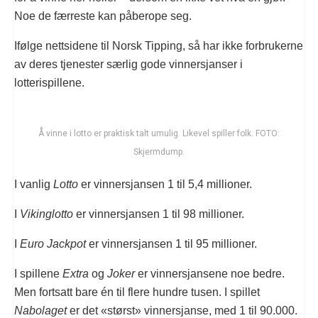
Noe de færreste kan påberope seg.
Ifølge nettsidene til Norsk Tipping, så har ikke forbrukerne
av deres tjenester særlig gode vinnersjanser i
lotterispillene.
Å vinne i lotto er praktisk talt umulig. Likevel spiller folk. FOTO:
Skjermdump.
I vanlig
Lotto
er vinnersjansen 1 til 5,4 millioner.
I
Vikinglotto
er vinnersjansen 1 til 98 millioner.
I
Euro Jackpot
er vinnersjansen 1 til 95 millioner.
I spillene
Extra
og
Joker
er vinnersjansene noe bedre.
Men fortsatt bare én til flere hundre tusen. I spillet
Nabolaget
er det «størst» vinnersjanse, med 1 til 90.000.