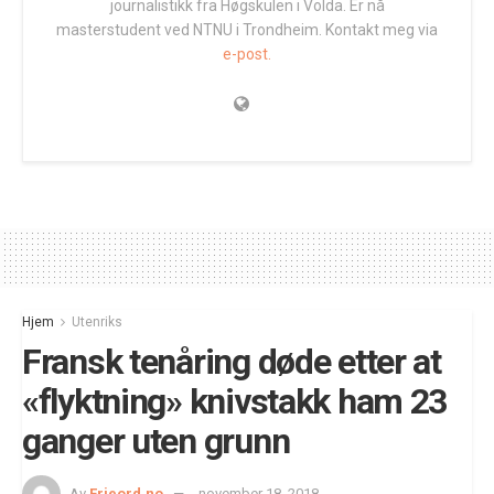
journalistikk fra Høgskulen i Volda. Er nå
masterstudent ved NTNU i Trondheim. Kontakt meg via
e-post.
Hjem
Utenriks
Fransk tenåring døde etter at
«flyktning» knivstakk ham 23
ganger uten grunn
Av
Frieord.no
november 18, 2018