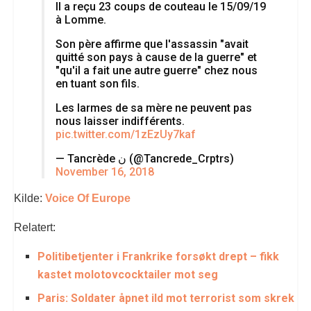
Il a reçu 23 coups de couteau le 15/09/19
à Lomme.
Son père affirme que l'assassin "avait
quitté son pays à cause de la guerre" et
"qu'il a fait une autre guerre" chez nous
en tuant son fils.
Les larmes de sa mère ne peuvent pas
nous laisser indifférents.
pic.twitter.com/1zEzUy7kaf
— Tancrède ن (@Tancrede_Crptrs)
November 16, 2018
Kilde:
Voice Of Europe
Relatert:
Politibetjenter i Frankrike forsøkt drept – fikk
kastet molotovcocktailer mot seg
Paris: Soldater åpnet ild mot terrorist som skrek