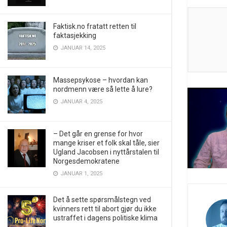
Faktisk.no fratatt retten til
faktasjekking
JANUAR 14, 2025
Massepsykose – hvordan kan
nordmenn være så lette å lure?
JANUAR 4, 2025
– Det går en grense for hvor
mange kriser et folk skal tåle, sier
Ugland Jacobsen i nyttårstalen til
Norgesdemokratene
JANUAR 1, 2025
Det å sette spørsmålstegn ved
kvinners rett til abort gjør du ikke
ustraffet i dagens politiske klima