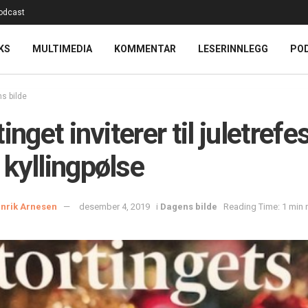
odcast
KS
MULTIMEDIA
KOMMENTAR
LESERINNLEGG
PO
s bilde
inget inviterer til juletrefe
kyllingpølse
nrik Arnesen
desember 4, 2019
i
Dagens bilde
Reading Time: 1 min 