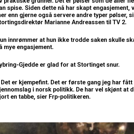
v praktiske grunner. Det er pølser som de aller fl
an spise. Siden dette nå har skapt engasjement, vi
er enn gjerne også servere andre typer pølser, si
tortingsdirektør Marianne Andreassen til TV 2.
un innrømmer at hun ikke trodde saken skulle s
å mye engasjement.
ybring-Gjedde er glad for at Stortinget snur.
 Det er kjempefint. Det er første gang jeg har fått
jennomslag i norsk politikk. De har vel skjønt at 
jort en tabbe, sier Frp-politikeren.