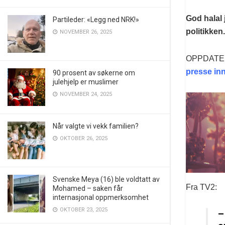
God halal 
Partileder: «Legg ned NRK!»
politikken
NOVEMBER 26, 2025
OPPDATERT!
presse in
90 prosent av søkerne om
julehjelp er muslimer
NOVEMBER 24, 2025
Når valgte vi vekk familien?
OKTOBER 26, 2025
Svenske Meya (16) ble voldtatt av
Fra TV2:
Mohamed – saken får
internasjonal oppmerksomhet
OKTOBER 23, 2025
–