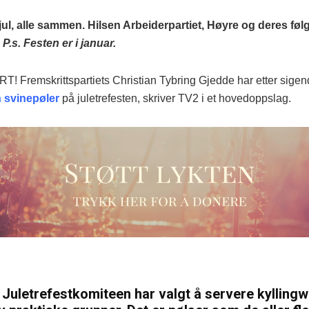
jul, alle sammen. Hilsen Arbeiderpartiet, Høyre og deres føl
.
P.s. Festen er i januar.
 Fremskrittspartiets Christian Tybring Gjedde har etter sigend
n svinepøler
på juletrefesten, skriver TV2 i et hovedoppslag.
 Juletrefestkomiteen har valgt å servere kyllingw