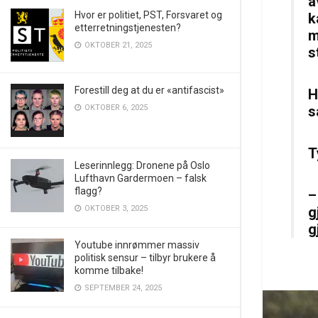
a
Hvor er politiet, PST, Forsvaret og
k
etterretningstjenesten?
m
OKTOBER 21, 2025
s
Forestill deg at du er «antifascist»
H
s
OKTOBER 6, 2025
T
Leserinnlegg: Dronene på Oslo
Lufthavn Gardermoen – falsk
flagg?
–
g
OKTOBER 3, 2025
g
Youtube innrømmer massiv
politisk sensur – tilbyr brukere å
komme tilbake!
SEPTEMBER 24, 2025