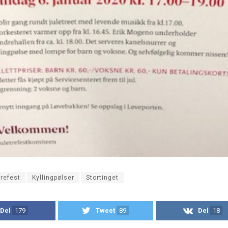
trefest
Kyllingpølser
Stortinget
Del
179
Tweet
89
Del
18