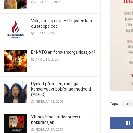
AUGUST 9, 2025
Vold, ran og drap – til høsten kan
du stoppe det
JUNI 1, 2025
Er NATO en forsvarsorganisasjon?
APRIL 19, 2025
Rynket på nesen, men ga
konservativt bokforlag medhold
(VIDEO)
FEBRUAR 28, 2025
Tags:
Jule
Ytringsfrihet under press i
bokbransjen
FEBRUAR 27, 2025