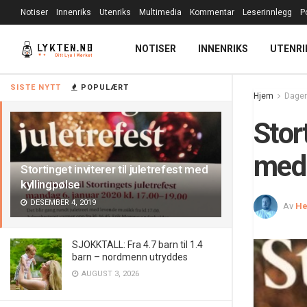
Notiser
Innenriks
Utenriks
Multimedia
Kommentar
Leserinnlegg
P
NOTISER
INNENRIKS
UTENRI
SISTE NYTT
POPULÆRT
Hjem
Dagen
Stort
med 
Stortinget inviterer til juletrefest med
kyllingpølse
DESEMBER 4, 2019
Av
He
SJOKKTALL: Fra 4.7 barn til 1.4
barn – nordmenn utryddes
AUGUST 3, 2026