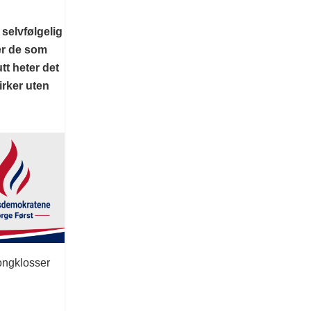
 selvfølgelig
er de som
utt heter det
irker uten
tongklosser