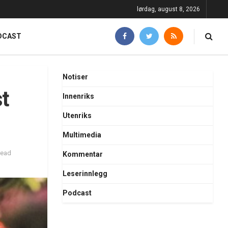
lørdag, august 8, 2026
DCAST
Notiser
st
Innenriks
Utenriks
Multimedia
read
Kommentar
Leserinnlegg
Podcast