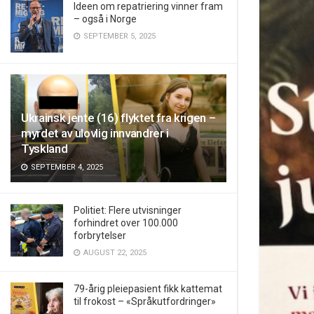
Ideen om repatriering vinner fram
– også i Norge
SEPTEMBER 5, 2025
Ukrainsk jente (16) flyktet fra krigen –
myrdet av ulovlig innvandrer i
Tyskland
SEPTEMBER 4, 2025
Politiet: Flere utvisninger
forhindret over 100.000
forbrytelser
AUGUST 22, 2025
79-årig pleiepasient fikk kattemat
til frokost – «Språkutfordringer»