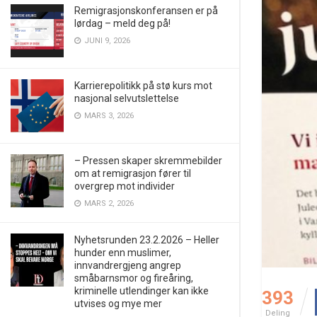
Remigrasjonskonferansen er på
lørdag – meld deg på!
JUNI 9, 2026
Karrierepolitikk på stø kurs mot
nasjonal selvutslettelse
MARS 3, 2026
– Pressen skaper skremmebilder
om at remigrasjon fører til
overgrep mot individer
MARS 2, 2026
Nyhetsrunden 23.2.2026 – Heller
hunder enn muslimer,
innvandrergjeng angrep
småbarnsmor og fireåring,
kriminelle utlendinger kan ikke
393
utvises og mye mer
Deling