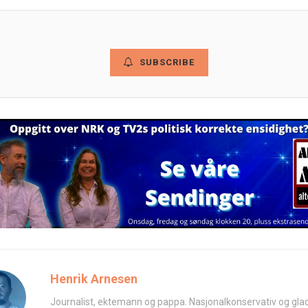
SUBSCRIBE
Henrik Arnesen
Journalist, ektemann og pappa. Nasjonalkonservativ og glad