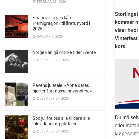
FEBRUAR 23, 2026
Stortinget
Financial Times kårer
kommer ni
«remigrasjon» til årets nyord i
2025
viser hvor 
JANUAR 2, 2026
Vinterfest
kors.
Norge kan gå mørke tider i vente
DESEMBER 28, 2025
Pavens juletale: «Åpne deres
hjerter for masseinnvandring»
DESEMBER 27, 2025
Du må selvf
God jul fra oss alle til dere alle –
julevideoer og juletaler!
eller metal
DESEMBER 24, 2025
kjøpesente