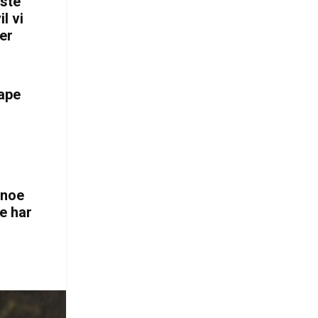
este
l vi
er
kape
 noe
de har