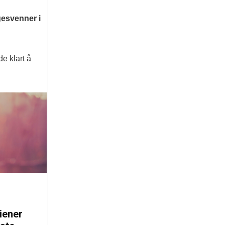
gesvenner i
e klart å
iener