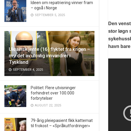
Ideen om repatriering vinner fram
– også i Norge
SEPTEMBER 5, 2025
Den venst
stor løgn 
sykehusski
havn bare
Ukrainsk jente (16) flyktet fra krigen –
myrdet av ulovlig innvandrer i
Tyskland
SEPTEMBER 4, 2025
Politiet: Flere utvisninger
forhindret over 100.000
forbrytelser
AUGUST 22, 2025
79-årig pleiepasient fikk kattemat
til frokost – «Språkutfordringer»