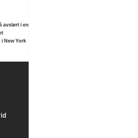
avslørt i en
et
 i New York