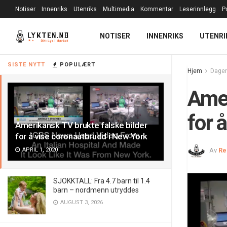
Notiser
Innenriks
Utenriks
Multimedia
Kommentar
Leserinnlegg
P
NOTISER
INNENRIKS
UTENRI
SISTE NYTT
POPULÆRT
Hjem
Dagen
Amer
for 
Amerikansk TV brukte falske bilder
for å vise coronautbrudd i New York
APRIL 1, 2020
Av
Re
SJOKKTALL: Fra 4.7 barn til 1.4
barn – nordmenn utryddes
AUGUST 3, 2026