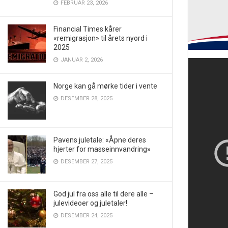
FEBRUAR 23, 2026
Financial Times kårer
«remigrasjon» til årets nyord i
2025
JANUAR 2, 2026
Norge kan gå mørke tider i vente
DESEMBER 28, 2025
Pavens juletale: «Åpne deres
hjerter for masseinnvandring»
DESEMBER 27, 2025
God jul fra oss alle til dere alle –
julevideoer og juletaler!
DESEMBER 24, 2025