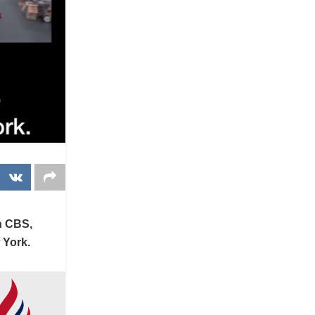
n CBS,
w York.