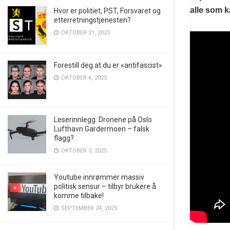
alle som k
Hvor er politiet, PST, Forsvaret og
etterretningstjenesten?
OKTOBER 21, 2025
Forestill deg at du er «antifascist»
OKTOBER 6, 2025
Leserinnlegg: Dronene på Oslo
Lufthavn Gardermoen – falsk
flagg?
OKTOBER 3, 2025
Youtube innrømmer massiv
politisk sensur – tilbyr brukere å
komme tilbake!
SEPTEMBER 24, 2025