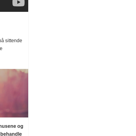
på sittende
pe
ehusene og
å behandle