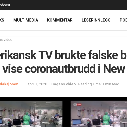
odcast
KS
MULTIMEDIA
KOMMENTAR
LESERINNLEGG
PO
s video
ikansk TV brukte falske b
å vise coronautbrudd i New
daksjonen
april 1, 2020
i
Dagens video
Reading Time: 1 min read