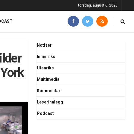
torsdag, august 6, 2026
DCAST
Notiser
ilder
Innenriks
 York
Utenriks
Multimedia
Kommentar
Leserinnlegg
Podcast