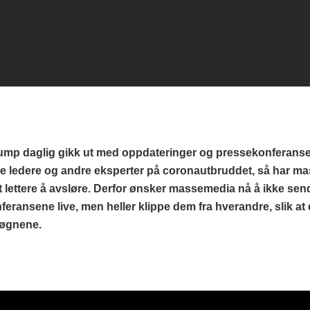
rump daglig gikk ut med oppdateringer og pressekonferanse
e ledere og andre eksperter på coronautbruddet, så har m
tt lettere å avsløre. Derfor ønsker massemedia nå å ikke sen
eransene live, men heller klippe dem fra hverandre, slik at
løgnene.