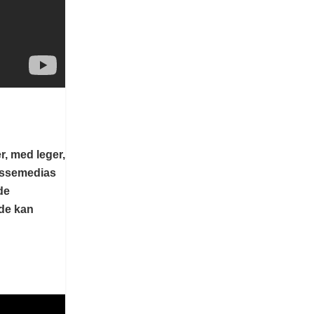
r, med leger,
assemedias
de
 de kan