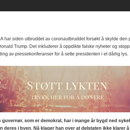
A har siden utbruddet av coronautbruddet forsøkt å skylde den 
Donald Trump. Det inkluderer å oppdikte falske nyheter og stop
ing av pressekonferanser for å sette presidenten i et dårlig lys.
 guvernør, som er demokrat, har i mange år bygd ned syk
n deres i byen. Nå klager han over at delstaten ikke klarer 