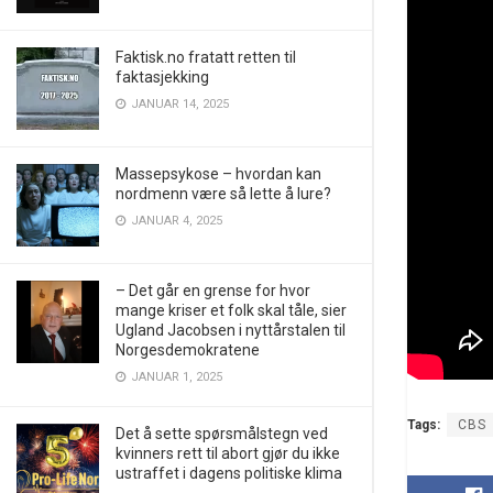
Faktisk.no fratatt retten til
faktasjekking
JANUAR 14, 2025
Massepsykose – hvordan kan
nordmenn være så lette å lure?
JANUAR 4, 2025
– Det går en grense for hvor
mange kriser et folk skal tåle, sier
Ugland Jacobsen i nyttårstalen til
Norgesdemokratene
JANUAR 1, 2025
Tags:
CBS
Det å sette spørsmålstegn ved
kvinners rett til abort gjør du ikke
ustraffet i dagens politiske klima