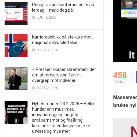
Remigrasjonskonferansen er på
lørdag – meld deg på!
JUNI 9, 2026
Karrierepolitikk på stø kurs mot
nasjonal selvutslettelse
MARS 3, 2026
– Pressen skaper skremmebilder
458
om at remigrasjon fører til
overgrep mot individer
Deling
MARS 2, 2026
Massemedi
Nyhetsrunden 23.2.2026 – Heller
brukte nyli
hunder enn muslimer,
innvandrergjeng angrep
småbarnsmor og fireåring,
kriminelle utlendinger kan ikke
utvises og mye mer