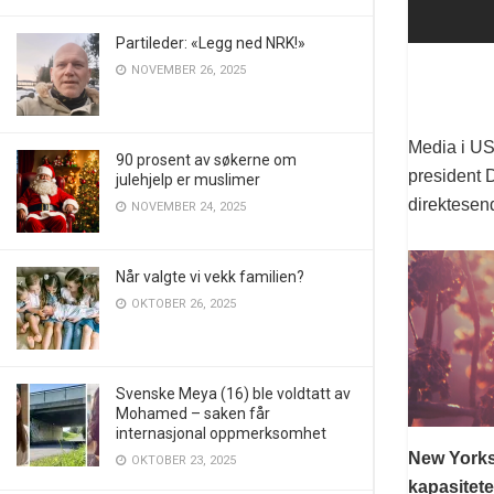
Partileder: «Legg ned NRK!»
NOVEMBER 26, 2025
Media i US
90 prosent av søkerne om
president 
julehjelp er muslimer
direktesend
NOVEMBER 24, 2025
Når valgte vi vekk familien?
OKTOBER 26, 2025
Svenske Meya (16) ble voldtatt av
Mohamed – saken får
internasjonal oppmerksomhet
New Yorks
OKTOBER 23, 2025
kapasitete