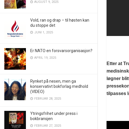
AUGUST 9, 2025
Vold, ran og drap – til høsten kan
du stoppe det
JUNI 1, 2025
Er NATO en forsvarsorganisasjon?
APRIL 19, 2025
Etter at T
medisinsk
løgner bli
Rynket på nesen, men ga
pressekonf
konservativt bokforlag medhold
(VIDEO)
tilpasses 
FEBRUAR 28, 2025
Ytringsfrihet under press i
bokbransjen
FEBRUAR 27, 2025