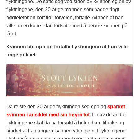
flyktningene. De satte seg ved siden av kvinnen og en av
flyktningene, den 20-årige mannen som hadde ringt
nødtelefonen kort tid i forveien, fortalte kvinnen at han
ville ha en kone. Han fortsatte med å berøre kvinnen på
låret.
Kvinnen sto opp og fortalte flyktningene at hun ville
ringe politiet.
Da reiste den 20-årige flyktningen seg opp og
sparket
kvinnen i ansiktet med sin høyre fot
. En av de andre
flyktningene skal da ha forsøkt å holde ham tilbake og
hindret at han angrep kvinnen ytterligere. Flyktningene
skal også ha kommet i krangel med andre passasjerer