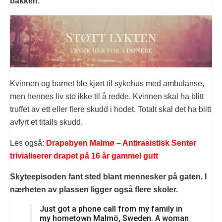
bakken.
Kvinnen og barnet ble kjørt til sykehus med ambulanse,
men hennes liv sto ikke til å redde. Kvinnen skal ha blitt
truffet av ett eller flere skudd i hodet. Totalt skal det ha blitt
avfyrt et titalls skudd.
Les også:
Drapsbyen Malmø – Antirasistisk Senter
trivialiserer drapet på 16 år gammel gutt
Skyteepisoden fant sted blant mennesker på gaten. I
nærheten av plassen ligger også flere skoler.
Just got a phone call from my family in
my hometown Malmö, Sweden. A woman