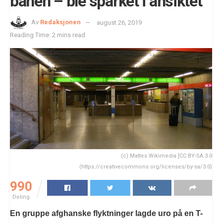
banen – ble sparket i ansiktet
Av
Redaksjonen
august 26, 2019
Reading Time: 2 mins read
(c) Mattes Wikimedia [CC BY-SA 3.0
(https://creativecommons.org/licenses/by-sa/3.0)
990
Deling
En gruppe afghanske flyktninger lagde uro på en T-