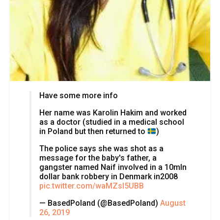
Have some more info
Her name was Karolin Hakim and worked
as a doctor (studied in a medical school
in Poland but then returned to
)
The police says she was shot as a
message for the baby's father, a
gangster named Naif involved in a 10mln
dollar bank robbery in Denmark in2008
pic.twitter.com/waMZsl5UBB
— BasedPoland (@BasedPoland)
August
26, 2019