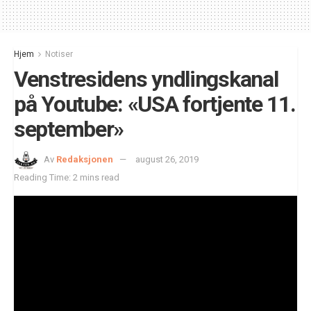
Hjem
Notiser
Venstresidens yndlingskanal
på Youtube: «USA fortjente 11.
september»
Av
Redaksjonen
august 26, 2019
Reading Time: 2 mins read