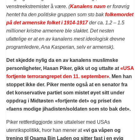
venstreekstremister å være.
(
Kanalens navn
er forøvrig
hentet fra den politiske gruppen som sto bak
folkemordet
på det armenske folket i 1914-1917
der ca. 1.2 – 1.5
millioner kristne armenere ble slaktet. Det nesten
ufattelige er at en av kanalens mest ideologisk drevne
programledere, Ana Kasperian, selv er armensk).
Det skjedde nylig da en av kanalens muslimske
personligheter, Hasan Piker, gikk ut og uttalte at
«USA
fortjente terrorangrepet den 11. september»
. Men han
stoppet ikke der. Piker mente også at en senator fra
det konservative partiet som mistet øyet sitt under
oppdrag i Midtøsten «fortjente det» og priset den
«faens modige jihadisten/soldaten som sto bak det».
Piker rettferdiggjorde sine uttalelser med USAs
utenrikspolitikk, hvor han mener at
«vi ga våpen og
trening til Osama Bin Laden og sitter fast i en evig