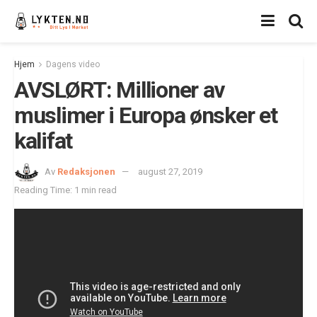
Hjem
Dagens video
AVSLØRT: Millioner av
muslimer i Europa ønsker et
kalifat
Av
Redaksjonen
august 27, 2019
Reading Time: 1 min read