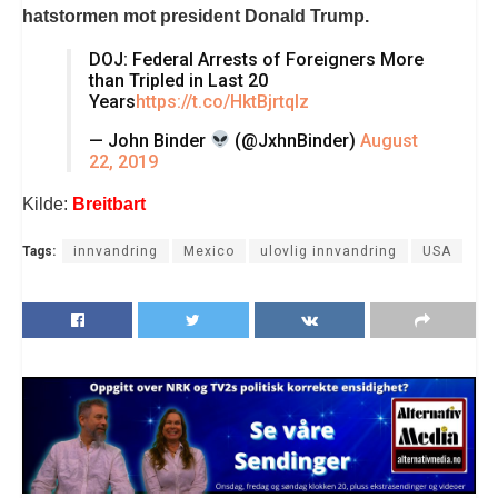
hatstormen mot president Donald Trump.
DOJ: Federal Arrests of Foreigners More
than Tripled in Last 20
Years
https://t.co/HktBjrtqlz
— John Binder
(@JxhnBinder)
August
22, 2019
Kilde:
Breitbart
Tags:
innvandring
Mexico
ulovlig innvandring
USA