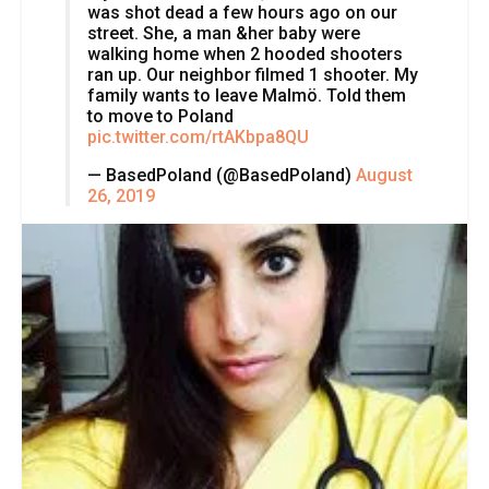
was shot dead a few hours ago on our
street. She, a man &her baby were
walking home when 2 hooded shooters
ran up. Our neighbor filmed 1 shooter. My
family wants to leave Malmö. Told them
to move to Poland
pic.twitter.com/rtAKbpa8QU
— BasedPoland (@BasedPoland)
August
26, 2019