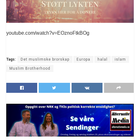
youtube.com/watch?v=EOznoFtkBOg
Tags:
Det muslimske brorskap
Europa
halal
islam
Muslim Brotherhood