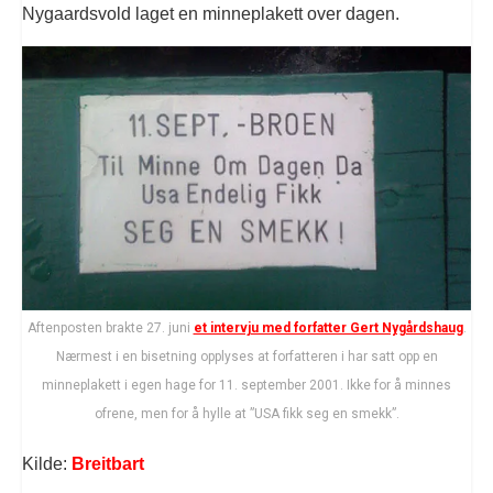
Nygaardsvold laget en minneplakett over dagen.
Aftenposten brakte 27. juni
et intervju med forfatter Gert Nygårdshaug
.
Nærmest i en bisetning opplyses at forfatteren i har satt opp en
minneplakett i egen hage for 11. september 2001. Ikke for å minnes
ofrene, men for å hylle at ”USA fikk seg en smekk”.
Kilde:
Breitbart