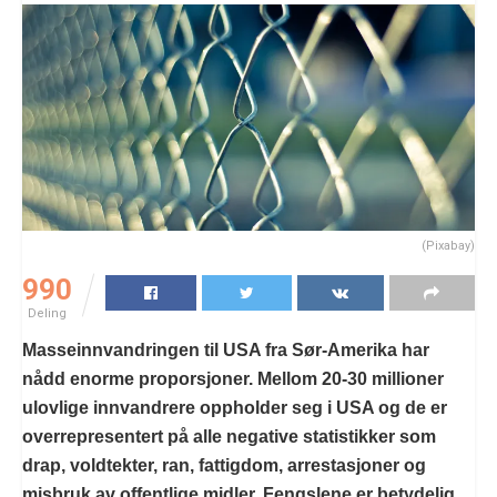
(Pixabay)
990
Deling
Masseinnvandringen til USA fra Sør-Amerika har
nådd enorme proporsjoner. Mellom 20-30 millioner
ulovlige innvandrere oppholder seg i USA og de er
overrepresentert på alle negative statistikker som
drap, voldtekter, ran, fattigdom, arrestasjoner og
misbruk av offentlige midler. Fengslene er betydelig