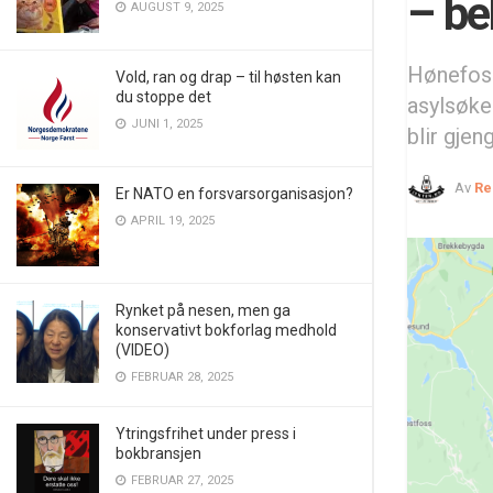
– be
AUGUST 9, 2025
Hønefoss
Vold, ran og drap – til høsten kan
du stoppe det
asylsøker
JUNI 1, 2025
blir gjen
Av
Re
Er NATO en forsvarsorganisasjon?
APRIL 19, 2025
Rynket på nesen, men ga
konservativt bokforlag medhold
(VIDEO)
FEBRUAR 28, 2025
Ytringsfrihet under press i
bokbransjen
FEBRUAR 27, 2025