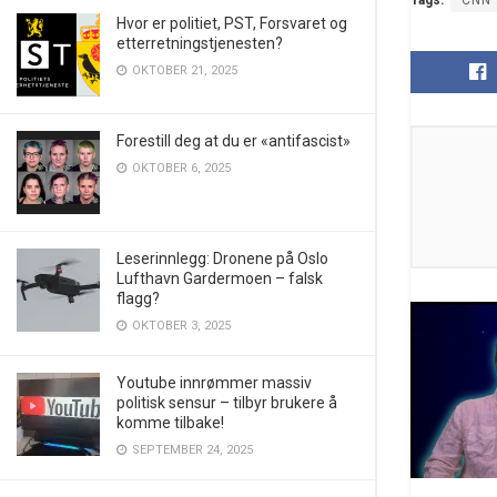
Hvor er politiet, PST, Forsvaret og
etterretningstjenesten?
OKTOBER 21, 2025
Forestill deg at du er «antifascist»
OKTOBER 6, 2025
Leserinnlegg: Dronene på Oslo
Lufthavn Gardermoen – falsk
flagg?
OKTOBER 3, 2025
Youtube innrømmer massiv
politisk sensur – tilbyr brukere å
komme tilbake!
SEPTEMBER 24, 2025