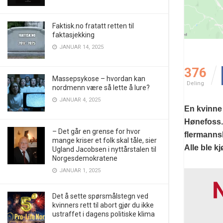
Faktisk.no fratatt retten til
faktasjekking
JANUAR 14, 2025
376
Massepsykose – hvordan kan
Deling
nordmenn være så lette å lure?
JANUAR 4, 2025
En kvinne s
Hønefoss. 
– Det går en grense for hvor
flermanns
mange kriser et folk skal tåle, sier
Alle ble k
Ugland Jacobsen i nyttårstalen til
Norgesdemokratene
JANUAR 1, 2025
Det å sette spørsmålstegn ved
kvinners rett til abort gjør du ikke
ustraffet i dagens politiske klima