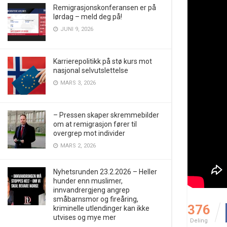
Remigrasjonskonferansen er på
lørdag – meld deg på!
JUNI 9, 2026
Karrierepolitikk på stø kurs mot
nasjonal selvutslettelse
MARS 3, 2026
– Pressen skaper skremmebilder
om at remigrasjon fører til
overgrep mot individer
MARS 2, 2026
Nyhetsrunden 23.2.2026 – Heller
hunder enn muslimer,
innvandrergjeng angrep
småbarnsmor og fireåring,
376
kriminelle utlendinger kan ikke
utvises og mye mer
Deling