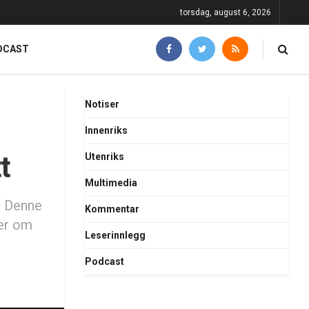
torsdag, august 6, 2026
DCAST
Notiser
Innenriks
t
Utenriks
Multimedia
. Denne
Kommentar
ner om
Leserinnlegg
Podcast
d