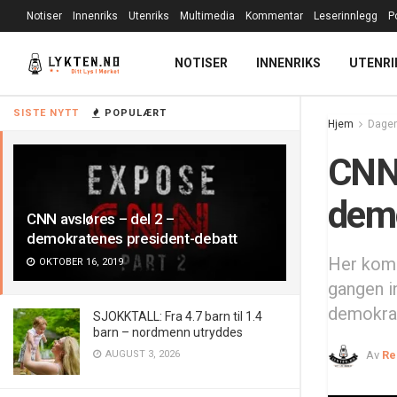
Notiser
Innenriks
Utenriks
Multimedia
Kommentar
Leserinnlegg
P
NOTISER
INNENRIKS
UTENRI
SISTE NYTT
POPULÆRT
Hjem
Dagen
CNN 
demo
CNN avsløres – del 2 –
demokratenes president-debatt
Her komm
OKTOBER 16, 2019
gangen i
demokrat
SJOKKTALL: Fra 4.7 barn til 1.4
barn – nordmenn utryddes
AUGUST 3, 2026
Av
Re