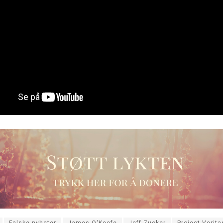
Falske nyheter
James O'Keefe
Jeff Zucker
Project Verita