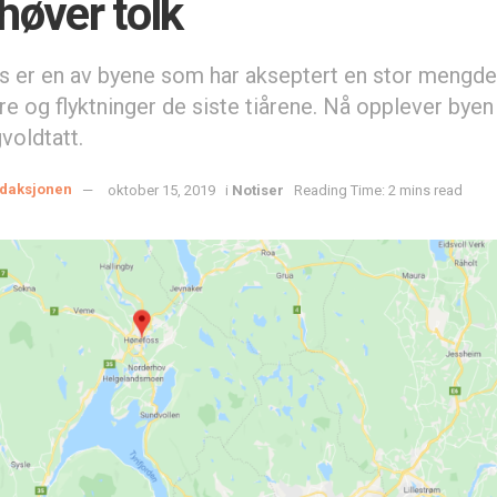
høver tolk
 er en av byene som har akseptert en stor mengde
e og flyktninger de siste tiårene. Nå opplever byen
gvoldtatt.
daksjonen
oktober 15, 2019
i
Notiser
Reading Time: 2 mins read