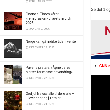
FEBRUAR 23, 2026
Se del 1 og
Financial Times kårer
«remigrasjon» til årets nyord i
2025
JANUAR 2, 2026
Norge kan gå mørke tider i vente
DESEMBER 28, 2025
CNN a
Pavens juletale: «Åpne deres
hjerter for masseinnvandring»
DESEMBER 27, 2025
God jul fra oss alle til dere alle –
julevideoer og juletaler!
DESEMBER 24, 2025