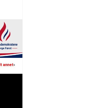
lt annet
»