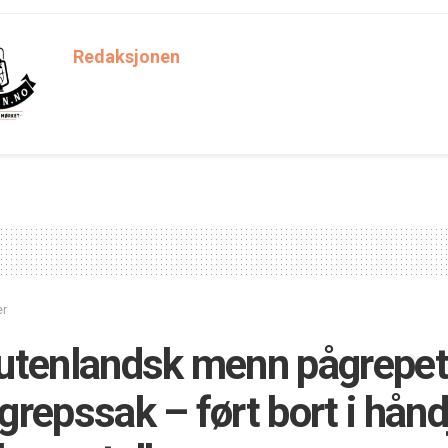
Redaksjonen
er
utenlandsk menn pågrepet 
grepssak – ført bort i hånd