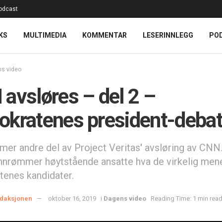
odcast
KS
MULTIMEDIA
KOMMENTAR
LESERINNLEGG
PO
s video
avsløres – del 2 –
kratenes president-debat
er andre del av Project Veritas' avsløring av CNN
nnrømmer høytstående ansatte hva de virkelig me
enes kandidater.
daksjonen
oktober 16, 2019
i
Dagens video
Reading Time: 1 min rea