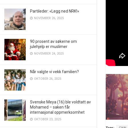
Partileder: «Legg ned NRK!»
NOVEMBER 26, 2025
90 prosent av søkerne om
julehjelp er muslimer
NOVEMBER 24, 2025
Når valgte vi vekk familien?
OKTOBER 26, 2025
Svenske Meya (16) ble voldtatt av
Mohamed – saken får
internasjonal oppmerksomhet
OKTOBER 23, 2025
Tags:
CNN