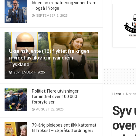
Ideen om repatriering vinner fram
– også i Norge
SEPTEMBER 5, 2025
Ukrainsk jente (16) flyktet fra krigen –
myrdet av ulovlig innvandrer i
Tyskland
SEPTEMBER 4, 2025
Politiet: Flere utvisninger
Hjem
Notis
forhindret over 100.000
forbrytelser
Syv 
AUGUST 22, 2025
over
79-årig pleiepasient fikk kattemat
til frokost – «Språkutfordringer»