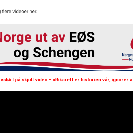
 flere videoer her:
vslørt på skjult video – «Riksrett er historien vår, ignorer a