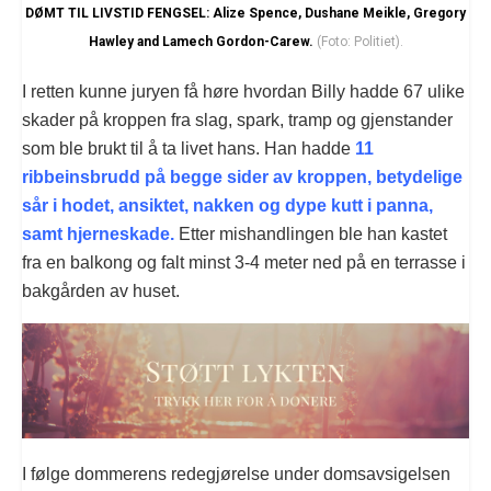
DØMT TIL LIVSTID FENGSEL: Alize Spence, Dushane Meikle, Gregory
Hawley and Lamech Gordon-Carew.
(Foto: Politiet).
I retten kunne juryen få høre hvordan Billy hadde 67 ulike
skader på kroppen fra slag, spark, tramp og gjenstander
som ble brukt til å ta livet hans. Han hadde
11
ribbeinsbrudd på begge sider av kroppen, betydelige
sår i hodet, ansiktet, nakken og dype kutt i panna,
samt hjerneskade.
Etter mishandlingen ble han kastet
fra en balkong og falt minst 3-4 meter ned på en terrasse i
bakgården av huset.
I følge dommerens redegjørelse under domsavsigelsen