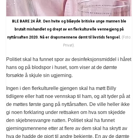
BLE BARE 24 ÅR. Den hvite og blåøyde britiske unge mannen ble
brutalt mishandlet og drept av en flerkulturelle vennegjeng på
nyttårsaften 2020. Nå er drapsmennene dømt til livstids fengsel.
(Foto:
Privat).
Politiet skal ha funnet spor av desinfeksjonsmiddel i håret
hans og på blodspor i huset, som viser at de dømte
forsøkte å skjule sin ugjerning.
Ingen i den flerkulturelle gjengen skal ha møtt Billy
tidligere eller hatt noe vennskap til ham, og alt tyder på at
de møttes første gang på nyttårsaften. De ville heller ikke
gi noen forklaring under rettsaken om hva som skjedde
den skjebnesvangre natten. Politiet skal ha funnet
gjerningsmennene etter at flere av dem skal ha skrytt av
hva de hadde de gjort til andre bekjente. En av de dømte