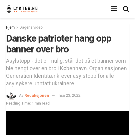
Hjem
Dagens video
Danske patrioter hang opp
banner over bro
Asylstopp - det er mulig, står det på et banner som
ble hengt over en bro i København. Organisasjonen
Generation Identitær krever asylstopp for alle
asylsøkere unntatt ukrainere.
Av
Redaksjonen
mai 23, 2022
Reading Time: 1 min read