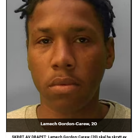
SKRØT AV DRAPET: Lamech Gordon-Carew (20) skal ha skrytt av