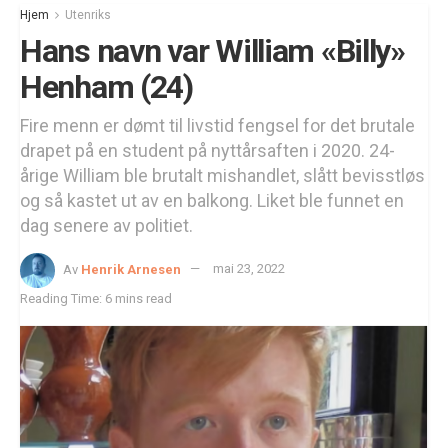
Hjem
Utenriks
Hans navn var William «Billy»
Henham (24)
Fire menn er dømt til livstid fengsel for det brutale
drapet på en student på nyttårsaften i 2020. 24-
årige William ble brutalt mishandlet, slått bevisstløs
og så kastet ut av en balkong. Liket ble funnet en
dag senere av politiet.
Av
Henrik Arnesen
mai 23, 2022
Reading Time: 6 mins read