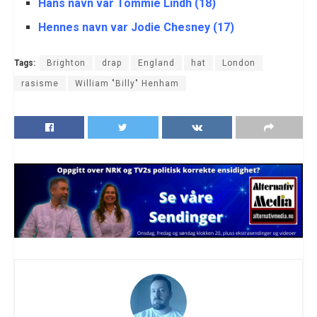
Hans navn var Tommie Lindh (18)
Hennes navn var Jodie Chesney (17)
Tags:
Brighton
drap
England
hat
London
rasisme
William "Billy" Henham