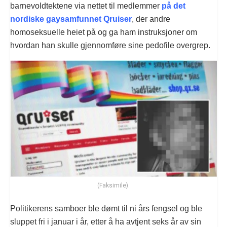
barnevoldtektene via nettet til medlemmer
på det
nordiske gaysamfunnet Qruiser
, der andre
homoseksuelle heiet på og ga ham instruksjoner om
hvordan han skulle gjennomføre sine pedofile overgrep.
(Faksimile).
Politikerens samboer ble dømt til ni års fengsel og ble
sluppet fri i januar i år, etter å ha avtjent seks år av sin