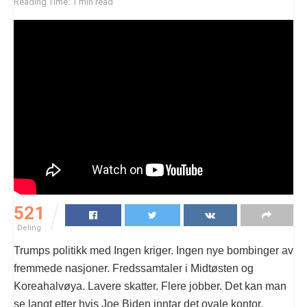
Reading Time: 1 min read
521
Deling
Trumps politikk med Ingen kriger. Ingen nye bombinger av
fremmede nasjoner. Fredssamtaler i Midtøsten og
Koreahalvøya. Lavere skatter. Flere jobber. Det kan man
se langt etter hvis Joe Biden inntar det ovale kontor.