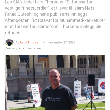
Les SIAN-leder Lars Thorsens: "Et forsvar for
vestlige frihetsverdier", et tilsvar til Islam Nets
Fahad Qureshi og hans publiserte innlegg i
Aftenposten: "Et forsvar for Muhammed-karikaturer
er et forsvar for islamofobi". Thorsens innlegg ble
refusert.
Av
Lars Thorsen
november 27, 2020
Reading Time: 3 mins read