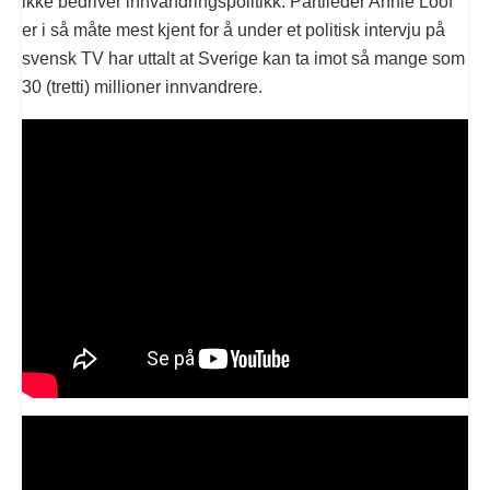
ikke bedriver innvandringspolitikk. Partileder Annie Lööf
er i så måte mest kjent for å under et politisk intervju på
svensk TV har uttalt at Sverige kan ta imot så mange som
30 (tretti) millioner innvandrere.