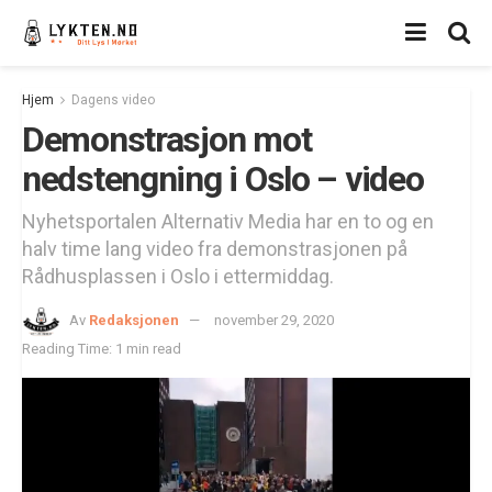
Hjem
Dagens video
Demonstrasjon mot
nedstengning i Oslo – video
Nyhetsportalen Alternativ Media har en to og en
halv time lang video fra demonstrasjonen på
Rådhusplassen i Oslo i ettermiddag.
Av
Redaksjonen
november 29, 2020
Reading Time: 1 min read