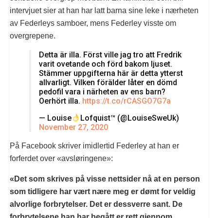
intervjuet sier at han har latt barna sine leke i nærheten
av Federleys samboer, mens Federley visste om
overgrepene.
Detta är illa. Först ville jag tro att Fredrik
varit ovetande och förd bakom ljuset.
Stämmer uppgifterna här är detta ytterst
allvarligt. Vilken förälder låter en dömd
pedofil vara i närheten av ens barn?
Oerhört illa.
https://t.co/rCASGO7G7a
— Louise
Lofquist™ (@LouiseSweUk)
November 27, 2020
På Facebook skriver imidlertid Federley at han er
forferdet over «avsløringene»:
«Det som skrives på visse nettsider nå at en person
som tidligere har vært nære meg er dømt for veldig
alvorlige forbrytelser. Det er dessverre sant. De
forbrytelsene han har begått er rett gjennom