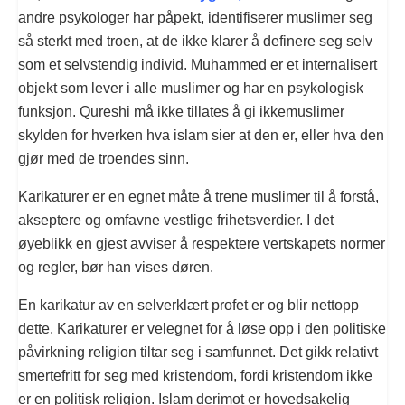
andre psykologer har påpekt, identifiserer muslimer seg
så sterkt med troen, at de ikke klarer å definere seg selv
som et selvstendig individ. Muhammed er et internalisert
objekt som lever i alle muslimer og har en psykologisk
funksjon. Qureshi må ikke tillates å gi ikkemuslimer
skylden for hverken hva islam sier at den er, eller hva den
gjør med de troendes sinn.
Karikaturer er en egnet måte å trene muslimer til å forstå,
akseptere og omfavne vestlige frihetsverdier. I det
øyeblikk en gjest avviser å respektere vertskapets normer
og regler, bør han vises døren.
En karikatur av en selverklært profet er og blir nettopp
dette. Karikaturer er velegnet for å løse opp i den politiske
påvirkning religion tiltar seg i samfunnet. Det gikk relativt
smertefritt for seg med kristendom, fordi kristendom ikke
er en politisk religion. Islam derimot er hovedsakelig