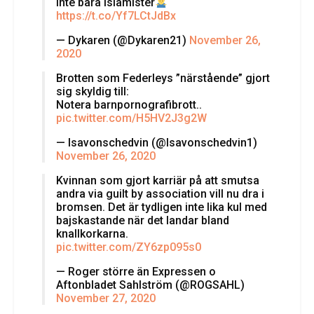
inte bara islamister
https://t.co/Yf7LCtJdBx
— Dykaren (@Dykaren21)
November 26,
2020
Brotten som Federleys ”närstående” gjort
sig skyldig till:
Notera barnpornografibrott..
pic.twitter.com/H5HV2J3g2W
— Isavonschedvin (@Isavonschedvin1)
November 26, 2020
Kvinnan som gjort karriär på att smutsa
andra via guilt by association vill nu dra i
bromsen. Det är tydligen inte lika kul med
bajskastande när det landar bland
knallkorkarna.
pic.twitter.com/ZY6zp095s0
— Roger större än Expressen o
Aftonbladet Sahlström (@ROGSAHL)
November 27, 2020