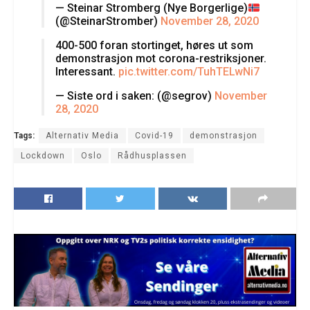
— Steinar Stromberg (Nye Borgerlige)
(@SteinarStromber)
November 28, 2020
400-500 foran stortinget, høres ut som
demonstrasjon mot corona-restriksjoner.
Interessant.
pic.twitter.com/TuhTELwNi7
— Siste ord i saken: (@segrov)
November
28, 2020
Tags:
Alternativ Media
Covid-19
demonstrasjon
Lockdown
Oslo
Rådhusplassen