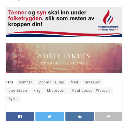
Tags:
bomber
Donald Trump
fred
invasjon
Joe Biden
krig
Midtøsten
Paul Joseph Watson
Syria