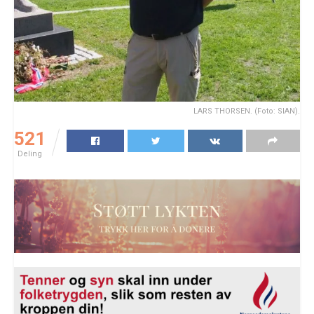
LARS THORSEN. (Foto: SIAN).
521
Deling