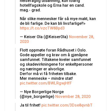
helsefaglig utdanning, kun toårig
hotellfagskole og Erna har en cand.
mag.- grad.
Når slike mennesker får så mye makt, kan
de bli farlige. De kan bli livsfarlige!!»
https://t.co/vzcTW8Bpd3
— Keiser Ola (@KeiserOla)
November 28,
2020
Flott oppmøte foran Rådhuset i Oslo.
Gode appeller og krav om å gjenåpne
samfunnet. Tiltakene kveler samfunnet
og skadevirkningene for enkeltpersoner
og næringer er alvorlige.
Derfor må vi få friheten tilbake.
Mer menneske – mindre stat!
pic.twitter.com/BWLRgwjHfF
— Nye Borgerlige Norge
(@nye_borgerlige)
November 28, 2020
Ja til frihet!
pic.twitter.com/3Dse8qvnbT