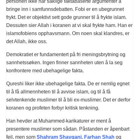
personen ikke har saklige faktabaserte argumenter å
bringe inn i samfunnsdebatten. Fobi er en ubegrunnet
frykt. Det er objektivt sett gode grunner til å frykte islam.
Dessuten sier Allah i koranen at vi skal frykte ham. Han er
islamofobiens opphavsmann. Om noen skal klandres, er
det Allah, ikke oss.
Demokratiet er fundamentert på fri meningsbrytning og
sannhetssøken. Ingen finner sannheten uten å la seg
konfrontere med ubehagelige fakta.
Qureshi liker ikke ubehagelige fakta. De er nemlig egnet
til å få allmennheten til å avvise islam, og til å få
selvtenkende muslimer til å bli ex-muslimer. Det er derfor
koranen og profeten forbyr kritisk tenkning.
Han hevder at Muhammed-karikaturer er ment å
presentere muslimer som sådan. Påstanden er åpenbart
feil, men som
Shahram Shaygani, Farhan Shah
og