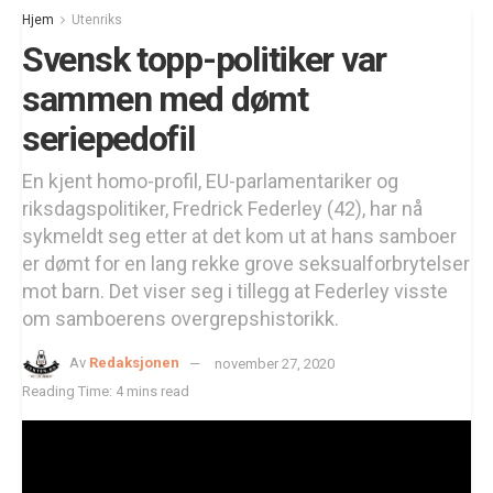
Hjem
Utenriks
Svensk topp-politiker var
sammen med dømt
seriepedofil
En kjent homo-profil, EU-parlamentariker og
riksdagspolitiker, Fredrick Federley (42), har nå
sykmeldt seg etter at det kom ut at hans samboer
er dømt for en lang rekke grove seksualforbrytelser
mot barn. Det viser seg i tillegg at Federley visste
om samboerens overgrepshistorikk.
Av
Redaksjonen
november 27, 2020
Reading Time: 4 mins read