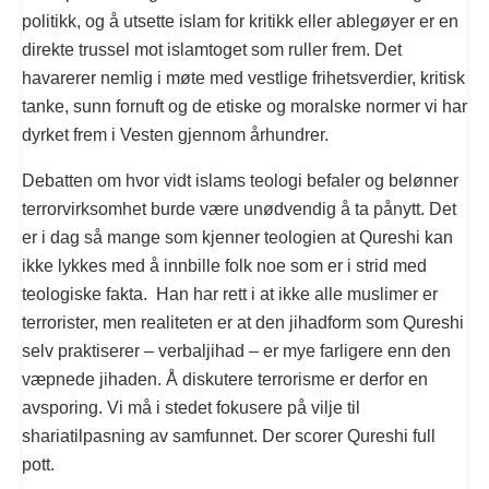
politikk, og å utsette islam for kritikk eller ablegøyer er en
direkte trussel mot islamtoget som ruller frem. Det
havarerer nemlig i møte med vestlige frihetsverdier, kritisk
tanke, sunn fornuft og de etiske og moralske normer vi har
dyrket frem i Vesten gjennom århundrer.
Debatten om hvor vidt islams teologi befaler og belønner
terrorvirksomhet burde være unødvendig å ta pånytt. Det
er i dag så mange som kjenner teologien at Qureshi kan
ikke lykkes med å innbille folk noe som er i strid med
teologiske fakta. Han har rett i at ikke alle muslimer er
terrorister, men realiteten er at den jihadform som Qureshi
selv praktiserer – verbaljihad – er mye farligere enn den
væpnede jihaden. Å diskutere terrorisme er derfor en
avsporing. Vi må i stedet fokusere på vilje til
shariatilpasning av samfunnet. Der scorer Qureshi full
pott.