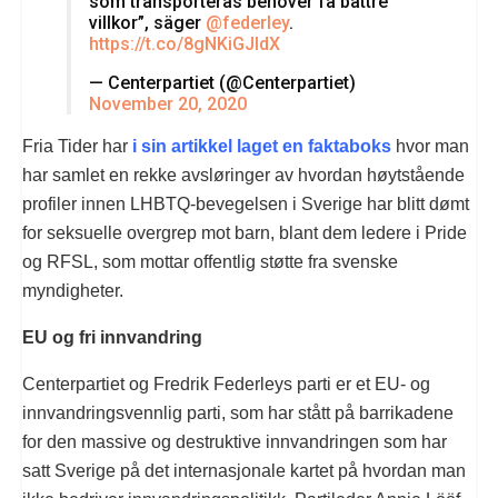
som transporteras behöver få bättre
villkor”, säger
@federley
.
https://t.co/8gNKiGJldX
— Centerpartiet (@Centerpartiet)
November 20, 2020
Fria Tider har
i sin artikkel laget en faktaboks
hvor man
har samlet en rekke avsløringer av hvordan høytstående
profiler innen LHBTQ-bevegelsen i Sverige har blitt dømt
for seksuelle overgrep mot barn, blant dem ledere i Pride
og RFSL, som mottar offentlig støtte fra svenske
myndigheter.
EU og fri innvandring
Centerpartiet og Fredrik Federleys parti er et EU- og
innvandringsvennlig parti, som har stått på barrikadene
for den massive og destruktive innvandringen som har
satt Sverige på det internasjonale kartet på hvordan man