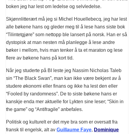
boken jeg har lest om ledelse og selvledelse.
Skjønnlitterært må jeg si Michel Houellebecq, jeg har lest
alle bøkene hans og gleder meg til å lese hans siste bok
“Tilintetgjøre” som nettopp ble lansert på norsk. Han er så
dystopisk at man nesten må planlegge å lese andre
bøker i mellom, hvis man tenker å ta et maraton og lese
flere av bøkene hans på kort tid.
Når jeg studerte på BI leste jeg Nassim Nicholas Taleb
sin “The Black Swan”, man kan ikke være bekjent av å
studere økonomi eller finans og ikke ha lest den eller
“Fooled by randomness”. De to siste bøkene hans er
kanskje enda mer aktuelle for Lykten sine leser; “Skin in
the game” og “Antifragile” anbefales.
Politisk og kulturelt er det mye bra som er oversatt fra
fransk til engelsk, alt av
Guillaume Faye
,
Dominique