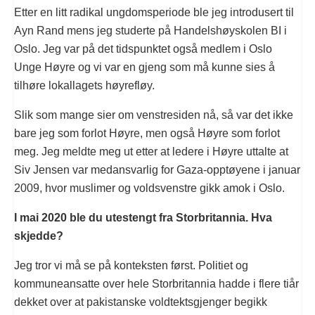
Etter en litt radikal ungdomsperiode ble jeg introdusert til
Ayn Rand mens jeg studerte på Handelshøyskolen BI i
Oslo. Jeg var på det tidspunktet også medlem i Oslo
Unge Høyre og vi var en gjeng som må kunne sies å
tilhøre lokallagets høyrefløy.
Slik som mange sier om venstresiden nå, så var det ikke
bare jeg som forlot Høyre, men også Høyre som forlot
meg. Jeg meldte meg ut etter at ledere i Høyre uttalte at
Siv Jensen var medansvarlig for Gaza-opptøyene i januar
2009, hvor muslimer og voldsvenstre gikk amok i Oslo.
I mai 2020 ble du utestengt fra Storbritannia. Hva
skjedde?
Jeg tror vi må se på konteksten først. Politiet og
kommuneansatte over hele Storbritannia hadde i flere tiår
dekket over at pakistanske voldtektsgjenger begikk