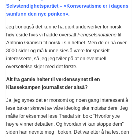
Selvstendighetspartiet – «Konservatisme er i dagens
samfunn den nye pønken».
Jeg tror også det kunne ha gjort underverker for norsk
høyreside hvis vi hadde oversatt
Fengselsnotatene
til
Antonio Gramsci til norsk i sin helhet. Men de er på over
3000 sider og må kunne sies å være for spesielt
interesserte, så jeg jeg tviler på at en eventuell
oversettelse skjer med det første.
Alt fra gamle helter til verdenssynet til en
Klassekampen journalist der altså?
Ja, jeg synes det er morsomt og noen gang interessant å
lese bøker skrevet av våre ideologiske motstandere. Jeg
måtte for eksempel lese Trædal sin bok: “Hvorfor ytre
høyre vinner debatten. Og hvordan vi kan stoppe dem”
siden han nevnte meg i boken. Det var etter å ha lest den