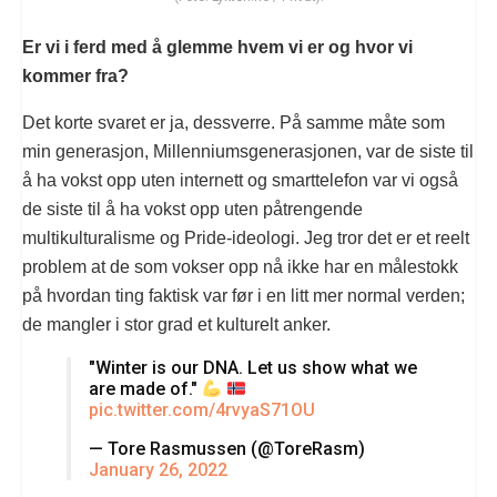
Er vi i ferd med å glemme hvem vi er og hvor vi
kommer fra?
Det korte svaret er ja, dessverre. På samme måte som
min generasjon, Millenniumsgenerasjonen, var de siste til
å ha vokst opp uten internett og smarttelefon var vi også
de siste til å ha vokst opp uten påtrengende
multikulturalisme og Pride-ideologi. Jeg tror det er et reelt
problem at de som vokser opp nå ikke har en målestokk
på hvordan ting faktisk var før i en litt mer normal verden;
de mangler i stor grad et kulturelt anker.
"Winter is our DNA. Let us show what we
are made of."
pic.twitter.com/4rvyaS71OU
— Tore Rasmussen (@ToreRasm)
January 26, 2022