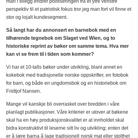
man i tillegg endrer politiseringen fra et ytre venstre
perspektiv til et patriotisk fokus tror jeg man fort vil finne et
stor og lojalt kundesegment.
Så langt har du annonsert en barnebok med en
tilhørende tegnebok om Slaget ved Wien, og to
historiske reprint av bøker om samme tema. Hva mer
kan vi se frem til i tiden som kommer?
Vi har et 10-talls bøker under utvikling, blant annet en
kokebok med tradisjonelle norske oppskrifter, en fotobok
for barn, og både en ungdomsbok og en historiebok om
Fridtjof Nansen.
Mange vil kanskje bli overrasket over bredden i våre
planlagt publikasjoner. Våre kriterier er utover at bøkene
skal ha en høy produksjonskvalitet er at innholdet skal
bidra konstruktivt til leserne sitt liv og utvikling; enten det
er å lære barna å lage tradisjonell norsk mat eller stolthet