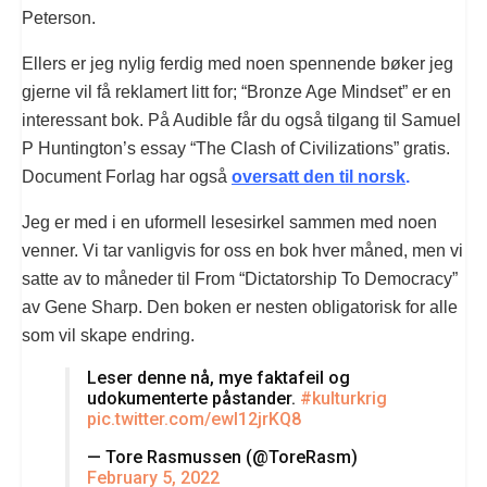
Peterson.
Ellers er jeg nylig ferdig med noen spennende bøker jeg
gjerne vil få reklamert litt for; “Bronze Age Mindset” er en
interessant bok. På Audible får du også tilgang til Samuel
P Huntington’s essay “The Clash of Civilizations” gratis.
Document Forlag har også
oversatt den til norsk
.
Jeg er med i en uformell lesesirkel sammen med noen
venner. Vi tar vanligvis for oss en bok hver måned, men vi
satte av to måneder til From “Dictatorship To Democracy”
av Gene Sharp. Den boken er nesten obligatorisk for alle
som vil skape endring.
Leser denne nå, mye faktafeil og
udokumenterte påstander.
#kulturkrig
pic.twitter.com/ewI12jrKQ8
— Tore Rasmussen (@ToreRasm)
February 5, 2022