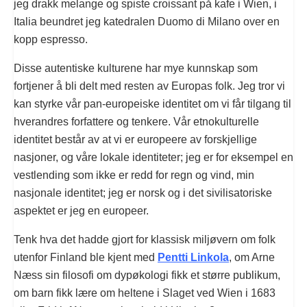
jeg drakk melange og spiste croissant på kafe i Wien, i
Italia beundret jeg katedralen Duomo di Milano over en
kopp espresso.
Disse autentiske kulturene har mye kunnskap som
fortjener å bli delt med resten av Europas folk. Jeg tror vi
kan styrke vår pan-europeiske identitet om vi får tilgang til
hverandres forfattere og tenkere. Vår etnokulturelle
identitet består av at vi er europeere av forskjellige
nasjoner, og våre lokale identiteter; jeg er for eksempel en
vestlending som ikke er redd for regn og vind, min
nasjonale identitet; jeg er norsk og i det sivilisatoriske
aspektet er jeg en europeer.
Tenk hva det hadde gjort for klassisk miljøvern om folk
utenfor Finland ble kjent med
Pentti Linkola
, om Arne
Næss sin filosofi om dypøkologi fikk et større publikum,
om barn fikk lære om heltene i Slaget ved Wien i 1683