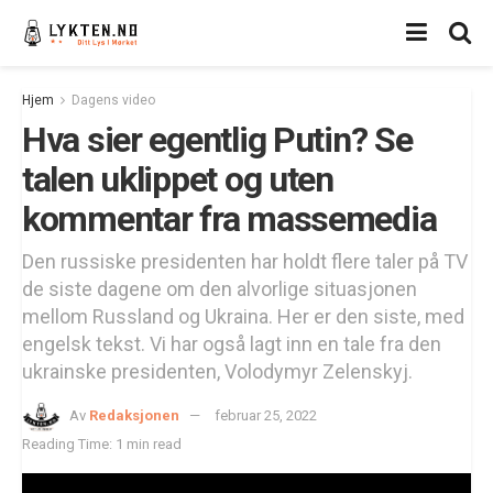
Hjem
Dagens video
Hva sier egentlig Putin? Se
talen uklippet og uten
kommentar fra massemedia
Den russiske presidenten har holdt flere taler på TV
de siste dagene om den alvorlige situasjonen
mellom Russland og Ukraina. Her er den siste, med
engelsk tekst. Vi har også lagt inn en tale fra den
ukrainske presidenten, Volodymyr Zelenskyj.
Av
Redaksjonen
februar 25, 2022
Reading Time: 1 min read