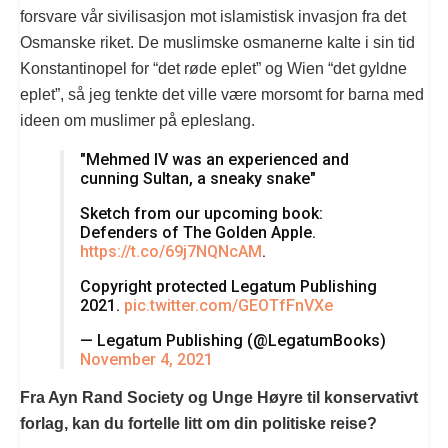
forsvare vår sivilisasjon mot islamistisk invasjon fra det
Osmanske riket. De muslimske osmanerne kalte i sin tid
Konstantinopel for “det røde eplet” og Wien “det gyldne
eplet”, så jeg tenkte det ville være morsomt for barna med
ideen om muslimer på epleslang.
"Mehmed IV was an experienced and
cunning Sultan, a sneaky snake"
Sketch from our upcoming book:
Defenders of The Golden Apple.
https://t.co/69j7NQNcAM
.
Copyright protected Legatum Publishing
2021.
pic.twitter.com/GEOTfFnVXe
— Legatum Publishing (@LegatumBooks)
November 4, 2021
Fra Ayn Rand Society og Unge Høyre til konservativt
forlag, kan du fortelle litt om din politiske reise?