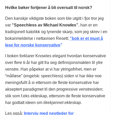
Hvilke bøker fortjener å bli oversatt til norsk?
Den kanskje viktigste boken som ble utgitt i fjor tror jeg
var
“Speechless av Michael Knowles”
, han er en
tradisjonell katolikk og lynende skarp, som jeg skrev i en
bokanmeldelse i nettavisen Resett;
“bok er et must å
lese for norske konservative
”
I boken forklarer Knowles elegant hvordan konservative
over flere ti-år har gitt fra seg definisjonsmakten til ytre
venstre. Han påpeker at vi har ytringsfrihet, men er
“målløse” (engelsk: speechless) siden vi har ikke noe
meningsfullt å si ettersom de fleste konservative har
akseptert paradigmet til den progressive venstresiden;
slik som f.eks ekteskap, ettersom de fleste konservative
har godtatt ideen om
likekjønnet ekteskap
.
Les også:
Intervju med nestleder for