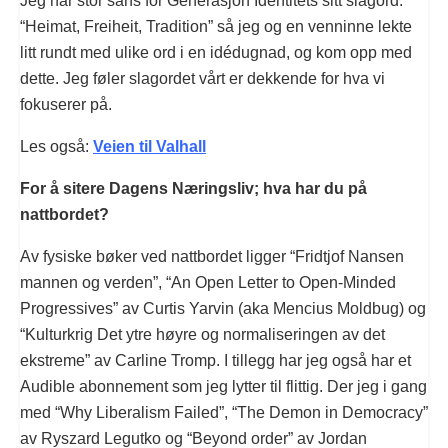
Jeg har stor sans for Generasjon Identitets sitt slagord:
“Heimat, Freiheit, Tradition” så jeg og en venninne lekte
litt rundt med ulike ord i en idédugnad, og kom opp med
dette. Jeg føler slagordet vårt er dekkende for hva vi
fokuserer på.
Les også:
Veien til Valhall
For å sitere Dagens Næringsliv; hva har du på
nattbordet?
Av fysiske bøker ved nattbordet ligger “Fridtjof Nansen
mannen og verden”, “An Open Letter to Open-Minded
Progressives” av Curtis Yarvin (aka Mencius Moldbug) og
“Kulturkrig Det ytre høyre og normaliseringen av det
ekstreme” av Carline Tromp. I tillegg har jeg også har et
Audible abonnement som jeg lytter til flittig. Der jeg i gang
med “Why Liberalism Failed”, “The Demon in Democracy”
av Ryszard Legutko og “Beyond order” av Jordan