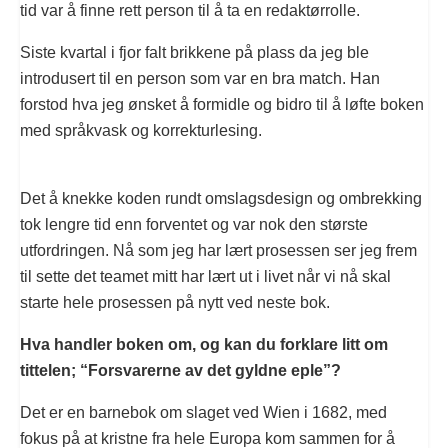
tid var å finne rett person til å ta en redaktørrolle.
Siste kvartal i fjor falt brikkene på plass da jeg ble
introdusert til en person som var en bra match. Han
forstod hva jeg ønsket å formidle og bidro til å løfte boken
med språkvask og korrekturlesing.
Det å knekke koden rundt omslagsdesign og ombrekking
tok lengre tid enn forventet og var nok den største
utfordringen. Nå som jeg har lært prosessen ser jeg frem
til sette det teamet mitt har lært ut i livet når vi nå skal
starte hele prosessen på nytt ved neste bok.
Hva handler boken om, og kan du forklare litt om
tittelen; “Forsvarerne av det gyldne eple”?
Det er en barnebok om slaget ved Wien i 1682, med
fokus på at kristne fra hele Europa kom sammen for å