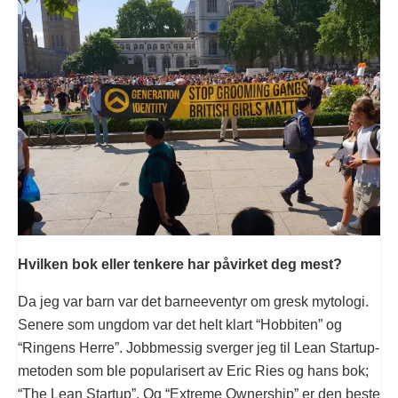
Hvilken bok eller tenkere har påvirket deg mest?
Da jeg var barn var det barneeventyr om gresk mytologi.
Senere som ungdom var det helt klart “Hobbiten” og
“Ringens Herre”. Jobbmessig sverger jeg til Lean Startup-
metoden som ble popularisert av Eric Ries og hans bok;
“The Lean Startup”. Og “Extreme Ownership” er den beste