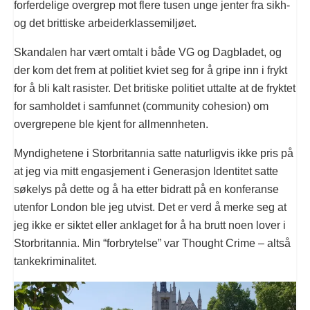
forferdelige overgrep mot flere tusen unge jenter fra sikh-
og det brittiske arbeiderklassemiljøet.
Skandalen har vært omtalt i både VG og Dagbladet, og
der kom det frem at politiet kviet seg for å gripe inn i frykt
for å bli kalt rasister. Det britiske politiet uttalte at de fryktet
for samholdet i samfunnet (community cohesion) om
overgrepene ble kjent for allmennheten.
Myndighetene i Storbritannia satte naturligvis ikke pris på
at jeg via mitt engasjement i Generasjon Identitet satte
søkelys på dette og å ha etter bidratt på en konferanse
utenfor London ble jeg utvist. Det er verd å merke seg at
jeg ikke er siktet eller anklaget for å ha brutt noen lover i
Storbritannia. Min “forbrytelse” var Thought Crime – altså
tankekriminalitet.