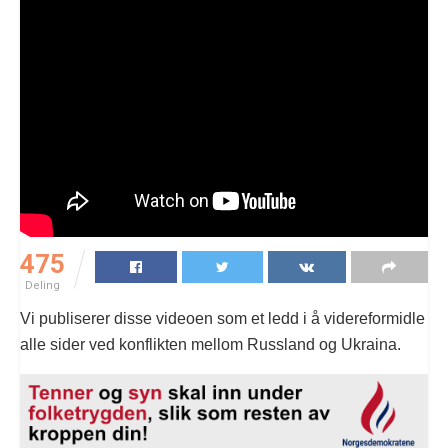
475
Deling
Vi publiserer disse videoen som et ledd i å videreformidle
alle sider ved konflikten mellom Russland og Ukraina.