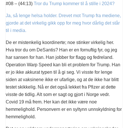
#08 – (44:13)
Tror du Trump kommer til å stille i 2024?
Ja, så lenge helsa holder. Drevet mot Trump fra mediene,
gjorde at det virkelig gikk opp for meg hvor dårlig det står
til i media.
De er mistenkelig koordinerte; noe stinker virkelig her.
Hva tror du om DeSantis? Han er en fornuftig fyr, og jeg
har sansen for han. Han jobber for flagg og fedreland.
Operation Warp Speed kan bli et problem for Trump. Han
er jo ikke akkurat typen til å gi seg. Vi visste for lenge
siden at vaksinene ikke er ufarlige, og at de ikke har blitt
testet skikkelig. Nå er det også lekket fra Pfizer at dette
visste de tidlig. Alt som er sagt og gjort i Norge vedr.
Covid 19 må frem. Her kan det ikke være noe
hemmelighold. Personvern er en syltynn unnskyldning for
hemmelighold.