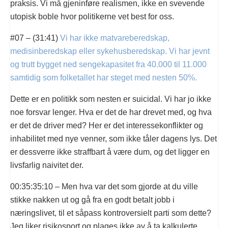
praksis. Vi må gjeninføre realismen, ikke en svevende
utopisk boble hvor politikerne vet best for oss.
#07 – (31:41)
Vi har ikke matvareberedskap,
medisinberedskap eller sykehusberedskap. Vi har jevnt
og trutt bygget ned sengekapasitet fra 40.000 til 11.000
samtidig som folketallet har steget med nesten 50%.
Dette er en politikk som nesten er suicidal. Vi har jo ikke
noe forsvar lenger. Hva er det de har drevet med, og hva
er det de driver med? Her er det interessekonflikter og
inhabilitet med nye venner, som ikke tåler dagens lys. Det
er dessverre ikke straffbart å være dum, og det ligger en
livsfarlig naivitet der.
00:35:35:10 – Men hva var det som gjorde at du ville
stikke nakken ut og gå fra en godt betalt jobb i
næringslivet, til et såpass kontroversielt parti som dette?
Jeg liker risikosport og plages ikke av å ta kalkulerte