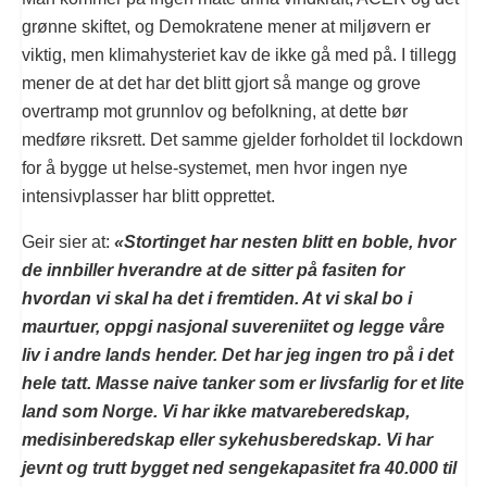
grønne skiftet, og Demokratene mener at miljøvern er
viktig, men klimahysteriet kav de ikke gå med på. I tillegg
mener de at det har det blitt gjort så mange og grove
overtramp mot grunnlov og befolkning, at dette bør
medføre riksrett. Det samme gjelder forholdet til lockdown
for å bygge ut helse-systemet, men hvor ingen nye
intensivplasser har blitt opprettet.
Geir sier at:
«Stortinget har nesten blitt en boble, hvor
de innbiller hverandre at de sitter på fasiten for
hvordan vi skal ha det i fremtiden. At vi skal bo i
maurtuer, oppgi nasjonal suvereniitet og legge våre
liv i andre lands hender. Det har jeg ingen tro på i det
hele tatt. Masse naive tanker som er livsfarlig for et lite
land som Norge. Vi har ikke matvareberedskap,
medisinberedskap eller sykehusberedskap. Vi har
jevnt og trutt bygget ned sengekapasitet fra 40.000 til