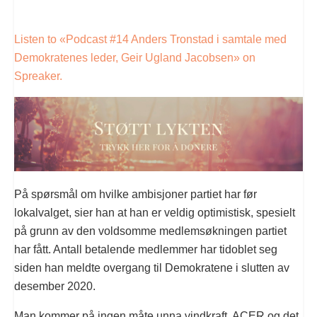
Listen to «Podcast #14 Anders Tronstad i samtale med
Demokratenes leder, Geir Ugland Jacobsen» on
Spreaker.
På spørsmål om hvilke ambisjoner partiet har før
lokalvalget, sier han at han er veldig optimistisk, spesielt
på grunn av den voldsomme medlemsøkningen partiet
har fått. Antall betalende medlemmer har tidoblet seg
siden han meldte overgang til Demokratene i slutten av
desember 2020.
Man kommer på ingen måte unna vindkraft, ACER og det