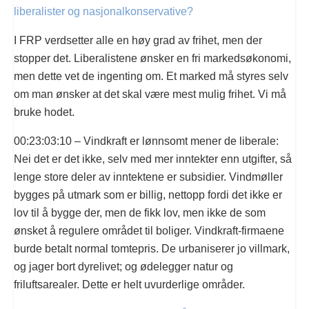
liberalister og nasjonalkonservative?
I FRP verdsetter alle en høy grad av frihet, men der
stopper det. Liberalistene ønsker en fri markedsøkonomi,
men dette vet de ingenting om. Et marked må styres selv
om man ønsker at det skal være mest mulig frihet. Vi må
bruke hodet.
00:23:03:10 – Vindkraft er lønnsomt mener de liberale:
Nei det er det ikke, selv med mer inntekter enn utgifter, så
lenge store deler av inntektene er subsidier. Vindmøller
bygges på utmark som er billig, nettopp fordi det ikke er
lov til å bygge der, men de fikk lov, men ikke de som
ønsket å regulere området til boliger. Vindkraft-firmaene
burde betalt normal tomtepris. De urbaniserer jo villmark,
og jager bort dyrelivet; og ødelegger natur og
friluftsarealer. Dette er helt uvurderlige områder.