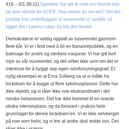
#16 – (01:30:11)
Spetalen har tatt til orde om riksrett mot
de som stemte for ACER. Hva mener du om det? Om det
juridisk kan underbygges at suverenitet er avstått, så
ligger det i sakens natur: da blir det riksrett.
Demokratene er veldig opptatt av suverenitet gjennom
flere tiår. Vi er i ferd med å bli en bananrepublikk, og en
bakhage for andre og sterkere nasjoner. Vi har gitt bort
mye av vår suverenitet, og det virker ikke som om det er
interesse for å bygge opp egen selvforsyningsgrad. Et
nylig eksempel er at Erna Solberg sa at vi måtte ha
lockdown for å bygge ut flere sykehusplasser. Dette har
ikke skjedd, og vi tåler ikke noe ekstraordinært i det
norske helsevesen. Det har ikke kommet til en eneste
ekstra intensivplass, og da forsvant i praksis hele
grunnlaget for denne lockdown’en. Vi er ikke selvberget
på noe som helst, og vi tror at andre skal redde oss. Det
skjer ikke i praksis.