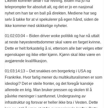
Likevel kommer dette i vår retning. Biden må jo ha
teleprompter for absolutt alt, og det er jo en nasjonal
nyhet om han tar en ball på direkten. Mediene har seg
selv å takke for at vi spekulerer på egen hånd, siden de
ikke kommer med skikkelige nyheter.
01:02:03:04 – Biden driver woke politikk og har nå uttalt
at neste høyesterettsdommer skal være en farget kvinne.
Dette er helt forkastelig å si, ettersom alle bør velges etter
egenskaper og ikke etter kjønn. Kjønn skal ikke være en
avgjørende kvalifikasjon.
01:03:14:13 – Det snakkes om borgerkrig i USA og
Frankrike. Hvor farlig mener du multikulturalismen er som
ideologi? Det er steile fronter, og det foregår kanskje
allerede en krig. Man bruker pressen og skolen til å
påvirke meninger i samfunnet. Undergraving av
infrastruktur og forsvar er heller ikke bra i Vesten. Dette