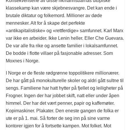
Konsekvensene av disse rikmannsbarnas utopiske
klassekamp kan være skjebnesvangre. Det kan ende i
brutale diktatur og folkemord. Millioner av døde
mennesker. Alt for å skape det perfekte
«antikapitalistiske» og «rettferdige» samfunnet. Karl Marx
var ikke en arbeider. Ikke Lenin heller. Eller Che Guevara.
De var alle fra rike og ansette familier i lokalsamfunnet.
De bodde i flotte villaer på fasjonable adresser. Som
Moxnes i Norge.
I Norge er de fleste rødgrønne toppolitikere millionærer.
De har gått på monokulturelle skoler og aldri gått sultne til
sengs. Familiene har hatt hytter på fjellet og leiligheter på
Frogner. Ingen der har jobbet skift, natt eller under åpen
himmel. Der har det vært penner, papir og kaffemøter.
Kopimaskiner. Plakater. Den eneste gangen de folka er
ute er på 1. mai. Så forter de seg inn på sine varme
kontorer igjen for å fortsette kampen. Mot folket. Mot