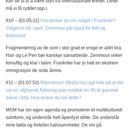
kan se ut til å være styrt fra overnasjonale krefter. Dette
må vi få ryddet opp i.
#10 – (01:05:11)
Hva tenker du om valget i Frankrike?
Valget er nå i april. Zemmour går også for folk og
fedreland.
Fragmentering av de som i stor grad er enige er aldri bra.
Han og Le Pen bør kanskje samarbeide. Zemmour virker
fornuftig og klar i talen. Frankrike har jo hatt en ekstrem
immigrasjon de siste årene.
#11 – (01:07:52)
Mainstream Media har lagt lokk på at det
var en afghansk flyktning som voldtok en 90 år gammel
dame i Alta. Hva tenker du om dette?
MSM har sin egen agenda og promoterer et multikulturelt
samfunn, og underslår helt åpenlyst dette. De underslår
rene fakta og forteller halvsannheter. De vrir på