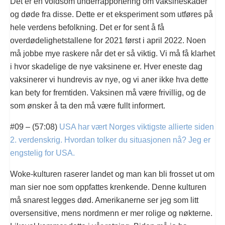
Det er en voldsom underrapportering om vaksineskader
og døde fra disse. Dette er et eksperiment som utføres på
hele verdens befolkning. Det er for sent å få
overdødelighetstallene for 2021 først i april 2022. Noen
må jobbe mye raskere når det er så viktig. Vi må få klarhet
i hvor skadelige de nye vaksinene er. Hver eneste dag
vaksinerer vi hundrevis av nye, og vi aner ikke hva dette
kan bety for fremtiden. Vaksinen må være frivillig, og de
som ønsker å ta den må være fullt informert.
#09 – (57:08)
USA har vært Norges viktigste allierte siden
2. verdenskrig. Hvordan tolker du situasjonen nå? Jeg er
engstelig for USA.
Woke-kulturen raserer landet og man kan bli frosset ut om
man sier noe som oppfattes krenkende. Denne kulturen
må snarest legges død. Amerikanerne ser jeg som litt
oversensitive, mens nordmenn er mer rolige og nøkterne.