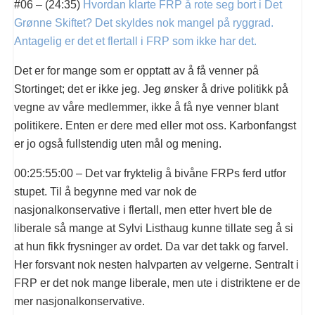
#06 – (24:35)
Hvordan klarte FRP å rote seg bort i Det
Grønne Skiftet? Det skyldes nok mangel på ryggrad.
Antagelig er det et flertall i FRP som ikke har det.
Det er for mange som er opptatt av å få venner på
Stortinget; det er ikke jeg. Jeg ønsker å drive politikk på
vegne av våre medlemmer, ikke å få nye venner blant
politikere. Enten er dere med eller mot oss. Karbonfangst
er jo også fullstendig uten mål og mening.
00:25:55:00 – Det var fryktelig å bivåne FRPs ferd utfor
stupet. Til å begynne med var nok de
nasjonalkonservative i flertall, men etter hvert ble de
liberale så mange at Sylvi Listhaug kunne tillate seg å si
at hun fikk frysninger av ordet. Da var det takk og farvel.
Her forsvant nok nesten halvparten av velgerne. Sentralt i
FRP er det nok mange liberale, men ute i distriktene er de
mer nasjonalkonservative.