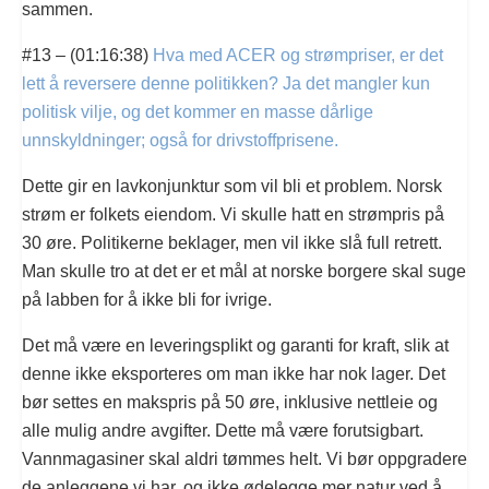
sammen.
#13 – (01:16:38)
Hva med ACER og strømpriser, er det
lett å reversere denne politikken? Ja det mangler kun
politisk vilje, og det kommer en masse dårlige
unnskyldninger; også for drivstoffprisene.
Dette gir en lavkonjunktur som vil bli et problem. Norsk
strøm er folkets eiendom. Vi skulle hatt en strømpris på
30 øre. Politikerne beklager, men vil ikke slå full retrett.
Man skulle tro at det er et mål at norske borgere skal suge
på labben for å ikke bli for ivrige.
Det må være en leveringsplikt og garanti for kraft, slik at
denne ikke eksporteres om man ikke har nok lager. Det
bør settes en makspris på 50 øre, inklusive nettleie og
alle mulig andre avgifter. Dette må være forutsigbart.
Vannmagasiner skal aldri tømmes helt. Vi bør oppgradere
de anleggene vi har, og ikke ødelegge mer natur ved å