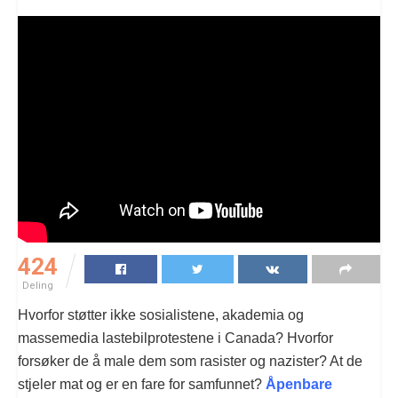
424
Deling
Hvorfor støtter ikke sosialistene, akademia og
massemedia lastebilprotestene i Canada? Hvorfor
forsøker de å male dem som rasister og nazister? At de
stjeler mat og er en fare for samfunnet?
Åpenbare