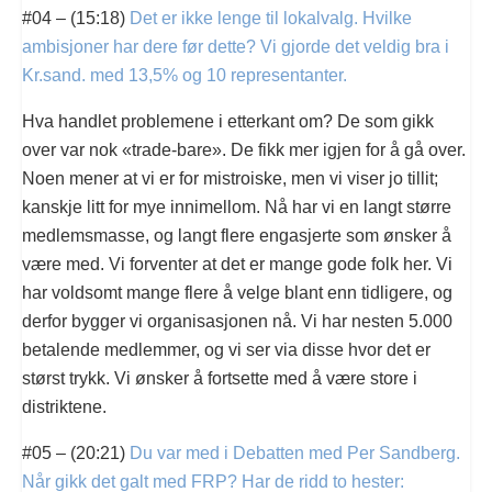
#04 – (15:18)
Det er ikke lenge til lokalvalg. Hvilke
ambisjoner har dere før dette? Vi gjorde det veldig bra i
Kr.sand. med 13,5% og 10 representanter.
Hva handlet problemene i etterkant om? De som gikk
over var nok «trade-bare». De fikk mer igjen for å gå over.
Noen mener at vi er for mistroiske, men vi viser jo tillit;
kanskje litt for mye innimellom. Nå har vi en langt større
medlemsmasse, og langt flere engasjerte som ønsker å
være med. Vi forventer at det er mange gode folk her. Vi
har voldsomt mange flere å velge blant enn tidligere, og
derfor bygger vi organisasjonen nå. Vi har nesten 5.000
betalende medlemmer, og vi ser via disse hvor det er
størst trykk. Vi ønsker å fortsette med å være store i
distriktene.
#05 – (20:21)
Du var med i Debatten med Per Sandberg.
Når gikk det galt med FRP? Har de ridd to hester: