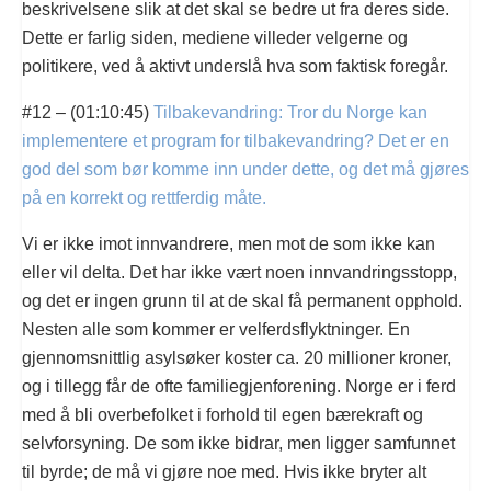
beskrivelsene slik at det skal se bedre ut fra deres side.
Dette er farlig siden, mediene villeder velgerne og
politikere, ved å aktivt underslå hva som faktisk foregår.
#12 – (01:10:45)
Tilbakevandring: Tror du Norge kan
implementere et program for tilbakevandring? Det er en
god del som bør komme inn under dette, og det må gjøres
på en korrekt og rettferdig måte.
Vi er ikke imot innvandrere, men mot de som ikke kan
eller vil delta. Det har ikke vært noen innvandringsstopp,
og det er ingen grunn til at de skal få permanent opphold.
Nesten alle som kommer er velferdsflyktninger. En
gjennomsnittlig asylsøker koster ca. 20 millioner kroner,
og i tillegg får de ofte familiegjenforening. Norge er i ferd
med å bli overbefolket i forhold til egen bærekraft og
selvforsyning. De som ikke bidrar, men ligger samfunnet
til byrde; de må vi gjøre noe med. Hvis ikke bryter alt