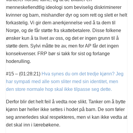
menneskefiendtlig ideologi som beviselig diskriminerer
kvinner og barn, mishandler dyr og som rett og slett er helt
forkastelig. Vi gir dem anerkjennelse ved å ta dem til
Norge, og de får støtte fra skattebetalere. Disse folkene
ønsker kun å ta livet av oss, og det er ingen grunn til å
støtte dem. Sylvi måtte tre av, men for AP får det ingen
konsekvenser. FRP bør si takk for sist og forlange
hoderulling.
#15 – (01:28:21)
Hva synes du om det tredje kjønn? Jeg
har sympati med alle som sliter med sin identitet, men
den store normale hop skal ikke tilpasse seg dette.
Derfor blir det helt feil å vedta noe slikt. Tanker om å bytte
kjønn bør heller ikke settes i hodet på barn. De som føler
seg annerledes skal respekteres, men vi kan ikke vedta at
det skal inn i lærebøkene.