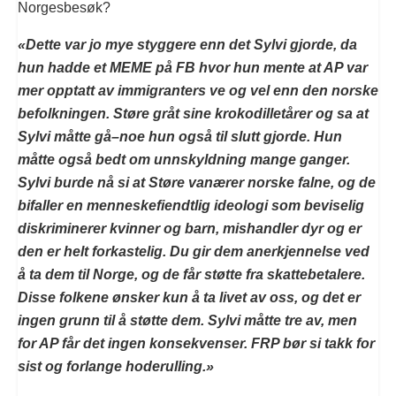
Norgesbesøk?
«Dette var jo mye styggere enn det Sylvi gjorde, da
hun hadde et MEME på FB hvor hun mente at AP var
mer opptatt av immigranters ve og vel enn den norske
befolkningen. Støre gråt sine krokodilletårer og sa at
Sylvi måtte gå–noe hun også til slutt gjorde. Hun
måtte også bedt om unnskyldning mange ganger.
Sylvi burde nå si at Støre vanærer norske falne, og de
bifaller en menneskefiendtlig ideologi som beviselig
diskriminerer kvinner og barn, mishandler dyr og er
den er helt forkastelig. Du gir dem anerkjennelse ved
å ta dem til Norge, og de får støtte fra skattebetalere.
Disse folkene ønsker kun å ta livet av oss, og det er
ingen grunn til å støtte dem. Sylvi måtte tre av, men
for AP får det ingen konsekvenser. FRP bør si takk for
sist og forlange hoderulling.»