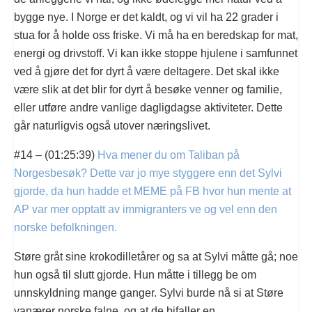
bygge nye. I Norge er det kaldt, og vi vil ha 22 grader i
stua for å holde oss friske. Vi må ha en beredskap for mat,
energi og drivstoff. Vi kan ikke stoppe hjulene i samfunnet
ved å gjøre det for dyrt å være deltagere. Det skal ikke
være slik at det blir for dyrt å besøke venner og familie,
eller utføre andre vanlige dagligdagse aktiviteter. Dette
går naturligvis også utover næringslivet.
#14 – (01:25:39)
Hva mener du om Taliban på
Norgesbesøk? Dette var jo mye styggere enn det Sylvi
gjorde, da hun hadde et MEME på FB hvor hun mente at
AP var mer opptatt av immigranters ve og vel enn den
norske befolkningen.
Støre gråt sine krokodilletårer og sa at Sylvi måtte gå; noe
hun også til slutt gjorde. Hun måtte i tillegg be om
unnskyldning mange ganger. Sylvi burde nå si at Støre
vanærer norske falne, og at de bifaller en