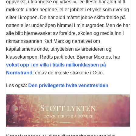
oppvekst, utdannelse og yrkesliv. De fleste har aldri blitt
møkkete under neglene, eller jobbet i et yrke som river og
sliter i kroppen. De har aldri måttet jobbe skiftarbeide på
natten eller under åpen himmel i minusgrader. Men de har
alle blitt hjernevasket av foreldre, skolen og media inn i
rikmannssønnen Karl Marx og narrativet om
kapitalismens onde, utnyttelsen av arbeideren og
klassekampen. Rødts partileder, Bjørnar Moxnes, har
vokst opp i en villa i titalls millionklassen på
Nordstrand
, en av de rikeste strøkene i Oslo.
Les også:
Den privilegerte hvite venstresiden