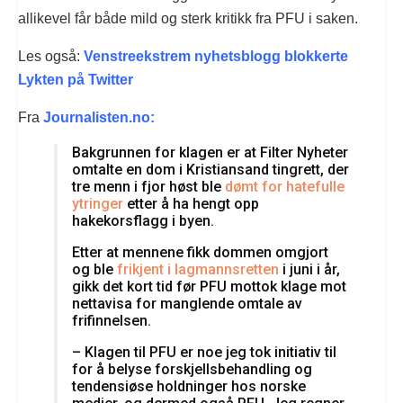
allikevel får både mild og sterk kritikk fra PFU i saken.
Les også:
Venstreekstrem nyhetsblogg blokkerte
Lykten på Twitter
Fra
Journalisten.no:
Bakgrunnen for klagen er at Filter Nyheter
omtalte en dom i Kristiansand tingrett, der
tre menn i fjor høst ble
dømt for hatefulle
ytringer
etter å ha hengt opp
hakekorsflagg i byen.
Etter at mennene fikk dommen omgjort
og ble
frikjent i lagmannsretten
i juni i år,
gikk det kort tid før PFU mottok klage mot
nettavisa for manglende omtale av
frifinnelsen.
– Klagen til PFU er noe jeg tok initiativ til
for å belyse forskjellsbehandling og
tendensiøse holdninger hos norske