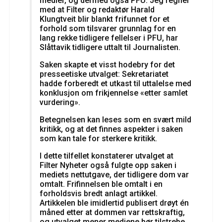
medier, og dermed også PFU. Jeg regner
med at Filter og redaktør
Harald
Klungtveit
blir blankt frifunnet for et
forhold som tilsvarer grunnlag for en
lang rekke tidligere fellelser i PFU, har
Slåttavik tidligere uttalt til Journalisten.
Saken skapte et visst hodebry for det
presseetiske utvalget: Sekretariatet
hadde forberedt et utkast til uttalelse med
konklusjon om frikjennelse «etter samlet
vurdering».
Betegnelsen kan leses som en svært mild
kritikk, og at det finnes aspekter i saken
som kan tale for sterkere kritikk.
I dette tilfellet konstaterer utvalget at
Filter Nyheter også fulgte opp saken i
mediets nettutgave, der tidligere dom var
omtalt. Frifinnelsen ble omtalt i en
forholdsvis bredt anlagt artikkel.
Artikkelen ble imidlertid publisert drøyt én
måned etter at dommen var rettskraftig,
og utvalget mener mediene bør tilstrebe