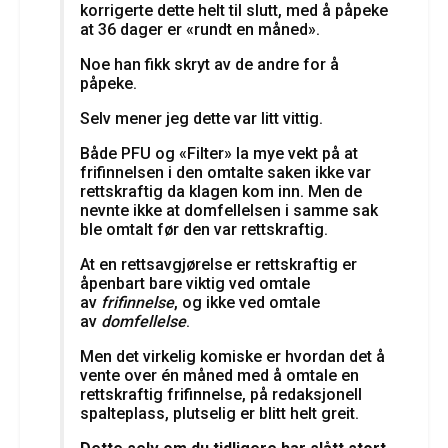
korrigerte dette helt til slutt, med å påpeke
at 36 dager er «rundt en måned».
Noe han fikk skryt av de andre for å
påpeke.
Selv mener jeg dette var litt vittig.
Både PFU og «Filter» la mye vekt på at
frifinnelsen i den omtalte saken ikke var
rettskraftig da klagen kom inn. Men de
nevnte ikke at domfellelsen i samme sak
ble omtalt før den var rettskraftig.
At en rettsavgjørelse er rettskraftig er
åpenbart bare viktig ved omtale
av
frifinnelse
, og ikke ved omtale
av
domfellelse
.
Men det virkelig komiske er hvordan det å
vente over én måned med å omtale en
rettskraftig frifinnelse, på redaksjonell
spalteplass, plutselig er blitt helt greit.