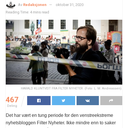
Av
Redaksjonen
oktober 31, 2020
Reading Time: 4 mins read
HARALD KLUNTVEIT FRA FILTER NYHETER. (Foto: L. M. Andreassen).
467
Deling
Det har vært en tung periode for den venstreekstreme
nyhetsbloggen Filter Nyheter. Ikke mindre enn to saker