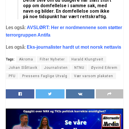
Dette selv om du tidligere har slått stort
opp om domfellelse i samme sak, med
navn og bilder. En domfellelse som ikke
på noe tidspunkt har vært rettskraftig.
Les også:
AVSLØRT: Her er nordmennene som støtter
terrorgruppen Antifa
Les også:
Eks-journalister hardt ut mot norsk nettavis
Tags:
Akroma
Filter Nyheter
Harald Klungtveit
Johan Slåttavik
Journalisten
NTNU
Øyvind Eikrem
PFU
Pressens Faglige Utvalg
Vær varsom plakaten