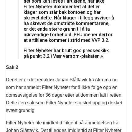
det som kan leses i artiklene, har ikke
Filter Nyheter dokumentert at det er
klager som står bak kontoen og har
skrevet dette. Når klager i tillegg avviser å
ha skrevet de omstridte kommentarene,
er det enda større grunn til å ta
nødvendige forbehold. PFU mener derfor
at artiklene kommer i strid med VVP 3.2.
Filter Nyheter har brutt god presseskikk
på punkt 3.2 i Vær varsom-plakaten.»
Sak 2
Deretter er det redaktør Johan Slåttavik fra Akroma.no
som har anmeldt Filter Nyheter for å ikke følge opp en
domsavsigelse før 36 dager etter at dommen falt i retten.
Dette i en sak som Filter Nyheter slo stort opp og dekket
svært grundig.
Filter Nyheter ble imidlertid frikjent på anmeldelsen fra
Johan Slåttavik. Det tillegges imidlertid at Filter Nyheter