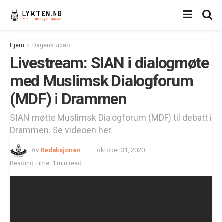
Hjem
Dagens video
Livestream: SIAN i dialogmøte
med Muslimsk Dialogforum
(MDF) i Drammen
SIAN møtte Muslimsk Dialogforum (MDF) til debatt i
Drammen. Se videoen her.
Av
Redaksjonen
oktober 31, 2020
Reading Time: 1 min read