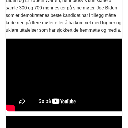
Biden og Elizabeth Warren, henholdsvis kun klarte å
samle 300 og 700 mennesker på sine møter. Joe Biden
som er demokratenes beste kandidat har i tillegg måtte
korte ned på flere møter etter å ha kommet med løgner og
uklare uttalelser som har sjokkert de fremmøtte og media.