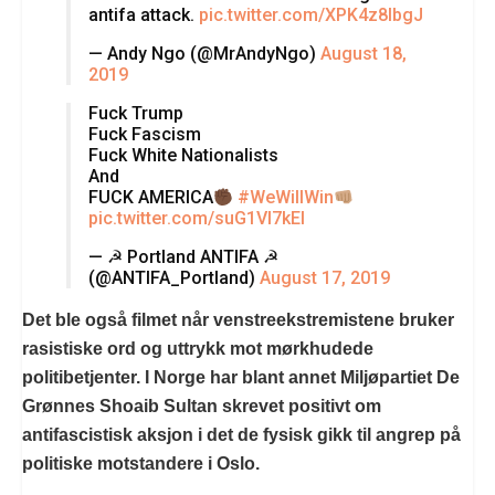
antifa attack.
pic.twitter.com/XPK4z8IbgJ
— Andy Ngo (@MrAndyNgo)
August 18,
2019
Fuck Trump
Fuck Fascism
Fuck White Nationalists
And
FUCK AMERICA
#WeWillWin
pic.twitter.com/suG1VI7kEI
— ☭ Portland ANTIFA ☭
(@ANTIFA_Portland)
August 17, 2019
Det ble også filmet når venstreekstremistene bruker
rasistiske ord og uttrykk mot mørkhudede
politibetjenter. I Norge har blant annet Miljøpartiet De
Grønnes Shoaib Sultan skrevet positivt om
antifascistisk aksjon i det de fysisk gikk til angrep på
politiske motstandere i Oslo.