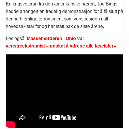
En krigsveteran fra den amerikanske hæren, Joe Biggs,
hadde arrangert en fredelig demonstrasjon for å få slutt på
denne hjemlige terrorismen, som venstresiden i all
hovedsak står for og har stått bak de siste årene.
Les også:
Massemorderen i Ohio var
venstreekstremist – ønsket å «drepe alle fascister»