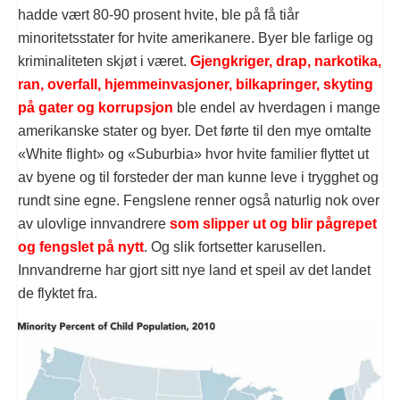
hadde vært 80-90 prosent hvite, ble på få tiår
minoritetsstater for hvite amerikanere. Byer ble farlige og
kriminaliteten skjøt i været.
Gjengkriger, drap, narkotika,
ran, overfall, hjemmeinvasjoner, bilkapringer, skyting
på gater og korrupsjon
ble endel av hverdagen i mange
amerikanske stater og byer. Det førte til den mye omtalte
«White flight» og «Suburbia» hvor hvite familier flyttet ut
av byene og til forsteder der man kunne leve i trygghet og
rundt sine egne. Fengslene renner også naturlig nok over
av ulovlige innvandrere
som slipper ut og blir pågrepet
og fengslet på nytt
. Og slik fortsetter karusellen.
Innvandrerne har gjort sitt nye land et speil av det landet
de flyktet fra.