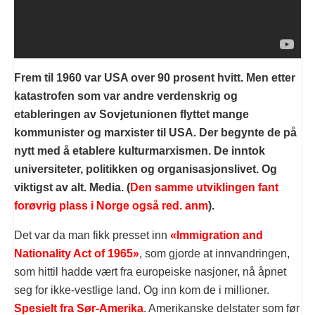
Frem til 1960 var USA over 90 prosent hvitt. Men etter
katastrofen som var andre verdenskrig og
etableringen av Sovjetunionen flyttet mange
kommunister og marxister til USA. Der begynte de på
nytt med å etablere kulturmarxismen. De inntok
universiteter, politikken og organisasjonslivet. Og
viktigst av alt. Media. (
Den samme utviklingen fant
forøvrig plass i Norge også red. anm
).
Det var da man fikk presset inn
«Immigration and
Nationality Act of 1965»
, som gjorde at innvandringen,
som hittil hadde vært fra europeiske nasjoner, nå åpnet
seg for ikke-vestlige land. Og inn kom de i millioner.
Spesielt fra Sør-Amerika
. Amerikanske delstater som før