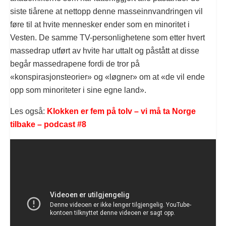
siste tiårene at nettopp denne masseinnvandringen vil
føre til at hvite mennesker ender som en minoritet i
Vesten. De samme TV-personlighetene som etter hvert
massedrap utført av hvite har uttalt og påstått at disse
begår massedrapene fordi de tror på
«konspirasjonsteorier» og «løgner» om at «de vil ende
opp som minoriteter i sine egne land».
Les også:
Klokken er fem på tolv – vi må ta Norge
tilbake – podcast #8