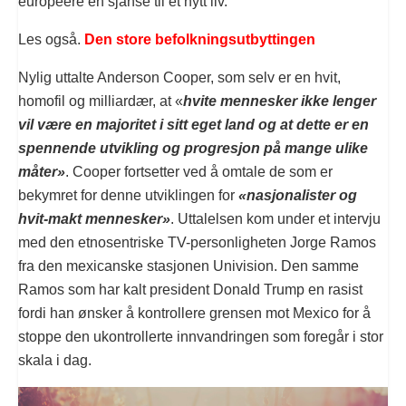
europeere en sjanse til et nytt liv.
Les også.
Den store befolkningsutbyttingen
Nylig uttalte Anderson Cooper, som selv er en hvit,
homofil og milliardær, at «
hvite mennesker ikke lenger
vil være en majoritet i sitt eget land og at dette er en
spennende utvikling og progresjon på mange ulike
måter»
. Cooper fortsetter ved å omtale de som er
bekymret for denne utviklingen for
«nasjonalister og
hvit-makt mennesker»
. Uttalelsen kom under et intervju
med den etnosentriske TV-personligheten Jorge Ramos
fra den mexicanske stasjonen Univision. Den samme
Ramos som har kalt president Donald Trump en rasist
fordi han ønsker å kontrollere grensen mot Mexico for å
stoppe den ukontrollerte innvandringen som foregår i stor
skala i dag.