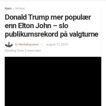
Hjem
Notiser
Donald Trump mer populær
enn Elton John – slo
publikumsrekord på valgturne
Av
Redaksjonen
august 17, 2019
Reading Time: 2 mins read