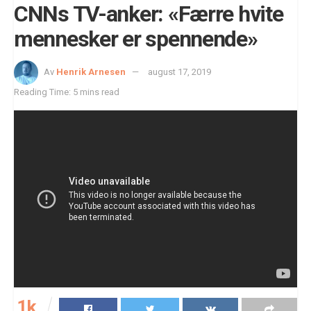
CNNs TV-anker: «Færre hvite
mennesker er spennende»
Av
Henrik Arnesen
august 17, 2019
Reading Time: 5 mins read
1k