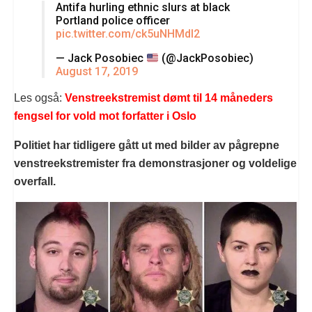
Antifa hurling ethnic slurs at black
Portland police officer
pic.twitter.com/ck5uNHMdI2
— Jack Posobiec
(@JackPosobiec)
August 17, 2019
Les også:
Venstreekstremist dømt til 14 måneders
fengsel for vold mot forfatter i Oslo
Politiet har tidligere gått ut med bilder av pågrepne
venstreekstremister fra demonstrasjoner og voldelige
overfall.