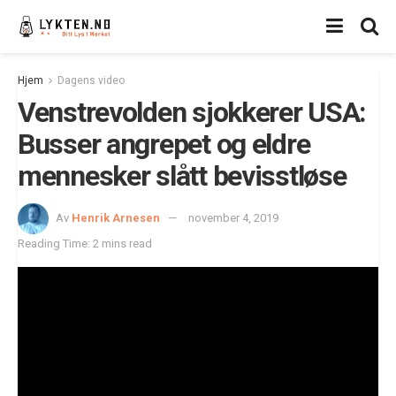
Hjem
Dagens video
Venstrevolden sjokkerer USA:
Busser angrepet og eldre
mennesker slått bevisstløse
Av
Henrik Arnesen
november 4, 2019
Reading Time: 2 mins read