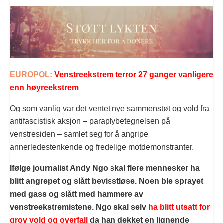
EUROPOL:
Venstreekstrem terror 27 ganger vanligere
enn høyreekstrem
Og som vanlig var det ventet nye sammenstøt og vold fra
antifascistisk aksjon – paraplybetegnelsen på
venstresiden – samlet seg for å angripe
annerledestenkende og fredelige motdemonstranter.
Ifølge journalist Andy Ngo skal flere mennesker ha
blitt angrepet og slått bevisstløse. Noen ble sprayet
med gass og slått med hammere av
venstreekstremistene. Ngo skal selv
ha blitt utsatt for
grov vold og overfall
da han dekket en lignende