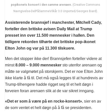
popikonets konsert i den samme arenaen.
(Creative Commons
Navngivelse-DelPåSammeVilkår 3.0 Unported/Georges Biard).
Assisterende brannsjef i manchester, Mitchell Cady,
forteller den britiske avisen Daily Mail at Trump
presset inn over 11.500 mennesker i hallen. Den
tidligere rekorden tilhørte det britiske pop-ikonet
Elton John og var på 11.300 tilskuere.
Men det stopper ikke der! Brannsjefen forteller videre at
minst
8.000 – 9.000 mennesker
sto utenfor arenaen og
måtte se valgmøtet på storskjerm. Det er noe Elton John
ikke klarte å få til. Det må også legges til at hundrevis av
Trump-tilhengere hadde rigget seg til et helt døgn i
forveien foran arenaen slik at de var sikret inngang.
«Det er som å være på en rocke-konsert»
, sier en av
de som ventet et helt døgn på å få se presidenten.