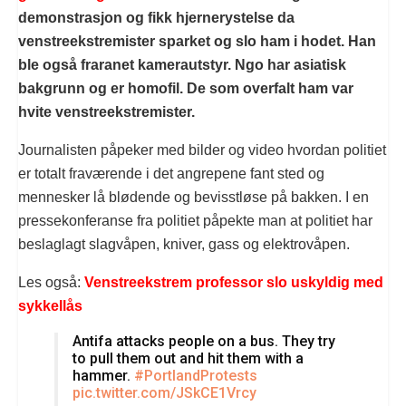
demonstrasjon og fikk hjernerystelse da
venstreekstremister sparket og slo ham i hodet. Han
ble også fraranet kamerautstyr. Ngo har asiatisk
bakgrunn og er homofil. De som overfalt ham var
hvite venstreekstremister.
Journalisten påpeker med bilder og video hvordan politiet
er totalt fraværende i det angrepene fant sted og
mennesker lå blødende og bevisstløse på bakken. I en
pressekonferanse fra politiet påpekte man at politiet har
beslaglagt slagvåpen, kniver, gass og elektrovåpen.
Les også:
Venstreekstrem professor slo uskyldig med
sykkellås
Antifa attacks people on a bus. They try
to pull them out and hit them with a
hammer.
#PortlandProtests
pic.twitter.com/JSkCE1Vrcy