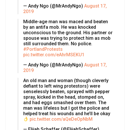
— Andy Ngo (@MrAndyNgo)
August 17,
2019
Middle-age man was maced and beaten
by an antifa mob. He was knocked
unconscious to the ground. His partner or
spouse was trying to protect him as mob
still surrounded them. No police.
#PortlandProtests
pic.twitter.com/eAhrMSEKU1
— Andy Ngo (@MrAndyNgo)
August 17,
2019
An old man and woman (though cleverly
defiant to left wing protestors) were
senselessly beaten, sprayed with pepper
spray, kicked in the head, stomped on,
and had eggs smashed over them. The
man was lifeless but I got the police and
helped treat his wounds and he’ll be okay
pic.twitter.com/aQeDeOpNbM
— Elijah Schaffer (@ElijahSchaffer)