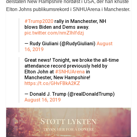
delstaten New Hampshire nordøst i USA, der han knuste
Elton Johns publikumsrekord i SNHUArena i Manchester.
#Trump2020
rally in Manchester, NH
blows Biden and Dems away.
pic.twitter.com/nmZIhlfdzj
— Rudy Giuliani (@RudyGiuliani)
August
16, 2019
Great news! Tonight, we broke the all-time
attendance record previously held by
Elton John at
#SNHUArena
in
Manchester, New Hampshire!
https://t.co/GHvFBkA2KZ
— Donald J. Trump (@realDonaldTrump)
August 16, 2019