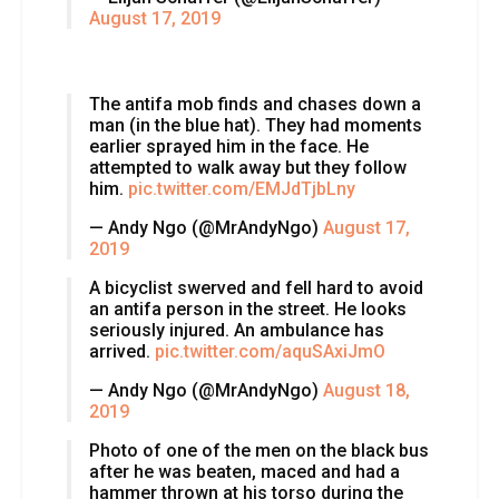
August 17, 2019
The antifa mob finds and chases down a
man (in the blue hat). They had moments
earlier sprayed him in the face. He
attempted to walk away but they follow
him.
pic.twitter.com/EMJdTjbLny
— Andy Ngo (@MrAndyNgo)
August 17,
2019
A bicyclist swerved and fell hard to avoid
an antifa person in the street. He looks
seriously injured. An ambulance has
arrived.
pic.twitter.com/aquSAxiJmO
— Andy Ngo (@MrAndyNgo)
August 18,
2019
Photo of one of the men on the black bus
after he was beaten, maced and had a
hammer thrown at his torso during the