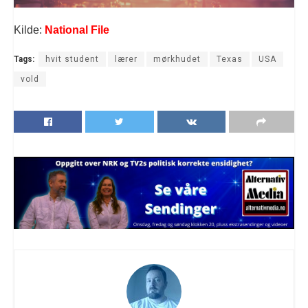
Kilde:
National File
Tags:
hvit student
lærer
mørkhudet
Texas
USA
vold