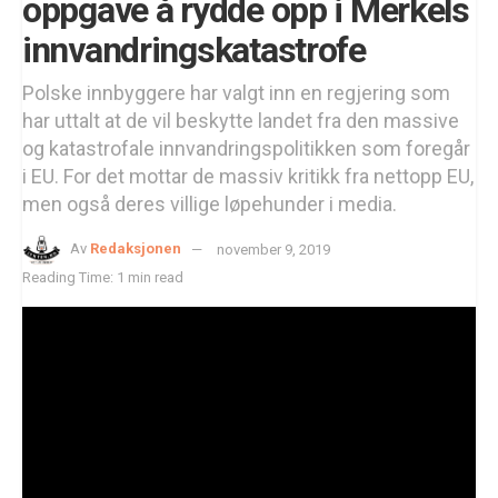
oppgave å rydde opp i Merkels
innvandringskatastrofe
Polske innbyggere har valgt inn en regjering som
har uttalt at de vil beskytte landet fra den massive
og katastrofale innvandringspolitikken som foregår
i EU. For det mottar de massiv kritikk fra nettopp EU,
men også deres villige løpehunder i media.
Av
Redaksjonen
november 9, 2019
Reading Time: 1 min read