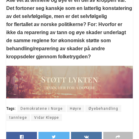
Alle vet at tennene og øye er en del av kroppen vår.
Det fortoner seg kanskje som en latterlig konstatering
av det selvfølgelige, men er det selvfølgelig
for flertallet av norske politikerne? For: Hvorfor er
ikke da reparering av tann og øye skader underlagt
de samme reglene for økonomisk støtte som
behandling/reparering av skader på andre
kroppsdeler gjennom folketrygden?
Tags:
Demokratene i Norge
Høyre
Øyebehandling
tannlege
Vidar Kleppe