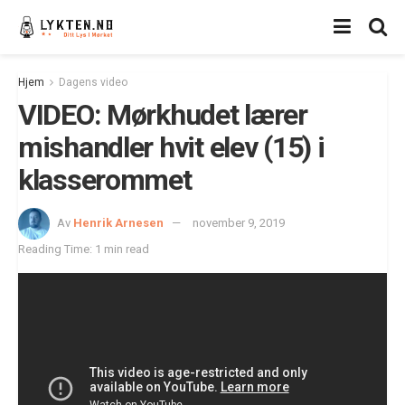
Hjem
Dagens video
VIDEO: Mørkhudet lærer
mishandler hvit elev (15) i
klasserommet
Av
Henrik Arnesen
november 9, 2019
Reading Time: 1 min read