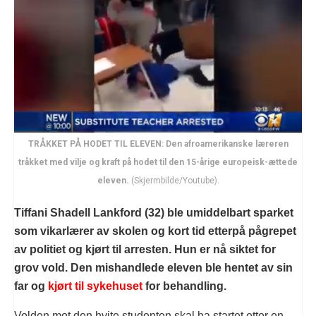
TRÅKKET PÅ HODET TIL ELEVEN: Den afroamerikanske læreren
tråkket med vilje og kraft på hodet til den 15-årige europeisk-ættede
eleven.
(Skjermbilde/Youtube).
Tiffani Shadell Lankford (32) ble umiddelbart sparket
som vikarlærer av skolen og kort tid etterpå pågrepet
av politiet og kjørt til arresten. Hun er nå siktet for
grov vold. Den mishandlede eleven ble hentet av sin
far og
kjørt til sykehuset
for behandling.
Volden mot den hvite studenten skal ha startet etter en