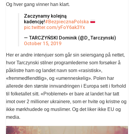
Og hver gang vinner han klart.
Zaczynamy kolejną
kadencję!
#BezpiecznaPolska
pic.twitter.com/yFoY6ak3Yx
— TARCZYŃSKI Dominik (@D_Tarczynski)
October 15, 2019
Her er andre intervjuer som går sin seiersgang på nettet,
hvor Tarczynski stilner programlederne som forsøker å
påklistre ham og landet navn som «rasistisk»,
«fremmedfiendtlig», og «umenneskelig». Polen har
allerede den største innvandringen i Europa sett i forhold
til folketallet sitt. «Problemet» er bare at landet har tatt
imot over 2 millioner ukrainere, som er hvite og kristne og
ikke mørkhudede og muslimer. Og det liker ikke EU og
media.