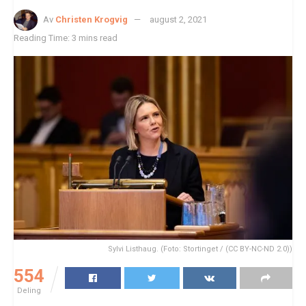
Av
Christen Krogvig
august 2, 2021
Reading Time: 3 mins read
Sylvi Listhaug. (Foto: Stortinget / (CC BY-NC-ND 2.0))
554
Deling