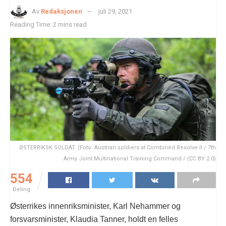
Av
Redaksjonen
juli 29, 2021
Reading Time: 2 mins read
ØSTERRIKSK SOLDAT. (Foto: Austrian soldiers at Combined Resolve II / 7th
Army Joint Multinational Training Command / (CC BY 2.0)
554
Deling
Østerrikes innenriksminister, Karl Nehammer og
forsvarsminister, Klaudia Tanner, holdt en felles