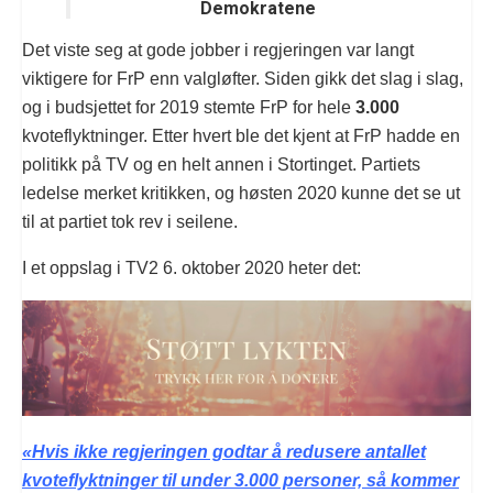
Demokratene
Det viste seg at gode jobber i regjeringen var langt
viktigere for FrP enn valgløfter. Siden gikk det slag i slag,
og i budsjettet for 2019 stemte FrP for hele
3.000
kvoteflyktninger. Etter hvert ble det kjent at FrP hadde en
politikk på TV og en helt annen i Stortinget. Partiets
ledelse merket kritikken, og høsten 2020 kunne det se ut
til at partiet tok rev i seilene.
I et oppslag i TV2 6. oktober 2020 heter det:
«Hvis ikke regjeringen godtar å redusere antallet
kvoteflyktninger til under 3.000 personer, så kommer