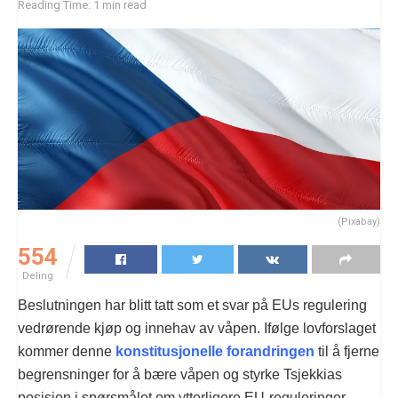
Reading Time: 1 min read
(Pixabay)
554
Deling
Beslutningen har blitt tatt som et svar på EUs regulering
vedrørende kjøp og innehav av våpen. Ifølge lovforslaget
kommer denne
konstitusjonelle forandringen
til å fjerne
begrensninger for å bære våpen og styrke Tsjekkias
posisjon i spørsmålet om ytterligere EU-reguleringer.