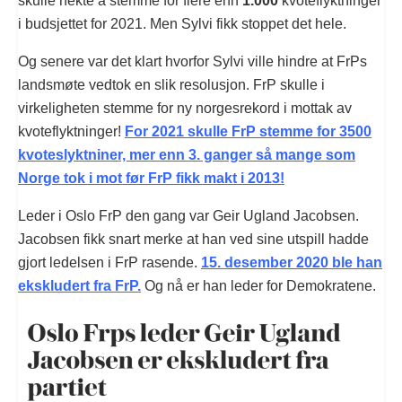
skulle nekte å stemme for flere enn
1.000
kvoteflyktninger
i budsjettet for 2021. Men Sylvi fikk stoppet det hele.
Og senere var det klart hvorfor Sylvi ville hindre at FrPs
landsmøte vedtok en slik resolusjon. FrP skulle i
virkeligheten stemme for ny norgesrekord i mottak av
kvoteflyktninger!
For 2021 skulle FrP stemme for 3500
kvoteslyktniner, mer enn 3. ganger så mange som
Norge tok i mot før FrP fikk makt i 2013!
Leder i Oslo FrP den gang var Geir Ugland Jacobsen.
Jacobsen fikk snart merke at han ved sine utspill hadde
gjort ledelsen i FrP rasende.
15. desember 2020 ble han
ekskludert fra FrP.
Og nå er han leder for Demokratene.