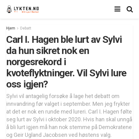
Hjem
Debatt
Carl I. Hagen ble lurt av Sylvi
da hun sikret nok en
norgesrekord i
kvoteflyktninger. Vil Sylvi lure
oss igjen?
Sylvi vil antagelig forsøke å lage het debatt om
innvandring før valget i september. Men jeg frykter
at det er nok en runde med lureri. Carl I. Hagen følte
seg lurt av Sylvi i oktober 2020. Hvis han skal unngå
å bli lurt igjen må han nok stemme på Demokratene
og Geir Ugland Jacobsen ved høstens valg.