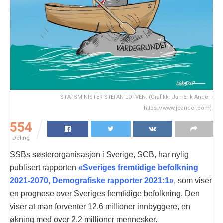
STATSMINISTER STEFAN LÖFVEN. (Grafikk: Jan-Erik Ander -
https://www.jeander.com).
554
Deling
SSBs søsterorganisasjon i Sverige, SCB, har nylig
publisert rapporten
«Sveriges fremtidige befolkning
2021-2070, Demografiske rapporter 2021:1»
, som viser
en prognose over Sveriges fremtidige befolkning. Den
viser at man forventer 12.6 millioner innbyggere, en
økning med over 2.2 millioner mennesker.