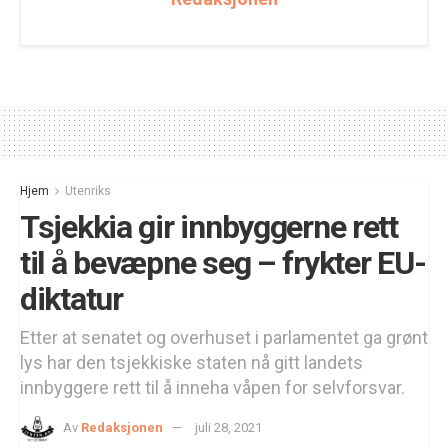
Hjem
Utenriks
Tsjekkia gir innbyggerne rett
til å bevæpne seg – frykter EU-
diktatur
Etter at senatet og overhuset i parlamentet ga grønt
lys har den tsjekkiske staten nå gitt landets
innbyggere rett til å inneha våpen for selvforsvar.
Av
Redaksjonen
juli 28, 2021