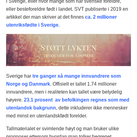
i Sverige, eller hvor mange som har svenske foreldre,
eller besteforeldre født i landet. SVT publiserte i 2019 en
artikkel der man skriver at det finnes
ca. 2 millioner
utenriksfødte i Sverige.
Sverige har
tre ganger så mange innvandrere som
Norge og Danmark
. Offisielt er tallet 1.74 millioner
innvandrere, men i realiteten kan tallet være betydelig
høyere.
23.1 prosent av befolkingen regnes som med
utenlandsk bakgrunn
, dette inkluderer ikke mennesker
med minst en utenlandskfødt forelder.
Tallmaterialet er svimlende høyt og man bruker ulike
prognoser ettersom hvordan man tolker begrepet