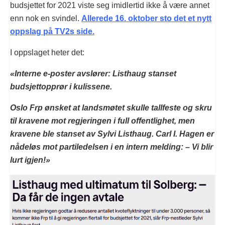
budsjettet for 2021 viste seg imidlertid ikke å være annet
enn nok en svindel.
Allerede 16. oktober sto det et nytt
oppslag på TV2s side.
I oppslaget heter det:
«Interne e-poster avslører: Listhaug stanset
budsjettopprør i kulissene.
Oslo Frp ønsket at landsmøtet skulle tallfeste og skru
til kravene mot regjeringen i full offentlighet, men
kravene ble stanset av Sylvi Listhaug. Carl I. Hagen er
nådeløs mot partiledelsen i en intern melding: – Vi blir
lurt igjen!»