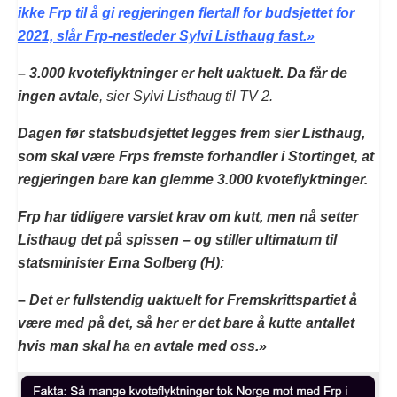
ikke Frp til å gi regjeringen flertall for budsjettet for
2021, slår Frp-nestleder Sylvi Listhaug fast.»
–
3.000 kvoteflyktninger er helt uaktuelt. Da får de
ingen avtale
, sier Sylvi Listhaug til TV 2.
Dagen før statsbudsjettet legges frem sier Listhaug,
som skal være Frps fremste forhandler i Stortinget, at
regjeringen bare kan glemme 3.000 kvoteflyktninger.
Frp har tidligere varslet krav om kutt, men nå setter
Listhaug det på spissen – og stiller ultimatum til
statsminister Erna Solberg (H):
–
Det er fullstendig uaktuelt for Fremskrittspartiet å
være med på det, så her er det bare å kutte antallet
hvis man skal ha en avtale med oss.»