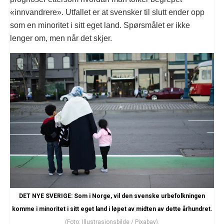
«innvandrere». Utfallet er at svensker til slutt ender opp
som en minoritet i sitt eget land. Spørsmålet er ikke
lenger om, men når det skjer.
DET NYE SVERIGE: Som i Norge, vil den svenske urbefolkningen
komme i minoritet i sitt eget land i løpet av midten av dette århundret.
(Foto: Illustrasjonsbilde / Pixabay).