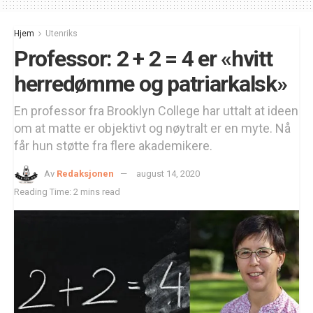
Hjem
Utenriks
Professor: 2 + 2 = 4 er «hvitt
herredømme og patriarkalsk»
En professor fra Brooklyn College har uttalt at ideen
om at matte er objektivt og nøytralt er en myte. Nå
får hun støtte fra flere akademikere.
Av
Redaksjonen
august 14, 2020
Reading Time: 2 mins read