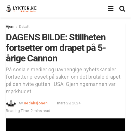
Hjem
Debatt
DAGENS BILDE: Stillheten
fortsetter om drapet på 5-
årige Cannon
På sosiale medier og uavhengige nyhetskanaler
fortsetter presset på saken om det brutale drapet
på den hvite gutten i USA. Gjerningsmannen var
mørkhudet.
Av
Redaksjonen
mars 29, 2024
Reading Time: 2 mins read