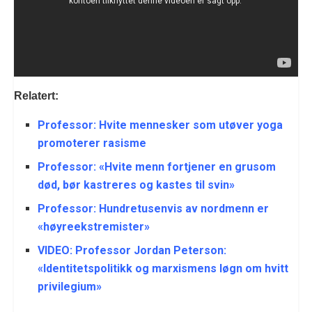
Relatert:
Professor: Hvite mennesker som utøver yoga
promoterer rasisme
Professor: «Hvite menn fortjener en grusom
død, bør kastreres og kastes til svin»
Professor: Hundretusenvis av nordmenn er
«høyreekstremister»
VIDEO: Professor Jordan Peterson:
«Identitetspolitikk og marxismens løgn om hvitt
privilegium»