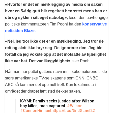
«Hvorfor er det en mørklegging av media om saken
hvor en 5-årig gutt blir regelrett henrettet mens han er
ute og sykler i sitt eget nabolag»
, leser den uavhengige
politiske kommentatoren Tim Poohl fra den
konservative
nettsiden Blaze.
«Nei, jeg tror ikke det er en mørklegging. Jeg tror de
rett og slett ikke bryr seg. De ignorerer den. Jeg ble
fortalt da jeg vokste opp at det motsatte av kjærlighet
ikke var hat. Det var likegyldighet»,
sier Poohl.
Når man har puttet guttens navn inn i søkemotorene til de
store amerikanske TV-selskapene som CNN, CNBC,
ABC så kommer det opp null treff. Kun lokalmedia i
området der drapet fant sted dekker saken.
ICYMI: Family seeks justice after Wilson
boy killed, man captured.
#Wilson
#CannonHinnant
https://t.co/5ndGLnel22