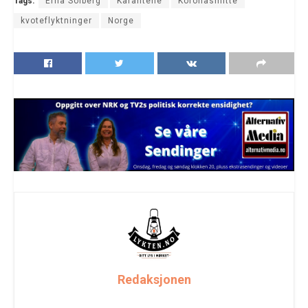
Tags:
Erna Solberg
Karantene
Koronasmitte
kvoteflyktninger
Norge
Redaksjonen