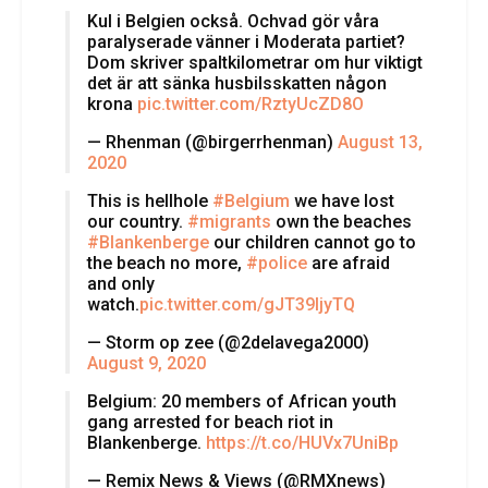
Kul i Belgien också. Ochvad gör våra
paralyserade vänner i Moderata partiet?
Dom skriver spaltkilometrar om hur viktigt
det är att sänka husbilsskatten någon
krona
pic.twitter.com/RztyUcZD8O
— Rhenman (@birgerrhenman)
August 13,
2020
This is hellhole
#Belgium
we have lost
our country.
#migrants
own the beaches
#Blankenberge
our children cannot go to
the beach no more,
#police
are afraid
and only
watch.
pic.twitter.com/gJT39IjyTQ
— Storm op zee (@2delavega2000)
August 9, 2020
Belgium: 20 members of African youth
gang arrested for beach riot in
Blankenberge.
https://t.co/HUVx7UniBp
— Remix News & Views (@RMXnews)