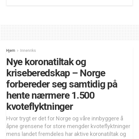
Hjem
Innenriks
Nye koronatiltak og
kriseberedskap – Norge
forbereder seg samtidig på
hente nærmere 1.500
kvoteflyktninger
Hvor trygt er det for Norge og våre innbyggere å
åpne grensene for store mengder kvoteflyktninger
mens landet fremdeles har aktive koronatiltak og