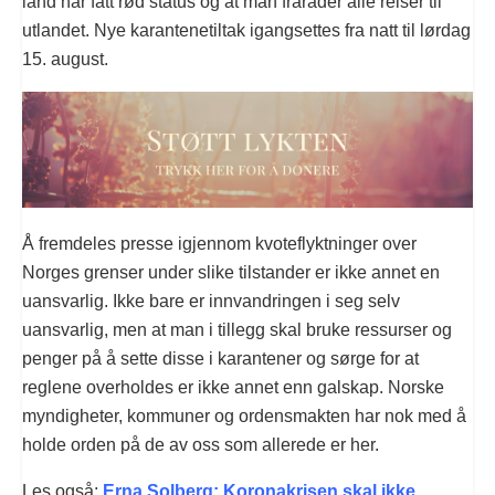
land har fått rød status og at man fraråder alle reiser til
utlandet. Nye karantenetiltak igangsettes fra natt til lørdag
15. august.
Å fremdeles presse igjennom kvoteflyktninger over
Norges grenser under slike tilstander er ikke annet en
uansvarlig. Ikke bare er innvandringen i seg selv
uansvarlig, men at man i tillegg skal bruke ressurser og
penger på å sette disse i karantener og sørge for at
reglene overholdes er ikke annet enn galskap. Norske
myndigheter, kommuner og ordensmakten har nok med å
holde orden på de av oss som allerede er her.
Les også:
Erna Solberg: Koronakrisen skal ikke