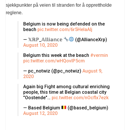
sjekkpunkter på veien til stranden for å opprettholde
reglene.
Belgium is now being defended on the
beach
pic.twitter.com/6r5HelaAlj
— 𝕏ℝℙ_𝔸𝕝𝕝𝕚𝕒𝕟𝕔𝕖
(@AllianceXrp)
August 10, 2020
Belgium this week at the beach
#vermin
pic.twitter.com/wHQovIP5cm
— pc_notwiz (@pc_notwiz)
August 9,
2020
Again big Fight among cultural enriching
people, this time at Belgian coastal city
"Oostende"…
pic.twitter.com/nOcflx7ezk
— Based Belgium
(@based_belgium)
August 12, 2020