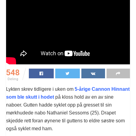
548
Deling
Lykten skrev tidligere i uken om
5-årige Cannon Hinnant
som ble skutt i hodet
på kloss hold av en av sine
naboer. Gutten hadde syklet opp på gresset til sin
mørkhudede nabo Nathaniel Sessoms (25). Drapet
skjedde rett foran øynene til guttens to eldre søstre som
også syklet med ham.