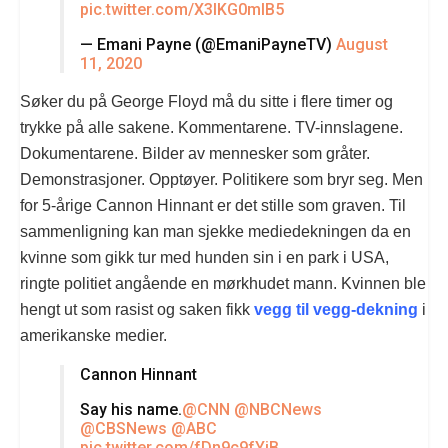
pic.twitter.com/X3lKG0mlB5
— Emani Payne (@EmaniPayneTV)
August
11, 2020
Søker du på George Floyd må du sitte i flere timer og
trykke på alle sakene. Kommentarene. TV-innslagene.
Dokumentarene. Bilder av mennesker som gråter.
Demonstrasjoner. Opptøyer. Politikere som bryr seg. Men
for 5-årige Cannon Hinnant er det stille som graven. Til
sammenligning kan man sjekke mediedekningen da en
kvinne som gikk tur med hunden sin i en park i USA,
ringte politiet angående en mørkhudet mann. Kvinnen ble
hengt ut som rasist og saken fikk
vegg til vegg-dekning
i
amerikanske medier.
Cannon Hinnant
Say his name.
@CNN
@NBCNews
@CBSNews
@ABC
pic.twitter.com/fDn9c9fYjB