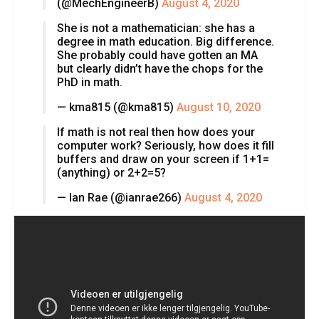
(@MechEngineerB)
August 4, 2020
She is not a mathematician: she has a
degree in math education. Big difference.
She probably could have gotten an MA
but clearly didn’t have the chops for the
PhD in math.
— kma815 (@kma815)
August 10, 2020
If math is not real then how does your
computer work? Seriously, how does it fill
buffers and draw on your screen if 1+1=
(anything) or 2+2=5?
— Ian Rae (@ianrae266)
August 4, 2020