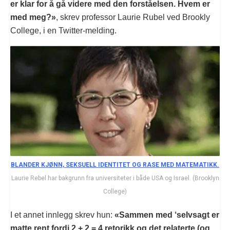
er klar for å gå videre med den forståelsen. Hvem er
med meg?»
, skrev professor Laurie Rubel ved Brookly
College, i en Twitter-melding.
BLANDER KJØNN, SEKSUELL IDENTITET OG RASE MED MATEMATIKK.
Laurie Rebel har bakgrunn fra universiteter i både USA og Israel. (Brooklyn
College)
I et annet innlegg skrev hun:
«Sammen med ‘selvsagt er
matte rent fordi 2 + 2 = 4 retorikk og det relaterte (og