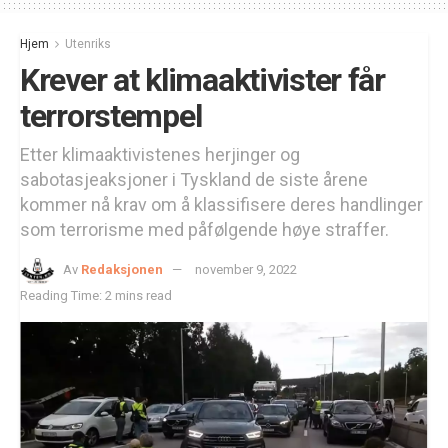
Hjem
Utenriks
Krever at klimaaktivister får
terrorstempel
Etter klimaaktivistenes herjinger og
sabotasjeaksjoner i Tyskland de siste årene
kommer nå krav om å klassifisere deres handlinger
som terrorisme med påfølgende høye straffer.
Av
Redaksjonen
november 9, 2022
Reading Time: 2 mins read