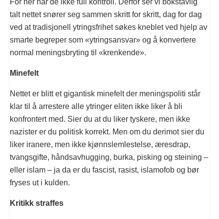
For her har de ikke full kontroll. Derfor ser vi bokstavlig
talt nettet snører seg sammen skritt for skritt, dag for dag
ved at tradisjonell ytringsfrihet søkes kneblet ved hjelp av
smarte begreper som «ytringsansvar» og å konvertere
normal meningsbryting til «krenkende».
Minefelt
Nettet er blitt et gigantisk minefelt der meningspoliti står
klar til å arrestere alle ytringer eliten ikke liker å bli
konfrontert med. Sier du at du liker tyskere, men ikke
nazister er du politisk korrekt. Men om du derimot sier du
liker iranere, men ikke kjønnslemlestelse, æresdrap,
tvangsgifte, håndsavhugging, burka, pisking og steining –
eller islam – ja da er du fascist, rasist, islamofob og bør
fryses ut i kulden.
Kritikk straffes