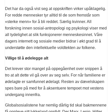
Det har da også vist seg at oppskriften virker upåklagelig.
For redde mennesker tyr alltid til de som fremstår som
«sterke menn» for å bli reddet. Særlig kvinner. All
forskning innen sosial-antropologi og psykologi viser med
all tydelighet at slik funksjonerer menneskesinnet. Våre
dagers internett og sosiale medier bidrar i økt grad til å
understøtte den intellektuelle voldtekten av folkene.
Villige til å ødelegge alt
Det krever stor mangel på oppegåenhet over snippen å
tro at alt dette vil gå over av seg selv. For når familiene er
ødelagte er samfunnet ødelagt. Resten av dævelskapen
spes bare på med for å aksentuere tempoet mot vestens
undergang innenfra.
Globalsosialistene har nemlig dårlig tid skal bakmennene
få oppleve sitt lykkeland oppfylt. Der Marx, Lenin, Hitler,