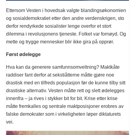
Ettersom Vesten i hovedsak valgte blandingsøkonomien
og sosialdemokratiet etter den andre verdenskrigen, sto
derfor rendyrkede sosialister lenge overfor et stort
dilemma i revolusjonens tjeneste. Folket var fornøyd. Og
mette og trygge mennesker blir ikke gira på opprør.
Først ødelegge
Hva kan da generere samfunnsomveltning? Maktkåte
raddiser fant derfor at sekstiåtterne måtte gjøre noe
drastisk med en tilfreds populasjon før de kunne tilby sitt
drastiske alternativ. Vesten måtte rett og slett ødelegges
innenfra – ja rives i stykker bit for bit. Krise etter krise
måtte fremkalles og sentrale maktposisjoner erobres av
falske demokrater som i virkeligheten løper diktaturets
vei.