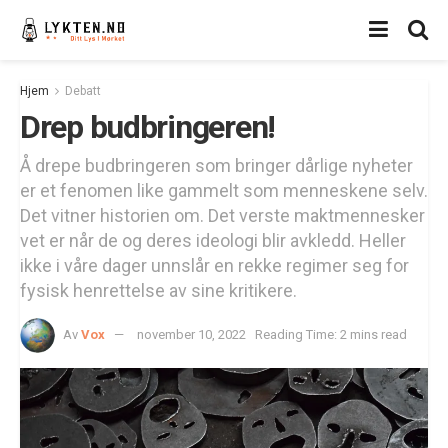
Hjem
Debatt
Drep budbringeren!
Å drepe budbringeren som bringer dårlige nyheter
er et fenomen like gammelt som menneskene selv.
Det vitner historien om. Det verste maktmennesker
vet er når de og deres ideologi blir avkledd. Heller
ikke i våre dager unnslår en rekke regimer seg for
fysisk henrettelse av sine kritikere.
Av
Vox
november 10, 2022
Reading Time: 2 mins read