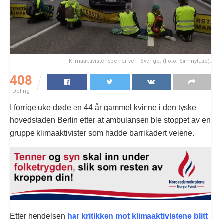
Klimaaktivister sperrer vei i Sverige. (Foto: Samnytt.se).
408
Deling
I forrige uke døde en 44 år gammel kvinne i den tyske
hovedstaden Berlin etter at ambulansen ble stoppet av en
gruppe klimaaktivister som hadde barrikadert veiene.
Etter hendelsen
har kritikken mot klimaaktivistene blitt