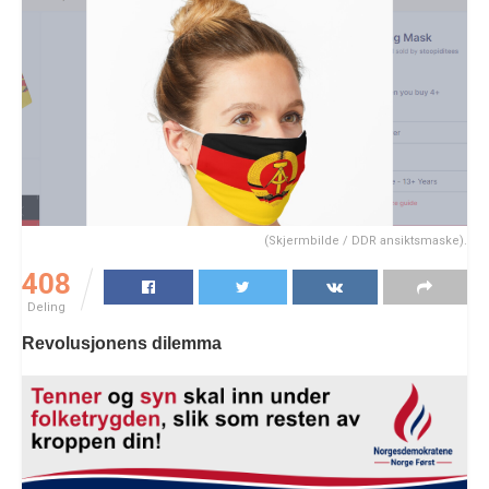
(Skjermbilde / DDR ansiktsmaske).
408
Deling
Revolusjonens dilemma