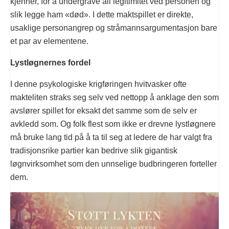
kjenner, for å undergrave all legitimitet ved personen og
slik legge ham «død». I dette maktspillet er direkte,
usaklige personangrep og stråmannsargumentasjon bare
et par av elementene.
Lystløgnernes fordel
I denne psykologiske krigføringen hvitvasker ofte
makteliten straks seg selv ved nettopp å anklage den som
avslører spillet for eksakt det samme som de selv er
avkledd som. Og folk flest som ikke er drevne lystløgnere
må bruke lang tid på å ta til seg at ledere de har valgt fra
tradisjonsrike partier kan bedrive slik gigantisk
løgnvirksomhet som den unnselige budbringeren forteller
dem.