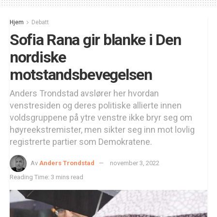
Hjem
Debatt
Sofia Rana gir blanke i Den
nordiske
motstandsbevegelsen
Anders Trondstad avslører her hvordan
venstresiden og deres politiske allierte innen
voldsgruppene på ytre venstre ikke bryr seg om
høyreekstremister, men sikter seg inn mot lovlig
registrerte partier som Demokratene.
Av
Anders Trondstad
november 3, 2022
Reading Time: 3 mins read