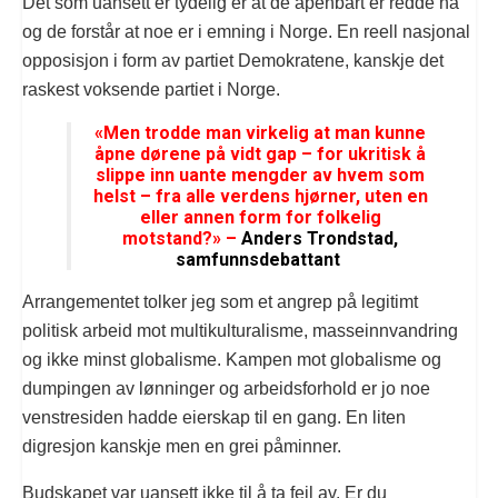
Det som uansett er tydelig er at de åpenbart er redde nå
og de forstår at noe er i emning i Norge. En reell nasjonal
opposisjon i form av partiet Demokratene, kanskje det
raskest voksende partiet i Norge.
«Men trodde man virkelig at man kunne
åpne dørene på vidt gap – for ukritisk å
slippe inn uante mengder av hvem som
helst – fra alle verdens hjørner, uten en
eller annen form for folkelig
motstand?» –
Anders Trondstad,
samfunnsdebattant
Arrangementet tolker jeg som et angrep på legitimt
politisk arbeid mot multikulturalisme, masseinnvandring
og ikke minst globalisme. Kampen mot globalisme og
dumpingen av lønninger og arbeidsforhold er jo noe
venstresiden hadde eierskap til en gang. En liten
digresjon kanskje men en grei påminner.
Budskapet var uansett ikke til å ta feil av. Er du