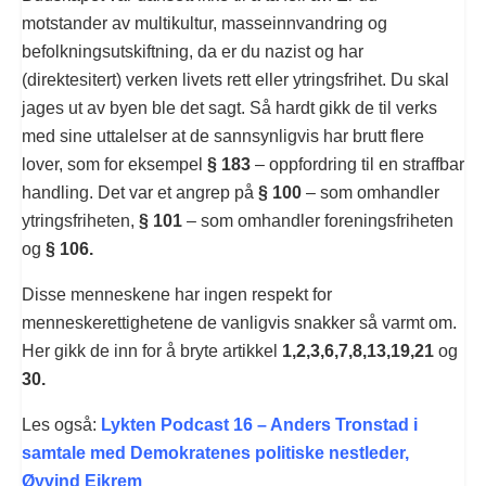
motstander av multikultur, masseinnvandring og
befolkningsutskiftning, da er du nazist og har
(direktesitert) verken livets rett eller ytringsfrihet. Du skal
jages ut av byen ble det sagt. Så hardt gikk de til verks
med sine uttalelser at de sannsynligvis har brutt flere
lover, som for eksempel
§ 183
– oppfordring til en straffbar
handling. Det var et angrep på
§ 100
– som omhandler
ytringsfriheten,
§ 101
– som omhandler foreningsfriheten
og
§ 106.
Disse menneskene har ingen respekt for
menneskerettighetene de vanligvis snakker så varmt om.
Her gikk de inn for å bryte artikkel
1,2,3,6,7,8,13,19,21
og
30.
Les også:
Lykten Podcast 16 – Anders Tronstad i
samtale med Demokratenes politiske nestleder,
Øyvind Eikrem