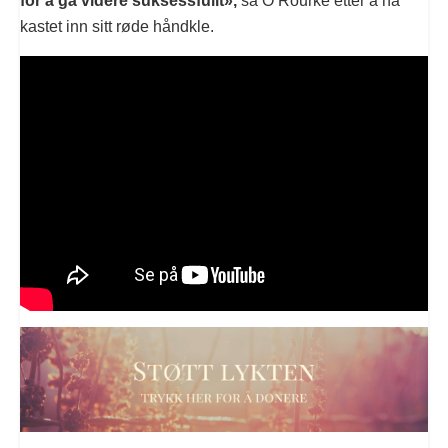
for å gå videre suksessfullt»,
sa O’Rourke etter å ha
kastet inn sitt røde håndkle.