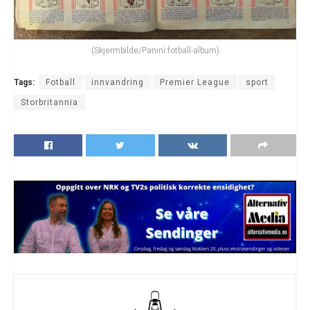
(Skjermbilde/Panini fotball-album)
Tags:
Fotball
innvandring
Premier League
sport
Storbritannia