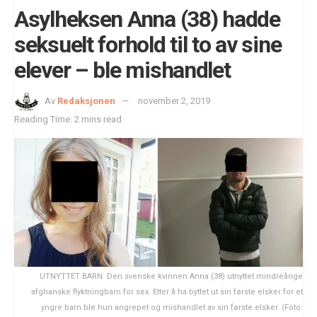
Asylheksen Anna (38) hadde
seksuelt forhold til to av sine
elever – ble mishandlet
Av
Redaksjonen
november 2, 2019
Reading Time: 2 mins read
UTNYTTET BARN: Den svenske kvinnen Anna (38) utnyttet mindreårige
afghanske flyktningbarn for sex. Etter å ha byttet ut sin første elsker for et
yngre barn ble hun angrepet og mishandlet av sin første elsker. (Foto: