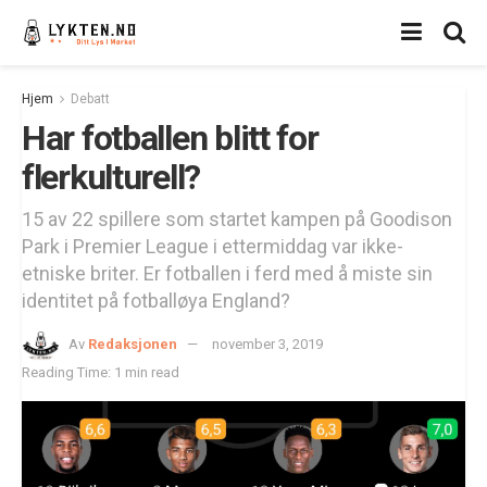
Hjem
Debatt
Har fotballen blitt for
flerkulturell?
15 av 22 spillere som startet kampen på Goodison
Park i Premier League i ettermiddag var ikke-
etniske briter. Er fotballen i ferd med å miste sin
identitet på fotballøya England?
Av
Redaksjonen
november 3, 2019
Reading Time: 1 min read