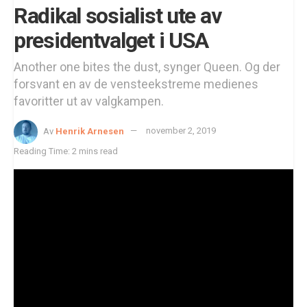
Radikal sosialist ute av
presidentvalget i USA
Another one bites the dust, synger Queen. Og der
forsvant en av de vensteekstreme medienes
favoritter ut av valgkampen.
Av
Henrik Arnesen
november 2, 2019
Reading Time: 2 mins read