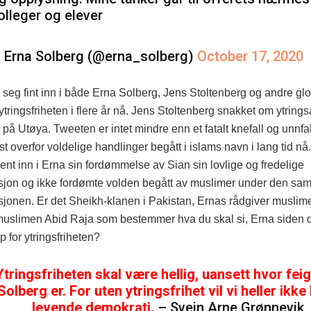
olleger og elever
 Erna Solberg (@erna_solberg)
October 17, 2020
 seg fint inn i både Erna Solberg, Jens Stoltenberg og andre glo
tringsfriheten i flere år nå. Jens Stoltenberg snakket om ytrings
på Utøya. Tweeten er intet mindre enn et fatalt knefall og unnf
st overfor voldelige handlinger begått i islams navn i lang tid nå
nt inn i Erna sin fordømmelse av Sian sin lovlige og fredelige
jon og ikke fordømte volden begått av muslimer under den s
jonen. Er det Sheikh-klanen i Pakistan, Ernas rådgiver musli
r muslimen Abid Raja som bestemmer hva du skal si, Erna siden 
pp for ytringsfriheten?
Ytringsfriheten skal være hellig, uansett hvor fei
Solberg er. For uten ytringsfrihet vil vi heller ikke
levende demokrati.
– Svein Arne Grønnevik,