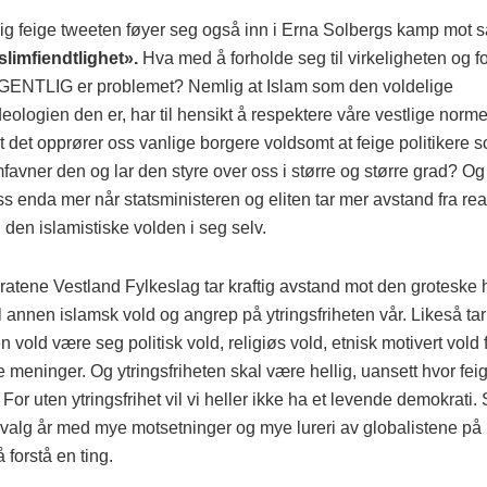
ig feige tweeten føyer seg også inn i Erna Solbergs kamp mot s
limfiendtlighet».
Hva med å forholde seg til virkeligheten og 
ENTLIG er problemet? Nemlig at Islam som den voldelige
eologien den er, har til hensikt å respektere våre vestlige normer
t det opprører oss vanlige borgere voldsomt at feige politikere 
avner den og lar den styre over oss i større og større grad? Og 
ss enda mer når statsministeren og eliten tar mer avstand fra r
den islamistiske volden i seg selv.
ratene Vestland Fylkeslag tar kraftig avstand mot den groteske h
l annen islamsk vold og angrep på ytringsfriheten vår. Likeså tar
en vold være seg politisk vold, religiøs vold, etnisk motivert vold 
 meninger. Og ytringsfriheten skal være hellig, uansett hvor fei
 For uten ytringsfrihet vil vi heller ikke ha et levende demokrati.
t valg år med mye motsetninger og mye lureri av globalistene på S
å forstå en ting.