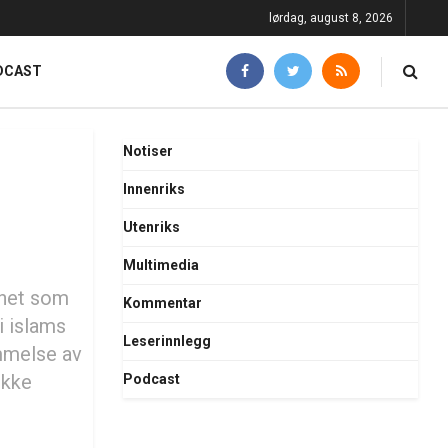
lørdag, august 8, 2026
DCAST
Notiser
Innenriks
Utenriks
Multimedia
enhet som
Kommentar
i islams
Leserinnlegg
ømmelse av
ikke
Podcast