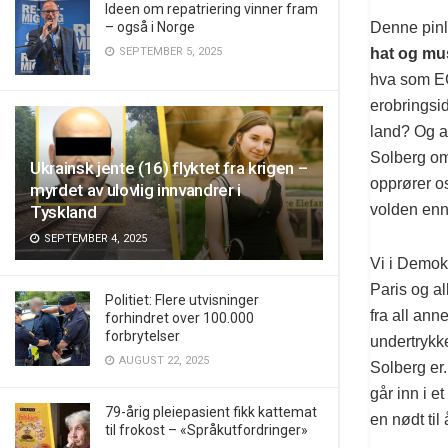
Ideen om repatriering vinner fram
– også i Norge
Denne pinl
SEPTEMBER 5, 2025
hat og mus
hva som EG
erobringsid
land? Og a
Solberg omf
Ukrainsk jente (16) flyktet fra krigen –
opprører o
myrdet av ulovlig innvandrer i
volden enn 
Tyskland
SEPTEMBER 4, 2025
Vi i Demok
Paris og al
Politiet: Flere utvisninger
fra all ann
forhindret over 100.000
forbrytelser
undertrykke
AUGUST 22, 2025
Solberg er.
går inn i e
79-årig pleiepasient fikk kattemat
en nødt til 
til frokost – «Språkutfordringer»