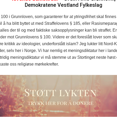
Demokratene Vestland Fylkeslag
 100 i Grunnloven, som garanterer for at ytringsfrihet skal finne
til å ha blitt byttet ut med Straffelovens § 185, eller Rasismepa
lles der til og med faktiske saksopplysninger kan bli straffet. E
der mot Grunnlovens § 100. Videre er det foreslått lover som sk
re kritikk av ideologier, underforstått islam? Jeg lukter litt Nord-
ider, selv her i Norge. Vi har nemlig et meningsdiktatur her i lande
ridig meningsdiktatur vi må stemme ut av Stortinget neste høst 
aste oss religiøse mørkekrefter.