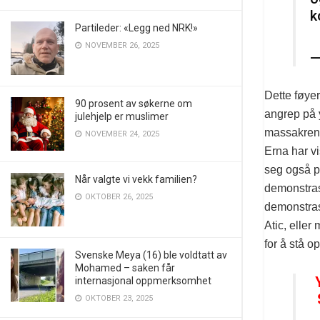
k
Partileder: «Legg ned NRK!»
NOVEMBER 26, 2025
—
Dette føyer
90 prosent av søkerne om
angrep på y
julehjelp er muslimer
massakren 
NOVEMBER 24, 2025
Erna har vi
seg også pe
Når valgte vi vekk familien?
demonstras
OKTOBER 26, 2025
demonstras
Atic, elle
for å stå o
Svenske Meya (16) ble voldtatt av
Mohamed – saken får
internasjonal oppmerksomhet
OKTOBER 23, 2025