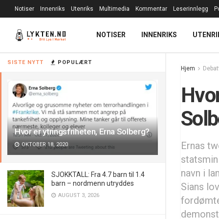
Notiser
Innenriks
Utenriks
Multimedia
Kommentar
Leserinnlegg
P
NOTISER
INNENRIKS
UTENRI
SISTE NYTT
POPULÆRT
Hjem
Debat
Hvor
Solb
Hvor er ytringsfriheten, Erna Solberg?
Ernas twe
OKTOBER 18, 2020
statsmini
navn i l
SJOKKTALL: Fra 4.7 barn til 1.4
barn – nordmenn utryddes
Sians lo
AUGUST 3, 2026
fordømte
demonstr