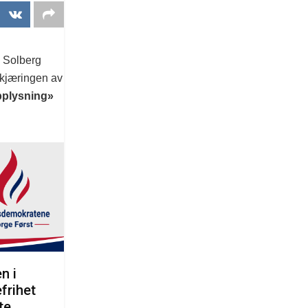
a Solberg
skjæringen av
pplysning»
n i
frihet
te,