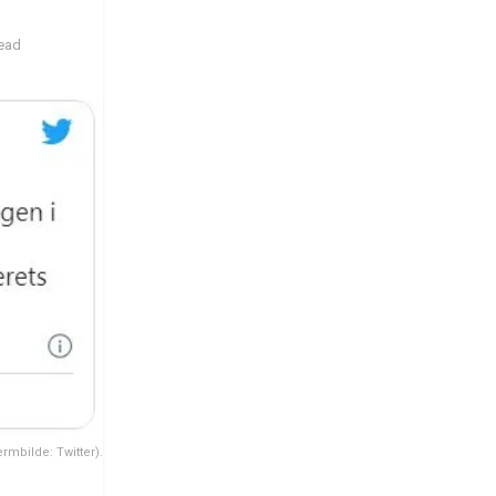
read
ermbilde: Twitter).