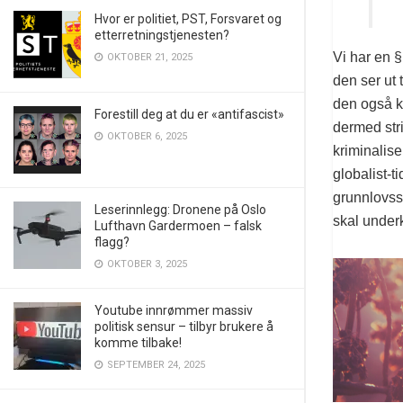
Hvor er politiet, PST, Forsvaret og
etterretningstjenesten?
Vi har en §
OKTOBER 21, 2025
den ser ut 
den også ka
Forestill deg at du er «antifascist»
dermed stri
OKTOBER 6, 2025
kriminalise
globalist-t
grunnlovsst
Leserinnlegg: Dronene på Oslo
skal underk
Lufthavn Gardermoen – falsk
flagg?
OKTOBER 3, 2025
Youtube innrømmer massiv
politisk sensur – tilbyr brukere å
komme tilbake!
SEPTEMBER 24, 2025