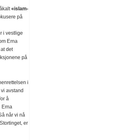
åkalt
«islam-
fokusere på
 i vestlige
som Erna
at det
eaksjonene på
enrettelsen i
 vi avstand
for å
g Erna
 Så når vi nå
tortinget, er