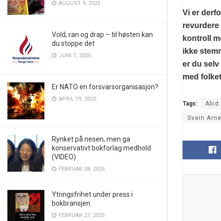
AUGUST 9, 2025
Vi er derf
revurdere 
Vold, ran og drap – til høsten kan
kontroll 
du stoppe det
ikke stemm
JUNI 1, 2025
er du selv
med folket
Er NATO en forsvarsorganisasjon?
APRIL 19, 2025
Tags:
Abid
Svein Arn
Rynket på nesen, men ga
konservativt bokforlag medhold
(VIDEO)
FEBRUAR 28, 2025
Ytringsfrihet under press i
bokbransjen
FEBRUAR 27, 2025