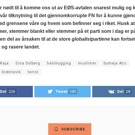
or nødt til å komme oss ut av EØS-avtalen snarest mulig og k
vår tilknytning til det gjennomkorrupte FN for å kunne gjen
med grensene våre og hvem som befinner seg i riket. Husk a
er, stemmer blankt eller stemmer på et parti som i dag er på
 en del av årsaken til at de store
globalistpartiene
kan fortse
 og rasere landet.
 Raja
Erna Solberg
halshugging
muslimer
Sumeja Atic
e Grønnevik
terror
Del
226
Tweet
141
Del
28
SUBSCRIBE