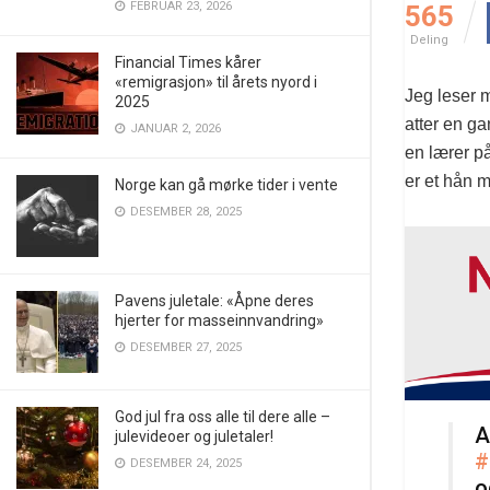
FEBRUAR 23, 2026
565
Deling
Financial Times kårer
«remigrasjon» til årets nyord i
Jeg leser 
2025
atter en g
JANUAR 2, 2026
en lærer på
er et hån m
Norge kan gå mørke tider i vente
DESEMBER 28, 2025
Pavens juletale: «Åpne deres
hjerter for masseinnvandring»
DESEMBER 27, 2025
God jul fra oss alle til dere alle –
A
julevideoer og juletaler!
#
DESEMBER 24, 2025
o