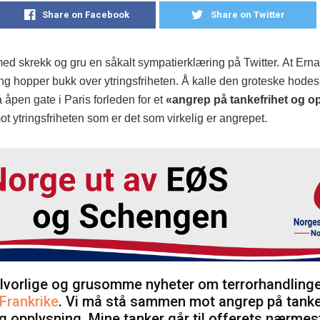
Share on Facebook
Share on Twitter
med skrekk og gru en såkalt sympatierklæring på Twitter. At Ern
ang hopper bukk over ytringsfriheten. Å kalle den groteske hode
 åpen gate i Paris forleden for et
«angrep på tankefrihet og o
ot ytringsfriheten som er det som virkelig er angrepet.
lvorlige og grusomme nyheter om terrorhandlinge
Frankrike
. Vi må stå sammen mot angrep på tanke
g opplysning. Mine tanker går til offerets nærmes