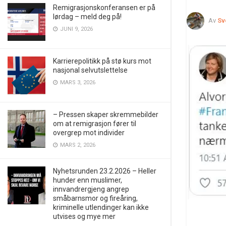
Remigrasjonskonferansen er på
lørdag – meld deg på!
Av
Sv
JUNI 9, 2026
Karrierepolitikk på stø kurs mot
nasjonal selvutslettelse
MARS 3, 2026
– Pressen skaper skremmebilder
om at remigrasjon fører til
overgrep mot individer
MARS 2, 2026
Nyhetsrunden 23.2.2026 – Heller
hunder enn muslimer,
innvandrergjeng angrep
småbarnsmor og fireåring,
kriminelle utlendinger kan ikke
utvises og mye mer