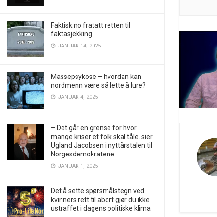
Faktisk.no fratatt retten til
faktasjekking
JANUAR 14, 2025
Massepsykose – hvordan kan
nordmenn være så lette å lure?
JANUAR 4, 2025
– Det går en grense for hvor
mange kriser et folk skal tåle, sier
Ugland Jacobsen i nyttårstalen til
Norgesdemokratene
JANUAR 1, 2025
Det å sette spørsmålstegn ved
kvinners rett til abort gjør du ikke
ustraffet i dagens politiske klima