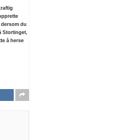
raftig
opprette
t dersom du
 Stortinget,
tte å herse