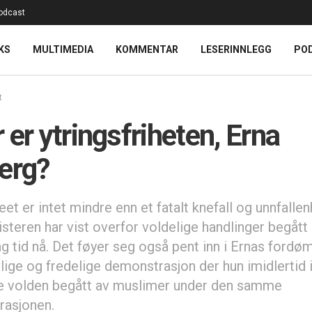
odcast
KS
MULTIMEDIA
KOMMENTAR
LESERINNLEGG
PO
t
 er ytringsfriheten, Erna
erg?
et er intet mindre enn et fatalt knefall og unnfall
steren har vist overfor voldelige handlinger begått 
ang tid nå. Det føyer seg også pent inn i Ernas ford
vlige og fredelige demonstrasjon der hun imidlertid 
 volden begått av muslimer under den samme
asjonen.