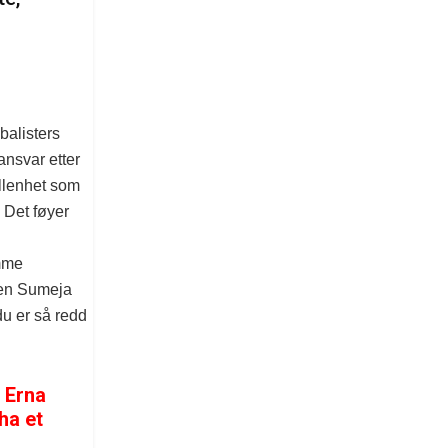
balisters
ansvar etter
allenhet som
. Det føyer
amme
men Sumeja
du er så redd
g Erna
 ha et