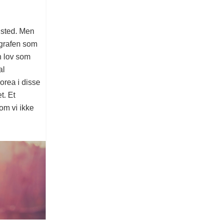
s sted. Men
ragrafen som
n lov som
al
Korea i disse
t. Et
om vi ikke