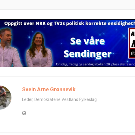
Svein Arne Grønnevik
Leder, Demokratene Vestland Fylkeslag