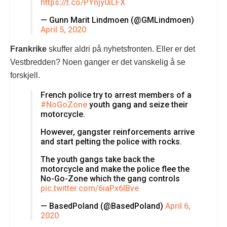
https://t.co/PYnjy0iLFX
— Gunn Marit Lindmoen (@GMLindmoen)
April 5, 2020
Frankrike
skuffer aldri på nyhetsfronten. Eller er det
Vestbredden? Noen ganger er det vanskelig å se
forskjell.
French police try to arrest members of a
#NoGoZone
youth gang and seize their
motorcycle.
However, gangster reinforcements arrive
and start pelting the police with rocks.
The youth gangs take back the
motorcycle and make the police flee the
No-Go-Zone which the gang controls
pic.twitter.com/6iaPx6lBve
— BasedPoland (@BasedPoland)
April 6,
2020