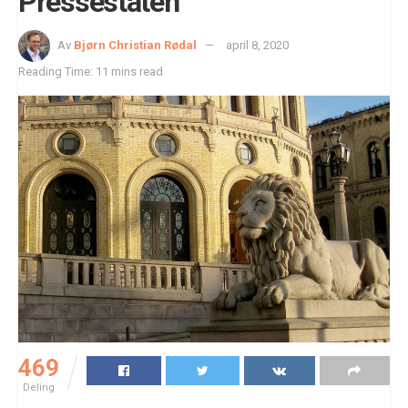
Pressestaten
Av
Bjørn Christian Rødal
april 8, 2020
Reading Time: 11 mins read
469
Deling