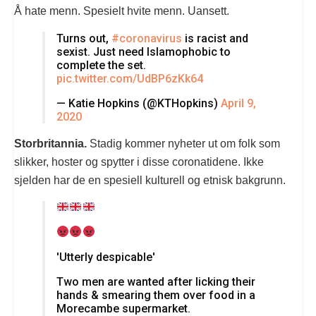
Å hate menn. Spesielt hvite menn. Uansett.
Turns out,
#coronavirus
is racist and
sexist. Just need Islamophobic to
complete the set.
pic.twitter.com/UdBP6zKk64
— Katie Hopkins (@KTHopkins)
April 9,
2020
Storbritannia.
Stadig kommer nyheter ut om folk som
slikker, hoster og spytter i disse coronatidene. Ikke
sjelden har de en spesiell kulturell og etnisk bakgrunn.
'Utterly despicable'
Two men are wanted after licking their
hands & smearing them over food in a
Morecambe supermarket.