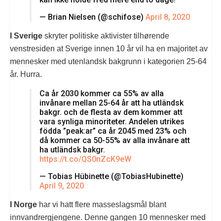
— Brian Nielsen (@schifose)
April 8, 2020
I Sverige
skryter politiske aktivister tilhørende
venstresiden at Sverige innen 10 år vil ha en majoritet av
mennesker med utenlandsk bakgrunn i kategorien 25-64
år. Hurra.
Ca år 2030 kommer ca 55% av alla
invånare mellan 25-64 år att ha utländsk
bakgr. och de flesta av dem kommer att
vara synliga minoriteter. Andelen utrikes
födda ”peak:ar” ca år 2045 med 23% och
då kommer ca 50-55% av alla invånare att
ha utländsk bakgr.
https://t.co/QS0nZcK9eW
— Tobias Hübinette (@TobiasHubinette)
April 9, 2020
I Norge
har vi hatt flere masseslagsmål blant
innvandrergjengene. Denne gangen 10 mennesker med