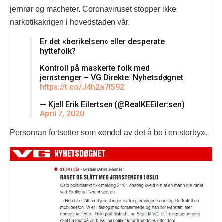
jernrør og macheter. Coronaviruset stopper ikke
narkotikakrigen i hovedstaden vår.
Er det «berikelsen» eller desperate
hyttefolk?
Kontroll på maskerte folk med
jernstenger – VG Direkte: Nyhetsdøgnet
https://t.co/J4h2a7lS92
— Kjell Erik Eilertsen (@RealKEEilertsen)
April 7, 2020
Personran fortsetter som «endel av det å bo i en storby».