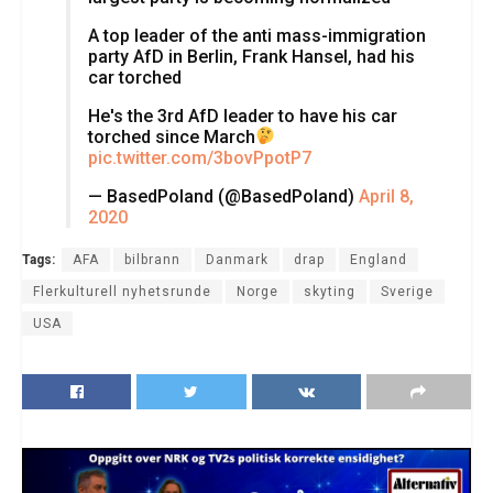
A top leader of the anti mass-immigration
party AfD in Berlin, Frank Hansel, had his
car torched
He's the 3rd AfD leader to have his car
torched since March
pic.twitter.com/3bovPpotP7
— BasedPoland (@BasedPoland)
April 8,
2020
Tags:
AFA
bilbrann
Danmark
drap
England
Flerkulturell nyhetsrunde
Norge
skyting
Sverige
USA