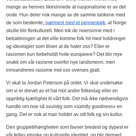
mange av hennes likesinnede at nasjonalisme er av det
onde. Hun deler nok mange av de samme tankene med
de som bestemte,
nærmest med et pennestrøk
, at Norge
skulle blir flerkulturelt. Men tok de noensinne med i
betraktningen at det ville komme folk hit med holdninger
og ideologier som tilsier at de hater oss? Eller er
rasismen kun forbeholdt hvite europeere? Det blir mye
snakk om vår rasisme overfor nye landsmenn, men
innvandreres rasisme mot oss overses glatt.
Vi skal ta Jordan Peterson på ordet. Vi skal undersøke
om vi er drevet av et hat mot andre folkeslag eller en
oppriktig kjærlighet til vårt folk. Det må ikke nødvendigvis
handle om noe så svulstig som «saintly goodness» en
gang. Det er nok at man holder av sitt folk og sin kultur.
Den gruppetilhørigheten som favner bredest og dypest er
vår felles etniske og kulturelle identitet, og blir dermed