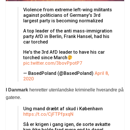
Violence from extreme left-wing militants
against politicians of Germany's 3rd
largest party is becoming normalized
A top leader of the anti mass-immigration
party AfD in Berlin, Frank Hansel, had his
car torched
He's the 3rd AfD leader to have his car
torched since March
pic.twitter.com/3bovPpotP7
— BasedPoland (@BasedPoland)
April 8,
2020
I Danmark
henretter utenlandske kriminelle hverandre på
gatene.
Ung mand dræbt af skud i København
https://t.co/CjFTPfpxqN
Så er krigen i gang igen, de sorte avkatte
kan ikke holde fred mere end to dage!