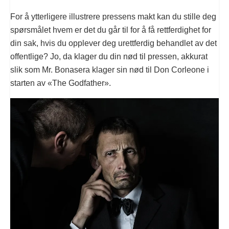
For å ytterligere illustrere pressens makt kan du stille deg
spørsmålet hvem er det du går til for å få rettferdighet for
din sak, hvis du opplever deg urettferdig behandlet av det
offentlige? Jo, da klager du din nød til pressen, akkurat
slik som Mr. Bonasera klager sin nød til Don Corleone i
starten av «The Godfather».