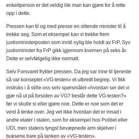
enkeltperson er det veldig lite man kan gjøre for å rette
opp i dette.
Pressen kan til og med presse en sittende minister til å
trekke seg. Som et eksempel kan vi trekke frem
justisministerposten som inntil nylig ble holdt av FrP. Syv
justisminister fra FrP gikk igjennom kvernen på seks år.
Dette er selvfølgelig ikke normalt.
Selv Forsvaret frykter pressen. Da jeg var inne til tjeneste
så var konseptet «VG-testen» et utbredt begrep. Vi fikk
instruks i å stille oss selv spørsmålet «hvordan ser det vi
gjør nå ut på forsiden av VG? består dette VG-testen?»
før vi skulle si eller gjøre noe. Dette er noe som det er
verd å tenke over. Jeg vet ikke hvordan det er innad i
andre etater i staten, som for eksempel hos Politiet eller
UDI, men statens tyngst bevæpnede arm skjelver i
buksene bare på tanken av «VG-testen».