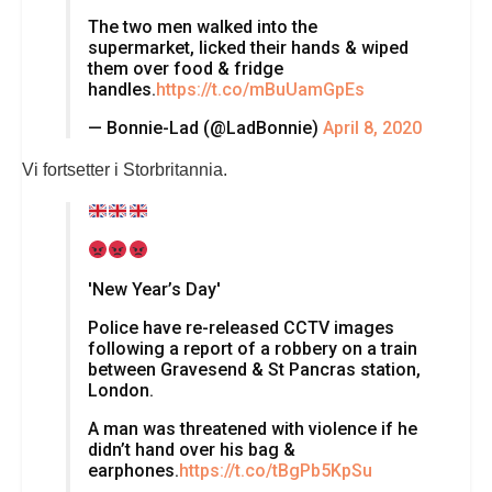
The two men walked into the
supermarket, licked their hands & wiped
them over food & fridge
handles.
https://t.co/mBuUamGpEs
— Bonnie-Lad (@LadBonnie)
April 8, 2020
Vi fortsetter i Storbritannia.
'New Year’s Day'
Police have re-released CCTV images
following a report of a robbery on a train
between Gravesend & St Pancras station,
London.
A man was threatened with violence if he
didn’t hand over his bag &
earphones.
https://t.co/tBgPb5KpSu