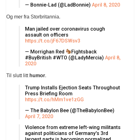
— Bonnie-Lad (@LadBonnie)
April 8, 2020
Og mer fra Storbritannia.
Man jailed over coronavirus cough
assault on officers
https://t.co/jF67DSWsv3
— Morrighan Red
Fightsback
#BuyBritish #WTO (@LadyMercia)
April 8,
2020
Til slutt litt
humor
.
Trump Installs Ejection Seats Throughout
Press Briefing Room
https://t.co/hMm1ve1zGG
— The Babylon Bee (@TheBabylonBee)
April 7, 2020
Violence from extreme left-wing militants
against politicians of Germany's 3rd
largest party is becoming normalized