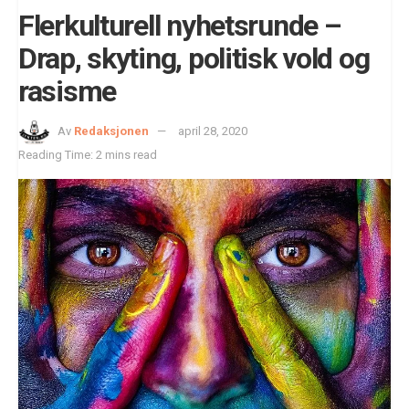
Flerkulturell nyhetsrunde –
Drap, skyting, politisk vold og
rasisme
Av
Redaksjonen
april 28, 2020
Reading Time: 2 mins read