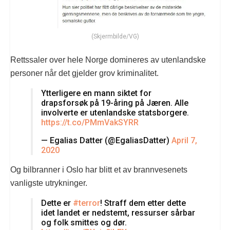
(Skjermbilde/VG)
Rettssaler over hele Norge domineres av utenlandske
personer når det gjelder grov kriminalitet.
Ytterligere en mann siktet for
drapsforsøk på 19-åring på Jæren. Alle
involverte er utenlandske statsborgere.
https://t.co/PMmVakSYRR
— Egalias Datter (@EgaliasDatter)
April 7,
2020
Og bilbranner i Oslo har blitt et av brannvesenets
vanligste utrykninger.
Dette er
#terror
! Straff dem etter dette
idet landet er nedstemt, ressurser sårbar
og folk smittes og dør.