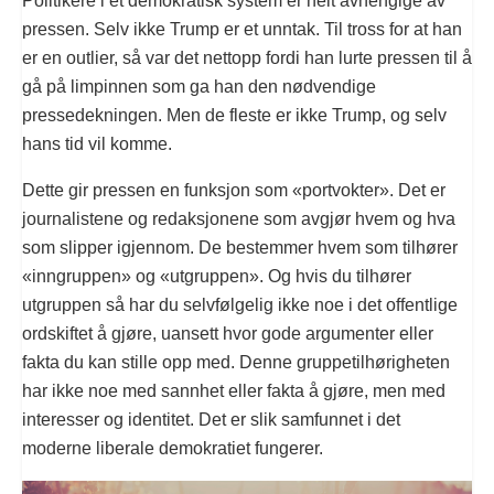
Politikere i et demokratisk system er helt avhengige av
pressen. Selv ikke Trump er et unntak. Til tross for at han
er en outlier, så var det nettopp fordi han lurte pressen til å
gå på limpinnen som ga han den nødvendige
pressedekningen. Men de fleste er ikke Trump, og selv
hans tid vil komme.
Dette gir pressen en funksjon som «portvokter». Det er
journalistene og redaksjonene som avgjør hvem og hva
som slipper igjennom. De bestemmer hvem som tilhører
«inngruppen» og «utgruppen». Og hvis du tilhører
utgruppen så har du selvfølgelig ikke noe i det offentlige
ordskiftet å gjøre, uansett hvor gode argumenter eller
fakta du kan stille opp med. Denne gruppetilhørigheten
har ikke noe med sannhet eller fakta å gjøre, men med
interesser og identitet. Det er slik samfunnet i det
moderne liberale demokratiet fungerer.