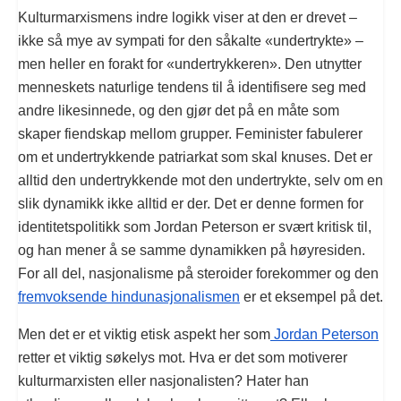
Kulturmarxismens indre logikk viser at den er drevet –
ikke så mye av sympati for den såkalte «undertrykte» –
men heller en forakt for «undertrykkeren». Den utnytter
menneskets naturlige tendens til å identifisere seg med
andre likesinnede, og den gjør det på en måte som
skaper fiendskap mellom grupper. Feminister fabulerer
om et undertrykkende patriarkat som skal knuses. Det er
alltid den undertrykkende mot den undertrykte, selv om en
slik dynamikk ikke alltid er der. Det er denne formen for
identitetspolitikk som Jordan Peterson er svært kritisk til,
og han mener å se samme dynamikken på høyresiden.
For all del, nasjonalisme på steroider forekommer og den
fremvoksende hindunasjonalismen
er et eksempel på det.
Men det er et viktig etisk aspekt her som
Jordan Peterson
retter et viktig søkelys mot. Hva er det som motiverer
kulturmarxisten eller nasjonalisten? Hater han