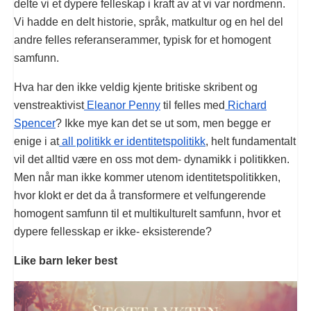
delte vi et dypere felleskap i kraft av at vi var nordmenn.
Vi hadde en delt historie, språk, matkultur og en hel del
andre felles referanserammer, typisk for et homogent
samfunn.
Hva har den ikke veldig kjente britiske skribent og
venstreaktivist
Eleanor Penny
til felles med
Richard
Spencer
? Ikke mye kan det se ut som, men begge er
enige i at
all politikk er identitetspolitikk
, helt fundamentalt
vil det alltid være en oss mot dem- dynamikk i politikken.
Men når man ikke kommer utenom identitetspolitikken,
hvor klokt er det da å transformere et velfungerende
homogent samfunn til et multikulturelt samfunn, hvor et
dypere fellesskap er ikke- eksisterende?
Like barn leker best