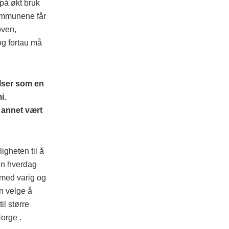
 på økt bruk
kommunene får
oven,
og fortau må
lser som en
i.
 annet vært
gheten til å
en hverdag
 med varig og
n velge å
il større
Norge .