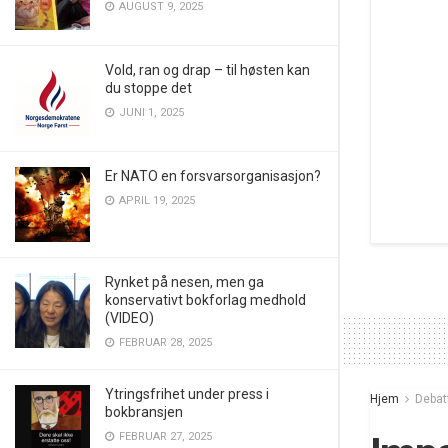
AUGUST 9, 2025
Vold, ran og drap – til høsten kan
du stoppe det
JUNI 1, 2025
Er NATO en forsvarsorganisasjon?
APRIL 19, 2025
Rynket på nesen, men ga
konservativt bokforlag medhold
(VIDEO)
FEBRUAR 28, 2025
Ytringsfrihet under press i
Hjem
Debat
bokbransjen
FEBRUAR 27, 2025