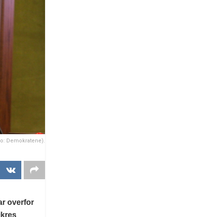
to: Demokratene).
ar overfor
ikres