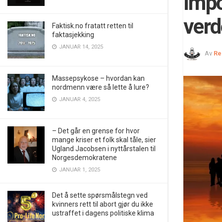
Impo
verd
Faktisk.no fratatt retten til
faktasjekking
JANUAR 14, 2025
Av
Re
Massepsykose – hvordan kan
nordmenn være så lette å lure?
JANUAR 4, 2025
– Det går en grense for hvor
mange kriser et folk skal tåle, sier
Ugland Jacobsen i nyttårstalen til
Norgesdemokratene
JANUAR 1, 2025
Det å sette spørsmålstegn ved
kvinners rett til abort gjør du ikke
ustraffet i dagens politiske klima