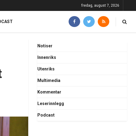
fredag, august 7, 2026
DCAST
Notiser
Innenriks
t
Utenriks
Multimedia
Kommentar
Leserinnlegg
Podcast