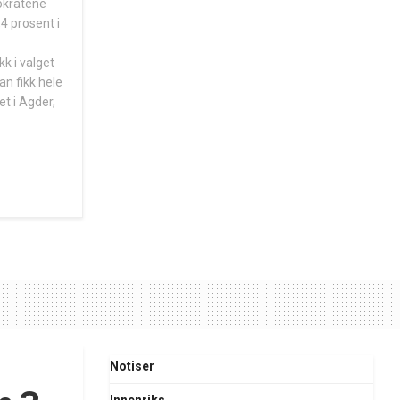
okratene
4 prosent i
kk i valget
n fikk hele
et i Agder,
Notiser