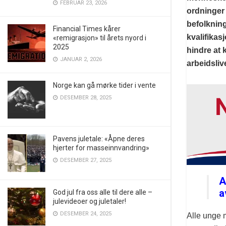
FEBRUAR 23, 2026
ordninger 
befolknin
Financial Times kårer
kvalifikas
«remigrasjon» til årets nyord i
2025
hindre at 
JANUAR 2, 2026
arbeidsliv
Norge kan gå mørke tider i vente
DESEMBER 28, 2025
Pavens juletale: «Åpne deres
hjerter for masseinnvandring»
DESEMBER 27, 2025
A
a
God jul fra oss alle til dere alle –
julevideoer og juletaler!
DESEMBER 24, 2025
Alle unge 