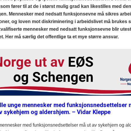
som fører til at de i størst mulig grad kan likestilles med de
gen. Mennesker med nedsatt funksjonsevne må sikres arbeid
joner, og loven mot diskriminering i arbeidslivet må brukes s
kvalifiserte mennesker med nedsatt funksjonsevne blir utest
et. Her må særlig det offentlige ta et mye større ansvar.
lle unge mennesker med funksjonsnedsettelser 
v sykehjem og aldershjem. – Vidar Kleppe
mennesker med funksjonsnedsettelser må ut av sykehjem og al