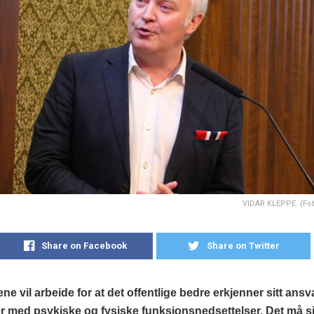
VIDAR KLEPPE. (Fo
Share on Facebook
Share on Twitter
e vil arbeide for at det offentlige bedre erkjenner sitt ansv
 med psykiske og fysiske funksjonsnedsettelser. Det må s