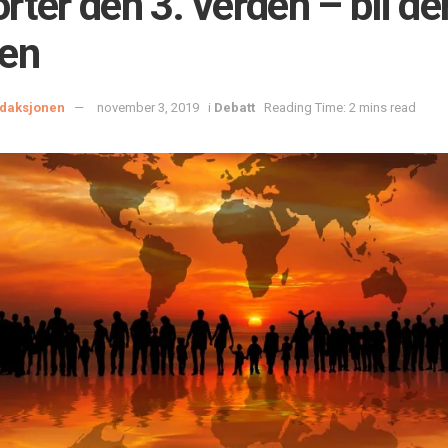
rter den 3. verden – bli de
en
daksjonen
november 3, 2019
i
Debatt
Reading Time: 2 mins read