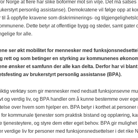
for Norge at flere har slike boformer mot sin vilje. Det må satses
ukerstyrt personlig assistanse). Demokratene vil følge opp at 
til å oppfylle kravene som diskriminerings- og tilgjengelighetsl
ommunene. Dette betyr at offentlige bygg og steder, samt gater 
ngelige for alle.
ne ser økt mobilitet for mennesker med funksjonsnedsette
lig rett og som betinger en styrking av kommunenes økonom
e ønsker et samfunn der alle kan delta. Derfor har vi blant
hetsfesting av brukerstyrt personlig assistanse (BPA).
viktig verktøy som gir mennesker med nedsatt funksjonsevne muli
tivt og verdig liv, og BPA handler om å kunne bestemme over eg
ytelse over hvem som hjelper en. BPA betyr i korthet at personer
v for kommunale tjenester som praktisk bistand og opplæring, ka
e tjenesteytere, og styre dem etter eget behov. BPA gir mulighet t
er verdige liv for personer med funksjonsnedsettelser i det rike 