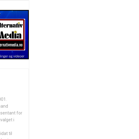
001.
nsand
esentant for
valget i
dat til