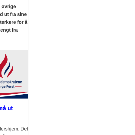
n øvrige
 ut fra sine
terkere for å
engt fra
må ut
dershjem. Det