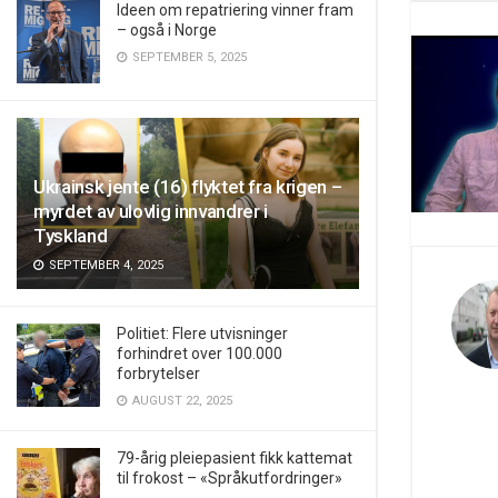
Ideen om repatriering vinner fram
– også i Norge
SEPTEMBER 5, 2025
Ukrainsk jente (16) flyktet fra krigen –
myrdet av ulovlig innvandrer i
Tyskland
SEPTEMBER 4, 2025
Politiet: Flere utvisninger
forhindret over 100.000
forbrytelser
AUGUST 22, 2025
79-årig pleiepasient fikk kattemat
til frokost – «Språkutfordringer»