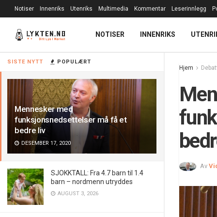
Notiser
Innenriks
Utenriks
Multimedia
Kommentar
Leserinnlegg
P
NOTISER
INNENRIKS
UTENRI
SISTE NYTT
POPULÆRT
Hjem
Debat
Men
Mennesker med
funk
funksjonsnedsettelser må få et
bedre liv
bedr
DESEMBER 17, 2020
Av
Vi
SJOKKTALL: Fra 4.7 barn til 1.4
barn – nordmenn utryddes
AUGUST 3, 2026