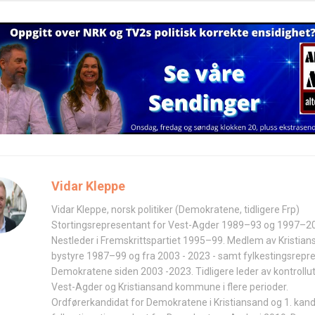
Vidar Kleppe
Vidar Kleppe, norsk politiker (Demokratene, tidligere Frp)
Stortingsrepresentant for Vest-Agder 1989–93 og 1997–2
Nestleder i Fremskrittspartiet 1995–99. Medlem av Kristia
bystyre 1987–99 og fra 2003 - 2023 - samt fylkestingsrepr
Demokratene siden 2003 -2023. Tidligere leder av kontrollut
Vest-Agder og Kristiansand kommune i flere perioder.
Ordførerkandidat for Demokratene i Kristiansand og 1. kandi