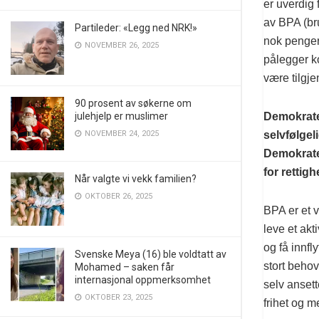
er uverdig 
av BPA (br
Partileder: «Legg ned NRK!»
nok penger 
NOVEMBER 26, 2025
pålegger k
være tilgje
90 prosent av søkerne om
Demokrate
julehjelp er muslimer
selvfølge
NOVEMBER 24, 2025
Demokraten
for rettig
Når valgte vi vekk familien?
OKTOBER 26, 2025
BPA er et 
leve et ak
og få innfl
Svenske Meya (16) ble voldtatt av
stort beho
Mohamed – saken får
internasjonal oppmerksomhet
selv ansett
OKTOBER 23, 2025
frihet og m