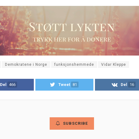
Demokratene i Norge
funksjonshemmede
Vidar Kleppe
Del
466
Tweet
81
Del
16
SUBSCRIBE