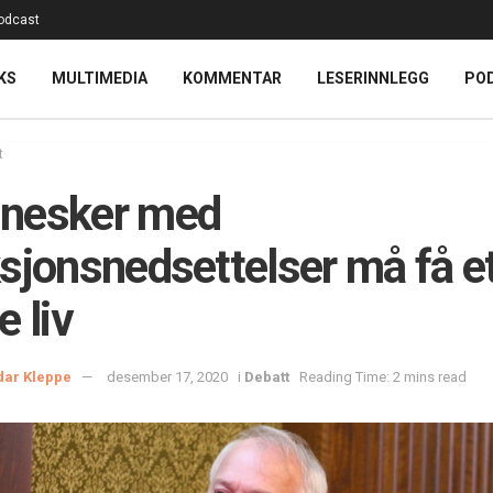
odcast
KS
MULTIMEDIA
KOMMENTAR
LESERINNLEGG
PO
t
nesker med
sjonsnedsettelser må få e
e liv
dar Kleppe
desember 17, 2020
i
Debatt
Reading Time: 2 mins read