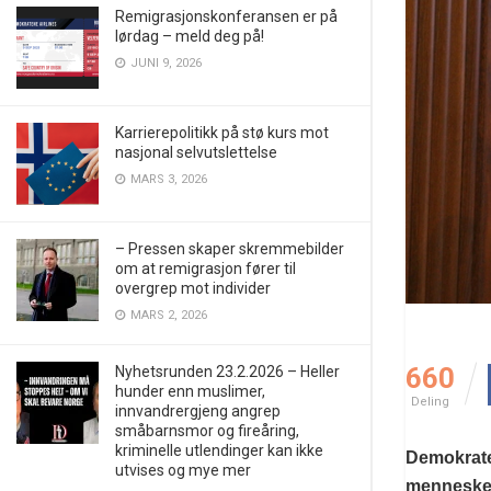
Remigrasjonskonferansen er på
lørdag – meld deg på!
JUNI 9, 2026
Karrierepolitikk på stø kurs mot
nasjonal selvutslettelse
MARS 3, 2026
– Pressen skaper skremmebilder
om at remigrasjon fører til
overgrep mot individer
MARS 2, 2026
660
Nyhetsrunden 23.2.2026 – Heller
hunder enn muslimer,
Deling
innvandrergjeng angrep
småbarnsmor og fireåring,
kriminelle utlendinger kan ikke
Demokraten
utvises og mye mer
mennesker