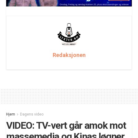
Redaksjonen
Hjem
Dagens video
VIDEO: TV-vert går amok mot
massemedia og Kinas løgner