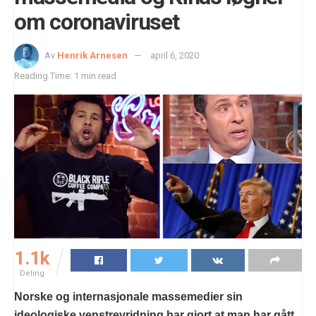
om coronaviruset
Av
Henrik Arnesen
april 6, 2020
Reading Time: 1 min read
1.1k
Deling
Norske og internasjonale massemedier sin
ideologiske venstrevridning har gjort at man har gått