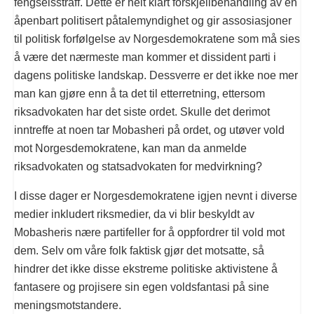
fengselsstraff. Dette er helt klart forskjellbehandling av en
åpenbart politisert påtalemyndighet og gir assosiasjoner
til politisk forfølgelse av Norgesdemokratene som må sies
å være det nærmeste man kommer et dissident parti i
dagens politiske landskap. Dessverre er det ikke noe mer
man kan gjøre enn å ta det til etterretning, ettersom
riksadvokaten har det siste ordet. Skulle det derimot
inntreffe at noen tar Mobasheri på ordet, og utøver vold
mot Norgesdemokratene, kan man da anmelde
riksadvokaten og statsadvokaten for medvirkning?
I disse dager er Norgesdemokratene igjen nevnt i diverse
medier inkludert riksmedier, da vi blir beskyldt av
Mobasheris nære partifeller for å oppfordrer til vold mot
dem. Selv om våre folk faktisk gjør det motsatte, så
hindrer det ikke disse ekstreme politiske aktivistene å
fantasere og projisere sin egen voldsfantasi på sine
meningsmotstandere.