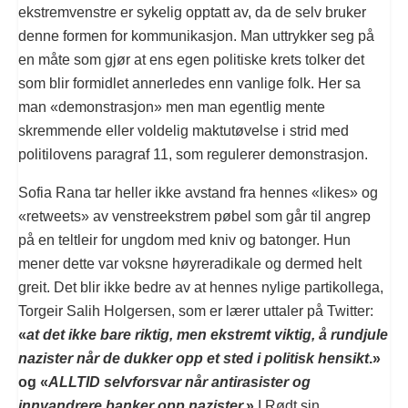
ekstremvenstre er sykelig opptatt av, da de selv bruker
denne formen for kommunikasjon. Man uttrykker seg på
en måte som gjør at ens egen politiske krets tolker det
som blir formidlet annerledes enn vanlige folk. Her sa
man «demonstrasjon» men man egentlig mente
skremmende eller voldelig maktutøvelse i strid med
politilovens paragraf 11, som regulerer demonstrasjon.
Sofia Rana tar heller ikke avstand fra hennes «likes» og
«retweets» av venstreekstrem pøbel som går til angrep
på en teltleir for ungdom med kniv og batonger. Hun
mener dette var voksne høyreradikale og dermed helt
greit. Det blir ikke bedre av at hennes nylige partikollega,
Torgeir Salih Holgersen, som er lærer uttaler på Twitter:
«
at det ikke bare riktig, men ekstremt viktig, å rundjule
nazister når de dukker opp et sted i politisk hensikt
.»
og «
ALLTID selvforsvar når antirasister og
innvandrere banker opp nazister.
»
I Rødt sin