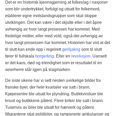
Det er en historisk kjennsgjerning at folkeslag i nasjoner
som blir undertrykket, forfulgt og utsatt for folkemord,
etablerer egne motstandsgrupper som skal stoppe
utviklingen. Det kan være i det skjulte eller i det åpne
avhengig av hvor langt prosessen har kommet. Med
fredelige midler, eller med vold, også det avhengig av
hvor langt prosessen har kommet. Historien har vist at det
til slutt kan ende opp i regelrett
geriljakrig
som til slutt
fører til fullskala
borgerkrig
. Eller en
revolusjon
. Uansett
er det kaos, død og elendighet som er resultatet til en
seierherre står igjen på slagmarken.
De siste ukene har vi sett nesten uvirkelige bilder fra
franske byer, der hele kvartaler var satt i brann.
Kjøpesentre ble utsatt for plyndring. Butikkvinduer ble
knust og butikkene påtent. Flere kirker ble satt i brann.
Tusenvis av biler ble utsatt for hærverk og påtent.
Migrantene stjal politibiler, og ramponerte ambulanser og