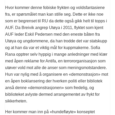
Hvor kommer denne fobiske frykten og voldsfantasiene
fra, er spørsmålet man kan stille seg. Dette er ikke noe
som er begrenset til RU da dette også gikk helt til topps i
AUF. Da Breivik angrep Utøya i 2011, flyktet som kjent
AUF leder Eskil Pedersen med den eneste båten fra
Utøya og ungdommene, da han trodde det var statskupp
og at han da var et viktig mål for kuppmakerne. Sofia
Rana opptrer selv hyppig i mange anledninger med klær
med åpen reklame for Antifa, en terrororganisasjon som
utøver vold mot alle de anser som meningsmotstandere.
Hun var nylig med å organisere en «demonstrasjon» mot
en åpen boklansering der hverken politi eller bibliotek
anså denne «demonstrasjonen» som fredelig, og
biblioteket avlyste dermed arrangementet av frykt for
sikkerheten.
Her kommer man inn på «hundefløyte» konseptet