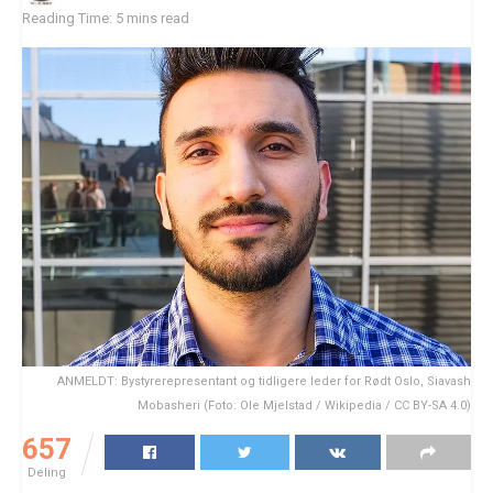
Reading Time: 5 mins read
ANMELDT: Bystyrerepresentant og tidligere leder for Rødt Oslo, Siavash
Mobasheri (Foto: Ole Mjelstad / Wikipedia / CC BY-SA 4.0)
657
Deling