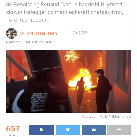
de Benoist og Renaud Camus hadde blitt lyttet til.,
skriver forlegger og menneskerettighetsaktivist,
Tore Rasmussen.
Av
Tore Rasmussen
juli 20, 2023
Reading Time: 6 mins read
Opptøyer i Paris / Skjermbilde
657
Deling