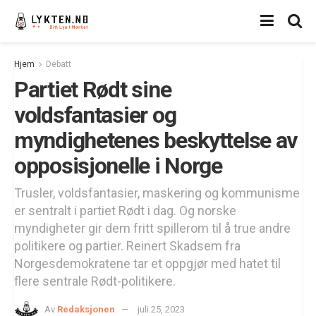
Hjem
Debatt
Partiet Rødt sine
voldsfantasier og
myndighetenes beskyttelse av
opposisjonelle i Norge
Trusler, voldsfantasier, maskering og kommunisme
er sentralt i partiet Rødt i dag. Og norske
myndigheter gir dem fritt spillerom til å true andre
politikere og partier. Reinert Skadsem fra
Norgesdemokratene tar et oppgjør med hatet til
flere sentrale Rødt-politikere.
Av
Redaksjonen
juli 25, 2023