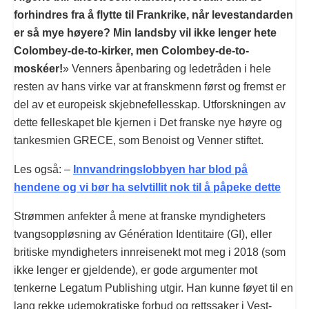
forhindres fra å flytte til Frankrike, når levestandarden
er så mye høyere? Min landsby vil ikke lenger hete
Colombey-de-to-kirker, men Colombey-de-to-
moskéer!
» Venners åpenbaring og ledetråden i hele
resten av hans virke var at franskmenn først og fremst er
del av et europeisk skjebnefellesskap. Utforskningen av
dette felleskapet ble kjernen i Det franske nye høyre og
tankesmien GRECE, som Benoist og Venner stiftet.
Les også: –
Innvandringslobbyen har blod på
hendene og vi bør ha selvtillit nok til å påpeke dette
Strømmen anfekter å mene at franske myndigheters
tvangsoppløsning av Génération Identitaire (GI), eller
britiske myndigheters innreisenekt mot meg i 2018 (som
ikke lenger er gjeldende), er gode argumenter mot
tenkerne Legatum Publishing utgir. Han kunne føyet til en
lang rekke udemokratiske forbud og rettssaker i Vest-