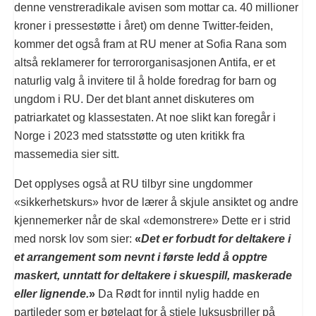
denne venstreradikale avisen som mottar ca. 40 millioner
kroner i pressestøtte i året) om denne Twitter-feiden,
kommer det også fram at RU mener at Sofia Rana som
altså reklamerer for terrororganisasjonen Antifa, er et
naturlig valg å invitere til å holde foredrag for barn og
ungdom i RU. Der det blant annet diskuteres om
patriarkatet og klassestaten. At noe slikt kan foregår i
Norge i 2023 med statsstøtte og uten kritikk fra
massemedia sier sitt.
Det opplyses også at RU tilbyr sine ungdommer
«sikkerhetskurs» hvor de lærer å skjule ansiktet og andre
kjennemerker når de skal «demonstrere» Dette er i strid
med norsk lov som sier:
«
Det er forbudt for deltakere i
et arrangement som nevnt i første ledd å opptre
maskert, unntatt for deltakere i skuespill, maskerade
eller lignende.
»
Da Rødt for inntil nylig hadde en
partileder som er bøtelagt for å stjele luksusbriller på