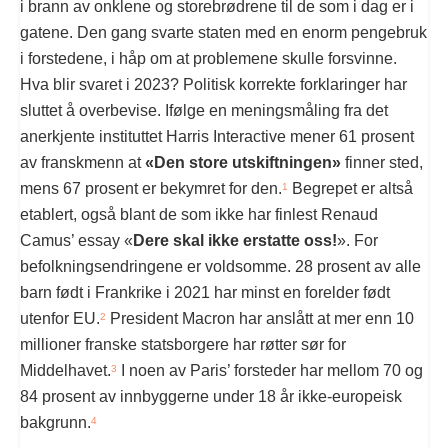
i brann av onklene og storebrødrene til de som i dag er i
gatene. Den gang svarte staten med en enorm pengebruk
i forstedene, i håp om at problemene skulle forsvinne.
Hva blir svaret i 2023? Politisk korrekte forklaringer har
sluttet å overbevise. Ifølge en meningsmåling fra det
anerkjente instituttet Harris Interactive mener 61 prosent
av franskmenn at
«Den store utskiftningen»
finner sted,
mens 67 prosent er bekymret for den.
Begrepet er altså
1
etablert, også blant de som ikke har finlest Renaud
Camus’ essay «
Dere skal ikke erstatte oss!
». For
befolkningsendringene er voldsomme. 28 prosent av alle
barn født i Frankrike i 2021 har minst en forelder født
utenfor EU.
President Macron har anslått at mer enn 10
2
millioner franske statsborgere har røtter sør for
Middelhavet.
I noen av Paris’ forsteder har mellom 70 og
3
84 prosent av innbyggerne under 18 år ikke-europeisk
bakgrunn.
4