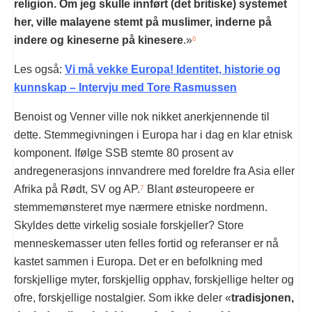
religion. Om jeg skulle innført (det britiske) systemet
her, ville malayene stemt på muslimer, inderne på
indere og kineserne på kinesere
.»
6
Les også:
Vi må vekke Europa! Identitet, historie og
kunnskap – Intervju med Tore Rasmussen
Benoist og Venner ville nok nikket anerkjennende til
dette. Stemmegivningen i Europa har i dag en klar etnisk
komponent. Ifølge SSB stemte 80 prosent av
andregenerasjons innvandrere med foreldre fra Asia eller
Afrika på Rødt, SV og AP.
Blant østeuropeere er
7
stemmemønsteret mye nærmere etniske nordmenn.
Skyldes dette virkelig sosiale forskjeller? Store
menneskemasser uten felles fortid og referanser er nå
kastet sammen i Europa. Det er en befolkning med
forskjellige myter, forskjellig opphav, forskjellige helter og
ofre, forskjellige nostalgier. Som ikke deler «
tradisjonen,