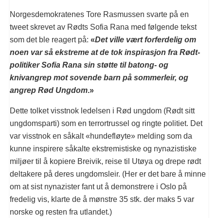
Norgesdemokratenes Tore Rasmussen svarte på en
tweet skrevet av Rødts Sofia Rana med følgende tekst
som det ble reagert på:
«
Det ville vært forferdelig om
noen var så ekstreme at de tok inspirasjon fra Rødt-
politiker Sofia Rana sin støtte til batong- og
knivangrep mot sovende barn på sommerleir, og
angrep Rød Ungdom
.»
Dette tolket visstnok ledelsen i Rød ungdom (Rødt sitt
ungdomsparti) som en terrortrussel og ringte politiet. Det
var visstnok en såkalt «hundefløyte» melding som da
kunne inspirere såkalte ekstremistiske og nynazistiske
miljøer til å kopiere Breivik, reise til Utøya og drepe rødt
deltakere på deres ungdomsleir. (Her er det bare å minne
om at sist nynazister fant ut å demonstrere i Oslo på
fredelig vis, klarte de å mønstre 35 stk. der maks 5 var
norske og resten fra utlandet.)