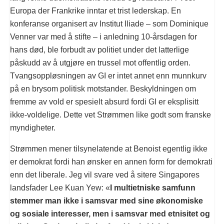
Europa der Frankrike inntar et trist lederskap. En
konferanse organisert av Institut Iliade – som Dominique
Venner var med å stifte – i anledning 10-årsdagen for
hans død, ble forbudt av politiet under det latterlige
påskudd av å utgjøre en trussel mot offentlig orden.
Tvangsoppløsningen av GI er intet annet enn munnkurv
på en brysom politisk motstander. Beskyldningen om
fremme av vold er spesielt absurd fordi GI er eksplisitt
ikke-voldelige. Dette vet Strømmen like godt som franske
myndigheter.
Strømmen mener tilsynelatende at Benoist egentlig ikke
er demokrat fordi han ønsker en annen form for demokrati
enn det liberale. Jeg vil svare ved å sitere Singapores
landsfader Lee Kuan Yew: «
I multietniske samfunn
stemmer man ikke i samsvar med sine økonomiske
og sosiale interesser, men i samsvar med etnisitet og