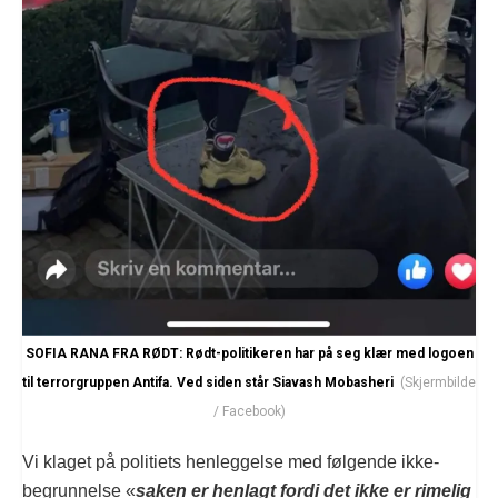
SOFIA RANA FRA RØDT: Rødt-politikeren har på seg klær med logoen
til terrorgruppen Antifa. Ved siden står Siavash Mobasheri
(Skjermbilde
/ Facebook)
Vi klaget på politiets henleggelse med følgende ikke-
begrunnelse «
saken er henlagt fordi det ikke er rimelig