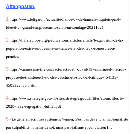
Aftenposten.
1
https://www.lefigaro.fr/actualite-france/67-de-francais-inquiets-par-l-
idee-d-un-grand-remplacement-selon-un-sondage-20211021
2
https://fr.irefeurope.org/publications/articles/article/l-explosion-de-la-
population-extra-europeenne-en-france-etat-des-lieux-et-mesures-a-
prendre/
3
https://cannes.maville.com/actu/actudet_-covid-19.-emmanuel-macron-
propose-de-transferer-3-a-5-des-vaccins-en-stock-a-l-afrique-_54135-
4505322_actu.Htm
4
https://www.strategie.gouv.fr/sites/strategie.gouv.fr/files/atoms/files/fs-
2020-na92-segregation-juillet.pdf
5
«Le général, écrit très justement Venner, n’est pas devenu anticolonialiste
par culpabilité ni haine de soi, mais par réalisme et conviction […]