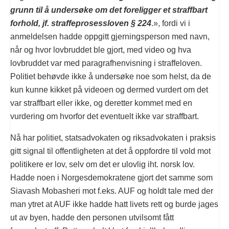
grunn til å undersøke om det foreligger et straffbart
forhold, jf. straffeprosessloven
§ 224
.», fordi vi i
anmeldelsen hadde oppgitt gjerningsperson med navn,
når og hvor lovbruddet ble gjort, med video og hva
lovbruddet var med paragrafhenvisning i straffeloven.
Politiet behøvde ikke å undersøke noe som helst, da de
kun kunne kikket på videoen og dermed vurdert om det
var straffbart eller ikke, og deretter kommet med en
vurdering om hvorfor det eventuelt ikke var straffbart.
Nå har politiet, statsadvokaten og riksadvokaten i praksis
gitt signal til offentligheten at det å oppfordre til vold mot
politikere er lov, selv om det er ulovlig iht. norsk lov.
Hadde noen i Norgesdemokratene gjort det samme som
Siavash Mobasheri mot f.eks. AUF og holdt tale med der
man ytret at AUF ikke hadde hatt livets rett og burde jages
ut av byen, hadde den personen utvilsomt fått