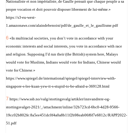
Nationaliste et non impérialiste, de Gaulle pensait que chaque peuple a sa
propre vocation et doit pouvoir disposer librement de lui-même.»
https://s3-eu-west-
1.amazonaws.com/alaindebenoist/pdf/de_gaulle_et_le_gaullisme.pdf
6
«In multiracial societies, you don’t vote in accordance with your
economic interests and social interests, you vote in accordance with race
and religion. Supposing I’d run their (the British) system here, Malays
would vote for Muslims, Indians would vote for Indians, Chinese would
vote for Chinese.»
https://www.spiegel.de/international/spiegel/spiegel-interview-with-
singapore-s-lee-kuan-yew-it-s-stupid-to-be-afraid-a-369128.html
7
https://www.ssb.no/valg/stortingsvalg/artikler/innvandrere-og-
stortingsvalget-2021/_/attachment/inline/32b723cd-6bc0-4d28-9566-
19cc02b802fe:8a5ee451dc0f4a0a8b11f2b98eab06f6f7e6812c/RAPP2022-
51.pdf