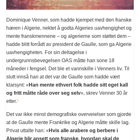
Dominique Venner, som hadde kjempet med den franske
hæren i Algerie, nektet å godta Algeries uavhengighet og
mente franskmennene – og algerierne som støttet dem –
hadde blitt forrådt av president de Gaulle, som ga Algerie
uavhengigheten. For sin deltagelse i
undergrunnsbevegelsen OAS måtte han sone 18
måneder i fengsel. Det ble et vannskille i Venners liv. Til
slutt innså han at det var de Gaulle som hadde vært
klarsynt: «
Han mente ethvert folk hadde sitt eget kall
og fritt måtte råde over seg selv
», skrev Venner 30 år
etter.
5
Det var ikke minst demografiske overveielser som gjorde
at de Gaulle mente Frankrike og Algerie måtte skille lag.
Privat uttalte han: «
Hvis alle arabere og berbere i
Algerie blir ansett som franske, hvordan skal de