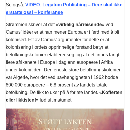
Se også:
VIDEO: Legatum Publishing – Dere skal ikke
erstatte oss! – konferanse
Strømmen skriver at det «
virkelig hårreisende
» ved
Camus’ idéer er at han mener Europa er i ferd med å bli
kolonisert. Ett av Camus’ argumenter for dette er at
kolonisering i ordets opprinnelige forstand betyr at
befolkningskolonier etablerer seg, og at det finnes langt
flere afrikanere i Europa i dag enn europeere i Afrika
under kolonitiden. Den eneste store befolkningskolonien
var Algerie, hvor det ved uavhengigheten i 1962 bodde
800 000 europeere – 6,8 prosent av landets totale
befolkning. De fikk to uker på å forlate landet.
«Kofferten
eller likkisten!»
lød ultimatumet.