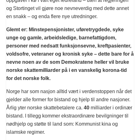
oppgaver i kø i vårt eget fedreland – uten at regjeringen
og Stortinget vil gjøre noe nevneverdig med dette annet
en snakk – og enda flere nye utredninger.
Glemt er: Minstepensjonister, uføretrygdede, syke
unge og gamle, arbeidsledige, barnefattigdom,
personer med nedsatt funksjonsevne, kreftpasienter,
voldsofre, veteraner og kronisk syke – dette bare for å
nevne noen av de som Demokratene heller vil bruke
norske skattemilliarder på i en vanskelig korona-tid
for det norske folk.
Norge har som nasjon alltid vært i verdenstoppen når det
gjelder alle former for bistand og hjelp til andre nasjoner.
Årlig yter norske skattebetalere ca.
40
milliarder i ordinær
bistand. I tillegg kommer ekstraordinære bevilgninger til
nødhjelp og støtte til land som: Kommunist kina og
islamske regimer.