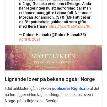
månggiften ska erkännas i Sverige. Ändå
har regeringen nu ett lagförslag där man
erkänner månggifte i vissa fall. När anser
Morgan Johansson, (S) & (MP) att det är
ok för patriarkala gubbar att vara gifta
med flera fruar?
https://t.co/O26PZrqEN6
— Robert Hannah (@RobertHannah85)
April 8, 2021
Lignende lover på bøkene også i Norge
I det artikkelen går i trykken
publiserer Rights.no
at det
nå foreligger et forslag i endringer i ekteskapsloven i
Norge, på lik linje som i Sverige.