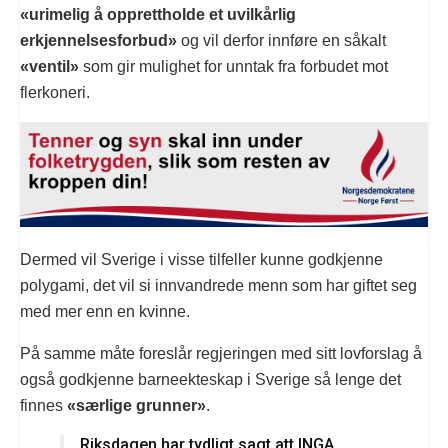
«urimelig å opprettholde et uvilkårlig
erkjennelsesforbud»
og vil derfor innføre en såkalt
«ventil»
som gir mulighet for unntak fra forbudet mot
flerkoneri.
Dermed vil Sverige i visse tilfeller kunne godkjenne
polygami, det vil si innvandrede menn som har giftet seg
med mer enn en kvinne.
På samme måte foreslår regjeringen med sitt lovforslag å
også godkjenne barneekteskap i Sverige så lenge det
finnes
«særlige grunner»
.
Riksdagen har tydligt sagt att INGA