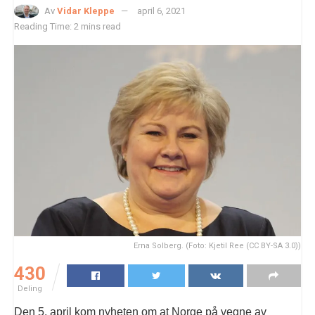
Av
Vidar Kleppe
april 6, 2021
Reading Time: 2 mins read
Erna Solberg. (Foto: Kjetil Ree (CC BY-SA 3.0))
430
Deling
Den 5. april kom nyheten om at Norge på vegne av