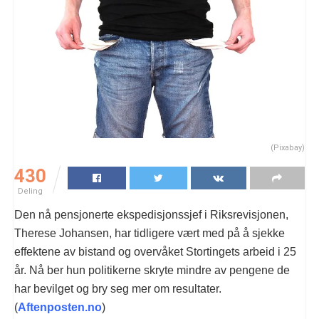
(Pixabay)
430
Deling
Den nå pensjonerte ekspedisjons­sjef i Riks­revisjonen,
Therese Johansen, har tidligere vært med på å sjekke
effektene av bistand og overvåket Stortingets arbeid i 25
år. Nå ber hun politikerne skryte mindre av pengene de
har bevilget og bry seg mer om resultater.
(
Aftenposten.no
)