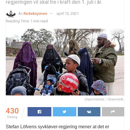
regjeringen vil skal tre i kraft den 1. juli i år.
Av
Redaksjonen
april 13, 2021
Reading Time: 1 min read
(Skjermbilde / Channel4).
430
Deling
Stefan Löfvens syvkløver-regjering mener at det er