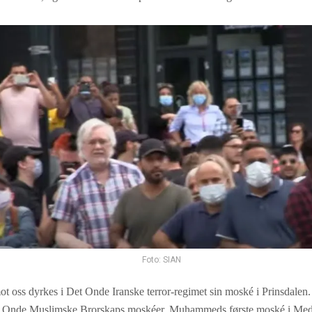
Foto: SIAN
ot oss dyrkes i Det Onde Iranske terror-regimet sin moské i Prinsdalen.
t Onde Muslimske Brorskaps moskéer. Muhammeds første moské i Med