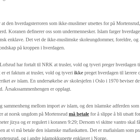
r at den hverdagsterroren som ikke-muslimer utsettes for på Mortensrud,
erd. Koranen definerer oss som undermennesker. Islam farger hverdagen
lamsk enklave. Det vet de ikke-muslimske skoleungdommer, foreldre, og
 ondskap på kroppen i hverdagen.
Lofsrud har fortalt til NRK at trusler, vold og tyveri preger hverdagen t
 er et faktum at trusler, vold og tyveri
ikke
preget hverdagen til lærere o
riket av islam. En undersøkelse av skolesjefen i Oslo i 1970 beviser de
tid. Årsakssammenhengen er opplagt.
lig sammenheng mellom import av islam, og den islamske adferden som 
er at norsk ungdom på Mortensrud
må betale
for å slippe å bli utsatt fo
heter jizya og er regulert i koranen 9:29; Dersom vi skitne vantro skal f
nen at vi må betale den islamske mafiaskatten. Det er mafiaislam som pr
rtensrud, og i andre islamokkuperte enklaver i Norge.