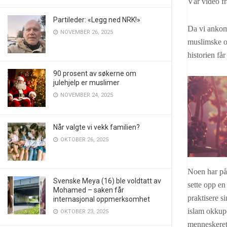
Vår video fr
Partileder: «Legg ned NRK!»
Da vi ankom 
NOVEMBER 26, 2025
muslimske of
historien få
90 prosent av søkerne om
julehjelp er muslimer
NOVEMBER 24, 2025
Når valgte vi vekk familien?
OKTOBER 26, 2025
Noen har pås
Svenske Meya (16) ble voldtatt av
sette opp en
Mohamed – saken får
praktisere s
internasjonal oppmerksomhet
islam okkupe
OKTOBER 23, 2025
menneskeretti