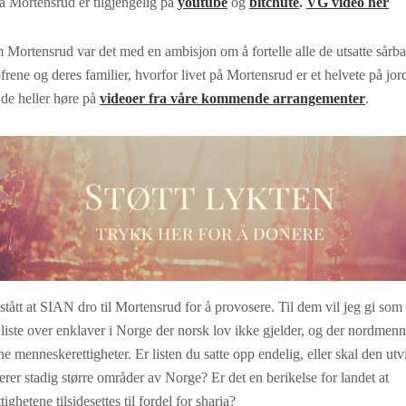
a Mortensrud er tilgjengelig på
youtube
og
bitchute
.
VG video her
Mortensrud var det med en ambisjon om å fortelle alle de utsatte sårba
rene og deres familier, hvorfor livet på Mortensrud er et helvete på jo
r de heller høre på
videoer fra våre kommende arrangementer
.
tått at SIAN dro til Mortensrud for å provosere. Til dem vil jeg gi so
 liste over enklaver i Norge der norsk lov ikke gjelder, og der nordmenn
ine menneskerettigheter. Er listen du satte opp endelig, eller skal den ut
rer stadig større områder av Norge? Er det en berikelse for landet at
ghetene tilsidesettes til fordel for sharia?