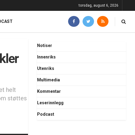
torsdag, august 6, 2026
DCAST
Notiser
kler
Innenriks
Utenriks
Multimedia
et helt
Kommentar
om støttes
Leserinnlegg
Podcast