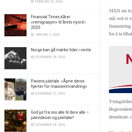
FEBRUAR 23, 2026
SIAN sin fol
Financial Times kårer
står ved et 
«remigrasjon» til årets nyord i
finansiering
2025
for å ta til
JANUAR 2, 2026
Norge kan gå mørke tider i vente
DESEMBER 28, 2025
Pavens juletale: «Åpne deres
hjerter for masseinnvandring»
DESEMBER 27, 2025
Ytringsfrihe
Begivenheten
God jul fra oss alle til dere alle –
demokrati- 
julevideoer og juletaler!
DESEMBER 24, 2025