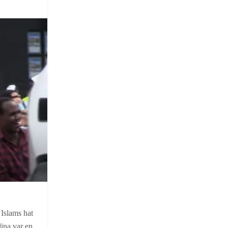
 Islams hat
ina var en