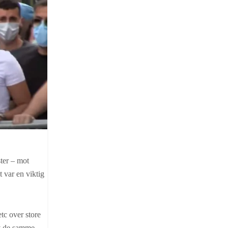
ter – mot
 var en viktig
tc over store
av de samme