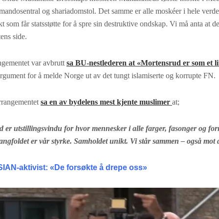
mandosentral og shariadomstol. Det samme er alle moskéer i hele verde
t som får statsstøtte for å spre sin destruktive ondskap. Vi må anta at det
tens side.
angementet var avbrutt
sa BU-nestlederen at «Mortensrud er som et l
 argument for å melde Norge ut av det tungt islamiserte og korrupte FN.
rrangementet
sa en av bydelens mest kjente muslimer
at;
er utstillingsvindu for hvor mennesker i alle farger, fasonger og for
gfoldet er vår styrke. Samholdet unikt. Vi står sammen – også mot 
SIAN-aktivist: «De forsøkte å drepe oss»