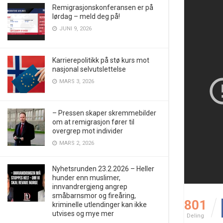
Remigrasjonskonferansen er på
lørdag – meld deg på!
JUNI 9, 2026
Karrierepolitikk på stø kurs mot
nasjonal selvutslettelse
MARS 3, 2026
– Pressen skaper skremmebilder
om at remigrasjon fører til
overgrep mot individer
MARS 2, 2026
Nyhetsrunden 23.2.2026 – Heller
hunder enn muslimer,
innvandrergjeng angrep
småbarnsmor og fireåring,
801
kriminelle utlendinger kan ikke
utvises og mye mer
Deling