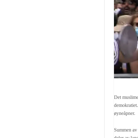
Det muslime
demokratiet.
øyneåpner.
Summen av a
deler av lan