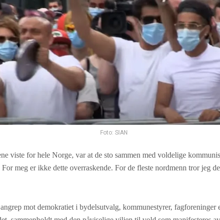
Foto: SIAN
ne viste for hele Norge, var at de sto sammen med voldelige kommunis
 For meg er ikke dette overraskende. For de fleste nordmenn tror jeg det
ngrep mot demokratiet i bydelsutvalg, kommunestyrer, fagforeninger e
det, sammenholdt med den påviselige viljen til vold som manifesteres 