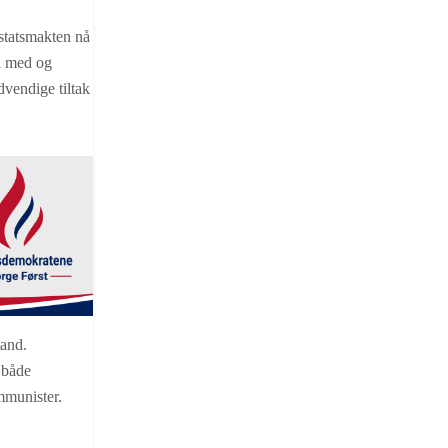
 statsmakten nå
id med og
dvendige tiltak
tand.
l både
mmunister.