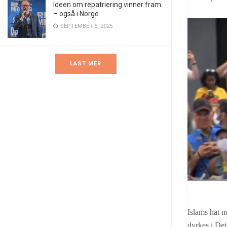
Ideen om repatriering vinner fram
– også i Norge
SEPTEMBER 5, 2025
LAST MER
Islams hat m
dyrkes i De