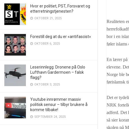
Hvor er politiet, PST, Forsvaret og
etterretningstjenesten?
OKTOBER 21, 2025
Realiteten e
herrefolkadf
bor i en is
Forestill deg at du er «antifascist»
føler islams
OKTOBER 6, 2025
En lærer på 
elevene. Det
Leserinnlegg: Dronene på Oslo
Lufthavn Gardermoen – falsk
Norge ble be
flagg?
førislamsk 
OKTOBER 3, 2025
Det er tyde
Youtube innrømmer massiv
politisk sensur – tilbyr brukere å
NRK fortell
komme tilbake!
adferd. Det 
SEPTEMBER 24, 2025
så sier kora
skolen på Mo