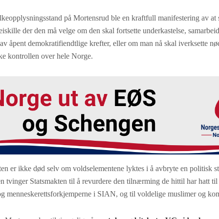
keopplysningsstand på Mortensrud ble en kraftfull manifestering av at
veiskille der den må velge om den skal fortsette underkastelse, samarbe
 av åpent demokratifiendtlige krefter, eller om man nå skal iverksette nø
bake kontrollen over hele Norge.
ten er ikke død selv om voldselementene lyktes i å avbryte en politisk s
 tvinger Statsmakten til å revurdere den tilnærming de hittil har hatt ti
og menneskerettsforkjemperne i SIAN, og til voldelige muslimer og ko