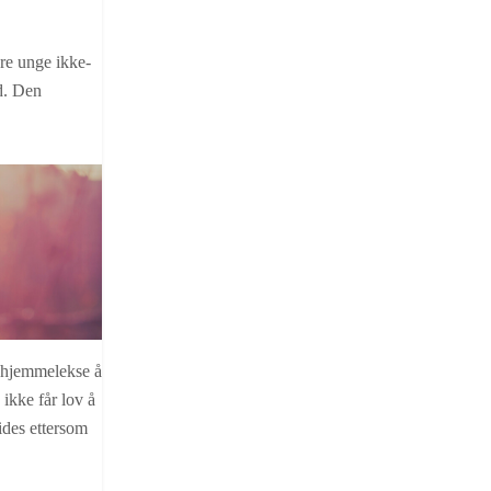
re unge ikke-
rd. Den
m hjemmelekse å
 ikke får lov å
vides ettersom