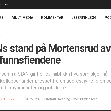
odcast
KS
MULTIMEDIA
KOMMENTAR
LESERINNLEGG
PO
t
s stand på Mortensrud av
funnsfiendene
sen fra SIAN gir her et innblikk i hva som skjer når 
kollapser under presset fra en aggressiv religion s
liti, myndigheter og politikere.
rs Thorsen
juni 22, 2020
i
Debatt
Reading Time: 13 mins read