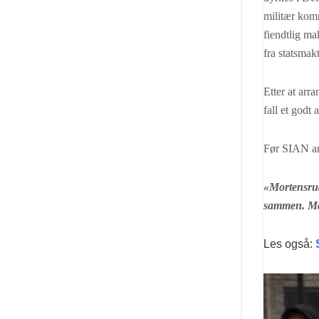
militær kom
fiendtlig mak
fra statsmak
Etter at arr
fall et godt
Før SIAN a
«Mortensrud 
sammen. Man
Les også: