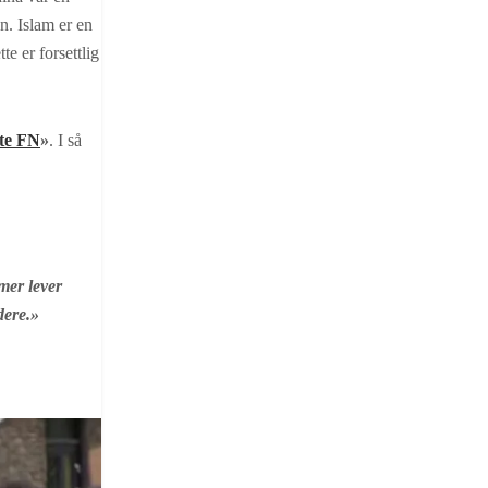
n. Islam er en
te er forsettlig
ite FN
»
. I så
mer lever
dere.»