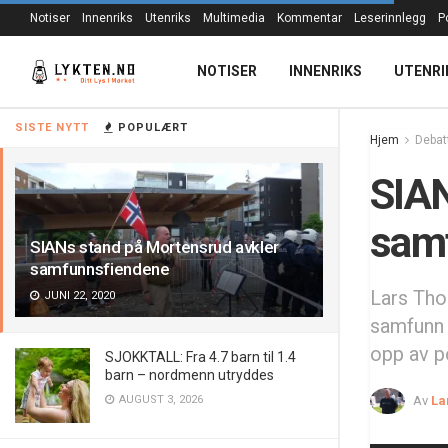
Notiser
Innenriks
Utenriks
Multimedia
Kommentar
Leserinnlegg
P
NOTISER
INNENRIKS
UTENRI
SISTE NYTT
POPULÆRT
Hjem
Debat
SIAN
sam
SIANs stand på Mortensrud avkler
samfunnsfiendene
Lars Thor
JUNI 22, 2020
samfunn 
opp av po
SJOKKTALL: Fra 4.7 barn til 1.4
barn – nordmenn utryddes
Av
La
AUGUST 3, 2026