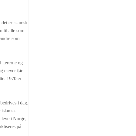
 det er islamsk
 til alle som
 andre som
il lærerne og
g elever før
tte. 1970 er
bedrives i dag.
r islamsk
å leve i Norge,
aktiseres på