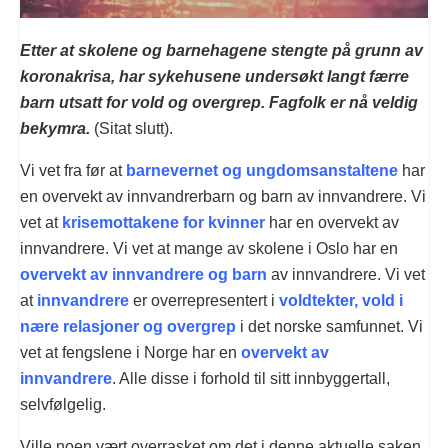
Etter at skolene og barnehagene stengte på grunn av
koronakrisa, har sykehusene undersøkt langt færre
barn utsatt for vold og overgrep. Fagfolk er nå veldig
bekymra.
(Sitat slutt).
Vi vet fra før at
barnevernet og ungdomsanstaltene
har
en overvekt av innvandrerbarn og barn av innvandrere. Vi
vet at
krisemottakene for kvinner
har en overvekt av
innvandrere. Vi vet at mange av skolene i Oslo har en
overvekt av innvandrere og barn
av innvandrere. Vi vet
at
innvandrere
er overrepresentert i
voldtekter, vold i
nære relasjoner og overgrep
i det norske samfunnet. Vi
vet at fengslene i Norge har en
overvekt av
innvandrere
. Alle disse i forhold til sitt innbyggertall,
selvfølgelig.
Ville noen vært overrasket om det i denne aktuelle saken