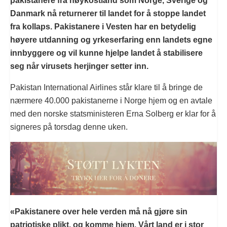
pakistanere fra høykostland som Norge, Sverige og
Danmark nå returnerer til landet for å stoppe landet
fra kollaps. Pakistanere i Vesten har en betydelig
høyere utdanning og yrkeserfaring enn landets egne
innbyggere og vil kunne hjelpe landet å stabilisere
seg når virusets herjinger setter inn.
Pakistan International Airlines står klare til å bringe de
nærmere 40.000 pakistanerne i Norge hjem og en avtale
med den norske statsministeren Erna Solberg er klar for å
signeres på torsdag denne uken.
«Pakistanere over hele verden må nå gjøre sin
patriotiske plikt, og komme hjem. Vårt land er i stor