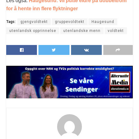
Les også:
Haugesund: vil putte eldre på dobbeltrom
for å hente inn flere flyktninger
Tags:
gjengvoldtekt
gruppevoldtekt
Haugesund
utenlandsk opprinnelse
utenlandske menn
voldtekt