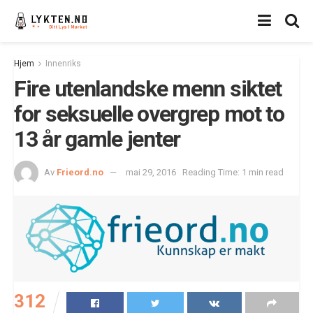
Hjem
Innenriks
Fire utenlandske menn siktet
for seksuelle overgrep mot to
13 år gamle jenter
Av
Frieord.no
mai 29, 2016
Reading Time: 1 min read
312