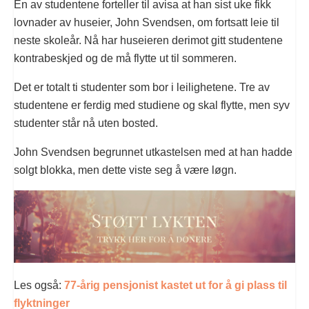
En av studentene forteller til avisa at han sist uke fikk
lovnader av huseier, John Svendsen, om fortsatt leie til
neste skoleår. Nå har huseieren derimot gitt studentene
kontrabeskjed og de må flytte ut til sommeren.
Det er totalt ti studenter som bor i leilighetene. Tre av
studentene er ferdig med studiene og skal flytte, men syv
studenter står nå uten bosted.
John Svendsen begrunnet utkastelsen med at han hadde
solgt blokka, men dette viste seg å være løgn.
Les også:
77-årig pensjonist kastet ut for å gi plass til
flyktninger