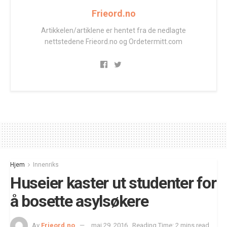
Frieord.no
Artikkelen/artiklene er hentet fra de nedlagte
nettstedene Frieord.no og Ordetermitt.com
Hjem
Innenriks
Huseier kaster ut studenter for
å bosette asylsøkere
Av
Frieord.no
mai 29, 2016
Reading Time: 2 mins read