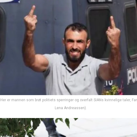
r er mannen som brøt politiets sperringer og overfalt SIANs kvinnelige taler, Fan
Lena Andreassen).