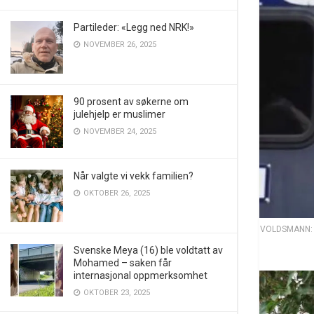
Partileder: «Legg ned NRK!»
NOVEMBER 26, 2025
90 prosent av søkerne om
julehjelp er muslimer
NOVEMBER 24, 2025
Når valgte vi vekk familien?
OKTOBER 26, 2025
VOLDSMANN: He
Svenske Meya (16) ble voldtatt av
Mohamed – saken får
internasjonal oppmerksomhet
OKTOBER 23, 2025