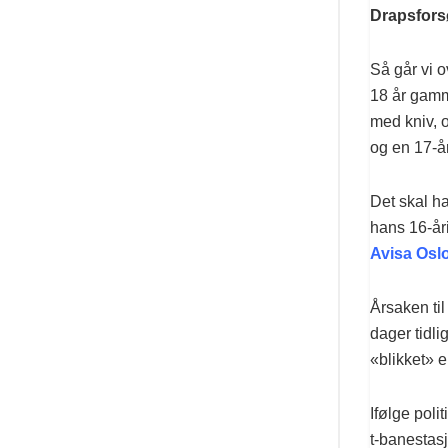
Drapsfors
Så går vi o
18 år gamm
med kniv, 
og en 17-å
Det skal h
hans 16-åri
Avisa Osl
Årsaken ti
dager tidli
«blikket» 
Ifølge pol
t-banestasj