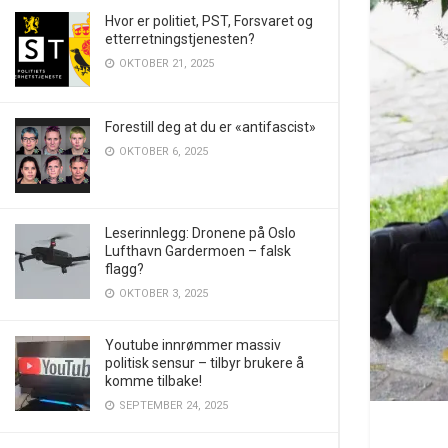
Hvor er politiet, PST, Forsvaret og
etterretningstjenesten?
OKTOBER 21, 2025
Forestill deg at du er «antifascist»
OKTOBER 6, 2025
Leserinnlegg: Dronene på Oslo
Lufthavn Gardermoen – falsk
flagg?
OKTOBER 3, 2025
Youtube innrømmer massiv
politisk sensur – tilbyr brukere å
komme tilbake!
SEPTEMBER 24, 2025