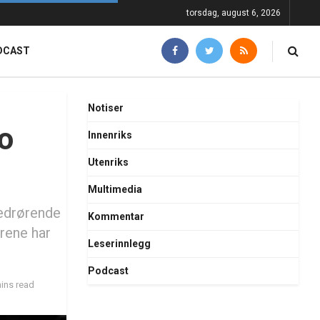
torsdag, august 6, 2026
DCAST
Notiser
lo
Innenriks
Utenriks
Multimedia
vedrørende
Kommentar
frene har
Leserinnlegg
Podcast
ins read