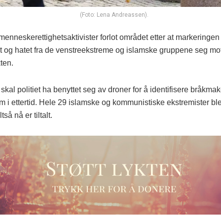
(Foto: Lena Andreassen).
nneskerettighetsaktivister forlot området etter at markeringen 
net og hatet fra de venstreekstreme og islamske gruppene seg mo
ten.
skal politiet ha benyttet seg av droner for å identifisere bråkma
 i ettertid. Hele 29 islamske og kommunistiske ekstremister ble 
tså nå er tiltalt.