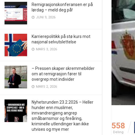
Remigrasjonskonferansen er på
lørdag – meld deg på!
JUNI 9, 2026
Karrierepolitikk på stø kurs mot
nasjonal selvutslettelse
MARS 3, 2026
– Pressen skaper skremmebilder
om at remigrasjon fører til
overgrep mot individer
MARS 2, 2026
Nyhetsrunden 23.2.2026 – Heller
hunder enn muslimer,
innvandrergjeng angrep
småbarnsmor og fireåring,
558
kriminelle utlendinger kan ikke
utvises og mye mer
Deling