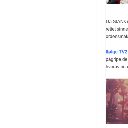
Da SIANs me
rettet sin
ordensmak
Ifølge TV2
pågripe dem
hvorav ni al