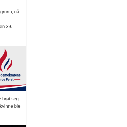
kgrunn, nå
en 29.
e brøt seg
 kvinne ble