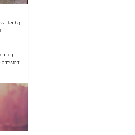
var ferdig,
t
kere og
arrestert,