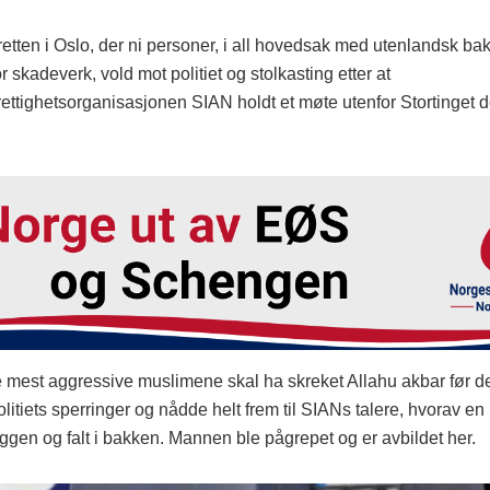
i retten i Oslo, der ni personer, i all hovedsak med utenlandsk ba
 for skadeverk, vold mot politiet og stolkasting etter at
ttighetsorganisasjonen SIAN holdt et møte utenfor Stortinget d
e mest aggressive muslimene skal ha skreket Allahu akbar før d
itiets sperringer og nådde helt frem til SIANs talere, hvorav en
yggen og falt i bakken. Mannen ble pågrepet og er avbildet her.