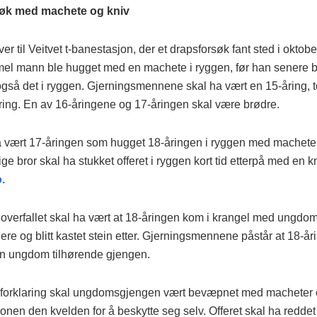
øk med machete og kniv
ver til Veitvet t-banestasjon, der et drapsforsøk fant sted i oktober
el mann ble hugget med en machete i ryggen, før han senere b
også det i ryggen. Gjerningsmennene skal ha vært en 15-åring, t
ring. En av 16-åringene og 17-åringen skal være brødre.
a vært 17-åringen som hugget 18-åringen i ryggen med machet
ge bror skal ha stukket offeret i ryggen kort tid etterpå med en kn
o.
l overfallet skal ha vært at 18-åringen kom i krangel med ung
gere og blitt kastet stein etter. Gjerningsmennene påstår at 18-å
en ungdom tilhørende gjengen.
itiforklaring skal ungdomsgjengen vært bevæpnet med macheter 
onen den kvelden for å beskytte seg selv. Offeret skal ha reddet 