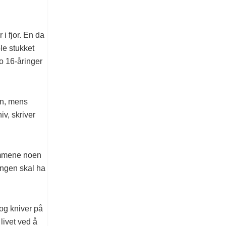
 i fjor. En da
le stukket
o 16-åringer
en, mens
iv, skriver
dommene noen
ringen skal ha
og kniver på
livet ved å