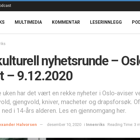
odcast
KS
MULTIMEDIA
KOMMENTAR
LESERINNLEGG
PO
riks
kulturell nyhetsrunde – Os
t – 9.12.2020
e uken har det vært en rekke nyheter i Oslo-aviser 
vold, gjengvold, kniver, macheter og drapsforsøk. O
t ned i 14-års alderen. Les en gjennomgang her.
exander Halvorsen
desember 10, 2020
i
Innenriks
Reading Time: 3 m