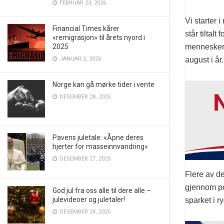
FEBRUAR 23, 2026
Vi starter 
Financial Times kårer
står tiltalt
«remigrasjon» til årets nyord i
menneskere
2025
august i år.
JANUAR 2, 2026
Norge kan gå mørke tider i vente
DESEMBER 28, 2025
Pavens juletale: «Åpne deres
hjerter for masseinnvandring»
DESEMBER 27, 2025
Flere av d
gjennom pol
God jul fra oss alle til dere alle –
julevideoer og juletaler!
sparket i r
DESEMBER 24, 2025