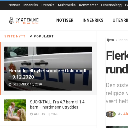
Notiser
Innenriks
Utenriks
Multimedia
Kommentar
Leserinnlegg
P
NOTISER
INNENRIKS
UTENRI
SISTE NYTT
POPULÆRT
Hjem
Innen
Fler
rund
Flerkulturell nyhetsrunde – Oslo rundt
– 9.12.2020
Den sist
DESEMBER 10, 2020
religiøs 
vært hel
SJOKKTALL: Fra 4.7 barn til 1.4
barn – nordmenn utryddes
Av
Al
AUGUST 3, 2026