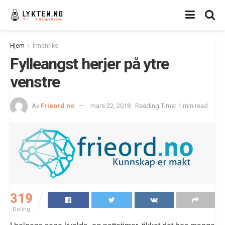
Hjem
Innenriks
Fylleangst herjer på ytre
venstre
Av
Frieord.no
mars 22, 2018
Reading Time: 1 min read
319
Deling