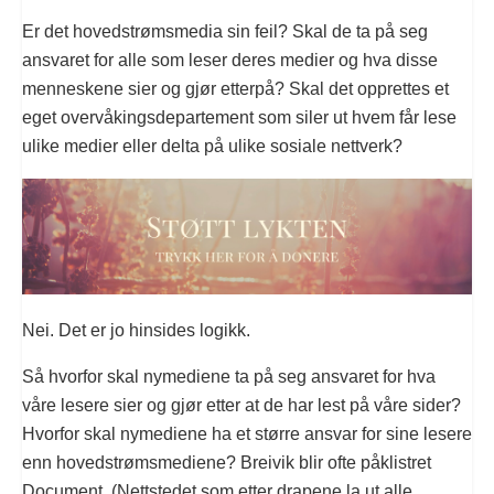
Er det hovedstrømsmedia sin feil? Skal de ta på seg
ansvaret for alle som leser deres medier og hva disse
menneskene sier og gjør etterpå? Skal det opprettes et
eget overvåkingsdepartement som siler ut hvem får lese
ulike medier eller delta på ulike sosiale nettverk?
Nei. Det er jo hinsides logikk.
Så hvorfor skal nymediene ta på seg ansvaret for hva
våre lesere sier og gjør etter at de har lest på våre sider?
Hvorfor skal nymediene ha et større ansvar for sine lesere
enn hovedstrømsmediene? Breivik blir ofte påklistret
Document. (Nettstedet som etter drapene la ut alle