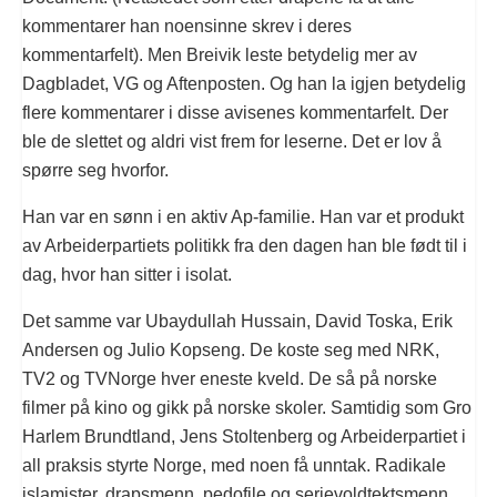
kommentarer han noensinne skrev i deres
kommentarfelt). Men Breivik leste betydelig mer av
Dagbladet, VG og Aftenposten. Og han la igjen betydelig
flere kommentarer i disse avisenes kommentarfelt. Der
ble de slettet og aldri vist frem for leserne. Det er lov å
spørre seg hvorfor.
Han var en sønn i en aktiv Ap-familie. Han var et produkt
av Arbeiderpartiets politikk fra den dagen han ble født til i
dag, hvor han sitter i isolat.
Det samme var Ubaydullah Hussain, David Toska, Erik
Andersen og Julio Kopseng. De koste seg med NRK,
TV2 og TVNorge hver eneste kveld. De så på norske
filmer på kino og gikk på norske skoler. Samtidig som Gro
Harlem Brundtland, Jens Stoltenberg og Arbeiderpartiet i
all praksis styrte Norge, med noen få unntak. Radikale
islamister, drapsmenn, pedofile og serievoldtektsmenn