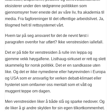
eksisterer under den rødgrønne politikken som
gjennomsyrer hver eneste del av våre liv, fra akademia til
media. Fra fagforeninger til det offentlige arbeidslivet. Ja,
tilogmed helt til rettssystemet vårt.
Hvem tar på seg ansvaret for det de nevnt først i
paragrafen ovenfor har utført? Ikke venstresiden iallefall.
Det er på tide for venstresiden å rulle inn leppa og
gjemme vekk høygaflene. Listhaug-sirkuset er rett og slett
skammelig for norsk politikk. Det er en sandkasse uten
like. Og det er ikke nymediene eller høyrevinden i Europa
og USA som er ansvarlig for verken debatt-klimaet eller
hysteriet som omfavner oss mentalt som et vått og
muggent teppe om dagen.
Men venstresiden liker å både slå og sparke nedover. Og
de liker å gi andre skylden for sin egen tilkortkommenhet.