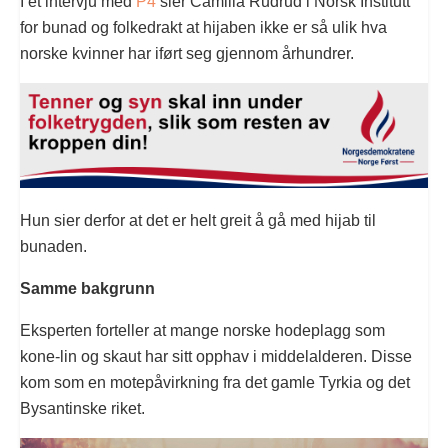
I et intervju med
P4
sier Camilla Rudrud i Norsk Institutt
for bunad og folkedrakt at hijaben ikke er så ulik hva
norske kvinner har iført seg gjennom århundrer.
Hun sier derfor at det er helt greit å gå med hijab til
bunaden.
Samme bakgrunn
Eksperten forteller at mange norske hodeplagg som
kone-lin og skaut har sitt opphav i middelalderen. Disse
kom som en motepåvirkning fra det gamle Tyrkia og det
Bysantinske riket.