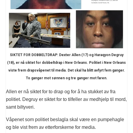
SIKTET FOR DOBBELTDRAP: Dexter Allen (17) og Haraqyon Degruy
(18), er nå siktet for dobbeltdrap i New Orleans. Politiet i New Orleans
viste frem drapsvåpenet til media. Det skal ha blitt avfyrt fem ganger.
To ganger mot sønnen og tre ganger mot faren.
Allen er nå siktet for to drap og for å ha stukket av fra
politiet. Degruy er siktet for to tilfeller av medhjelp til mord,
samt biltyveri.
Våpenet som politiet beslagla skal være en pumpehagle
og ble vist frem av etterforskerne for media.