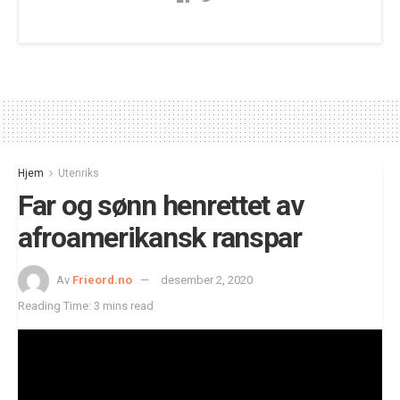
Hjem
Utenriks
Far og sønn henrettet av
afroamerikansk ranspar
Av
Frieord.no
desember 2, 2020
Reading Time: 3 mins read