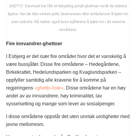
GHETTO: Danmark har fått et betydelig antall ghettoer rundt de største
byene. Her tør ikke verken politi, brannvesen eller ambulanser å kjøre inn
uten eskorte. Nå nekter også buss-sjåførene å kjøre inn i de samme
områdene.
Fire innvandrer-ghettoer
I Esbjerg er det især fire områder hvor det er vanskelig å
være bussjåfør. Disse fire områdene – Hedegårdene,
Birkekrattet, Hedelundsparken og Kvaglundsparken –
oppfyller samtidig alle kravene for å komme på
regjeringens
«ghetto-liste»
. Disse områdene har en høy
andel av av innvandrere, høy kriminalitet, lav
sysselsetting og mange som lever av sosialpenger.
I disse områdene oppstår det uten unntak uroligheter med
jevne mellomrom.