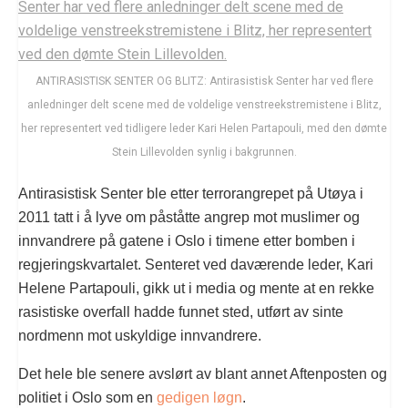
ANTIRASISTISK SENTER OG BLITZ: Antirasistisk Senter har ved flere
anledninger delt scene med de voldelige venstreekstremistene i Blitz,
her representert ved tidligere leder Kari Helen Partapouli, med den dømte
Stein Lillevolden synlig i bakgrunnen.
Antirasistisk Senter ble etter terrorangrepet på Utøya i
2011 tatt i å lyve om påståtte angrep mot muslimer og
innvandrere på gatene i Oslo i timene etter bomben i
regjeringskvartalet. Senteret ved daværende leder, Kari
Helene Partapouli, gikk ut i media og mente at en rekke
rasistiske overfall hadde funnet sted, utført av sinte
nordmenn mot uskyldige innvandrere.
Det hele ble senere avslørt av blant annet Aftenposten og
politiet i Oslo som en
gedigen løgn
.