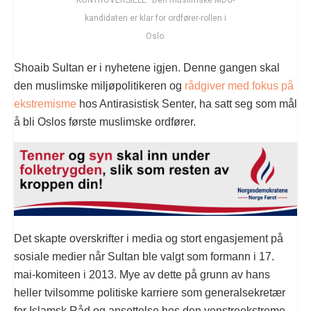
KONTROVERSIELL: Den muslimske MDG-
kandidaten er klar for ordfører-rollen i
Oslo.
Shoaib Sultan er i nyhetene igjen. Denne gangen skal
den muslimske miljøpolitikeren og
rådgiver med fokus på
ekstremisme
hos Antirasistisk Senter, ha satt seg som mål
å bli Oslos første muslimske ordfører.
Det skapte overskrifter i media og stort engasjement på
sosiale medier når Sultan ble valgt som formann i 17.
mai-komiteen i 2013. Mye av dette på grunn av hans
heller tvilsomme politiske karriere som generalsekretær
for Islamsk Råd og ansettelse hos den venstreekstreme