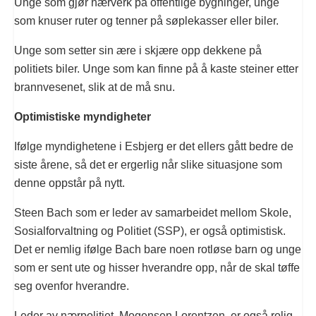
Unge som gjør hærverk på offentlige bygninger, unge
som knuser ruter og tenner på søplekasser eller biler.
Unge som setter sin ære i skjære opp dekkene på
politiets biler. Unge som kan finne på å kaste steiner etter
brannvesenet, slik at de må snu.
Optimistiske myndigheter
Ifølge myndighetene i Esbjerg er det ellers gått bedre de
siste årene, så det er ergerlig når slike situasjone som
denne oppstår på nytt.
Steen Bach som er leder av samarbeidet mellom Skole,
Sosialforvaltning og Politiet (SSP), er også optimistisk.
Det er nemlig ifølge Bach bare noen rotløse barn og unge
som er sent ute og hisser hverandre opp, når de skal tøffe
seg ovenfor hverandre.
Leder av nærpolitiet, Mogensen Lorentzen, er også rolig.