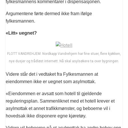
fylkesmannens kommentarer i dispensasjonen.
Argumentene førte dermed ikke fram ifølge
fylkesmannen.
«Litt» uegnet?
FLOTT VANDREHJEM: Nordkapp Vandrehjem har fine stuer, flere kjøkken,
nye dusjer og trådløst internett. Nå skal asylsøkere ta over bygningen.
Videre står det i vedtaket fra Fylkesmannen at
eiendommen ikke er uegnet som asylmottak.
«Eiendommen er avsatt som hotell til gjeldende
reguleringsplan. Sammenliknet med et hotell krever et
asylmottak et annet trafikkmønster, og beboerne vil i
hovedsak ikke disponere egne kjøretøy.
Videre vil beboerne på et asylmottak ha andre behov enn