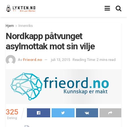
Hjem
Innenriks
Nordkapp påtvunget
asylmottak mot sin vilje
Av
Frieord.no
juli 13, 2015
Reading Time: 2 mins read
325
Deling