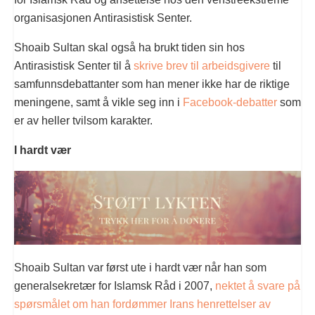
organisasjonen Antirasistisk Senter.
Shoaib Sultan skal også ha brukt tiden sin hos
Antirasistisk Senter til å
skrive brev til arbeidsgivere
til
samfunnsdebattanter som han mener ikke har de riktige
meningene, samt å vikle seg inn i
Facebook-debatter
som
er av heller tvilsom karakter.
I hardt vær
Shoaib Sultan var først ute i hardt vær når han som
generalsekretær for Islamsk Råd i 2007,
nektet å svare på
spørsmålet om han fordømmer Irans henrettelser av