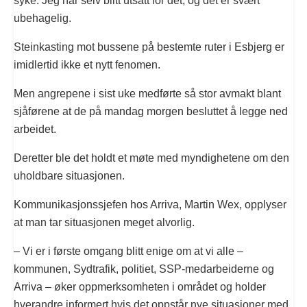
syke. Jeg har selv blitt utsatt for det, og det er svært
ubehagelig.
Steinkasting mot bussene på bestemte ruter i Esbjerg er
imidlertid ikke et nytt fenomen.
Men angrepene i sist uke medførte så stor avmakt blant
sjåførene at de på mandag morgen besluttet å legge ned
arbeidet.
Deretter ble det holdt et møte med myndighetene om den
uholdbare situasjonen.
Kommunikasjonssjefen hos Arriva, Martin Wex, opplyser
at man tar situasjonen meget alvorlig.
– Vi er i første omgang blitt enige om at vi alle –
kommunen, Sydtrafik, politiet, SSP-medarbeiderne og
Arriva – øker oppmerksomheten i området og holder
hverandre informert hvis det oppstår nye situasjoner med