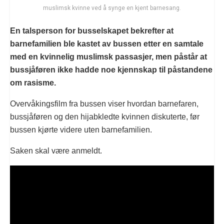
muslimsk kvinne ved å synge en kjent barnesang.
En talsperson for busselskapet bekrefter at
barnefamilien ble kastet av bussen etter en samtale
med en kvinnelig muslimsk passasjer, men påstår at
bussjåføren ikke hadde noe kjennskap til påstandene
om rasisme.
Overvåkingsfilm fra bussen viser hvordan barnefaren,
bussjåføren og den hijabkledte kvinnen diskuterte, før
bussen kjørte videre uten barnefamilien.
Saken skal være anmeldt.