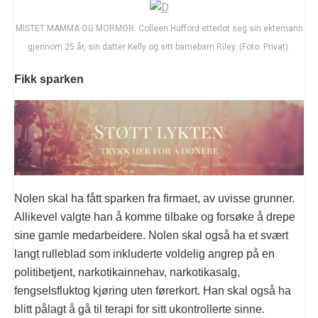
MISTET MAMMA OG MORMOR: Colleen Hufford etterlot seg sin ektemann
gjennom 25 år, sin datter Kelly og sitt barnebarn Riley. (Foto: Privat).
Fikk sparken
Nolen skal ha fått sparken fra firmaet, av uvisse grunner.
Allikevel valgte han å komme tilbake og forsøke å drepe
sine gamle medarbeidere. Nolen skal også ha et svært
langt rulleblad som inkluderte voldelig angrep på en
politibetjent, narkotikainnehav, narkotikasalg,
fengselsfluktog kjøring uten førerkort. Han skal også ha
blitt pålagt å gå til terapi for sitt ukontrollerte sinne.