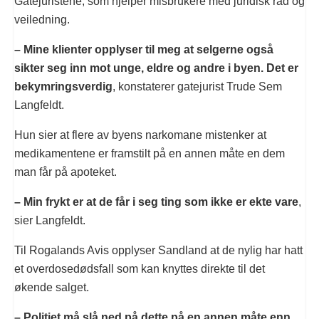
Gatejuristene, som hjelper misbrukere med juridisk råd og
veiledning.
– Mine klienter opplyser til meg at selgerne også
sikter seg inn mot unge, eldre og andre i byen. Det er
bekymringsverdig
, konstaterer gatejurist Trude Sem
Langfeldt.
Hun sier at flere av byens narkomane mistenker at
medikamentene er framstilt på en annen måte en dem
man får på apoteket.
– Min frykt er at de får i seg ting som ikke er ekte vare
,
sier Langfeldt.
Til Rogalands Avis opplyser Sandland at de nylig har hatt
et overdosedødsfall som kan knyttes direkte til det
økende salget.
– Politiet må slå ned på dette på en annen måte enn