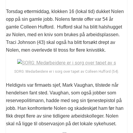
Torsdag ettermiddag, klokken 16 (lokal tid) dukket Nolen
opp på sin gamle jobb. Nolens første offer var 54 år
gamle Colleen Hufford. Hufford skal ha blitt halshugget
av Nolen, med en kniv som brukes på arbeidsplassen.
Traci Johnson (43) skal også ha blitt forsøkt drept av
Nolen, men overlevde til tross for flere knivstikk.
SORG: Medarbeidere er i sorg over tapet av Colleen Hufford (54).
Heldigvis var firmaets sjef, Mark Vaughan, tilstede når
hendelsen fant sted. Vaughan, som også jobber som
reservepolitimann, hadde med seg sin tjenestepistol på
jobb. Han konfronterte Nolen og skadeskjøt ham før han
fikk drept flere av sine tidligere arbeidskolleger. Nolen
skal nå ligge til observasjon på det lokale sykehuset.