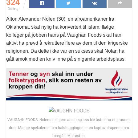
324
Deling
Alton Alexander Nolen (30), en afroamerikaner fra
Oklahoma, skal nylig ha konvertert til islam. Ifølge
kolleger på jobben hans på Vaughan Foods skal han
aktivt ha prøvd å rekruttere flere av dem til den krigerske
religionen. Da dette ikke var en suksess skal Nolan ha
gått amok med en kniv inne på sin gamle arbeidsplass.
VAUGAHN FOODS: Nolens tidligere arbeidsplass ble åsted for et grusomt
drap. Mange spekulerer i om halshuggingen er en kopi av drapene som
foregår i Midtøsten.