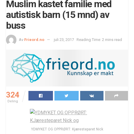
Muslim kastet familie med
autistisk barn (15 mnd) av
buss
Av
Frieord.no
juli 23, 2017
Reading Time: 2 mins read
324
Deling
YDMYKET OG OPPRØRT: Kjæresteparet Nick