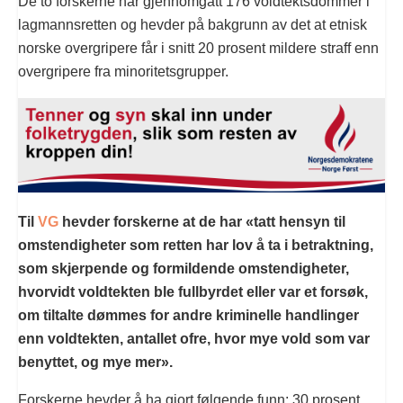
De to forskerne har gjennomgått 176 voldtektsdommer i
lagmannsretten og hevder på bakgrunn av det at etnisk
norske overgripere får i snitt 20 prosent mildere straff enn
overgripere fra minoritetsgrupper.
Til
VG
hevder forskerne at de har «tatt hensyn til
omstendigheter som retten har lov å ta i betraktning,
som skjerpende og formildende omstendigheter,
hvorvidt voldtekten ble fullbyrdet eller var et forsøk,
om tiltalte dømmes for andre kriminelle handlinger
enn voldtekten, antallet ofre, hvor mye vold som var
benyttet, og mye mer».
Forskerne hevder å ha gjort følgende funn: 30 prosent