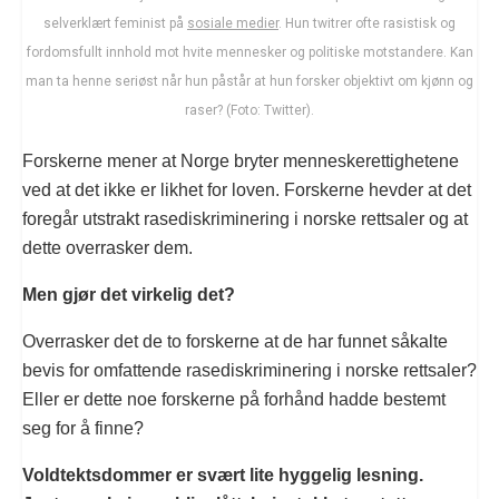
selverklært feminist på
sosiale medier
. Hun twitrer ofte rasistisk og
fordomsfullt innhold mot hvite mennesker og politiske motstandere. Kan
man ta henne seriøst når hun påstår at hun forsker objektivt om kjønn og
raser? (Foto: Twitter).
Forskerne mener at Norge bryter menneskerettighetene
ved at det ikke er likhet for loven. Forskerne hevder at det
foregår utstrakt rasediskriminering i norske rettsaler og at
dette overrasker dem.
Men gjør det virkelig det?
Overrasker det de to forskerne at de har funnet såkalte
bevis for omfattende rasediskriminering i norske rettsaler?
Eller er dette noe forskerne på forhånd hadde bestemt
seg for å finne?
Voldtektsdommer er svært lite hyggelig lesning.