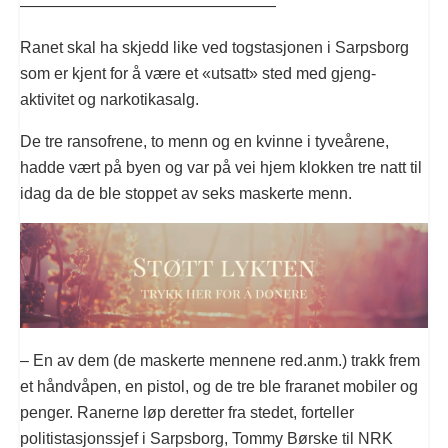
————————————————
Ranet skal ha skjedd like ved togstasjonen i Sarpsborg
som er kjent for å være et «utsatt» sted med gjeng-
aktivitet og narkotikasalg.
De tre ransofrene, to menn og en kvinne i tyveårene,
hadde vært på byen og var på vei hjem klokken tre natt til
idag da de ble stoppet av seks maskerte menn.
– En av dem (de maskerte mennene red.anm.) trakk frem
et håndvåpen, en pistol, og de tre ble fraranet mobiler og
penger. Ranerne løp deretter fra stedet, forteller
politistasjonssjef i Sarpsborg, Tommy Børske til NRK