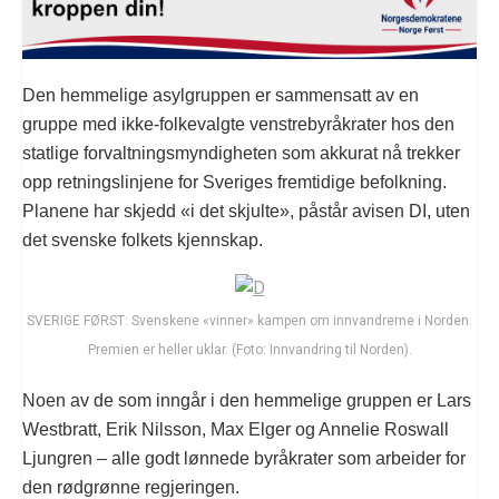
Den hemmelige asylgruppen er sammensatt av en
gruppe med ikke-folkevalgte venstrebyråkrater hos den
statlige forvaltningsmyndigheten som akkurat nå trekker
opp retningslinjene for Sveriges fremtidige befolkning.
Planene har skjedd «i det skjulte», påstår avisen DI, uten
det svenske folkets kjennskap.
SVERIGE FØRST: Svenskene «vinner» kampen om innvandrerne i Norden.
Premien er heller uklar. (Foto: Innvandring til Norden).
Noen av de som inngår i den hemmelige gruppen er Lars
Westbratt, Erik Nilsson, Max Elger og Annelie Roswall
Ljungren – alle godt lønnede byråkrater som arbeider for
den rødgrønne regjeringen.