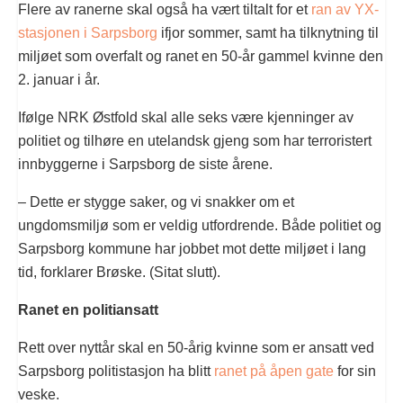
Flere av ranerne skal også ha vært tiltalt for et
ran av YX-
stasjonen i Sarpsborg
ifjor sommer, samt ha tilknytning til
miljøet som overfalt og ranet en 50-år gammel kvinne den
2. januar i år.
Ifølge NRK Østfold skal alle seks være kjenninger av
politiet og tilhøre en utelandsk gjeng som har terroristert
innbyggerne i Sarpsborg de siste årene.
– Dette er stygge saker, og vi snakker om et
ungdomsmiljø som er veldig utfordrende. Både politiet og
Sarpsborg kommune har jobbet mot dette miljøet i lang
tid, forklarer Brøske. (Sitat slutt).
Ranet en politiansatt
Rett over nyttår skal en 50-årig kvinne som er ansatt ved
Sarpsborg politistasjon ha blitt
ranet på åpen gate
for sin
veske.