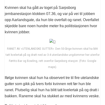
Kvinnen skal ha gått av toget på Sarpsborg
jernbanestasjon klokken 07.36, og var på vei til jobben
opp Aarlandsgate, da hun ble overfalt og ranet. Overfallet
skjedde bare noen hundre meter fra politistasjonen hvor
kvinnen jobber.
RANET AV «UTENLANDSKE GUTTER»: Den 50-årige kvinnen skal ha blitt
tatt kvelertak på og dratt ned av 3-4 utenlandske ungdommer her utenfor
Førtito Bar og Bowling, rett ovenfor Sarpsborg stasjon. (Foto: Google
maps).
Ifølge kvinnen skal hun ha observert tre til fire utelandske
gutter som gikk på tvers forbi kvinnen rett før hun ble
ranet. Plutselig skal hun ha blitt tatt kvelertak på og dratt i
bakken. Ranerne skal ha stukket av med kvinnens veske.