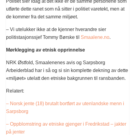
Politiet sier idag at det ikke er de samme personene som
utførte dette ranet som nå sitter i politiet varetekt, men at
de kommer fra det samme miljøet.
– Vi utelukker ikke at de kjenner hverandre sier
politistasjonssjef Tommy Børske til
Smaalene.no
.
Mørklegging av etnisk opprinnelse
NRK Østfold, Smaalenenes avis og Sarpsborg
Arbeiderblad har i så og si sin komplette dekning av dette
«miljøet» utelatt den etniske bakgrunnen til ransbanden.
Relatert:
– Norsk jente (18) brutalt bortført av utenlandske menn i
Sarpsborg
– Oppblomstring av etniske gjenger i Fredrikstad – jakter
på jenter