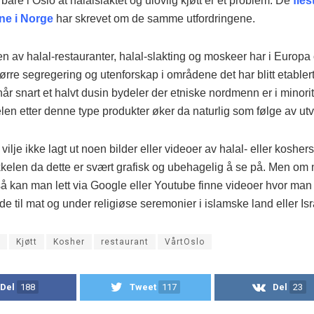
 bare i Oslo at halalslaktet og ulovlig kjøtt er et problem. De
fles
ne i Norge
har skrevet om de samme utfordringene.
en av halal-restauranter, halal-slakting og moskeer har i Europa
 større segregering og utenforskap i områdene det har blitt etablert
når snart et halvt dusin bydeler der etniske nordmenn er i minori
len etter denne type produkter øker da naturlig som følge av utv
vilje ikke lagt ut noen bilder eller videoer av halal- eller koshers
kkelen da dette er svært grafisk og ubehagelig å se på. Men om
 så kan man lett via Google eller Youtube finne videoer hvor man
de til mat og under religiøse seremonier i islamske land eller Isr
Kjøtt
Kosher
restaurant
VårtOslo
Del
188
Tweet
117
Del
23