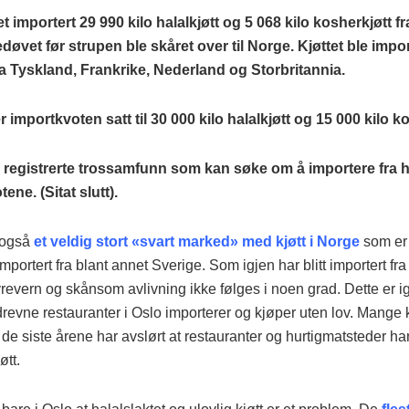
det importert 29 990 kilo halalkjøtt og 5 068 kilo kosherkjøtt 
edøvet før strupen ble skåret over til Norge. Kjøttet ble impo
a Tyskland, Frankrike, Nederland og Storbritannia.
r importkvoten satt til 30 000 kilo halalkjøtt og 15 000 kilo k
 registrerte trossamfunn som kan søke om å importere fra h
ene. (Sitat slutt).
 også
et veldig stort «svart marked» med kjøtt i Norge
som er 
importert fra blant annet Sverige. Som igjen har blitt importert f
revern og skånsom avlivning ikke følges i noen grad. Dette er i
evne restauranter i Oslo importerer og kjøper uten lov. Mange ko
 de siste årene har avslørt at restauranter og hurtigmatsteder har
øtt.