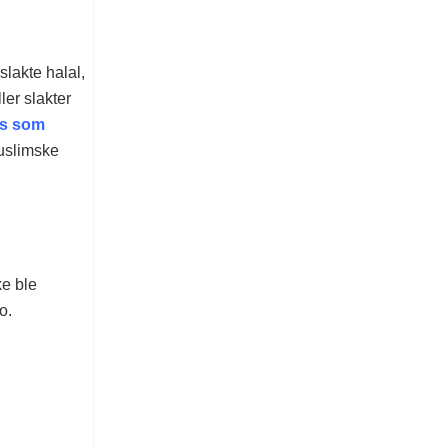
slakte halal,
ler slakter
es som
muslimske
ke ble
o.