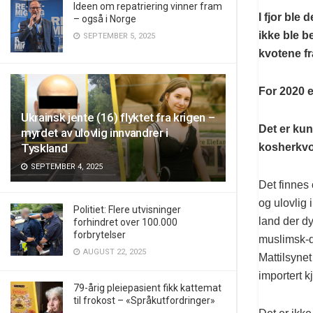
Ideen om repatriering vinner fram
I fjor ble 
– også i Norge
ikke ble b
SEPTEMBER 5, 2025
kvotene fr
For 2020 e
Ukrainsk jente (16) flyktet fra krigen –
Det er kun
myrdet av ulovlig innvandrer i
kosherkvot
Tyskland
SEPTEMBER 4, 2025
Det finnes
og ulovlig 
Politiet: Flere utvisninger
land der dy
forhindret over 100.000
forbrytelser
muslimsk-dr
AUGUST 22, 2025
Mattilsynet
importert kj
79-årig pleiepasient fikk kattemat
til frokost – «Språkutfordringer»