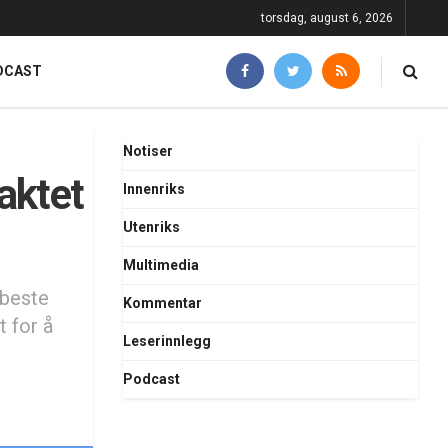
torsdag, august 6, 2026
DCAST
Notiser
aktet
Innenriks
Utenriks
Multimedia
"beste
Kommentar
t for å
Leserinnlegg
Podcast