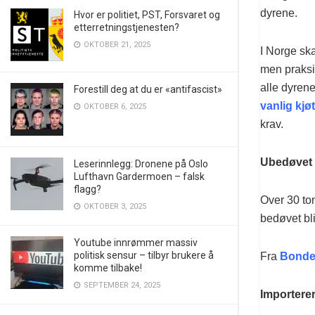
dyrene.
Hvor er politiet, PST, Forsvaret og
etterretningstjenesten?
OKTOBER 21, 2025
I Norge ska
men praksis
alle dyrene
Forestill deg at du er «antifascist»
vanlig kjø
OKTOBER 6, 2025
krav.
Ubedøvet sl
Leserinnlegg: Dronene på Oslo
Lufthavn Gardermoen – falsk
flagg?
Over 30 ton
OKTOBER 3, 2025
bedøvet bli
Youtube innrømmer massiv
politisk sensur – tilbyr brukere å
Fra
Bonde
komme tilbake!
SEPTEMBER 24, 2025
Importerer