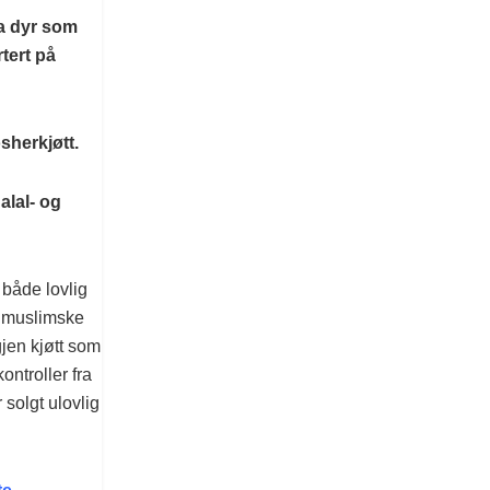
fra dyr som
rtert på
osherkjøtt.
alal- og
både lovlig
ra muslimske
gjen kjøtt som
ntroller fra
 solgt ulovlig