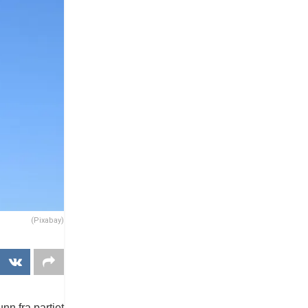
(Pixabay)
nn fra partiet