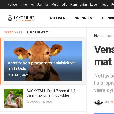
Notiser
Innenriks
Utenriks
Multimedia
Kommentar
Leserinnlegg
P
NOTISER
INNENRIKS
UTENRI
SISTE NYTT
POPULÆRT
Hjem
Innen
Vens
mat 
Venstreavis promoterer halalslaktet
mat i Oslo
Nettavis
JUNI 3, 2022
halal spi
være dyr
SJOKKTALL: Fra 4.7 barn til 1.4
barn – nordmenn utryddes
AUGUST 3, 2026
Av
Re