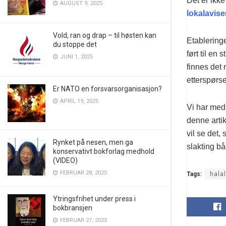
Det er ikke
AUGUST 9, 2025
lokalavise
Vold, ran og drap – til høsten kan
Etablering
du stoppe det
ført til en
JUNI 1, 2025
finnes det 
etterspørse
Er NATO en forsvarsorganisasjon?
APRIL 19, 2025
Vi har med 
denne arti
vil se det,
Rynket på nesen, men ga
slakting bå
konservativt bokforlag medhold
(VIDEO)
FEBRUAR 28, 2025
Tags:
halal
Ytringsfrihet under press i
bokbransjen
FEBRUAR 27, 2025