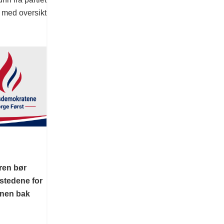
 med oversikt
eren bør
 stedene for
nnen bak