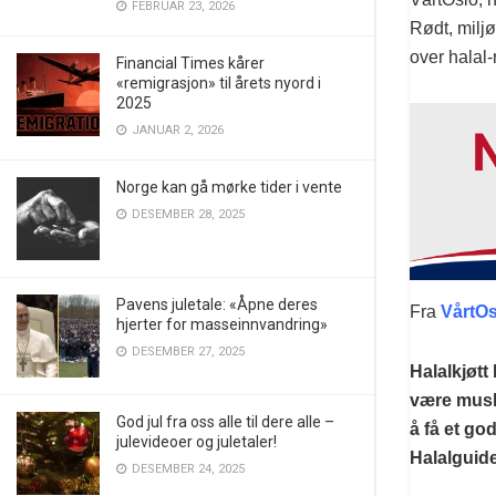
FEBRUAR 23, 2026
Rødt, milj
over halal-
Financial Times kårer
«remigrasjon» til årets nyord i
2025
JANUAR 2, 2026
Norge kan gå mørke tider i vente
DESEMBER 28, 2025
Pavens juletale: «Åpne deres
Fra
VårtOs
hjerter for masseinnvandring»
DESEMBER 27, 2025
Halalkjøtt
være musli
God jul fra oss alle til dere alle –
å få et g
julevideoer og juletaler!
Halalguiden
DESEMBER 24, 2025