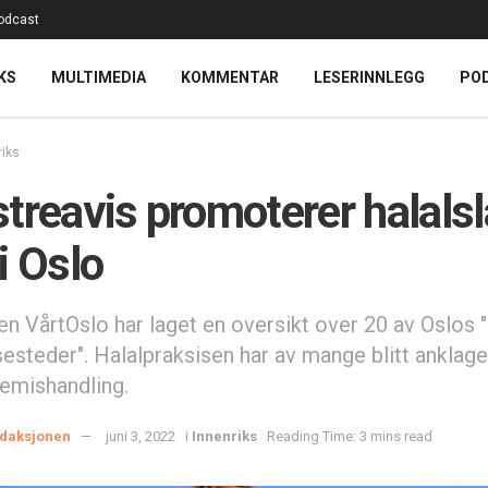
odcast
KS
MULTIMEDIA
KOMMENTAR
LESERINNLEGG
PO
riks
treavis promoterer halalsl
i Oslo
en VårtOslo har laget en oversikt over 20 av Oslos 
sesteder". Halalpraksisen har av mange blitt anklage
emishandling.
daksjonen
juni 3, 2022
i
Innenriks
Reading Time: 3 mins read