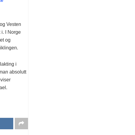
te
 og Vesten
 i. I Norge
tet og
iklingen.
lakting i
 man absolutt
 viser
ael.