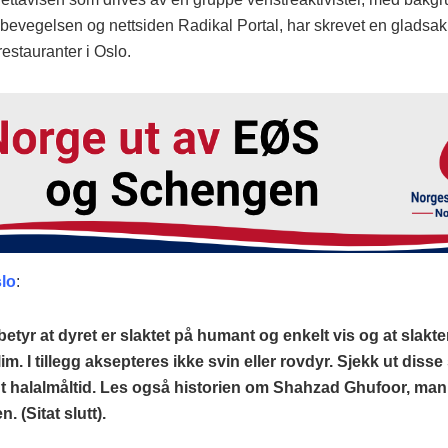
øbevegelsen og nettsiden Radikal Portal, har skrevet en gladsak
restauranter i Oslo.
lo
:
 betyr at dyret er slaktet på humant og enkelt vis og at slakt
m. I tillegg aksepteres ikke svin eller rovdyr. Sjekk ut disse
odt halalmåltid. Les også historien om Shahzad Ghufoor, ma
. (Sitat slutt).