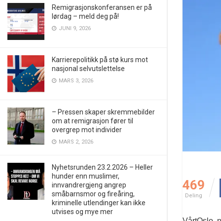
Remigrasjonskonferansen er på
lørdag – meld deg på!
JUNI 9, 2026
Karrierepolitikk på stø kurs mot
nasjonal selvutslettelse
MARS 3, 2026
– Pressen skaper skremmebilder
om at remigrasjon fører til
overgrep mot individer
MARS 2, 2026
Nyhetsrunden 23.2.2026 – Heller
hunder enn muslimer,
469
innvandrergjeng angrep
småbarnsmor og fireåring,
Deling
kriminelle utlendinger kan ikke
utvises og mye mer
VårtOslo, n