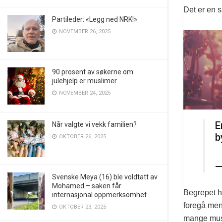
Det er en 
Partileder: «Legg ned NRK!»
NOVEMBER 26, 2025
90 prosent av søkerne om
julehjelp er muslimer
NOVEMBER 24, 2025
E
Når valgte vi vekk familien?
b
OKTOBER 26, 2025
—
Svenske Meya (16) ble voldtatt av
Mohamed – saken får
Begrepet ha
internasjonal oppmerksomhet
foregå mens
OKTOBER 23, 2025
mange musl