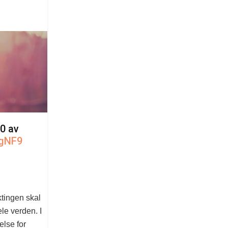
20 av
WgNF9
aktingen skal
ele verden. I
else for