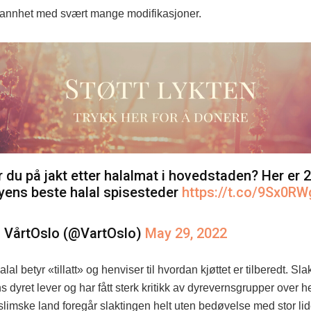
sannhet med svært mange modifikasjoner.
r du på jakt etter halalmat i hovedstaden? Her er 
yens beste halal spisesteder
https://t.co/9Sx0R
 VårtOslo (@VartOslo)
May 29, 2022
lal betyr «tillatt» og henviser til hvordan kjøttet er tilberedt. Sl
 dyret lever og har fått sterk kritikk av dyrevernsgrupper over h
imske land foregår slaktingen helt uten bedøvelse med stor lid