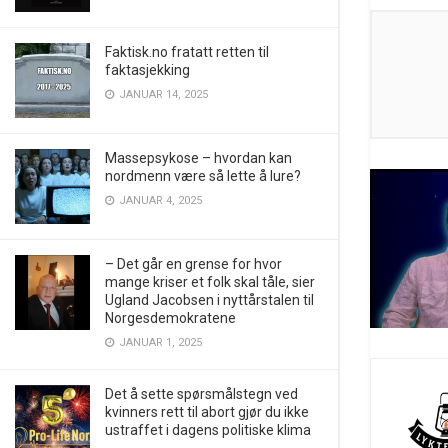
Faktisk.no fratatt retten til
faktasjekking
JANUAR 14, 2025
Massepsykose – hvordan kan
nordmenn være så lette å lure?
JANUAR 4, 2025
– Det går en grense for hvor
mange kriser et folk skal tåle, sier
Ugland Jacobsen i nyttårstalen til
Norgesdemokratene
JANUAR 1, 2025
Det å sette spørsmålstegn ved
kvinners rett til abort gjør du ikke
ustraffet i dagens politiske klima