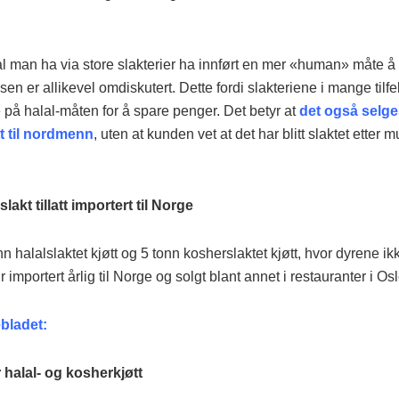
l man ha via store slakterier ha innført en mer «human» måte å 
en er allikevel omdiskutert. Dette fordi slakteriene i mange tilfel
 på halal-måten for å spare penger. Det betyr at
det også selg
tt til nordmenn
, uten at kunden vet at det har blitt slaktet etter 
akt tillatt importert til Norge
n halalslaktet kjøtt og 5 tonn kosherslaktet kjøtt, hvor dyrene ik
r importert årlig til Norge og solgt blant annet i restauranter i Osl
bladet:
 halal- og kosherkjøtt