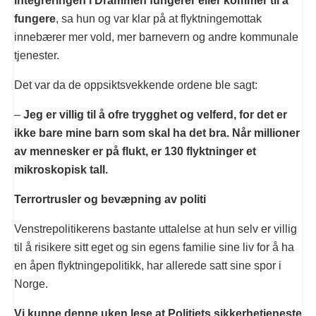
integreringen i Drammen fungerer eller kommer til å
fungere
, sa hun og var klar på at flyktningemottak
innebærer mer vold, mer barnevern og andre kommunale
tjenester.
Det var da de oppsiktsvekkende ordene ble sagt:
–
Jeg er villig til å ofre trygghet og velferd, for det er
ikke bare mine barn som skal ha det bra. Når millioner
av mennesker er på flukt, er 130 flyktninger et
mikroskopisk tall.
Terrortrusler og bevæpning av politi
Venstrepolitikerens bastante uttalelse at hun selv er villig
til å risikere sitt eget og sin egens familie sine liv for å ha
en åpen flyktningepolitikk, har allerede satt sine spor i
Norge.
Vi kunne denne uken lese at Politiets sikkerhetjeneste