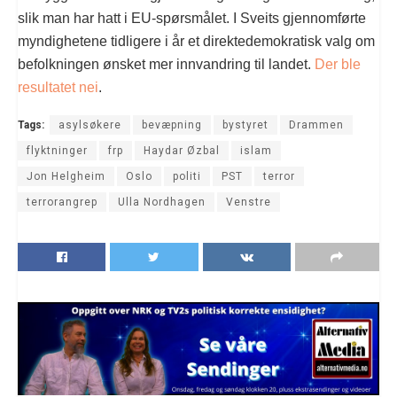
slik man har hatt i EU-spørsmålet. I Sveits gjennomførte
myndighetene tidligere i år et direktedemokratisk valg om
befolkningen ønsket mer innvandring til landet.
Der ble
resultatet nei
.
Tags:
asylsøkere
bevæpning
bystyret
Drammen
flyktninger
frp
Haydar Øzbal
islam
Jon Helgheim
Oslo
politi
PST
terror
terrorangrep
Ulla Nordhagen
Venstre