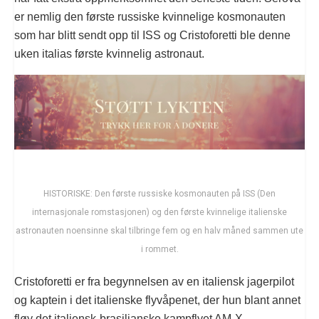
er nemlig den første russiske kvinnelige kosmonauten
som har blitt sendt opp til ISS og Cristoforetti ble denne
uken italias første kvinnelig astronaut.
HISTORISKE: Den første russiske kosmonauten på ISS (Den
internasjonale romstasjonen) og den første kvinnelige italienske
astronauten noensinne skal tilbringe fem og en halv måned sammen ute
i rommet.
Cristoforetti er fra begynnelsen av en italiensk jagerpilot
og kaptein i det italienske flyvåpenet, der hun blant annet
fløy det italiensk-brasilianske kampflyet AM-X.