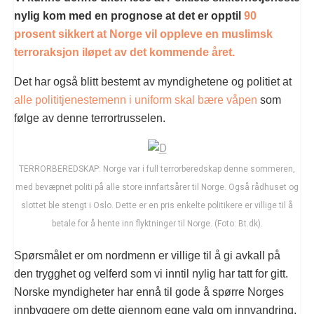
nylig kom med en prognose at det er opptil
90
prosent sikkert at Norge vil oppleve en muslimsk
terroraksjon iløpet av det kommende året.
Det har også blitt bestemt av myndighetene og politiet at
alle polititjenestemenn i uniform skal bære våpen
som
følge av denne terrortrusselen.
TERRORBEREDSKAP: Norge var i full terrorberedskap denne sommeren,
med bevæpnet politi på alle store innfartsårer til Norge. Også rådhuset og
slottet ble stengt i Oslo. Dette er en pris enkelte politikere er villige til å
betale for å hente inn flyktninger til Norge. (Foto: Bt.dk).
Spørsmålet er om nordmenn er villige til å gi avkall på
den trygghet og velferd som vi inntil nylig har tatt for gitt.
Norske myndigheter har ennå til gode å spørre Norges
innbyggere om dette gjennom egne valg om innvandring,