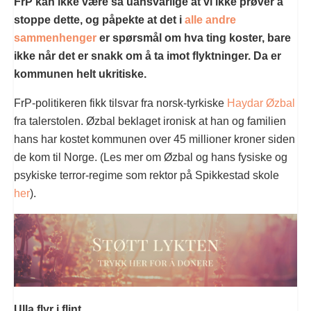
FrP kan ikke være så uansvarlige at vi ikke prøver å
stoppe dette, og påpekte at det i
alle andre
sammenhenger
er spørsmål om hva ting koster, bare
ikke når det er snakk om å ta imot flyktninger. Da er
kommunen helt ukritiske.
FrP-politikeren fikk tilsvar fra norsk-tyrkiske
Haydar Øzbal
fra talerstolen. Øzbal beklaget ironisk at han og familien
hans har kostet kommunen over 45 millioner kroner siden
de kom til Norge. (Les mer om Øzbal og hans fysiske og
psykiske terror-regime som rektor på Spikkestad skole
her
).
Ulla flyr i flint