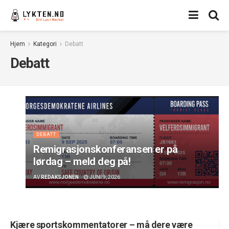
Hjem
Kategori
Debatt
Debatt
DEBATT
Remigrasjonskonferansen er på
lørdag – meld deg på!
AV
REDAKSJONEN
JUNI 9, 2026
Kjære sportskommentatorer – må dere være