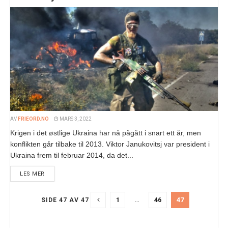
AV
FRIEORD.NO
MARS 3, 2022
Krigen i det østlige Ukraina har nå pågått i snart ett år, men
konflikten går tilbake til 2013. Viktor Janukovitsj var president i
Ukraina frem til februar 2014, da det...
LES MER
1
…
46
47
SIDE 47 AV 47