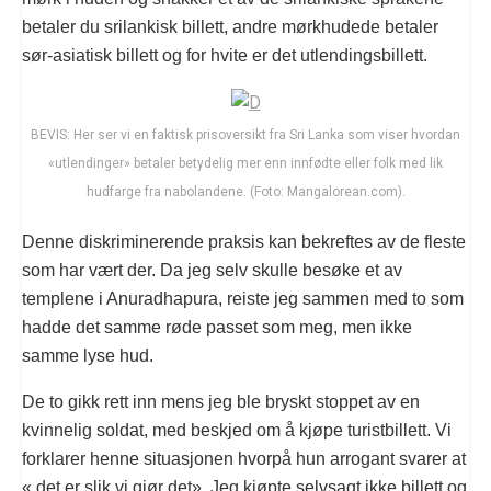
betaler du srilankisk billett, andre mørkhudede betaler
sør-asiatisk billett og for hvite er det utlendingsbillett.
BEVIS: Her ser vi en faktisk prisoversikt fra Sri Lanka som viser hvordan
«utlendinger» betaler betydelig mer enn innfødte eller folk med lik
hudfarge fra nabolandene. (Foto: Mangalorean.com).
Denne diskriminerende praksis kan bekreftes av de fleste
som har vært der. Da jeg selv skulle besøke et av
templene i Anuradhapura, reiste jeg sammen med to som
hadde det samme røde passet som meg, men ikke
samme lyse hud.
De to gikk rett inn mens jeg ble bryskt stoppet av en
kvinnelig soldat, med beskjed om å kjøpe turistbillett. Vi
forklarer henne situasjonen hvorpå hun arrogant svarer at
« det er slik vi gjør det». Jeg kjøpte selvsagt ikke billett og