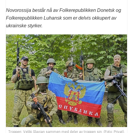
Novorossija består nå av Folkerepublikken Donetsk og
Folkerepublikken Luhansk som er delvis okkupert av
ukrainske styrker.
Troppen: Veliki Slavian sammen med deler av troppen sin. (Foto: Privat).