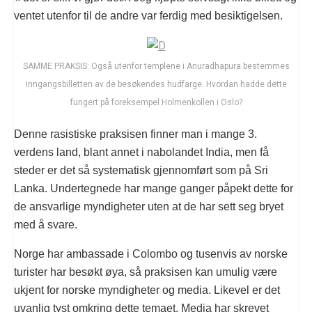
ventet utenfor til de andre var ferdig med besiktigelsen.
SAMME PRAKSIS: Også utenfor templene i Anuradhapura bestemmes
inngangsbilletten av de besøkendes hudfarge. Hvordan hadde dette
fungert på foreksempel Holmenkollen i Oslo?
Denne rasistiske praksisen finner man i mange 3.
verdens land, blant annet i nabolandet India, men få
steder er det så systematisk gjennomført som på Sri
Lanka. Undertegnede har mange ganger påpekt dette for
de ansvarlige myndigheter uten at de har sett seg bryet
med å svare.
Norge har ambassade i Colombo og tusenvis av norske
turister har besøkt øya, så praksisen kan umulig være
ukjent for norske myndigheter og media. Likevel er det
uvanlig tyst omkring dette temaet. Media har skrevet