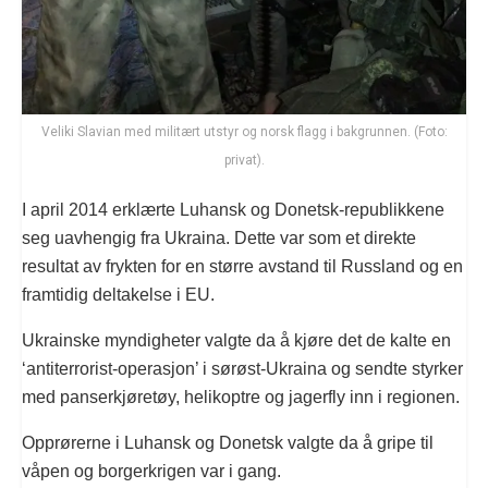
Veliki Slavian med militært utstyr og norsk flagg i bakgrunnen. (Foto:
privat).
I april 2014 erklærte Luhansk og Donetsk-republikkene
seg uavhengig fra Ukraina. Dette var som et direkte
resultat av frykten for en større avstand til Russland og en
framtidig deltakelse i EU.
Ukrainske myndigheter valgte da å kjøre det de kalte en
‘antiterrorist-operasjon’ i sørøst-Ukraina og sendte styrker
med panserkjøretøy, helikoptre og jagerfly inn i regionen.
Opprørerne i Luhansk og Donetsk valgte da å gripe til
våpen og borgerkrigen var i gang.