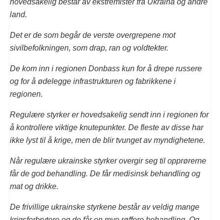
hovedsakelig består av ekstremister fra Ukraina og andre
land.
Det er de som begår de verste overgrepene mot
sivilbefolkningen, som drap, ran og voldtekter.
De kom inn i regionen Donbass kun for å drepe russere
og for å ødelegge infrastrukturen og fabrikkene i
regionen.
Regulære styrker er hovedsakelig sendt inn i regionen for
å kontrollere viktige knutepunkter. De fleste av disse har
ikke lyst til å krige, men de blir tvunget av myndighetene.
Når regulære ukrainske styrker overgir seg til opprørerne
får de god behandling. De får medisinsk behandling og
mat og drikke.
De frivillige ukrainske styrkene består av veldig mange
krigsforbrytere og de får en mye røffere behandling. Og