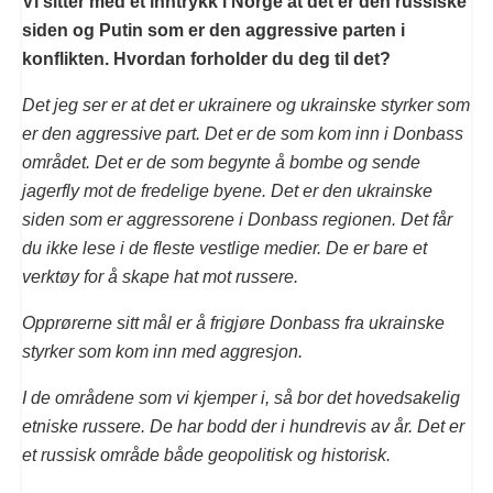
Vi sitter med et inntrykk i Norge at det er den russiske
siden og Putin som er den aggressive parten i
konflikten. Hvordan forholder du deg til det?
Det jeg ser er at det er ukrainere og ukrainske styrker som
er den aggressive part. Det er de som kom inn i Donbass
området. Det er de som begynte å bombe og sende
jagerfly mot de fredelige byene. Det er den ukrainske
siden som er aggressorene i Donbass regionen. Det får
du ikke lese i de fleste vestlige medier. De er bare et
verktøy for å skape hat mot russere.
Opprørerne sitt mål er å frigjøre Donbass fra ukrainske
styrker som kom inn med aggresjon.
I de områdene som vi kjemper i, så bor det hovedsakelig
etniske russere. De har bodd der i hundrevis av år. Det er
et russisk område både geopolitisk og historisk.