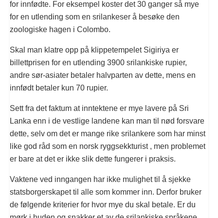
for innfødte. For eksempel koster det 30 ganger så mye
for en utlending som en srilankeser å besøke den
zoologiske hagen i Colombo.
Skal man klatre opp på klippetempelet Sigiriya er
billettprisen for en utlending 3900 srilankiske rupier,
andre sør-asiater betaler halvparten av dette, mens en
innfødt betaler kun 70 rupier.
Sett fra det faktum at inntektene er mye lavere på Sri
Lanka enn i de vestlige landene kan man til nød forsvare
dette, selv om det er mange rike srilankere som har minst
like god råd som en norsk ryggsekkturist , men problemet
er bare at det er ikke slik dette fungerer i praksis.
Vaktene ved inngangen har ikke mulighet til å sjekke
statsborgerskapet til alle som kommer inn. Derfor bruker
de følgende kriterier for hvor mye du skal betale. Er du
mørk i huden og snakker et av de srilankiske språkene