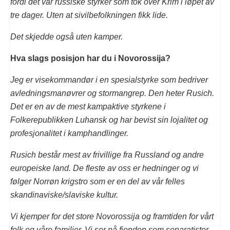
fordi det var russiske styrker som tok over Krim i løpet av
tre dager. Uten at sivilbefolkningen fikk lide.
Det skjedde også uten kamper.
Hva slags posisjon har du i Novorossija?
Jeg er visekommandør i en spesialstyrke som bedriver
avledningsmanøvrer og stormangrep. Den heter Rusich.
Det er en av de mest kampaktive styrkene i
Folkerepublikken Luhansk og har bevist sin lojalitet og
profesjonalitet i kamphandlinger.
Rusich består mest av frivillige fra Russland og andre
europeiske land. De fleste av oss er hedninger og vi
følger Norrøn krigstro som er en del av vår felles
skandinaviske/slaviske kultur.
Vi kjemper for det store Novorossija og framtiden for vårt
folk og våre familier. Vi ser på fienden som separatister