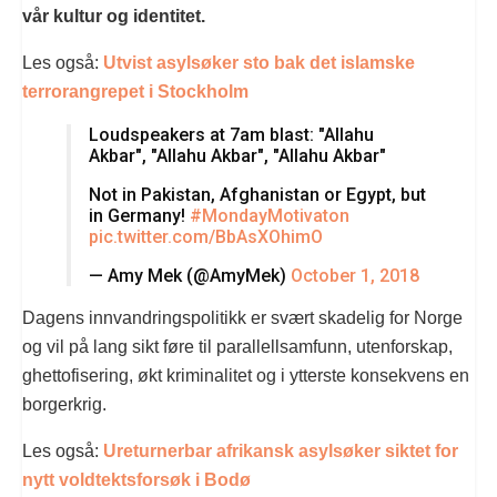
vår kultur og identitet.
Les også:
Utvist asylsøker sto bak det islamske
terrorangrepet i Stockholm
Loudspeakers at 7am blast: "Allahu
Akbar", "Allahu Akbar", "Allahu Akbar"
Not in Pakistan, Afghanistan or Egypt, but
in Germany!
#MondayMotivaton
pic.twitter.com/BbAsXOhimO
— Amy Mek (@AmyMek)
October 1, 2018
Dagens innvandringspolitikk er svært skadelig for Norge
og vil på lang sikt føre til parallellsamfunn, utenforskap,
ghettofisering, økt kriminalitet og i ytterste konsekvens en
borgerkrig.
Les også:
Ureturnerbar afrikansk asylsøker siktet for
nytt voldtektsforsøk i Bodø