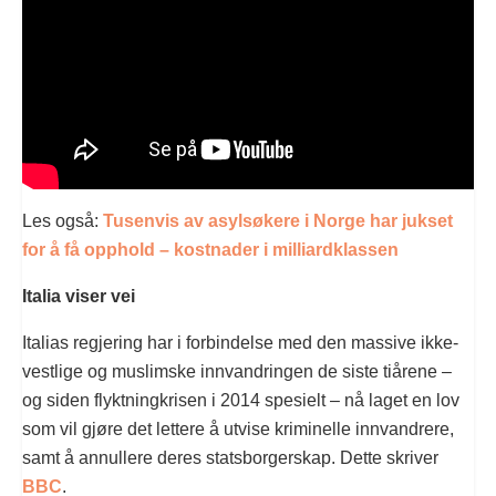
Les også:
Tusenvis av asylsøkere i Norge har jukset
for å få opphold – kostnader i milliardklassen
Italia viser vei
Italias regjering har i forbindelse med den massive ikke-
vestlige og muslimske innvandringen de siste tiårene –
og siden flyktningkrisen i 2014 spesielt – nå laget en lov
som vil gjøre det lettere å utvise kriminelle innvandrere,
samt å annullere deres statsborgerskap. Dette skriver
BBC
.