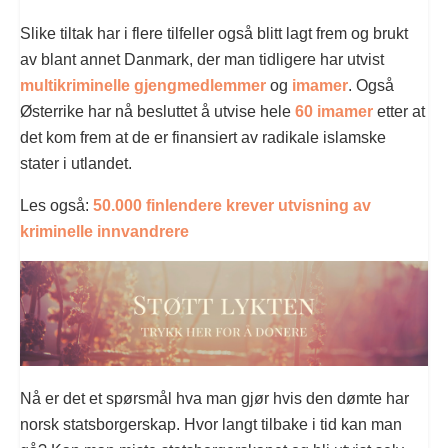
Slike tiltak har i flere tilfeller også blitt lagt frem og brukt
av blant annet Danmark, der man tidligere har utvist
multikriminelle gjengmedlemmer
og
imamer
. Også
Østerrike har nå besluttet å utvise hele
60 imamer
etter at
det kom frem at de er finansiert av radikale islamske
stater i utlandet.
Les også:
50.000 finlendere krever utvisning av
kriminelle innvandrere
Nå er det et spørsmål hva man gjør hvis den dømte har
norsk statsborgerskap. Hvor langt tilbake i tid kan man