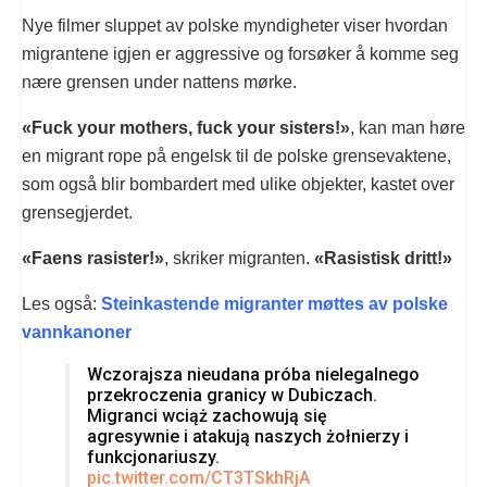
Nye filmer sluppet av polske myndigheter viser hvordan
migrantene igjen er aggressive og forsøker å komme seg
nære grensen under nattens mørke.
«Fuck your mothers, fuck your sisters!»
, kan man høre
en migrant rope på engelsk til de polske grensevaktene,
som også blir bombardert med ulike objekter, kastet over
grensegjerdet.
«Faens rasister!»
, skriker migranten.
«Rasistisk dritt!»
Les også:
Steinkastende migranter møttes av polske
vannkanoner
Wczorajsza nieudana próba nielegalnego
przekroczenia granicy w Dubiczach.
Migranci wciąż zachowują się
agresywnie i atakują naszych żołnierzy i
funkcjonariuszy.
pic.twitter.com/CT3TSkhRjA