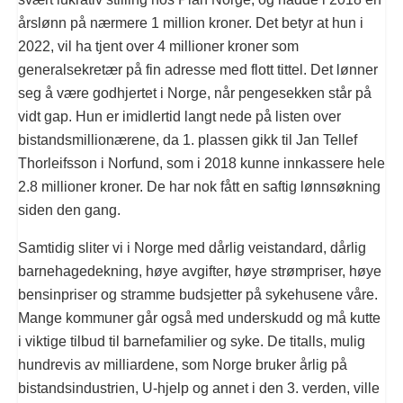
årslønn på nærmere 1 million kroner. Det betyr at hun i
2022, vil ha tjent over 4 millioner kroner som
generalsekretær på fin adresse med flott tittel. Det lønner
seg å være godhjertet i Norge, når pengesekken står på
vidt gap. Hun er imidlertid langt nede på listen over
bistandsmillionærene, da 1. plassen gikk til Jan Tellef
Thorleifsson i Norfund, som i 2018 kunne innkassere hele
2.8 millioner kroner. De har nok fått en saftig lønnsøkning
siden den gang.
Samtidig sliter vi i Norge med dårlig veistandard, dårlig
barnehagedekning, høye avgifter, høye strømpriser, høye
bensinpriser og stramme budsjetter på sykehusene våre.
Mange kommuner går også med underskudd og må kutte
i viktige tilbud til barnefamilier og syke. De titalls, mulig
hundrevis av milliardene, som Norge bruker årlig på
bistandsindustrien, U-hjelp og annet i den 3. verden, ville