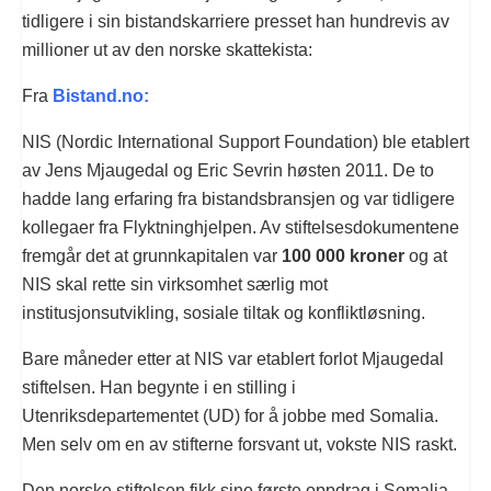
tidligere i sin bistandskarriere presset han hundrevis av
millioner ut av den norske skattekista:
Fra
Bistand.no:
NIS (Nordic International Support Foundation) ble etablert
av Jens Mjaugedal og Eric Sevrin høsten 2011. De to
hadde lang erfaring fra bistandsbransjen og var tidligere
kollegaer fra Flyktninghjelpen. Av stiftelsesdokumentene
fremgår det at grunnkapitalen var
100 000 kroner
og at
NIS skal rette sin virksomhet særlig mot
institusjonsutvikling, sosiale tiltak og konfliktløsning.
Bare måneder etter at NIS var etablert forlot Mjaugedal
stiftelsen. Han begynte i en stilling i
Utenriksdepartementet (UD) for å jobbe med Somalia.
Men selv om en av stifterne forsvant ut, vokste NIS raskt.
Den norske stiftelsen fikk sine første oppdrag i Somalia