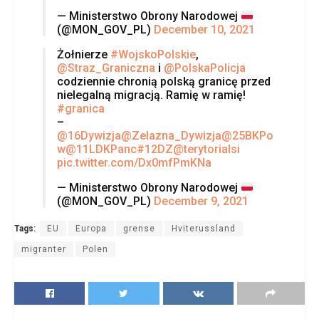
— Ministerstwo Obrony Narodowej
(@MON_GOV_PL)
December 10, 2021
Żołnierze
#WojskoPolskie
,
@Straz_Graniczna
i
@PolskaPolicja
codziennie chronią polską granicę przed
nielegalną migracją. Ramię w ramię!
#granica
–
@16Dywizja
@Zelazna_Dywizja
@25BKPo
w
@11LDKPanc
#12DZ
@terytorialsi
pic.twitter.com/Dx0mfPmKNa
— Ministerstwo Obrony Narodowej
(@MON_GOV_PL)
December 9, 2021
Tags:
EU
Europa
grense
Hviterussland
migranter
Polen