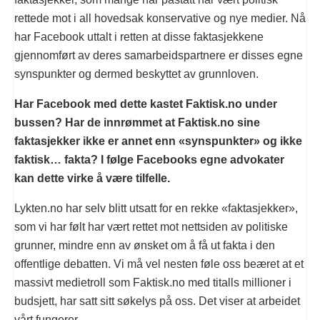
rettede mot i all hovedsak konservative og nye medier. Nå
har Facebook uttalt i retten at disse faktasjekkene
gjennomført av deres samarbeidspartnere er disses egne
synspunkter og dermed beskyttet av grunnloven.
Har Facebook med dette kastet Faktisk.no under
bussen? Har de innrømmet at Faktisk.no sine
faktasjekker ikke er annet enn «synspunkter» og ikke
faktisk… fakta? I følge Facebooks egne advokater
kan dette virke å være tilfelle.
Lykten.no har selv blitt utsatt for en rekke «faktasjekker»,
som vi har følt har vært rettet mot nettsiden av politiske
grunner, mindre enn av ønsket om å få ut fakta i den
offentlige debatten. Vi må vel nesten føle oss beæret at et
massivt medietroll som Faktisk.no med titalls millioner i
budsjett, har satt sitt søkelys på oss. Det viser at arbeidet
vårt fungerer.