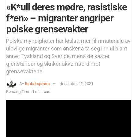
«K*ull deres mødre, rasistiske
f*en» – migranter angriper
polske grensevakter
Polske myndigheter har løslatt mer filmmateriale av
ulovlige migranter som ønsker å ta seg inn til blant
annet Tyskland og Sverige, mens de kaster
gjenstander og skriker ukvemsord mot
grensevaktene.
Av
Redaksjonen
desember 12, 2021
Reading Time: 1 min read