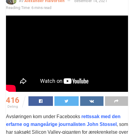
Av
Alexander Halvorsen
desember 14, 2021
Reading Time: 6 mins read
416
Deling
Avsløringen kom under Facebooks
rettssak med den
erfarne og mangeårige journalisten John Stossel
, som
har saksøkt Silicon Valley-giganten for ærekrenkelse over