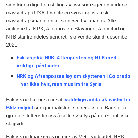
sine løgnaktige fremstilling av hva som skjedde under et
massedrap i USA. Der ble en syrisk og islamsk
massedrapsmann omtalt som «en hvit mann». Alle
artiklene fra NRK, Aftenposten, Stavanger Aftenblad og
NTB står fremdeles uendret i skrivende stund, desember
2021.
Faktasjekk: NRK, Aftenposten og NTB med
uriktige påstander
NRK og Aftenposten løy om skytteren i Colorado
– var ikke hvit, men muslim fra Syria
Faktisk.no har også ansatt
voldelige antifa-aktivister fra
Blitz-miljøet
som journalister i sin redaksjon. Bare for å
gjøre det lettere for oss å sette søkelys på deres politiske
slagside.
Faktisk.no finansieres og eies av VG, Dagbladet, NRK,