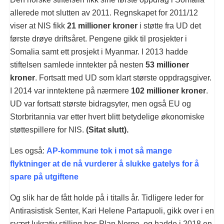
allerede mot slutten av 2011. Regnskapet for 2011/12
viser at NIS fikk
21 millioner kroner
i støtte fra UD det
første drøye driftsåret. Pengene gikk til prosjekter i
Somalia samt ett prosjekt i Myanmar. I 2013 hadde
stiftelsen samlede inntekter på nesten
53 millioner
kroner
. Fortsatt med UD som klart største oppdragsgiver.
I 2014 var inntektene på nærmere
102 millioner kroner
.
UD var fortsatt største bidragsyter, men også EU og
Storbritannia var etter hvert blitt betydelige økonomiske
støttespillere for NIS.
(Sitat slutt).
Les også:
AP-kommune tok i mot så mange
flyktninger at de nå vurderer å slukke gatelys for å
spare på utgiftene
Og slik har de fått holde på i titalls år. Tidligere leder for
Antirasistisk Senter, Kari Helene Partapuoli, gikk over i en
svært lukrativ stilling hos Plan Norge, og hadde i 2018 en