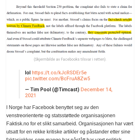
(Skjermbilde av Facebooks tilsvar i retten).
lol
https://t.co/kJcRSDEr5e
pic.twitter.com/BcFruA8Zw5
— Tim Pool (@Timcast)
December 14,
2021
I Norge har Facebook benyttet seg av den
venstreorienterte og statsstøttede organisasjonen
Faktisk.no for et slikt samarbeid. Organisasjonen har vært
utsatt for en rekke kritiske artikler og påstander etter sine
faktasjekker, som mange har påstått har vært politisk