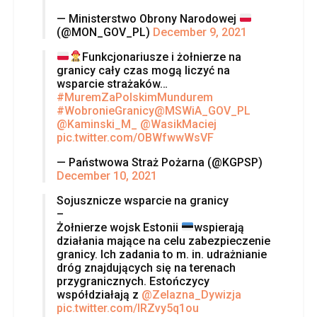
— Ministerstwo Obrony Narodowej
(@MON_GOV_PL)
December 9, 2021
Funkcjonariusze i żołnierze na
granicy cały czas mogą liczyć na
wsparcie strażaków…
#MuremZaPolskimMundurem
#WobronieGranicy
@MSWiA_GOV_PL
@Kaminski_M_
@WasikMaciej
pic.twitter.com/OBWfwwWsVF
— Państwowa Straż Pożarna (@KGPSP)
December 10, 2021
Sojusznicze wsparcie na granicy
–
Żołnierze wojsk Estonii
wspierają
działania mające na celu zabezpieczenie
granicy. Ich zadania to m. in. udrażnianie
dróg znajdujących się na terenach
przygranicznych. Estończycy
współdziałają z
@Zelazna_Dywizja
pic.twitter.com/IRZvy5q1ou