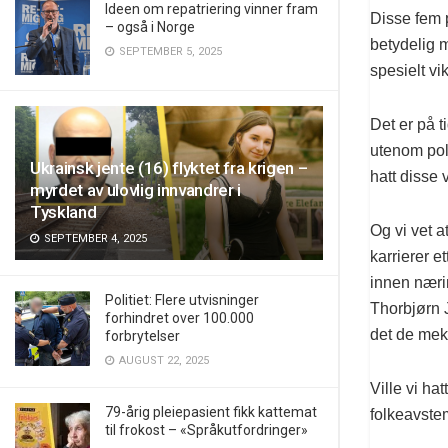
Ideen om repatriering vinner fram
Disse fem p
– også i Norge
betydelig m
SEPTEMBER 5, 2025
spesielt vi
Det er på t
utenom poli
Ukrainsk jente (16) flyktet fra krigen –
hatt disse 
myrdet av ulovlig innvandrer i
Tyskland
Og vi vet a
SEPTEMBER 4, 2025
karrierer e
innen næri
Politiet: Flere utvisninger
Thorbjørn J
forhindret over 100.000
det de mekt
forbrytelser
AUGUST 22, 2025
Ville vi ha
79-årig pleiepasient fikk kattemat
folkeavste
til frokost – «Språkutfordringer»