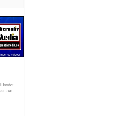
 i landet
 sentrum.