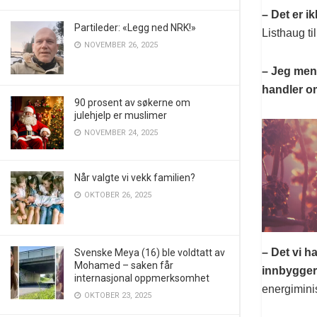
– Det er i
Partileder: «Legg ned NRK!»
Listhaug ti
NOVEMBER 26, 2025
– Jeg mene
handler om
90 prosent av søkerne om
julehjelp er muslimer
NOVEMBER 24, 2025
Når valgte vi vekk familien?
OKTOBER 26, 2025
– Det vi h
Svenske Meya (16) ble voldtatt av
Mohamed – saken får
innbyggere
internasjonal oppmerksomhet
energiminist
OKTOBER 23, 2025