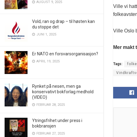
AUGUST 9, 2025
Ville vi ha
folkeavste
Vold, ran og drap – til høsten kan
du stoppe det
Ville Oslo 
JUNI 1, 2025
Mer makt ti
Er NATO en forsvarsorganisasjon?
APRIL 19, 2025
Tags:
folk
Vindkraftv
Rynket på nesen, men ga
konservativt bokforlag medhold
(VIDEO)
FEBRUAR 28, 2025
Ytringsfrihet under press i
bokbransjen
FEBRUAR 27, 2025