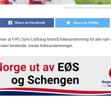
SYLVI LISTHAUG. (Foto: Bjørn Inge 
Share on Facebook
Share on Twitter
iver at FrPs Sylvi Listhaug foreslå folkeavstemning for alle nye 
nsker bindende, lokale folkeavstemninger.