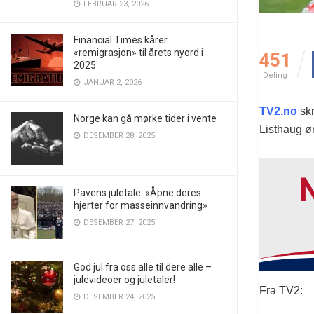
FEBRUAR 23, 2026
Financial Times kårer
«remigrasjon» til årets nyord i
451
2025
Deling
JANUAR 2, 2026
TV2.no
skr
Norge kan gå mørke tider i vente
Listhaug ø
DESEMBER 28, 2025
Pavens juletale: «Åpne deres
hjerter for masseinnvandring»
DESEMBER 27, 2025
God jul fra oss alle til dere alle –
julevideoer og juletaler!
Fra TV2:
DESEMBER 24, 2025