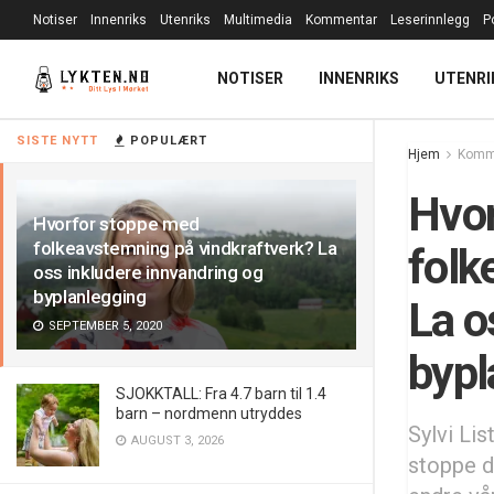
Notiser
Innenriks
Utenriks
Multimedia
Kommentar
Leserinnlegg
P
NOTISER
INNENRIKS
UTENRI
SISTE NYTT
POPULÆRT
Hjem
Komm
Hvor
Hvorfor stoppe med
folkeavstemning på vindkraftverk? La
folk
oss inkludere innvandring og
byplanlegging
La o
SEPTEMBER 5, 2020
bypl
SJOKKTALL: Fra 4.7 barn til 1.4
barn – nordmenn utryddes
Sylvi Li
AUGUST 3, 2026
stoppe de