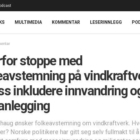
odcast
KS
MULTIMEDIA
KOMMENTAR
LESERINNLEGG
PO
entar
for stoppe med
eavstemning på vindkraftv
ss inkludere innvandring o
anlegging
sthaug ønsker folkeavstemning om vindkraftverk. Hv
r? Norske politikere har gitt seg selv fullmakt til å