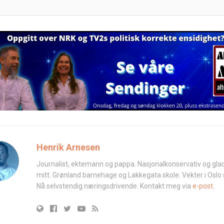
Henrik Arnesen
Journalist, ektemann og pappa. Nasjonalkonservativ og glad
mitt. Grønland barnehage og Lakkegata skole. Vekter i Oslo
Nå selvstendig næringsdrivende. Kontakt meg via
e-post.