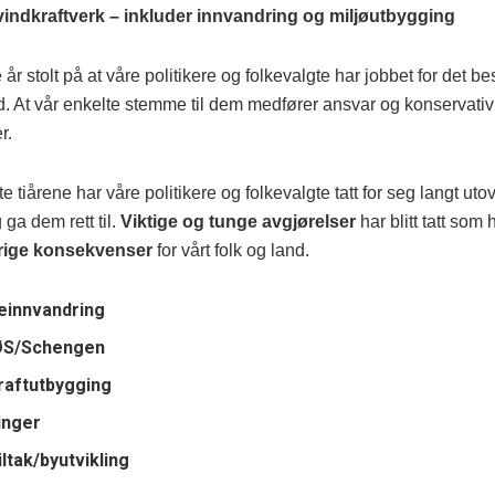
vindkraftverk – inkluder innvandring og miljøutbygging
e år stolt på at våre politikere og folkevalgte har jobbet for det bes
d. At vår enkelte stemme til dem medfører ansvar og konservativ
r.
e tiårene har våre politikere og folkevalgte tatt for seg langt utov
 ga dem rett til.
Viktige og tunge avgjørelser
har blitt tatt som
rige konsekvenser
for vårt folk og land.
innvandring
ØS/Schengen
raftutbygging
inger
iltak/byutvikling