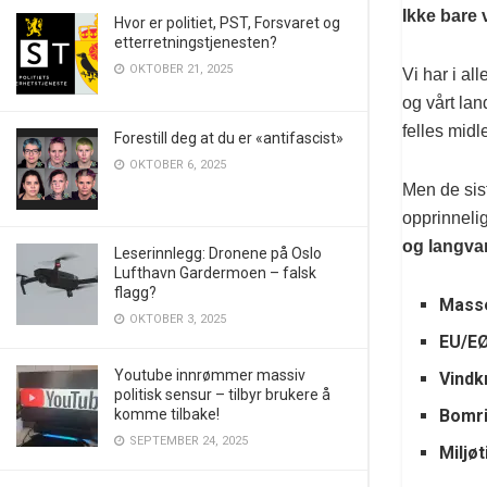
Ikke bare 
Hvor er politiet, PST, Forsvaret og
etterretningstjenesten?
OKTOBER 21, 2025
Vi har i all
og vårt lan
felles midle
Forestill deg at du er «antifascist»
OKTOBER 6, 2025
Men de sist
opprinnelig
og langva
Leserinnlegg: Dronene på Oslo
Lufthavn Gardermoen – falsk
flagg?
Masse
OKTOBER 3, 2025
EU/E
Youtube innrømmer massiv
Vindk
politisk sensur – tilbyr brukere å
Bomr
komme tilbake!
SEPTEMBER 24, 2025
Miljøt