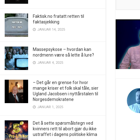
Faktisk.no fratatt retten til
faktasjekking
JANUAR 14, 2025
Massepsykose – hvordan kan
nordmenn være så lette å lure?
JANUAR 4, 2025
– Det går en grense for hvor
mange kriser et folk skal tåle, sier
Ugland Jacobsen i nyttårstalen til
Norgesdemokratene
JANUAR 1, 2025
Det å sette spørsmålstegn ved
kvinners rett til abort gjør du ikke
ustraffet i dagens politiske klima