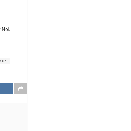
n
? Nei.
haug