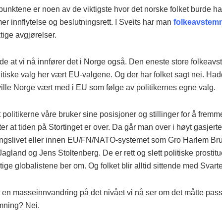
unktene er noen av de viktigste hvor det norske folket burde ha 
er innflytelse og beslutningsrett. I Sveits har man
folkeavstem
ktige avgjørelser.
ide at vi nå innfører det i Norge også. Den eneste store folkea
tiske valg her vært EU-valgene. Og der har folket sagt nei. Had
ville Norge vært med i EU som følge av politikernes egne valg.
t politikerne våre bruker sine posisjoner og stillinger for å frem
tter at tiden på Stortinget er over. Da går man over i høyt gasjerte 
ngslivet eller innen EU/FN/NATO-systemet som Gro Harlem Bru
agland og Jens Stoltenberg. De er rett og slett politiske prostit
ige globalistene ber om. Og folket blir alltid sittende med Svart
tt en masseinnvandring på det nivået vi nå ser om det måtte pas
mning? Nei.