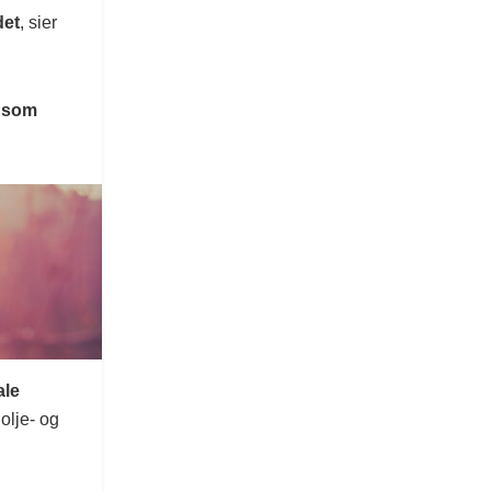
det
, sier
, som
ale
 olje- og