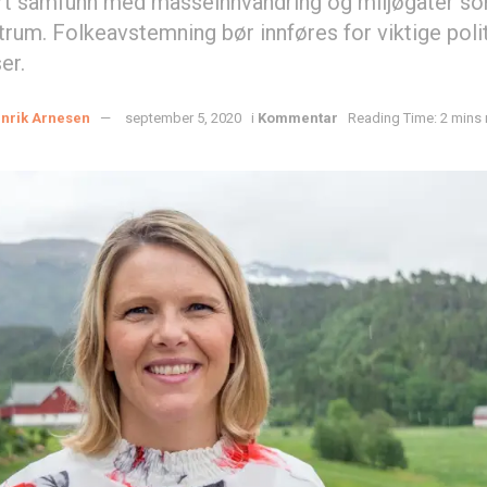
rt samfunn med masseinnvandring og miljøgater som
trum. Folkeavstemning bør innføres for viktige poli
er.
nrik Arnesen
september 5, 2020
i
Kommentar
Reading Time: 2 mins 