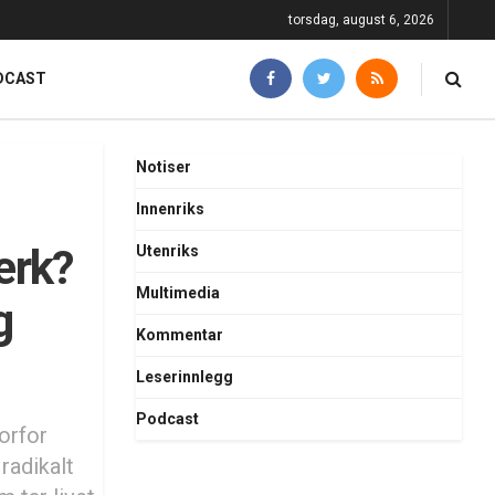
torsdag, august 6, 2026
DCAST
Notiser
Innenriks
erk?
Utenriks
Multimedia
g
Kommentar
Leserinnlegg
Podcast
orfor
 radikalt