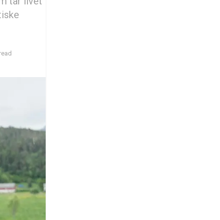
 tar livet
tiske
read