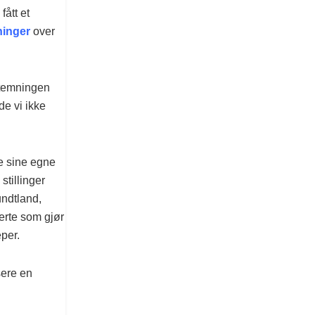
fått et
ninger
over
vstemningen
de vi ikke
me sine egne
stillinger
ndtland,
uerte som gjør
eper.
sere en