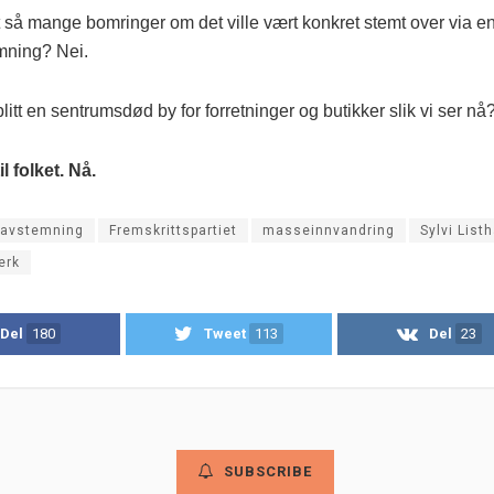
tt så mange bomringer om det ville vært konkret stemt over via e
mning? Nei.
blitt en sentrumsdød by for forretninger og butikker slik vi ser nå
l folket. Nå.
eavstemning
Fremskrittspartiet
masseinnvandring
Sylvi List
erk
Del
180
Tweet
113
Del
23
SUBSCRIBE