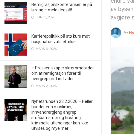
endre vå
Remigrasjonskonferansen er på
av bysen
lørdag – meld deg på!
avgjørels
JUNI 9, 2026
Av
He
Karrierepolitikk på stø kurs mot
nasjonal selvutslettelse
MARS 3, 2026
– Pressen skaper skremmebilder
om at remigrasjon fører til
overgrep mot individer
MARS 2, 2026
Nyhetsrunden 23.2.2026 – Heller
hunder enn muslimer,
innvandrergjeng angrep
småbarnsmor og fireåring,
kriminelle utlendinger kan ikke
utvises og mye mer