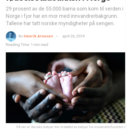
29 prosent av de 55.000 barna som kom til verden i
Norge i fjor har en mor med innvandrerbakgrunn.
Tallene har tatt norske myndigheter på sengen.
Av
Henrik Arnesen
april 26, 2019
Reading Time: 1 min read
På vei ut. Norske babyer blir erstattet av babyer fra innvandrerforeldre i