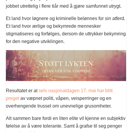
jobbet utrettelig i flere tiår med å gjøre samfunnet utrygt.
Et land hvor løgnere og kriminelle belønnes for sin atferd.
Et land hvor ærlige og bekymrede mennesker
stigmatiseres og forfølges, dersom de uttrykker bekymring
for den negative utviklingen.
Resultatet er at
selv nasjonaldagen 17. mai har blitt
preget
av væpnet politi, våpen, veisperringer og en
overhengende trussel om unevnelige grusomheter.
Alt sammen bare fordi en liten elite vil kjenne en subjektiv
følelse av å være tolerante. Samt å grafse til seg penger