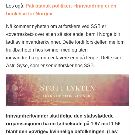
Les ogå:
Pakistansk politiker: «Innvandring er en
berikelse for Norge»
Nå kommer nyheten om at forskere ved SSB er
«overrasket» over at en så stor andel barn i Norge blir
født av innvandrerkvinner. Dette fordi forskjellen mellom
fruktbarheten hos kvinner med og uten
innvandrerbakgrunn er lavere enn på lenge. Dette sier
Astri Syse, som er seniorforsker hos SSB.
Innvandrerkvinner skal ifølge den statsstøttede
organisasjonen ha en fødselsrate på 1.87 mot 1.56
blant den «øvrige» kvinnelige befolkningen. (Les: