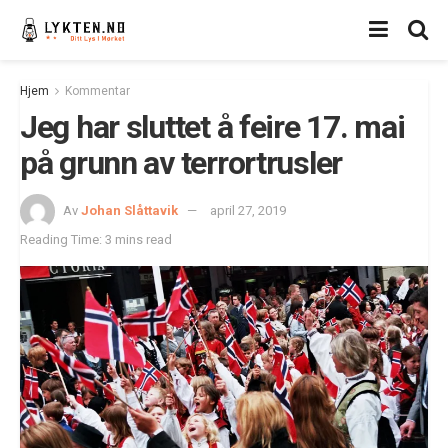
Hjem
Kommentar
Jeg har sluttet å feire 17. mai
på grunn av terrortrusler
Av
Johan Slåttavik
april 27, 2019
Reading Time: 3 mins read