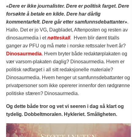
«Dere er ikke journalister. Dere er politisk farget. Dere
forsøkte å betale en kilde. Dere har dårlig
kommentarfelt. Dere går etter samfunnsdebattanter»
.
Hallo. Det er jo VG, Dagbladet, Aftenposten og resten av
dinosaurmedia i et
nøtteskall
. Hvem blir dømt titalls
ganger av PFU og må møte i norske rettssaler hvert år?
Dinosaurmedia
.
Hvem bryter både redaktørplakaten og
vær varsom-plakaten daglig? Dinosaurmedia. Hvem er
politisk rødfarget i all sitt redaksjonelle materiale?
Dinosaurmedia. Hvem henger ut samfunnsdebattanter og
privatpersoner som ikke opererer innenfor den rødgrønne
politiske sfæren? Dinosaurmedia.
Og dette både tror og vet vi seeren i dag så klart og
tydelig. Dobbeltmoralen. Hykleriet. Småligheten.