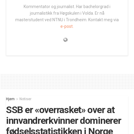
Kommentator og journalist. Har bachelorgrad i
journalistikk fra Høgskulen i Volda. Er nå
masterstudent ved NTNU i Trondheim. Kontakt meg via
e-post.
Hjem
Notiser
SSB er «overrasket» over at
innvandrerkvinner dominerer
fødselsstatistikken i Norge