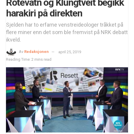
Rotevatn og Klungtveit begikk
harakiri på direkten
Sjelden har to erfarne venstreideologer tråkket på
flere miner enn det som ble fremvist på NRK debatt
ikveld.
Av
Redaksjonen
april 25, 2019
Reading Time: 2 mins read