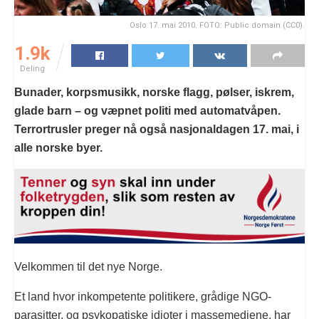
Oslo 17. mai 2010. FOTO: Public domain (CC0).
1.9k
Deling
Bunader, korpsmusikk, norske flagg, pølser, iskrem,
glade barn – og væpnet politi med automatvåpen.
Terrortrusler preger nå også nasjonaldagen 17. mai, i
alle norske byer.
Velkommen til det nye Norge.
Et land hvor inkompetente politikere, grådige NGO-
parasitter, og psykopatiske idioter i massemediene, har