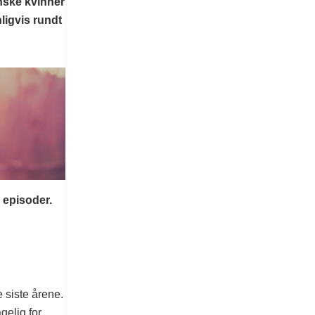
nske kvinner
ligvis rundt
 episoder.
 siste årene.
gelig for