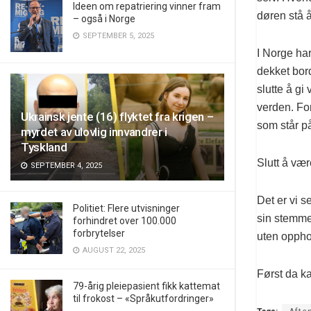
Ideen om repatriering vinner fram
døren stå 
– også i Norge
SEPTEMBER 5, 2025
I Norge har
dekket bord
slutte å gi
verden. For
Ukrainsk jente (16) flyktet fra krigen –
som står på
myrdet av ulovlig innvandrer i
Tyskland
Slutt å vær
SEPTEMBER 4, 2025
Det er vi 
Politiet: Flere utvisninger
sin stemme 
forhindret over 100.000
forbrytelser
uten opphol
AUGUST 22, 2025
Først da k
79-årig pleiepasient fikk kattemat
til frokost – «Språkutfordringer»