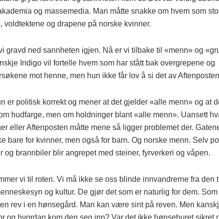
, akademia og massemedia. Man måtte snakke om hvem som sto
e, voldtektene og drapene på norske kvinner.
vi gravd ned sannheten igjen. Nå er vi tilbake til «menn» og «g
skje Indigo vil fortelle hvem som har stått bak overgrepene og
rsøkene mot henne, men hun ikke får lov å si det av Aftenposten
 er politisk korrekt og mener at det gjelder «alle menn» og at d
 om hudfarge, men om holdninger blant «alle menn». Uansett hv
r eller Aftenposten måtte mene så ligger problemet der. Gatene 
ke bare for kvinner, men også for barn. Og norske menn. Selv poli
og brannbiler blir angrepet med steiner, fyrverkeri og våpen.
er vi til roten. Vi må ikke se oss blinde innvandrerne fra den 
enneskesyn og kultur. De gjør det som er naturlig for dem. Som
s en rev i en hønsegård. Man kan være sint på reven. Men kansk
for og hvordan kom den seg inn? Var det ikke hønseburet sikret