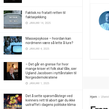
Faktisk.no fratatt retten til
faktasjekking
JANUAR 14, 2025
Massepsykose – hvordan kan
nordmenn være så lette å lure?
JANUAR 4, 2025
– Det går en grense for hvor
mange kriser et folk skal tåle, sier
Ugland Jacobsen i nyttårstalen til
Norgesdemokratene
JANUAR 1, 2025
Det å sette spørsmålstegn ved
Hjem
Utenr
kvinners rett til abort gjør du ikke
ustraffet i dagens politiske klima