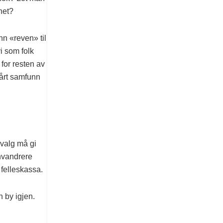
het?
nn «reven» til
i som folk
 for resten av
vårt samfunn
 valg må gi
nnvandrere
 felleskassa.
 by igjen.