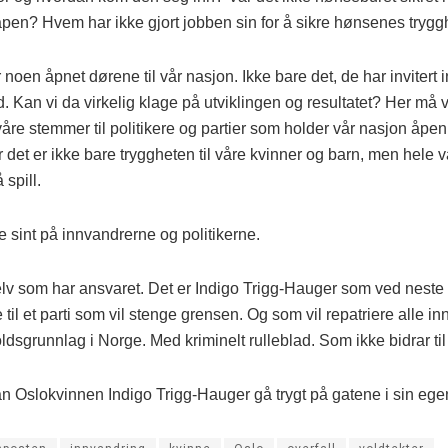
åpen? Hvem har ikke gjort jobben sin for å sikre hønsenes trygg
 noen åpnet dørene til vår nasjon. Ikke bare det, de har invitert i
. Kan vi da virkelig klage på utviklingen og resultatet? Her må v
 våre stemmer til politikere og partier som holder vår nasjon åpen
 det er ikke bare tryggheten til våre kvinner og barn, men hele 
 spill.
e sint på innvandrerne og politikerne.
selv som har ansvaret. Det er Indigo Trigg-Hauger som ved neste
til et parti som vil stenge grensen. Og som vil repatriere alle i
dsgrunnlag i Norge. Med kriminelt rulleblad. Som ikke bidrar til
an Oslokvinnen Indigo Trigg-Hauger gå trygt på gatene i sin egen