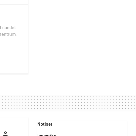
 i landet
 sentrum.
Notiser
Innenriks