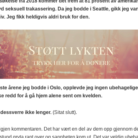
rsøkelse fra 2018 kommer det frem at 81 prosent av amerika
d seksuell trakassering. Da jeg bodde i Seattle, gikk jeg van
v. Jeg fikk heldigvis aldri bruk for den.
ste årene jeg bodde i Oslo, opplevde jeg ingen ubehagelige
ke redd for å gå hjem alene sent om kvelden.
t dessverre ikke lenger.
(Sitat slutt).
 igjen kommentaren. Det har vært en del av dem opp gjennom de
stund gryta rant over og sannheten kom ut. Det var veldig ubeha