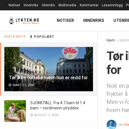
Notiser
Innenriks
Utenriks
Multimedia
Kommentar
Leserinnlegg
P
NOTISER
INNENRIKS
UTENRI
SISTE NYTT
POPULÆRT
Hjem
Komm
Tør 
for
Tør ikke fortelle hvem hun er redd for
Nok en p
MARS 27, 2022
frykter å
Men vi fo
SJOKKTALL: Fra 4.7 barn til 1.4
barn – nordmenn utryddes
hvem har 
AUGUST 3, 2026
Av
He