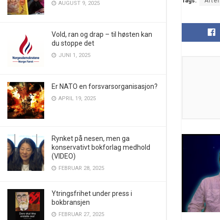
Tags:
Afte
AUGUST 9, 2025
Vold, ran og drap – til høsten kan
du stoppe det
JUNI 1, 2025
Er NATO en forsvarsorganisasjon?
APRIL 19, 2025
Rynket på nesen, men ga
konservativt bokforlag medhold
(VIDEO)
FEBRUAR 28, 2025
Ytringsfrihet under press i
bokbransjen
FEBRUAR 27, 2025