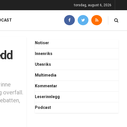
torsdag, august 6, 2026
DCAST
Notiser
edd
Innenriks
Utenriks
Multimedia
vinne
Kommentar
 overfall.
Leserinnlegg
debatten,
Podcast