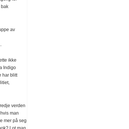
 bak
ruppe av
.
ette ikke
a Indigo
har blitt
tiet,
tredje verden
 hvis man
je mer på seg
 nok? Lot man