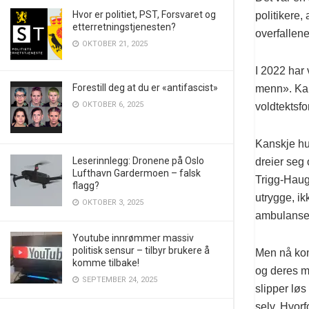
Hvor er politiet, PST, Forsvaret og
politikere
etterretningstjenesten?
overfallen
OKTOBER 21, 2025
I 2022 har 
Forestill deg at du er «antifascist»
menn». Kan
OKTOBER 6, 2025
voldtektsfo
Kanskje hun
Leserinnlegg: Dronene på Oslo
dreier seg
Lufthavn Gardermoen – falsk
Trigg-Hauge
flagg?
utrygge, ik
OKTOBER 3, 2025
ambulanser 
Youtube innrømmer massiv
politisk sensur – tilbyr brukere å
Men nå komm
komme tilbake!
og deres m
SEPTEMBER 24, 2025
slipper lø
selv. Hvor