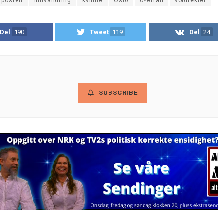
nposten
innvandring
kvinne
Oslo
overfall
voldtekter
Del
190
Tweet
119
Del
24
SUBSCRIBE