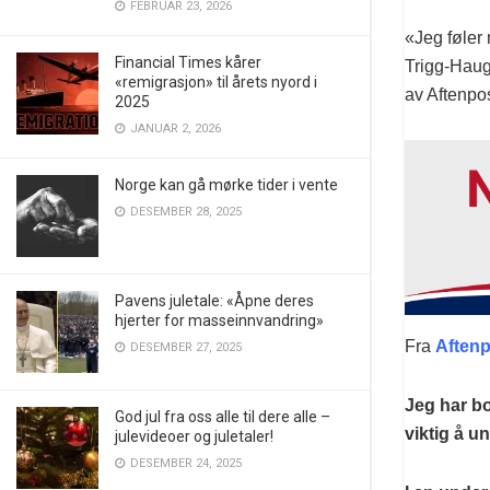
FEBRUAR 23, 2026
«Jeg føler
Financial Times kårer
Trigg-Haug
«remigrasjon» til årets nyord i
av Aftenpo
2025
JANUAR 2, 2026
Norge kan gå mørke tider i vente
DESEMBER 28, 2025
Pavens juletale: «Åpne deres
hjerter for masseinnvandring»
Fra
Aftenp
DESEMBER 27, 2025
Jeg har bo
God jul fra oss alle til dere alle –
viktig å u
julevideoer og juletaler!
DESEMBER 24, 2025