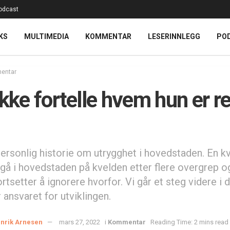
odcast
KS
MULTIMEDIA
KOMMENTAR
LESERINNLEGG
PO
entar
ikke fortelle hvem hun er r
ersonlig historie om utrygghet i hovedstaden. En k
 gå i hovedstaden på kvelden etter flere overgrep og
rtsetter å ignorere hvorfor. Vi går et steg videre i 
ansvaret for utviklingen.
nrik Arnesen
mars 27, 2022
i
Kommentar
Reading Time: 2 mins read