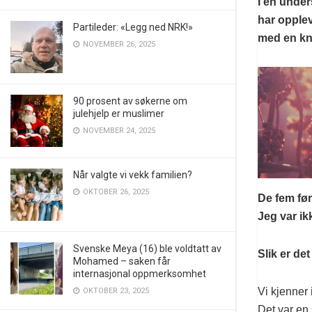
I en unde
har opplev
Partileder: «Legg ned NRK!»
med en kni
NOVEMBER 26, 2025
90 prosent av søkerne om
julehjelp er muslimer
NOVEMBER 24, 2025
Når valgte vi vekk familien?
OKTOBER 26, 2025
De fem før
Jeg var ik
Svenske Meya (16) ble voldtatt av
Slik er de
Mohamed – saken får
internasjonal oppmerksomhet
Vi kjenner
OKTOBER 23, 2025
Det var en 