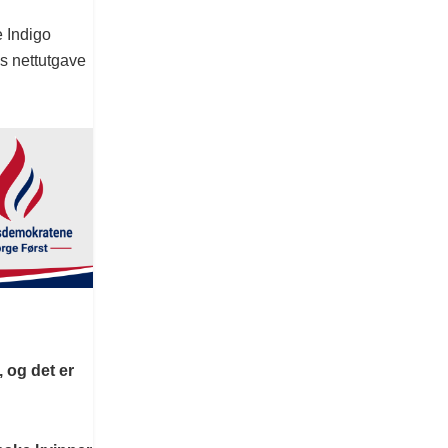
e Indigo
s nettutgave
, og det er