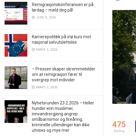
Remigrasjonskonferansen er på
lørdag – meld deg på!
JUNI 9, 2026
Karrierepolitikk på stø kurs mot
nasjonal selvutslettelse
MARS 3, 2026
– Pressen skaper skremmebilder
om at remigrasjon fører til
overgrep mot individer
MARS 2, 2026
Nyhetsrunden 23.2.2026 – Heller
hunder enn muslimer,
innvandrergjeng angrep
småbarnsmor og fireåring,
475
kriminelle utlendinger kan ikke
utvises og mye mer
Deling